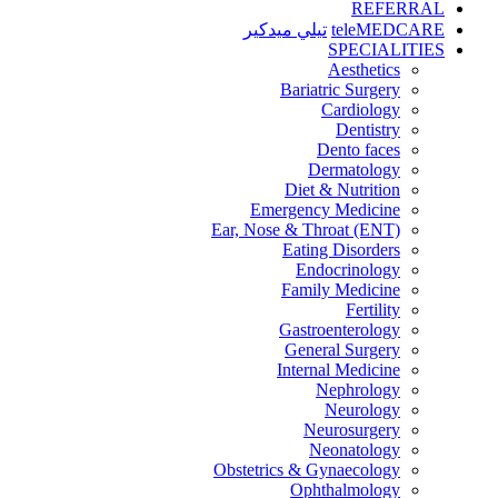
REFERRAL
teleMEDCARE
تيلي ميدكير
SPECIALITIES
Aesthetics
Bariatric Surgery
Cardiology
Dentistry
Dento faces
Dermatology
Diet & Nutrition
Emergency Medicine
Ear, Nose & Throat (ENT)
Eating Disorders
Endocrinology
Family Medicine
Fertility
Gastroenterology
General Surgery
Internal Medicine
Nephrology
Neurology
Neurosurgery
Neonatology
Obstetrics & Gynaecology
Ophthalmology