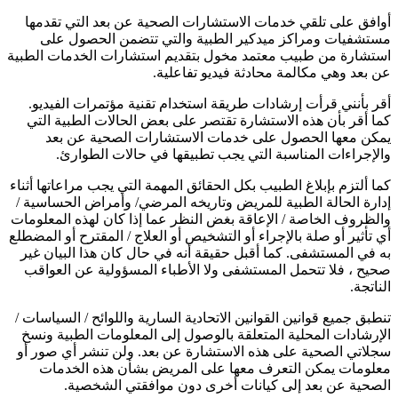
أوافق على تلقي خدمات الاستشارات الصحية عن بعد التي تقدمها
مستشفيات ومراكز ميدكير الطبية والتي تتضمن الحصول على
استشارة من طبيب معتمد مخول بتقديم استشارات الخدمات الطبية
عن بعد وهي مكالمة محادثة فيديو تفاعلية.
أقر بأنني قرأت إرشادات طريقة استخدام تقنية مؤتمرات الفيديو.
كما أقر بأن هذه الاستشارة تقتصر على بعض الحالات الطبية التي
يمكن معها الحصول على خدمات الاستشارات الصحية عن بعد
والإجراءات المناسبة التي يجب تطبيقها في حالات الطوارئ.
كما ألتزم بإبلاغ الطبيب بكل الحقائق المهمة التي يجب مراعاتها أثناء
إدارة الحالة الطبية للمريض وتاريخه المرضي/ وأمراض الحساسية /
والظروف الخاصة / الإعاقة بغض النظر عما إذا كان لهذه المعلومات
أي تأثير أو صلة بالإجراء أو التشخيص أو العلاج / المقترح أو المضطلع
به في المستشفى. كما أقبل حقيقة أنه في حال كان هذا البيان غير
صحيح ، فلا تتحمل المستشفى ولا الأطباء المسؤولية عن العواقب
الناتجة.
تنطبق جميع قوانين القوانين الاتحادية السارية واللوائح / السياسات /
الإرشادات المحلية المتعلقة بالوصول إلى المعلومات الطبية ونسخ
سجلاتي الصحية على هذه الاستشارة عن بعد. ولن تنشر أي صور أو
معلومات يمكن التعرف معها على المريض بشأن هذه الخدمات
الصحية عن بعد إلى كيانات أخرى دون موافقتي الشخصية.