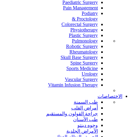
Paediatric Surgery
Pain Management
Podiatry
Proctology &
Colorectal Surgery
Physiotherapy
Plastic Surgery
Pulmonology
Robotic Surgery
Rheumatology
Skull Base Surgery
Spine Surgery
Sports Medicine
Urology
Vascular Surgery
Vitamin Infusion Therapy
الاختصاصات
طب السمنة
أمراض القلب
جراحة القولون والمستقيم
طب الأسنان
وجوه دينتو
الأمراض الجلدية
الحمية والنظام الغذائي