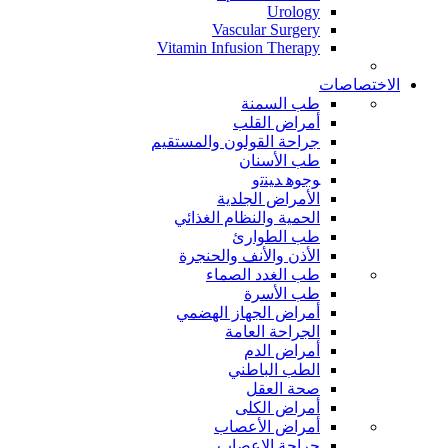
Urology
Vascular Surgery
Vitamin Infusion Therapy
الاختصاصات
طب السمنة
أمراض القلب
جراحة القولون والمستقيم
طب الأسنان
ﻮﺟﻮﻫ ﺪﻴﻨﺗﻭ
الأمراض الجلدية
الحمية والنظام الغذائي
طب الطوارئ
الأذن والأنف والحنجرة
طب الغدد الصماء
طب الأسرة
أمراض الجهاز الهضمي
الجراحة العامة
أمراض الدم
الطب الباطني
صحة العقل
أمراض الكلى
أمراض الأعصاب
جراحة الاعصاب