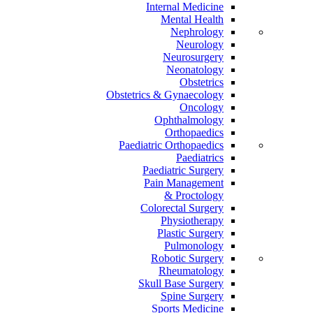
Internal Medicine
Mental Health
Nephrology
Neurology
Neurosurgery
Neonatology
Obstetrics
Obstetrics & Gynaecology
Oncology
Ophthalmology
Orthopaedics
Paediatric Orthopaedics
Paediatrics
Paediatric Surgery
Pain Management
Proctology &
Colorectal Surgery
Physiotherapy
Plastic Surgery
Pulmonology
Robotic Surgery
Rheumatology
Skull Base Surgery
Spine Surgery
Sports Medicine