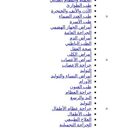
طب الطوارئ
الأذن والأنف والحنجرة
طب الغدد الصماء
طب الأسرة
أمراض الجهاز الهضمي
الجراحة العامة
أمراض الدم
الطب الباطني
صحة العقل
أمراض الكلى
أمراض الأعصاب
جراحة الاعصاب
التوليد
أمراض النساء والتوليد
الأورام
طب العيون
جراحة العظام
اليد والرسغ
التوليد
جراحة عظام الأطفال
طب الأطفال
العلاج الطبيعي
الجراحة التجميلية