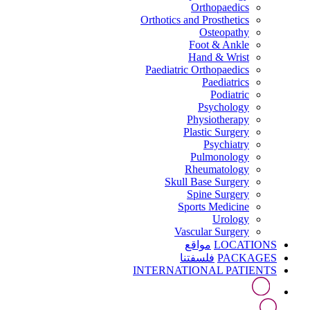
Orthopaedics
Orthotics and Prosthetics
Osteopathy
Foot & Ankle
Hand & Wrist
Paediatric Orthopaedics
Paediatrics
Podiatric
Psychology
Physiotherapy
Plastic Surgery
Psychiatry
Pulmonology
Rheumatology
Skull Base Surgery
Spine Surgery
Sports Medicine
Urology
Vascular Surgery
LOCATIONS
مواقع
PACKAGES
فلسفتنا
INTERNATIONAL PATIENTS