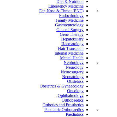
Diet & Nutrition
Emergency Medicine
Ear, Nose & Throat (ENT)
Endocrinology
Family Medicine
Gastroenterology
General Surgery
Gene Therapy
Hepatobiliary
Haematology
Hair Transplant
Internal Medicine
Mental Health
Nephrology
Neurology
Neurosurgery
Neonatology
Obstetrics
Obstetrics & Gynaecology
Oncology
Ophthalmology
Orthopaedics
Orthotics and Prosthetics
Paediatric Orthopaedics
Paediatrics