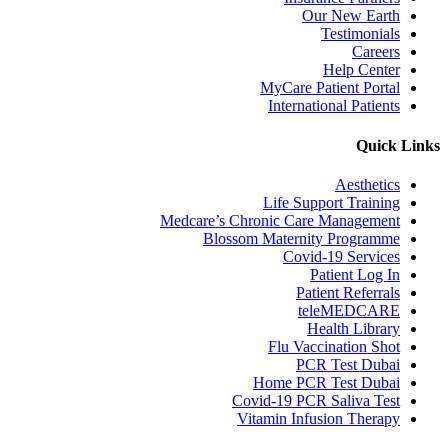
Our New Earth
Testimonials
Careers
Help Center
MyCare Patient Portal
International Patients
Quick Links
Aesthetics
Life Support Training
Medcare’s Chronic Care Management
Blossom Maternity Programme
Covid-19 Services
Patient Log In
Patient Referrals
teleMEDCARE
Health Library
Flu Vaccination Shot
PCR Test Dubai
Home PCR Test Dubai
Covid-19 PCR Saliva Test
Vitamin Infusion Therapy