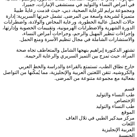
في أمراض النساء والتوليد في مستشفى الإمارات، جميرا،
ومجموعة برايم للرعاية الصحية، دبي، حيث قدمت رعايةً طبيةً
متميزةً لشريحة واسعة من المرضى. تشمل خبرتها السريرية: إدارة
حالات الحمل عالية الخطورة، ورعاية المخاض والولادة، واضطرابات
الدورة الشهرية والاضطرابات الهرمونية، وتقييمات الخصوبة وإدارتها،
وإجراءات تنظير المهبل والرحم، وجراحات أمراض النساء،
والاستشارات الشاملة في مجال تنظيم الأسرة ومنع الحمل.
تشتهر الدكتورة إبراهيم بنهجها الشامل والمتعاطف تجاه صحة
المرأة، حيث تمزج بين التميز السريري والرعاية الرحيمة.
خارج نطاق الطب، تستمتع بالقراءة والدراسة والخط العربي
والكروشيه. تتقن اللغتين العربية والإنجليزية، مما يُمكّنها من التواصل
بفعالية مع مجموعة متنوعة من المرضى.
قسم
طب النساء والتوليد
الإختصاص
طب النساء والتوليد
الموقع
مركز ميدكير الطبي في تلال الغاف
اللغات
العربية
الإنجليزية
الجنسية