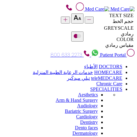
TEXT SIZE
حجم الخط
GREYSCALE
رمادي
COLOR
مقياس رمادي
800 633 2273
Patient Portal
DOCTORS
الأطباء
HOMECARE
خدمات الرعاية الطبية المنزلية
teleMEDCARE
تيلي ميدكير
Chronic Care
SPECIALITIES
Aesthetics
Arm & Hand Surgery
Audiology
Bariatric Surgery
Cardiology
Dentistry
Dento faces
Dermatology