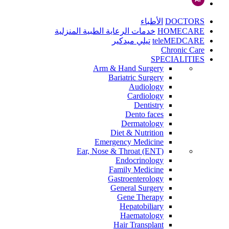
DOCTORS
الأطباء
HOMECARE
خدمات الرعاية الطبية المنزلية
teleMEDCARE
تيلي ميدكير
Chronic Care
SPECIALITIES
Arm & Hand Surgery
Bariatric Surgery
Audiology
Cardiology
Dentistry
Dento faces
Dermatology
Diet & Nutrition
Emergency Medicine
Ear, Nose & Throat (ENT)
Endocrinology
Family Medicine
Gastroenterology
General Surgery
Gene Therapy
Hepatobiliary
Haematology
Hair Transplant