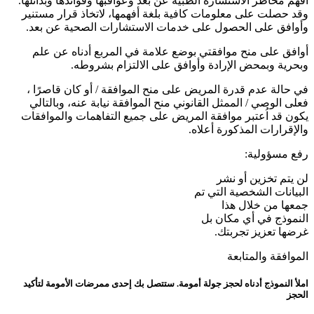
أفهم مخاطر الاستشارة الطبية عن بعد وعواقبها وفوائدها وبدائلها.
وقد حصلت على معلومات كافية بلغة أفهمها، لاتخاذ قرار مستنير
وأوافق على الحصول على خدمات الاستشارات الصحية عن بعد.
أوافق على منح موافقتي بوضع علامة في المربع أدناه عن علم
وبحرية وبمحض الإرادة وأوافق على الالتزام بشروطه.
في حالة عدم قدرة المريض على منح الموافقة / أو كان قاصرًا ،
فعلى الوصي / الممثل القانوني منح الموافقة نيابة عنه، وبالتالي
يكون قد اُعتبر موافقة المريض على جميع التفاهمات والموافقات
والإقرارات المذكورة أعلاه.
رفع مسؤولية:
لن يتم تخزين أو نشر
البيانات الشخصية التي تم
جمعها من خلال هذا
النموذج في أي مكان بل
غرضها تعزيز تجربتك.
الموافقة والمتابعة
املأ النموذج أدناه لحجز جولة أمومة. ستتصل بك إحدى ممرضات الأمومة لتأكيد
الحجز