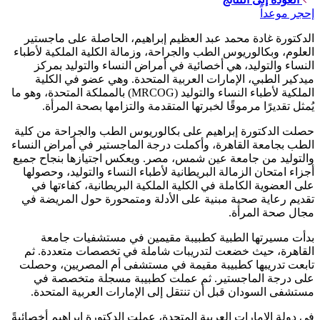
إحجر موعداً
الدكتورة غادة محمد عبد العظيم إبراهيم، الحاصلة على ماجستير
العلوم، وبكالوريوس الطب والجراحة، وزمالة الكلية الملكية لأطباء
النساء والتوليد، هي أخصائية في أمراض النساء والتوليد بمركز
ميدكير الطبي، الإمارات العربية المتحدة. وهي عضو في الكلية
الملكية لأطباء النساء والتوليد (MRCOG) بالمملكة المتحدة، وهو ما
يُمثل تقديرًا مرموقًا لخبرتها المتقدمة والتزامها بصحة المرأة.
حصلت الدكتورة إبراهيم على بكالوريوس الطب والجراحة من كلية
الطب بجامعة القاهرة، وأكملت درجة الماجستير في أمراض النساء
والتوليد من جامعة عين شمس، مصر. ويعكس اجتيازها بنجاح جميع
أجزاء امتحان الزمالة البريطانية لأطباء النساء والتوليد، وحصولها
على العضوية الكاملة في الكلية الملكية البريطانية، كفاءتها في
تقديم رعاية صحية مبنية على الأدلة ومتمحورة حول المريضة في
مجال صحة المرأة.
بدأت مسيرتها الطبية كطبيبة مقيمين في مستشفيات جامعة
القاهرة، حيث خضعت لتدريبات شاملة في تخصصات متعددة. ثم
تابعت تدريبها كطبيبة مقيمة في مستشفى أم المصريين، وحصلت
على درجة الماجستير. ثم عملت كطبيبة مسجلة متخصصة في
مستشفى السودان قبل أن تنتقل إلى الإمارات العربية المتحدة.
في دولة الإمارات العربية المتحدة، عملت الدكتورة إبراهيم أخصائيةً