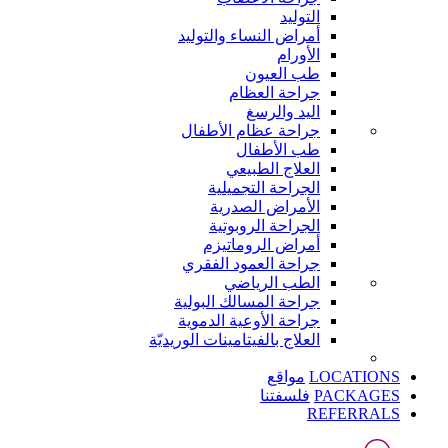
التوليد
أمراض النساء والتوليد
الأورام
طب العيون
جراحة العظام
اليد والرسغ
جراحة عظام الأطفال
طب الأطفال
العلاج الطبيعي
الجراحة التجميلية
الأمراض الصدرية
الجراحة الروبوتية
أمراض الروماتيزم
جراحة العمود الفقري
الطب الرياضي
جراحة المسالك البولية
جراحة الأوعية الدموية
العلاج بالفيتامينات الوريديّة
LOCATIONS
مواقع
PACKAGES
فلسفتنا
REFERRALS