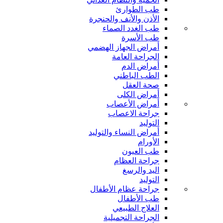
طب الطوارئ
الأذن والأنف والحنجرة
طب الغدد الصماء
طب الأسرة
أمراض الجهاز الهضمي
الجراحة العامة
أمراض الدم
الطب الباطني
صحة العقل
أمراض الكلى
أمراض الأعصاب
جراحة الاعصاب
التوليد
أمراض النساء والتوليد
الأورام
طب العيون
جراحة العظام
اليد والرسغ
التوليد
جراحة عظام الأطفال
طب الأطفال
العلاج الطبيعي
الجراحة التجميلية