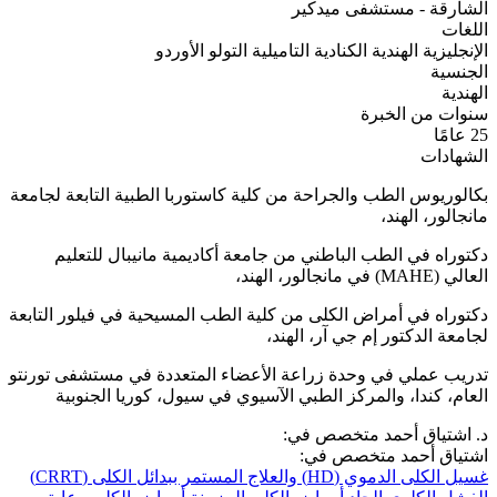
الشارقة - مستشفى ميدكير
اللغات
الإنجليزية
الهندية
الكنادية
التاميلية
التولو
الأوردو
الجنسية
الهندية
سنوات من الخبرة
25 عامًا
الشهادات
بكالوريوس الطب والجراحة من كلية كاستوربا الطبية التابعة لجامعة
مانجالور، الهند،
دكتوراه في الطب الباطني من جامعة أكاديمية مانيبال للتعليم
العالي (MAHE) في مانجالور، الهند،
دكتوراه في أمراض الكلى من كلية الطب المسيحية في فيلور التابعة
لجامعة الدكتور إم جي آر، الهند،
تدريب عملي في وحدة زراعة الأعضاء المتعددة في مستشفى تورنتو
العام، كندا، والمركز الطبي الآسيوي في سيول، كوريا الجنوبية
د. اشتياق أحمد متخصص في:
اشتياق أحمد متخصص في:
غسيل الكلى الدموي (HD) والعلاج المستمر ببدائل الكلى (CRRT)