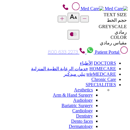
TEXT SIZE
حجم الخط
GREYSCALE
رمادي
COLOR
مقياس رمادي
800 633 2273
Patient Portal
DOCTORS
الأطباء
HOMECARE
خدمات الرعاية الطبية المنزلية
teleMEDCARE
تيلي ميدكير
Chronic Care
SPECIALITIES
Aesthetics
Arm & Hand Surgery
Audiology
Bariatric Surgery
Cardiology
Dentistry
Dento faces
Dermatology