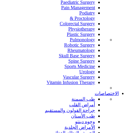
Paediatric Surgery
Pain Management
Podiatry
Proctology &
Colorectal Surgery
Physiotherapy
Plastic Surgery
Pulmonology
Robotic Surgery
Rheumatology
Skull Base Surgery
Spine Surgery
Sports Medicine
Urology
Vascular Surgery
Vitamin Infusion Therapy
الاختصاصات
طب السمنة
أمراض القلب
جراحة القولون والمستقيم
طب الأسنان
وجوه دينتو
الأمراض الجلدية
الحمية والنظام الغذائي