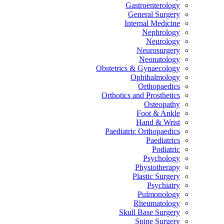
Gastroenterology
General Surgery
Internal Medicine
Nephrology
Neurology
Neurosurgery
Neonatology
Obstetrics & Gynaecology
Ophthalmology
Orthopaedics
Orthotics and Prosthetics
Osteopathy
Foot & Ankle
Hand & Wrist
Paediatric Orthopaedics
Paediatrics
Podiatric
Psychology
Physiotherapy
Plastic Surgery
Psychiatry
Pulmonology
Rheumatology
Skull Base Surgery
Spine Surgery