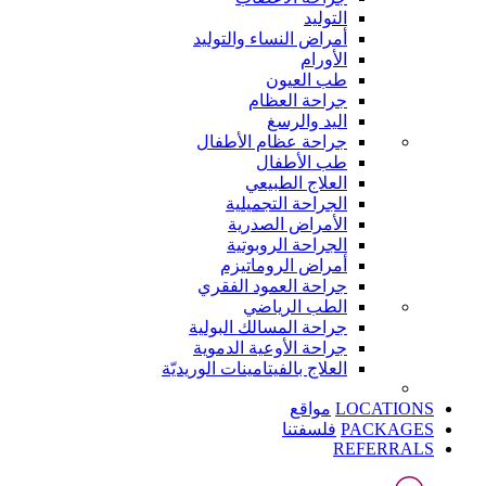
التوليد
أمراض النساء والتوليد
الأورام
طب العيون
جراحة العظام
اليد والرسغ
جراحة عظام الأطفال
طب الأطفال
العلاج الطبيعي
الجراحة التجميلية
الأمراض الصدرية
الجراحة الروبوتية
أمراض الروماتيزم
جراحة العمود الفقري
الطب الرياضي
جراحة المسالك البولية
جراحة الأوعية الدموية
العلاج بالفيتامينات الوريديّة
LOCATIONS
مواقع
PACKAGES
فلسفتنا
REFERRALS