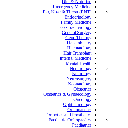
Diet & Nutrition
Emergency Medicine
Ear, Nose & Throat (ENT)
Endocrinology
Family Medicine
Gastroenterology
General Surgery
Gene Therapy
Hepatobiliary
Haematology
Hair Transplant
Internal Medicine
Mental Health
Nephrology
Neurology
Neurosurgery
Neonatology
Obstetrics
Obstetrics & Gynaecology
Oncology
Ophthalmology
Orthopaedics
Orthotics and Prosthetics
Paediatric Orthopaedics
Paediatrics