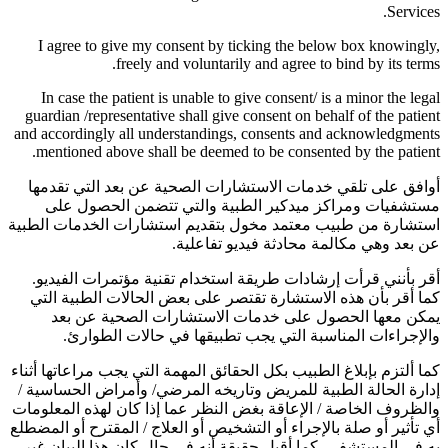
Services.
I agree to give my consent by ticking the below box knowingly,
freely and voluntarily and agree to bind by its terms.
In case the patient is unable to give consent/ is a minor the legal
guardian /representative shall give consent on behalf of the patient
and accordingly all understandings, consents and acknowledgments
mentioned above shall be deemed to be consented by the patient.
أوافق على تلقي خدمات الاستشارات الصحية عن بعد التي تقدمها
مستشفيات ومراكز ميدكير الطبية والتي تتضمن الحصول على
استشارة من طبيب معتمد مخول بتقديم استشارات الخدمات الطبية
عن بعد وهي مكالمة محادثة فيديو تفاعلية.
أقر بأنني قرأت إرشادات طريقة استخدام تقنية مؤتمرات الفيديو.
كما أقر بأن هذه الاستشارة تقتصر على بعض الحالات الطبية التي
يمكن معها الحصول على خدمات الاستشارات الصحية عن بعد
والإجراءات المناسبة التي يجب تطبيقها في حالات الطوارئ.
كما ألتزم بإبلاغ الطبيب بكل الحقائق المهمة التي يجب مراعاتها أثناء
إدارة الحالة الطبية للمريض وتاريخه المرضي/ وأمراض الحساسية /
والظروف الخاصة / الإعاقة بغض النظر عما إذا كان لهذه المعلومات
أي تأثير أو صلة بالإجراء أو التشخيص أو العلاج / المقترح أو المضطلع
به في المستشفى. كما أقبل حقيقة أنه في حال كان هذا البيان غير