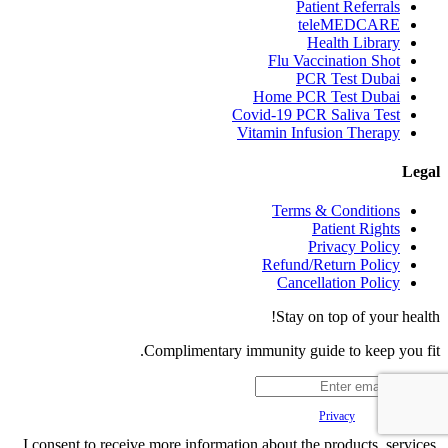
Patient Referrals
teleMEDCARE
Health Library
Flu Vaccination Shot
PCR Test Dubai
Home PCR Test Dubai
Covid-19 PCR Saliva Test
Vitamin Infusion Therapy
Legal
Terms & Conditions
Patient Rights
Privacy Policy
Refund/Return Policy
Cancellation Policy
Stay on top of your health!
Complimentary immunity guide to keep you fit.
Your
Privacy
is important to us.
I consent to receive more information about the products, services,