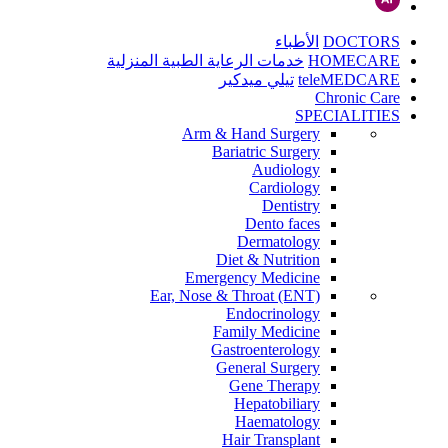
DOCTORS
الأطباء
HOMECARE
خدمات الرعاية الطبية المنزلية
teleMEDCARE
تيلي ميدكير
Chronic Care
SPECIALITIES
Arm & Hand Surgery
Bariatric Surgery
Audiology
Cardiology
Dentistry
Dento faces
Dermatology
Diet & Nutrition
Emergency Medicine
Ear, Nose & Throat (ENT)
Endocrinology
Family Medicine
Gastroenterology
General Surgery
Gene Therapy
Hepatobiliary
Haematology
Hair Transplant