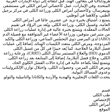
هرودايالايا في بنغالور، الهند، قبل انتقاله إلى دولة الإمارات العربية
المتحدة. وفي الإمارات، عمل كأخصائي أمراض الكلى في مستشفى
يونيفرسال، وكأخصائي أمراض الكلى وزراعة الكلى في مركز برجيل
الطبي، وكلاهما في أبوظبي.
يتمتع د. اشتياق بخبرة تزيد عن عشرين عامًا في أمراض الكلى
العامة، وغسيل الكلى، وزراعة الكلى. ويُعد من الروّاد في تقييم
الحالات المعقّدة، ويتمتع بخبرة عالية في إدارة عمليات زراعة الكلى
من متبرعين متوفين، وزراعة الأعضاء غير المتوافقة مع فصيلة الدم
(ABO) لدى المرضى ذوي التحسّس المناعي، وزراعة الكلى والكبد
المزدوجة، ومرض الكلى متعدد الكيسات السائد، إضافةً إلى عمليات
فصل البلازما العلاجية. كما يُعد خبيرًا في كلٍّ من غسيل الكلى
الدموي (HD) والعلاج المستمر ببدائل الكلى (CRRT)، ورعاية زراعة
الكلى، وعلاج فصل البلازما، إضافةً إلى المتابعة بعد زراعة الكلى.
ويتمتع أيضًا بكفاءة عالية في إدارة حالات الفشل الكلوي الحاد،
ومرض الكلى المزمن، وحصوات الكلى، واختلال توازن الإلكتروليتات
وعدوى المسالك البولية.
يتحدث اللغات الإنجليزية والهندية والأردية والكانادا والتاميلية والتولو.
قسم
طب الكلى
الإختصاص
أمراض الكلى
الموقع