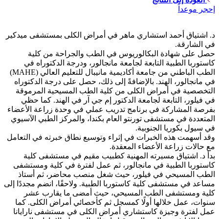
إحجر موعداً
د. اشتياق أحمد استشاري ماهر في أمراض الكلى بمستشفى ميدكير
في الشارقة.
حصل على شهادة البكالوريوس في الطب والجراحة من كلية
كاستوربا الطبية التابعة لجامعة مانجالور، ودرجة الدكتوراه في
الطب الباطني من جامعة أكاديمية مانيبال للتعليم العالي (MAHE)
في مانجالور، الهند. بالإضافةً إلى ذلك، حصل على درجة الدكتوراه
التخصصية في أمراض الكلى من كلية الطب المسيحية المرموقة
في فيلور، التابعة لجامعة الدكتور إم جي آر في الهند. كما حظي
بفرصة المشاركة في برنامج تدريب عملي في وحدة زراعة الأعضاء
المتعددة في مستشفى تورنتو العام بكندا، والمركز الطبي الآسيوي
في سيول بكوريا الجنوبية.
وقد أسهمت هذه الخبرات في إثراء وتوسيع نطاق خبرته في التعامل
مع حالات زراعة الأعضاء المعقدة.
بدأ د. اشتياق مسيرته المهنية كطبيب مقيم في مستشفى كلية
كاستوربا الطبية في مانجالور، ثم عمل لفترة في كلية ومستشفى
الطب المسيحي في فيلور، حيث شغل منصب محاضر، ثم أستاذ
مساعد في مستشفى كلية كاستوربا الطبية. ولاحقًا، انضم مجددًا إلى
كلية ومستشفى الطب المسيحي، حيث أمضى ما يقارب عشر
سنوات، عمل خلالها أولًا كمسجل ثم كأخصائي أمراض الكلى. كما
عمل لفترة وجيزة كاستشاري أمراض الكلى في مستشفى نارايانا