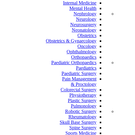
Internal Medicine
Mental Health
Nephrology
Neurology
Neurosurgery
Neonatology
Obstetrics
Obstetrics & Gynaecology
Oncology
Ophthalmology
Orthopaedics
Paediatric Orthopaedics
Paediatrics
Paediatric Surgery
Pain Management
Proctology &
Colorectal Surgery
Physiotherapy
Plastic Surgery
Pulmonology
Robotic Surgery
Rheumatology
Skull Base Surgery
Spine Surgery
Sports Medicine