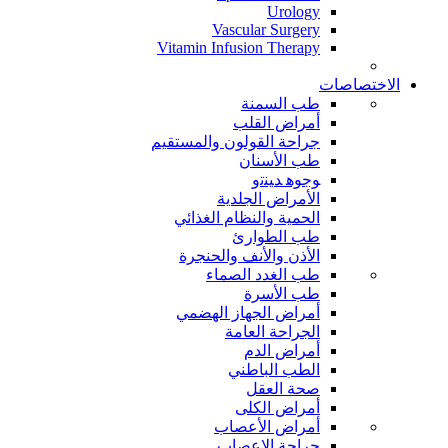
Urology
Vascular Surgery
Vitamin Infusion Therapy
الاختصاصات
طب السمنة
أمراض القلب
جراحة القولون والمستقيم
طب الأسنان
ﻮﺟﻮﻫ ﺪﻴﻨﺗﻭ
الأمراض الجلدية
الحمية والنظام الغذائي
طب الطوارئ
الأذن والأنف والحنجرة
طب الغدد الصماء
طب الأسرة
أمراض الجهاز الهضمي
الجراحة العامة
أمراض الدم
الطب الباطني
صحة العقل
أمراض الكلى
أمراض الأعصاب
جراحة الاعصاب