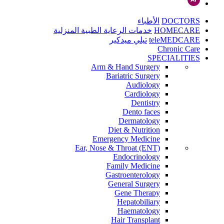
DOCTORS
الأطباء
HOMECARE
خدمات الرعاية الطبية المنزلية
teleMEDCARE
تيلي ميدكير
Chronic Care
SPECIALITIES
Arm & Hand Surgery
Bariatric Surgery
Audiology
Cardiology
Dentistry
Dento faces
Dermatology
Diet & Nutrition
Emergency Medicine
Ear, Nose & Throat (ENT)
Endocrinology
Family Medicine
Gastroenterology
General Surgery
Gene Therapy
Hepatobiliary
Haematology
Hair Transplant