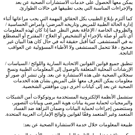
يمكن معها الحصول على خدمات الاستشارات الصحية عن بعد
والإجراءات المناسبة التي يجب تطبيقها في حالات الطوارئ.
كما ألتزم بإبلاغ الطبيب بكل الحقائق المهمة التي يجب مراعاتها أثناء
إدارة الحالة الطبية للمريض وتاريخه المرضي/ وأمراض الحساسية /
والظروف الخاصة / الإعاقة بغض النظر عما إذا كان لهذه المعلومات
أي تأثير أو صلة بالإجراء أو التشخيص أو العلاج / المقترح أو المضطلع
به في المستشفى. كما أقبل حقيقة أنه في حال كان هذا البيان غير
صحيح ، فلا تتحمل المستشفى ولا الأطباء المسؤولية عن العواقب
الناتجة.
تنطبق جميع قوانين القوانين الاتحادية السارية واللوائح / السياسات /
الإرشادات المحلية المتعلقة بالوصول إلى المعلومات الطبية ونسخ
سجلاتي الصحية على هذه الاستشارة عن بعد. ولن تنشر أي صور أو
معلومات يمكن التعرف معها على المريض بشأن هذه الخدمات
الصحية عن بعد إلى كيانات أخرى دون موافقتي الشخصية.
ستشمل الأنظمة الإلكترونية المستخدمة بروتوكولات أمن الشبكات
والبرمجيات لحماية سرية بيانات هوية المرضى وبيانات التصوير،
وستتضمن إجراءات لحماية البيانات وضمان النزاهة ضد الفساد
المتعمد وغير المتعمد وفقًا لقوانين ولوائح الإمارات العربية المتحدة.
طبيعة المعلومات خلال خدمة الاستشارة الصحية عن بعد: