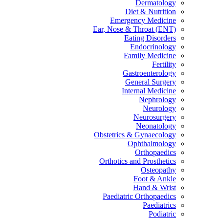
Dermatology
Diet & Nutrition
Emergency Medicine
Ear, Nose & Throat (ENT)
Eating Disorders
Endocrinology
Family Medicine
Fertility
Gastroenterology
General Surgery
Internal Medicine
Nephrology
Neurology
Neurosurgery
Neonatology
Obstetrics & Gynaecology
Ophthalmology
Orthopaedics
Orthotics and Prosthetics
Osteopathy
Foot & Ankle
Hand & Wrist
Paediatric Orthopaedics
Paediatrics
Podiatric