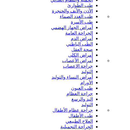
طب الطوارئ
الأذن والأنف والحنجرة
طب الغدد الصماء
طب الأسرة
أمراض الجهاز الهضمي
الجراحة العامة
أمراض الدم
الطب الباطني
صحة العقل
أمراض الكلى
أمراض الأعصاب
جراحة الاعصاب
التوليد
أمراض النساء والتوليد
الأورام
طب العيون
جراحة العظام
اليد والرسغ
التوليد
جراحة عظام الأطفال
طب الأطفال
العلاج الطبيعي
الجراحة التجميلية