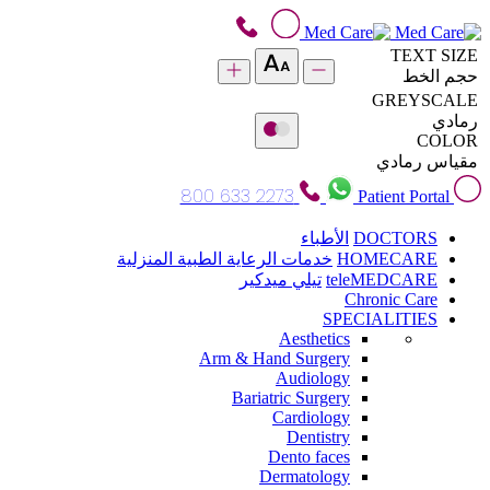
TEXT SIZE
حجم الخط
GREYSCALE
رمادي
COLOR
مقياس رمادي
800 633 2273
Patient Portal
DOCTORS
الأطباء
HOMECARE
خدمات الرعاية الطبية المنزلية
teleMEDCARE
تيلي ميدكير
Chronic Care
SPECIALITIES
Aesthetics
Arm & Hand Surgery
Audiology
Bariatric Surgery
Cardiology
Dentistry
Dento faces
Dermatology