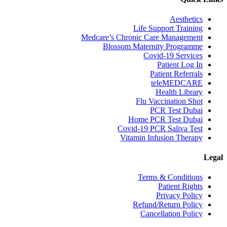
Aesthetics
Life Support Training
Medcare’s Chronic Care Management
Blossom Maternity Programme
Covid-19 Services
Patient Log In
Patient Referrals
teleMEDCARE
Health Library
Flu Vaccination Shot
PCR Test Dubai
Home PCR Test Dubai
Covid-19 PCR Saliva Test
Vitamin Infusion Therapy
Legal
Terms & Conditions
Patient Rights
Privacy Policy
Refund/Return Policy
Cancellation Policy