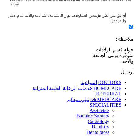
offers.
أوافق على تلقي مزيد من المعلومات حول المنتجات / الخدمات والأحداث والأخبار
والعروض.
ملاحظة :
جولة قسم الولادات
متوفّرة يومي الجمعة
والأحد .
إرسال
DOCTORS
المواعيد
HOMECARE
خدمات الرعاية الطبية المنزلية
REFERRAL
teleMEDCARE
تيلي ميدكير
SPECIALITIES
Aesthetics
Bariatric Surgery
Cardiology
Dentistry
Dento faces