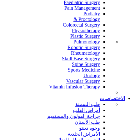
Paediatric Surgery
Pain Management
Podiatry
Proctology &
Colorectal Surgery
Physiotherapy
Plastic Surgery
Pulmonology
Robotic Surgery
Rheumatology
Skull Base Surgery
Spine Surgery
Sports Medicine
Urology
Vascular Surgery
Vitamin Infusion Therapy
الاختصاصات
طب السمنة
أمراض القلب
جراحة القولون والمستقيم
طب الأسنان
وجوه دينتو
الأمراض الجلدية
الحمية والنظام الغذائي