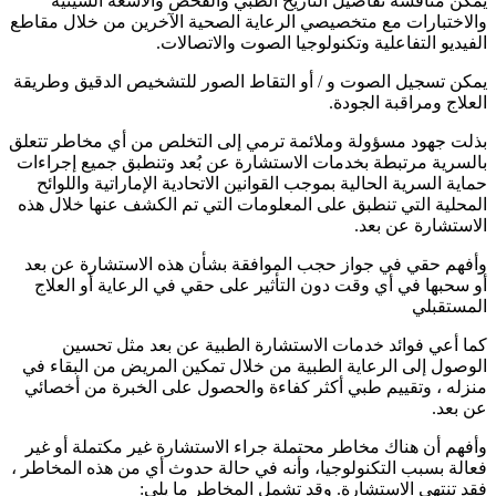
يمكن مناقشة تفاصيل التاريخ الطبي والفحص والأشعة السينية
والاختبارات مع متخصيصي الرعاية الصحية الآخرين من خلال مقاطع
الفيديو التفاعلية وتكنولوجيا الصوت والاتصالات.
يمكن تسجيل الصوت و / أو التقاط الصور للتشخيص الدقيق وطريقة
العلاج ومراقبة الجودة.
بذلت جهود مسؤولة وملائمة ترمي إلى التخلص من أي مخاطر تتعلق
بالسرية مرتبطة بخدمات الاستشارة عن بُعد وتنطبق جميع إجراءات
حماية السرية الحالية بموجب القوانين الاتحادية الإماراتية واللوائح
المحلية التي تنطبق على المعلومات التي تم الكشف عنها خلال هذه
الاستشارة عن بعد.
وأفهم حقي في جواز حجب الموافقة بشأن هذه الاستشارة عن بعد
أو سحبها في أي وقت دون التأثير على حقي في الرعاية أو العلاج
المستقبلي
كما أعي فوائد خدمات الاستشارة الطبية عن بعد مثل تحسين
الوصول إلى الرعاية الطبية من خلال تمكين المريض من البقاء في
منزله ، وتقييم طبي أكثر كفاءة والحصول على الخبرة من أخصائي
عن بعد.
وأفهم أن هناك مخاطر محتملة جراء الاستشارة غير مكتملة أو غير
فعالة بسبب التكنولوجيا، وأنه في حالة حدوث أي من هذه المخاطر ،
فقد تنتهي الاستشارة. وقد تشمل المخاطر ما يلي: