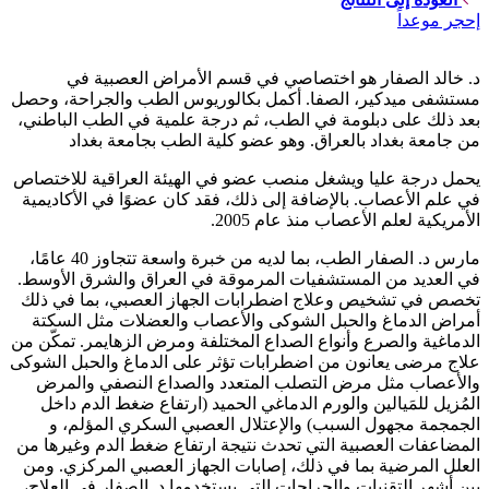
إحجر موعداً
د. خالد الصفار هو اختصاصي في قسم الأمراض العصبية في
مستشفى ميدكير، الصفا. أكمل بكالوريوس الطب والجراحة، وحصل
بعد ذلك على دبلومة في الطب، ثم درجة علمية في الطب الباطني،
من جامعة بغداد بالعراق. وهو عضو كلية الطب بجامعة بغداد
يحمل درجة عليا ويشغل منصب عضو في الهيئة العراقية للاختصاص
في علم الأعصاب. بالإضافة إلى ذلك، فقد كان عضوًا في الأكاديمية
الأمريكية لعلم الأعصاب منذ عام 2005.
مارس د. الصفار الطب، بما لديه من خبرة واسعة تتجاوز 40 عامًا،
في العديد من المستشفيات المرموقة في العراق والشرق الأوسط.
تخصص في تشخيص وعلاج اضطرابات الجهاز العصبي، بما في ذلك
أمراض الدماغ والحبل الشوكى والأعصاب والعضلات مثل السكتة
الدماغية والصرع وأنواع الصداع المختلفة ومرض الزهايمر. تمكّن من
علاج مرضى يعانون من اضطرابات تؤثر على الدماغ والحبل الشوكى
والأعصاب مثل مرض التصلب المتعدد والصداع النصفي والمرض
المُزيل للمَيالين والورم الدماغي الحميد (ارتفاع ضغط الدم داخل
الجمجمة مجهول السبب) والإعتلال العصبي السكري المؤلم، و
المضاعفات العصبية التي تحدث نتيجة ارتفاع ضغط الدم وغيرها من
العلل المرضية بما في ذلك، إصابات الجهاز العصبي المركزي. ومن
بين أشهر التقنيات والجراحات التي يستخدمها د. الصفار في العلاج،