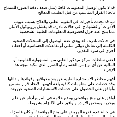
قد لا يكون توصيل المعلومات كافيًا (مثل ضعف دقة الصور) للسماح
باتخاذ القرار المناسب من قبل الطبيب المعالج
ب. قد تحدث تأخيرات في التقييم الطبي والعلاج بسبب عيوب
الأدوات أو فشلها. ج. في حالات نادرة، قد يفشل بروتوكول الأمان
مما ينتج عنه خرق لخصوصية المعلومات الطبية الشخصية.
في حالات نادرة ، قد يؤدي عدم الوصول إلى السجلات الصحية
الكاملة إلى تفاعل دوائي سلبي أو تفاعلات الحساسية أو أخطاء
أخرى في سوء التقدير.
اعفي سلطات مركز ميدكير الطبي من المسؤولية القانونية أو
المالية عن أي نوع من الخسارة أو الضرر الذي تتكبد نتيجة هذا
الإجراء.
أفهم مخاطر الاستشارة الطبية عن بعد وعواقبها وفوائدها وبدائلها.
وقد حصلت على معلومات كافية بلغة أفهمها، لاتخاذ قرار مستنير
وأوافق على الحصول على خدمات الاستشارات الصحية عن بعد.
أوافق على منح موافقتي بوضع علامة في المربع أدناه عن علم
وبحرية وبمحض الإرادة وأوافق على الالتزام بشروطه.
في حالة عدم قدرة المريض على منح الموافقة / أو كان قاصرًا ،
فعلى الوصي / الممثل القانوني منح الموافقة نيابة عنه، وبالتالي