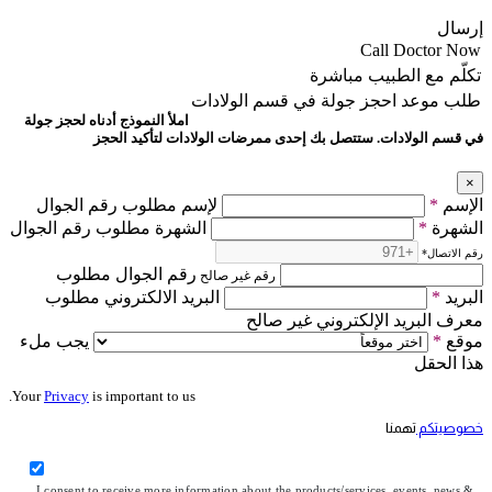
إرسال
Call Doctor Now
تكلّم مع الطبيب مباشرة
طلب موعد
احجز جولة في قسم الولادات
املأ النموذج أدناه لحجز جولة
في قسم الولادات. ستتصل بك إحدى ممرضات الولادات لتأكيد الحجز
×
الإسم
*
لإسم مطلوب رقم الجوال
الشهرة
*
الشهرة مطلوب رقم الجوال
رقم الاتصال
*
رقم الجوال مطلوب
رقم غير صالح
البريد
*
البريد الالكتروني مطلوب
معرف البريد الإلكتروني غير صالح
موقع
*
يجب ملء
هذا الحقل
Your
Privacy
is important to us.
خصوصيتكم
تهمنا
I consent to receive more information about the products/services, events, news &