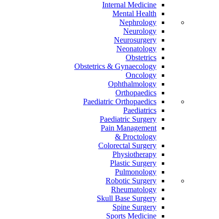
Internal Medicine
Mental Health
Nephrology
Neurology
Neurosurgery
Neonatology
Obstetrics
Obstetrics & Gynaecology
Oncology
Ophthalmology
Orthopaedics
Paediatric Orthopaedics
Paediatrics
Paediatric Surgery
Pain Management
Proctology &
Colorectal Surgery
Physiotherapy
Plastic Surgery
Pulmonology
Robotic Surgery
Rheumatology
Skull Base Surgery
Spine Surgery
Sports Medicine