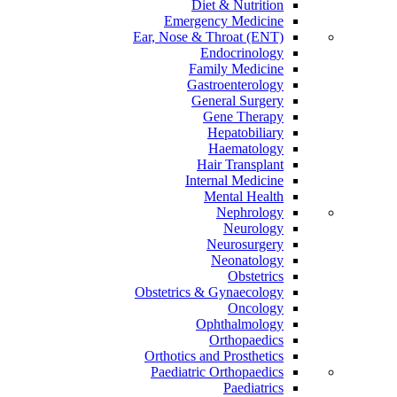
Diet & Nutrition
Emergency Medicine
Ear, Nose & Throat (ENT)
Endocrinology
Family Medicine
Gastroenterology
General Surgery
Gene Therapy
Hepatobiliary
Haematology
Hair Transplant
Internal Medicine
Mental Health
Nephrology
Neurology
Neurosurgery
Neonatology
Obstetrics
Obstetrics & Gynaecology
Oncology
Ophthalmology
Orthopaedics
Orthotics and Prosthetics
Paediatric Orthopaedics
Paediatrics