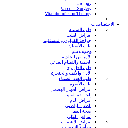
Urology
Vascular Surgery
Vitamin Infusion Therapy
الاختصاصات
طب السمنة
أمراض القلب
جراحة القولون والمستقيم
طب الأسنان
ﻮﺟﻮﻫ ﺪﻴﻨﺗﻭ
الأمراض الجلدية
الحمية والنظام الغذائي
طب الطوارئ
الأذن والأنف والحنجرة
طب الغدد الصماء
طب الأسرة
أمراض الجهاز الهضمي
الجراحة العامة
أمراض الدم
الطب الباطني
صحة العقل
أمراض الكلى
أمراض الأعصاب
جراحة الاعصاب