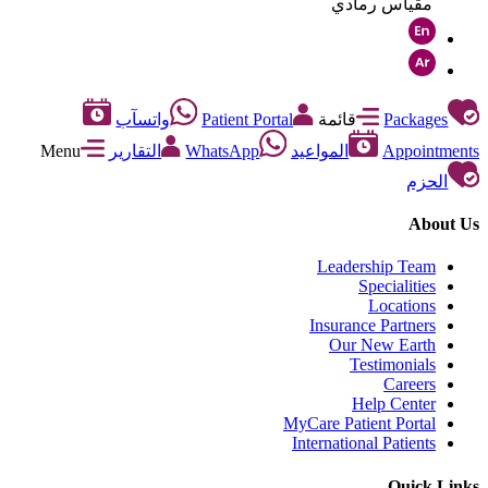
مقياس رمادي
Packages
قائمة
Patient Portal
واتسآب
Appointments
المواعيد
WhatsApp
التقارير
Menu
الحزم
About Us
Leadership Team
Specialities
Locations
Insurance Partners
Our New Earth
Testimonials
Careers
Help Center
MyCare Patient Portal
International Patients
Quick Links