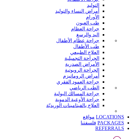
التوليد
أمراض النساء والتوليد
الأورام
طب العيون
جراحة العظام
اليد والرسغ
جراحة عظام الأطفال
طب الأطفال
العلاج الطبيعي
الجراحة التجميلية
الأمراض الصدرية
الجراحة الروبوتية
أمراض الروماتيزم
جراحة العمود الفقري
الطب الرياضي
جراحة المسالك البولية
جراحة الأوعية الدموية
العلاج بالفيتامينات الوريديّة
LOCATIONS
مواقع
PACKAGES
فلسفتنا
REFERRALS