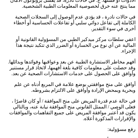
الأدوات أو فشلها. ج. في حالات نادرة، قد يفشل بروتوكول الأمان
مما ينتج عنه خرق لخصوصية المعلومات الطبية الشخصية.
في حالات نادرة ، قد يؤدي عدم الوصول إلى السجلات الصحية
الكاملة إلى تفاعل دوائي سلبي أو تفاعلات الحساسية أو أخطاء
أخرى في سوء التقدير.
اعفي سلطات مركز ميدكير الطبي من المسؤولية القانونية أو
المالية عن أي نوع من الخسارة أو الضرر الذي تتكبد نتيجة هذا
الإجراء.
أفهم مخاطر الاستشارة الطبية عن بعد وعواقبها وفوائدها وبدائلها.
وقد حصلت على معلومات كافية بلغة أفهمها، لاتخاذ قرار مستنير
وأوافق على الحصول على خدمات الاستشارات الصحية عن بعد.
أوافق على منح موافقتي بوضع علامة في المربع أدناه عن علم
وبحرية وبمحض الإرادة وأوافق على الالتزام بشروطه.
في حالة عدم قدرة المريض على منح الموافقة / أو كان قاصرًا ،
فعلى الوصي / الممثل القانوني منح الموافقة نيابة عنه، وبالتالي
يكون قد اُعتبر موافقة المريض على جميع التفاهمات والموافقات
والإقرارات المذكورة أعلاه.
رفع مسؤولية: