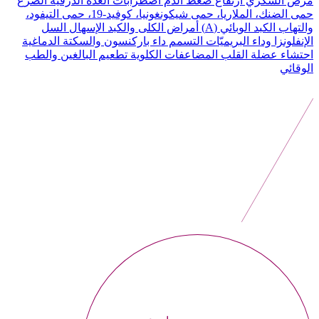
مرض السكري
ارتفاع ضغط الدم
اضطرابات الغدة الدرقية
الصرع
حمى الضنك، الملاريا، حمى شيكونغونيا، كوفيد-19، حمى التيفود،
والتهاب الكبد الوبائي (A)
أمراض الكلى والكبد
الإسهال
السل
الإنفلونزا وداء البريميّات
التسمم
داء باركنسون والسكتة الدماغية
احتشاء عضلة القلب
المضاعفات الكلوية
تطعيم البالغين والطب
الوقائي