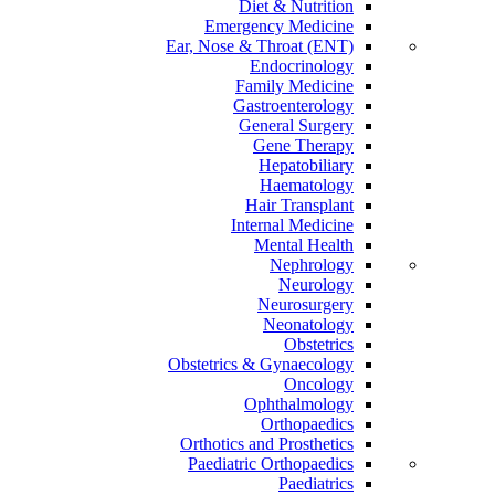
Diet & Nutrition
Emergency Medicine
Ear, Nose & Throat (ENT)
Endocrinology
Family Medicine
Gastroenterology
General Surgery
Gene Therapy
Hepatobiliary
Haematology
Hair Transplant
Internal Medicine
Mental Health
Nephrology
Neurology
Neurosurgery
Neonatology
Obstetrics
Obstetrics & Gynaecology
Oncology
Ophthalmology
Orthopaedics
Orthotics and Prosthetics
Paediatric Orthopaedics
Paediatrics