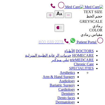
TEXT SIZE
حجم الخط
GREYSCALE
رمادي
COLOR
مقياس رمادي
800 633 2273
Patient Portal
DOCTORS
الأطباء
HOMECARE
خدمات الرعاية الطبية المنزلية
teleMEDCARE
تيلي ميدكير
Chronic Care
SPECIALITIES
Aesthetics
Arm & Hand Surgery
Audiology
Bariatric Surgery
Cardiology
Dentistry
Dento faces
Dermatology