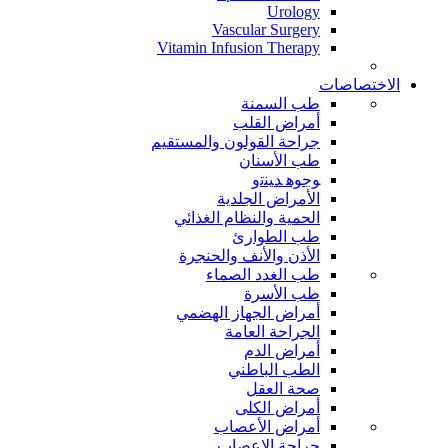
Urology
Vascular Surgery
Vitamin Infusion Therapy
الاختصاصات
طب السمنة
أمراض القلب
جراحة القولون والمستقيم
طب الأسنان
ﻮﺟﻮﻫ ﺪﻴﻨﺗﻭ
الأمراض الجلدية
الحمية والنظام الغذائي
طب الطوارئ
الأذن والأنف والحنجرة
طب الغدد الصماء
طب الأسرة
أمراض الجهاز الهضمي
الجراحة العامة
أمراض الدم
الطب الباطني
صحة العقل
أمراض الكلى
أمراض الأعصاب
جراحة الاعصاب