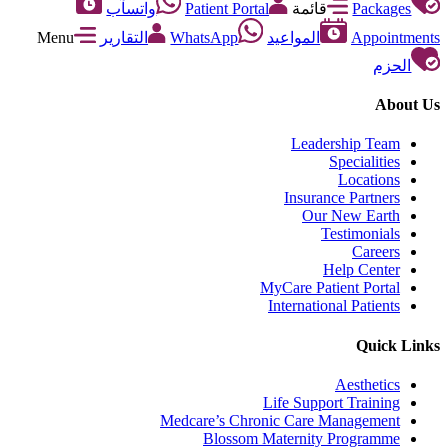
Packages
قائمة
Patient Portal
واتسآب
Appointments
المواعيد
WhatsApp
التقارير
Menu
الحزم
About Us
Leadership Team
Specialities
Locations
Insurance Partners
Our New Earth
Testimonials
Careers
Help Center
MyCare Patient Portal
International Patients
Quick Links
Aesthetics
Life Support Training
Medcare’s Chronic Care Management
Blossom Maternity Programme