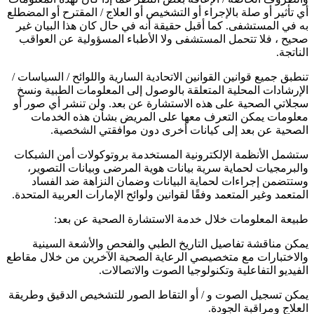
أي تأثير أو صلة بالإجراء أو التشخيص أو العلاج / المقترح أو المضطلع
به في المستشفى. كما أقبل حقيقة أنه في حال كان هذا البيان غير
صحيح ، فلا تتحمل المستشفى ولا الأطباء المسؤولية عن العواقب
الناتجة.
تنطبق جميع قوانين القوانين الاتحادية السارية واللوائح / السياسات /
الإرشادات المحلية المتعلقة بالوصول إلى المعلومات الطبية ونسخ
سجلاتي الصحية على هذه الاستشارة عن بعد. ولن تنشر أي صور أو
معلومات يمكن التعرف معها على المريض بشأن هذه الخدمات
الصحية عن بعد إلى كيانات أخرى دون موافقتي الشخصية.
ستشمل الأنظمة الإلكترونية المستخدمة بروتوكولات أمن الشبكات
والبرمجيات لحماية سرية بيانات هوية المرضى وبيانات التصوير،
وستتضمن إجراءات لحماية البيانات وضمان النزاهة ضد الفساد
المتعمد وغير المتعمد وفقًا لقوانين ولوائح الإمارات العربية المتحدة.
طبيعة المعلومات خلال خدمة الاستشارة الصحية عن بعد:
يمكن مناقشة تفاصيل التاريخ الطبي والفحص والأشعة السينية
والاختبارات مع متخصيصي الرعاية الصحية الآخرين من خلال مقاطع
الفيديو التفاعلية وتكنولوجيا الصوت والاتصالات.
يمكن تسجيل الصوت و / أو التقاط الصور للتشخيص الدقيق وطريقة
العلاج ومراقبة الجودة.