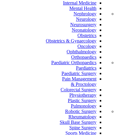
Internal Medicine
Mental Health
Nephrology
Neurology
Neurosurgery
Neonatology
Obstetrics
Obstetrics & Gynaecology
Oncology
Ophthalmology
Orthopaedics
Paediatric Orthopaedics
Paediatrics
Paediatric Surgery
Pain Management
Proctology &
Colorectal Surgery
Physiotherapy
Plastic Surgery
Pulmonology
Robotic Surgery
Rheumatology
Skull Base Surgery
Spine Surgery
Sports Medicine