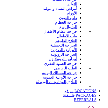
التوليد
أمراض النساء والتوليد
الأورام
طب العيون
جراحة العظام
اليد والرسغ
جراحة عظام الأطفال
طب الأطفال
العلاج الطبيعي
الجراحة التجميلية
الأمراض الصدرية
الجراحة الروبوتية
أمراض الروماتيزم
جراحة العمود الفقري
الطب الرياضي
جراحة المسالك البولية
جراحة الأوعية الدموية
العلاج بالفيتامينات الوريديّة
LOCATIONS
مواقع
PACKAGES
فلسفتنا
REFERRALS