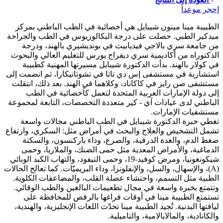
إحجر موعداً
الطبيبة مينا مينون شيبايل هي أخصائية في الطب الباطني بمركز
ميدكير الطبي. حصلت على درجة البكالوريوس في الطب والجراحة
من جامعة سري بالاجي فيديابيث في بونديشيري بالهند، ودرجة
الدكتوراه من أكاديمية سري ديفراج يورس للتعليم العالي والبحوث
في كولار بالهند. بدأت الدكتورة شيبايل مسيرتها المهنية كطبيبة
استشارية في مستشفى إس دي تاتا في تشوتانيكارا، ثم انضمت إلى
مستشفى صن رايز في كاكاناد، وكلاهما في الهند. بعد ذلك، انتقلت
إلى دولة الإمارات العربية المتحدة لتعمل كأخصائية في الطب
الباطني لدى عيادات آي - كير متعددة التخصصات، التابعة لمجموعة
مستشفيات الإمارات.
تغطي خبرة الدكتورة شيبايل في الطب الباطني مجالات واسعة
تشمل التشخيص والعلاج والبحث في أمراض مثل: السكري، وارتفاع
ضغط الدم، والغدة الدرقية، والصرع، وداء باركنسون، والسكتة
الدماغية، والأمراض المعدية مثل حمى الضنك، والملاريا، وحمى
شيكونغونيا، ومرض كوفيد-19، وحمى التيفود، والتهاب الكبد الوبائي
(A)، والإسهال، والسل، والإنفلونزا، وداء البريميّات. كما تعالج الحالات
الطبية مثل التسمم، واحتشاء عضلة القلب، والمضاعفات الكلوية.
وتتمتع بخبرة واسعة في مجال تطعيمات البالغين والطب الوقائي.
تستمتع الطبيبة مينا في أوقات فراغها بالرقص للمحافظة على
لياقتها البدنية. تُجيد الطبيبة مينا تحدّث اللغات الإنجليزية، والهندية،
والكانادية، والمالايالامية، والتاميلية.