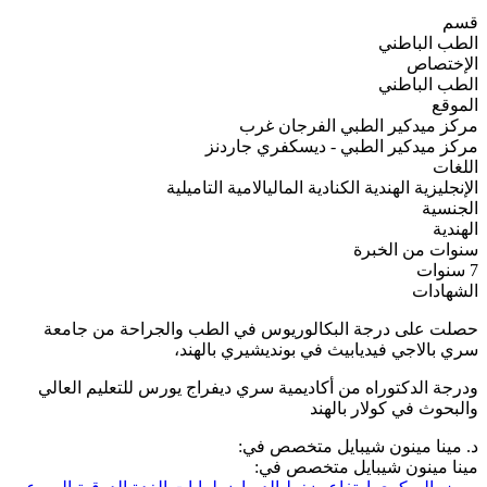
قسم
الطب الباطني
الإختصاص
الطب الباطني
الموقع
مركز ميدكير الطبي الفرجان غرب
مركز ميدكير الطبي - ديسكفري جاردنز
اللغات
الإنجليزية
الهندية
الكنادية
الماليالامية
التاميلية
الجنسية
الهندية
سنوات من الخبرة
7 سنوات
الشهادات
حصلت على درجة البكالوريوس في الطب والجراحة من جامعة
سري بالاجي فيديابيث في بونديشيري بالهند،
ودرجة الدكتوراه من أكاديمية سري ديفراج يورس للتعليم العالي
والبحوث في كولار بالهند
د. مينا مينون شيبايل متخصص في:
مينا مينون شيبايل متخصص في: