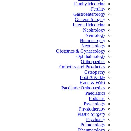
Family Medicine
Fertility
Gastroenterology
General Surgery
Internal Medicine
Nephrology
Neurology
Neurosurgery
Neonatology
Obstetrics & Gynaecology
Ophthalmology
Orthopaedics
Orthotics and Prosthetics
Osteopathy
Foot & Ankle
Hand & Wrist
Paediatric Orthopaedics
Paediatrics
Podiatric
Psychology
Physiotherapy
Plastic Surgery
Psychiatry
Pulmonology
Rheumatology