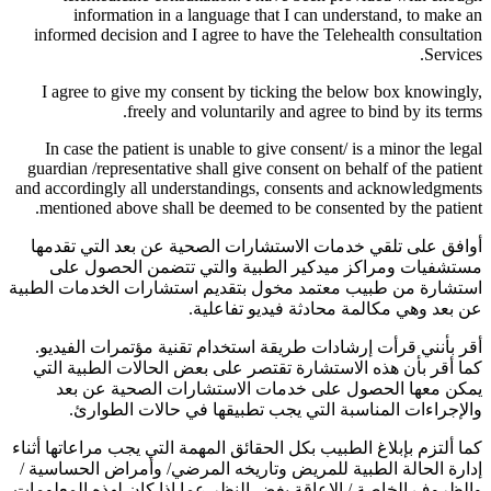
information in a language that I can understand, to make an
informed decision and I agree to have the Telehealth consultation
Services.
I agree to give my consent by ticking the below box knowingly,
freely and voluntarily and agree to bind by its terms.
In case the patient is unable to give consent/ is a minor the legal
guardian /representative shall give consent on behalf of the patient
and accordingly all understandings, consents and acknowledgments
mentioned above shall be deemed to be consented by the patient.
أوافق على تلقي خدمات الاستشارات الصحية عن بعد التي تقدمها
مستشفيات ومراكز ميدكير الطبية والتي تتضمن الحصول على
استشارة من طبيب معتمد مخول بتقديم استشارات الخدمات الطبية
عن بعد وهي مكالمة محادثة فيديو تفاعلية.
أقر بأنني قرأت إرشادات طريقة استخدام تقنية مؤتمرات الفيديو.
كما أقر بأن هذه الاستشارة تقتصر على بعض الحالات الطبية التي
يمكن معها الحصول على خدمات الاستشارات الصحية عن بعد
والإجراءات المناسبة التي يجب تطبيقها في حالات الطوارئ.
كما ألتزم بإبلاغ الطبيب بكل الحقائق المهمة التي يجب مراعاتها أثناء
إدارة الحالة الطبية للمريض وتاريخه المرضي/ وأمراض الحساسية /
والظروف الخاصة / الإعاقة بغض النظر عما إذا كان لهذه المعلومات