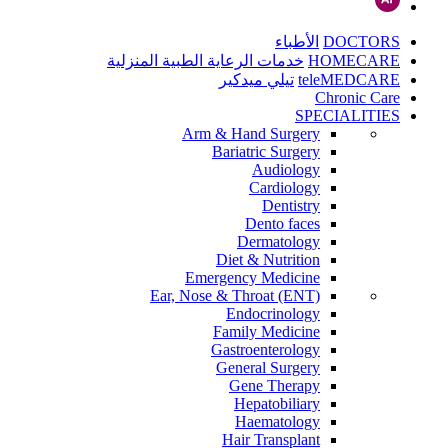
DOCTORS
الأطباء
HOMECARE
خدمات الرعاية الطبية المنزلية
teleMEDCARE
تيلي ميدكير
Chronic Care
SPECIALITIES
Arm & Hand Surgery
Bariatric Surgery
Audiology
Cardiology
Dentistry
Dento faces
Dermatology
Diet & Nutrition
Emergency Medicine
Ear, Nose & Throat (ENT)
Endocrinology
Family Medicine
Gastroenterology
General Surgery
Gene Therapy
Hepatobiliary
Haematology
Hair Transplant