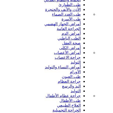
طب الطوارئ
الأذن والأنف والحنجرة
طب الغدد الصماء
طب الأسرة
أمراض الجهاز الهضمي
الجراحة العامة
أمراض الدم
الطب الباطني
صحة العقل
أمراض الكلى
أمراض الأعصاب
جراحة الاعصاب
التوليد
أمراض النساء والتوليد
الأورام
طب العيون
جراحة العظام
اليد والرسغ
التوليد
جراحة عظام الأطفال
طب الأطفال
العلاج الطبيعي
الجراحة التجميلية