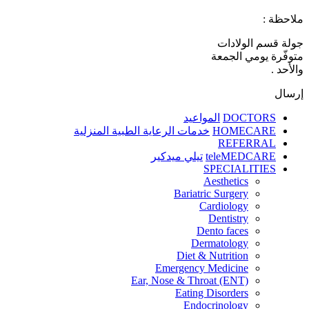
ملاحظة :
جولة قسم الولادات
متوفّرة يومي الجمعة
والأحد .
إرسال
DOCTORS
المواعيد
HOMECARE
خدمات الرعاية الطبية المنزلية
REFERRAL
teleMEDCARE
تيلي ميدكير
SPECIALITIES
Aesthetics
Bariatric Surgery
Cardiology
Dentistry
Dento faces
Dermatology
Diet & Nutrition
Emergency Medicine
Ear, Nose & Throat (ENT)
Eating Disorders
Endocrinology