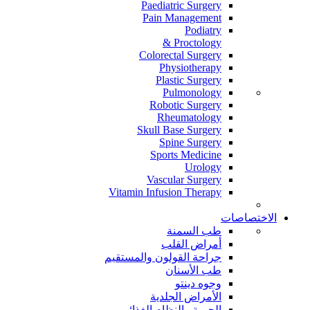
Paediatric Surgery
Pain Management
Podiatry
Proctology &
Colorectal Surgery
Physiotherapy
Plastic Surgery
Pulmonology
Robotic Surgery
Rheumatology
Skull Base Surgery
Spine Surgery
Sports Medicine
Urology
Vascular Surgery
Vitamin Infusion Therapy
الاختصاصات
طب السمنة
أمراض القلب
جراحة القولون والمستقيم
طب الأسنان
وجوه دينتو
الأمراض الجلدية
الحمية والنظام الغذائي