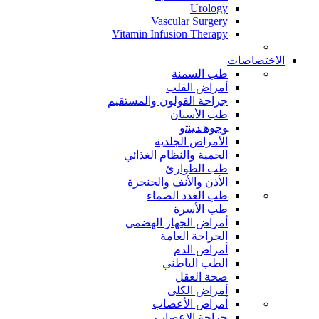
Urology
Vascular Surgery
Vitamin Infusion Therapy
الاختصاصات
طب السمنة
أمراض القلب
جراحة القولون والمستقيم
طب الأسنان
ﻮﺟﻮﻫ ﺪﻴﻨﺗﻭ
الأمراض الجلدية
الحمية والنظام الغذائي
طب الطوارئ
الأذن والأنف والحنجرة
طب الغدد الصماء
طب الأسرة
أمراض الجهاز الهضمي
الجراحة العامة
أمراض الدم
الطب الباطني
صحة العقل
أمراض الكلى
أمراض الأعصاب
جراحة الاعصاب