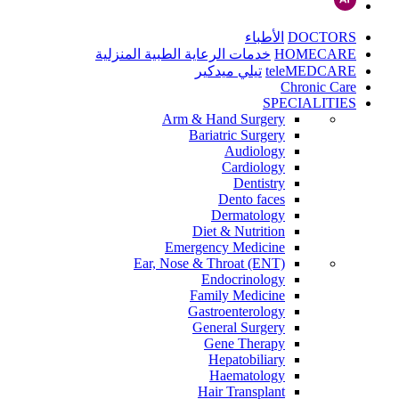
DOCTORS
الأطباء
HOMECARE
خدمات الرعاية الطبية المنزلية
teleMEDCARE
تيلي ميدكير
Chronic Care
SPECIALITIES
Arm & Hand Surgery
Bariatric Surgery
Audiology
Cardiology
Dentistry
Dento faces
Dermatology
Diet & Nutrition
Emergency Medicine
Ear, Nose & Throat (ENT)
Endocrinology
Family Medicine
Gastroenterology
General Surgery
Gene Therapy
Hepatobiliary
Haematology
Hair Transplant