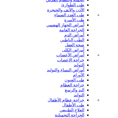
طب الطوارئ
الأذن والأنف والحنجرة
طب الغدد الصماء
طب الأسرة
أمراض الجهاز الهضمي
الجراحة العامة
أمراض الدم
الطب الباطني
صحة العقل
أمراض الكلى
أمراض الأعصاب
جراحة الاعصاب
التوليد
أمراض النساء والتوليد
الأورام
طب العيون
جراحة العظام
اليد والرسغ
التوليد
جراحة عظام الأطفال
طب الأطفال
العلاج الطبيعي
الجراحة التجميلية