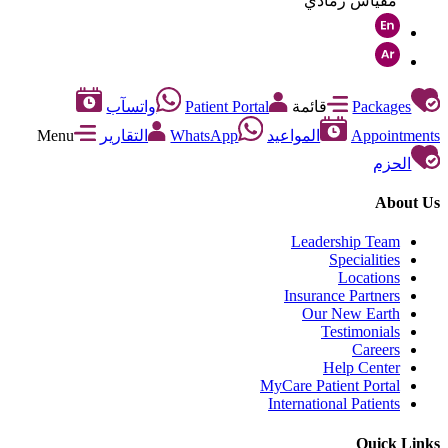
مقياس رمادي
Packages
قائمة
Patient Portal
واتسآب
Appointments
المواعيد
WhatsApp
التقارير
Menu
الحزم
About Us
Leadership Team
Specialities
Locations
Insurance Partners
Our New Earth
Testimonials
Careers
Help Center
MyCare Patient Portal
International Patients
Quick Links