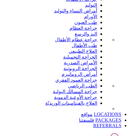
التوليد
أمراض النساء والتوليد
الأورام
طب العيون
جراحة العظام
اليد والرسغ
جراحة عظام الأطفال
طب الأطفال
العلاج الطبيعي
الجراحة التجميلية
الأمراض الصدرية
الجراحة الروبوتية
أمراض الروماتيزم
جراحة العمود الفقري
الطب الرياضي
جراحة المسالك البولية
جراحة الأوعية الدموية
العلاج بالفيتامينات الوريديّة
LOCATIONS
مواقع
PACKAGES
فلسفتنا
REFERRALS