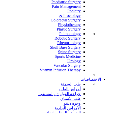
Paediatric Surgery
Pain Management
Podiatry
Proctology &
Colorectal Surgery
Physiotherapy
Plastic Surgery
Pulmonology
Robotic Surgery
Rheumatology
Skull Base Surgery
Spine Surgery
Sports Medicine
Urology
Vascular Surgery
Vitamin Infusion Therapy
الاختصاصات
طب السمنة
أمراض القلب
جراحة القولون والمستقيم
طب الأسنان
وجوه دينتو
الأمراض الجلدية
الحمية والنظام الغذائي