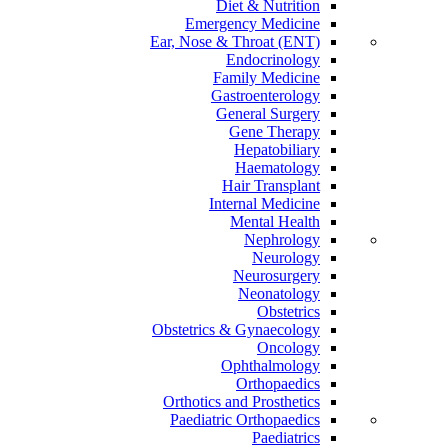
Diet & Nutrition
Emergency Medicine
Ear, Nose & Throat (ENT)
Endocrinology
Family Medicine
Gastroenterology
General Surgery
Gene Therapy
Hepatobiliary
Haematology
Hair Transplant
Internal Medicine
Mental Health
Nephrology
Neurology
Neurosurgery
Neonatology
Obstetrics
Obstetrics & Gynaecology
Oncology
Ophthalmology
Orthopaedics
Orthotics and Prosthetics
Paediatric Orthopaedics
Paediatrics