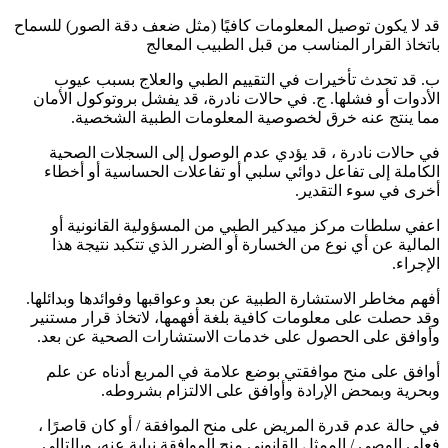
قد لا يكون توصيل المعلومات كافيًا (مثل ضعف دقة الصور) للسماح
باتخاذ القرار المناسب من قبل الطبيب المعالج
ب. قد تحدث تأخيرات في التقييم الطبي والعلاج بسبب عيوب
الأدوات أو فشلها. ج. في حالات نادرة، قد يفشل بروتوكول الأمان
مما ينتج عنه خرق لخصوصية المعلومات الطبية الشخصية.
في حالات نادرة ، قد يؤدي عدم الوصول إلى السجلات الصحية
الكاملة إلى تفاعل دوائي سلبي أو تفاعلات الحساسية أو أخطاء
أخرى في سوء التقدير.
اعفي سلطات مركز ميدكير الطبي من المسؤولية القانونية أو
المالية عن أي نوع من الخسارة أو الضرر الذي تتكبد نتيجة هذا
الإجراء.
أفهم مخاطر الاستشارة الطبية عن بعد وعواقبها وفوائدها وبدائلها.
وقد حصلت على معلومات كافية بلغة أفهمها، لاتخاذ قرار مستنير
وأوافق على الحصول على خدمات الاستشارات الصحية عن بعد.
أوافق على منح موافقتي بوضع علامة في المربع أدناه عن علم
وبحرية وبمحض الإرادة وأوافق على الالتزام بشروطه.
في حالة عدم قدرة المريض على منح الموافقة / أو كان قاصرًا ،
فعلى الوصي / الممثل القانوني منح الموافقة نيابة عنه، وبالتالي