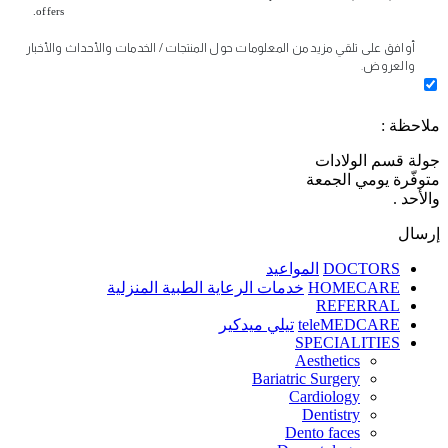
offers.
أوافق على تلقي مزيد من المعلومات حول المنتجات / الخدمات والأحداث والأخبار
والعروض.
ملاحظة :
جولة قسم الولادات
متوفّرة يومي الجمعة
والأحد .
إرسال
DOCTORS
المواعيد
HOMECARE
خدمات الرعاية الطبية المنزلية
REFERRAL
teleMEDCARE
تيلي ميدكير
SPECIALITIES
Aesthetics
Bariatric Surgery
Cardiology
Dentistry
Dento faces