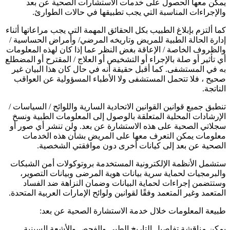
يمكن معها الحصول على خدمات الاستشارات الصحية عن بعد
والإجراءات المناسبة التي يجب تطبيقها في حالات الطوارئ.
كما ألتزم بإبلاغ الطبيب بكل الحقائق المهمة التي يجب مراعاتها أثناء
إدارة الحالة الطبية للمريض وتاريخه المرضي/ وأمراض الحساسية /
والظروف الخاصة / الإعاقة بغض النظر عما إذا كان لهذه المعلومات
أي تأثير أو صلة بالإجراء أو التشخيص أو العلاج / المقترح أو المضطلع
به في المستشفى. كما أقبل حقيقة أنه في حال كان هذا البيان غير
صحيح ، فلا تتحمل المستشفى ولا الأطباء المسؤولية عن العواقب
الناتجة.
تنطبق جميع قوانين القوانين الاتحادية السارية واللوائح / السياسات /
الإرشادات المحلية المتعلقة بالوصول إلى المعلومات الطبية ونسخ
سجلاتي الصحية على هذه الاستشارة عن بعد. ولن تنشر أي صور أو
معلومات يمكن التعرف معها على المريض بشأن هذه الخدمات
الصحية عن بعد إلى كيانات أخرى دون موافقتي الشخصية.
ستشمل الأنظمة الإلكترونية المستخدمة بروتوكولات أمن الشبكات
والبرمجيات لحماية سرية بيانات هوية المرضى وبيانات التصوير،
وستتضمن إجراءات لحماية البيانات وضمان النزاهة ضد الفساد
المتعمد وغير المتعمد وفقًا لقوانين ولوائح الإمارات العربية المتحدة.
طبيعة المعلومات خلال خدمة الاستشارة الصحية عن بعد:
يمكن مناقشة تفاصيل التاريخ الطبي والفحص والأشعة السينية