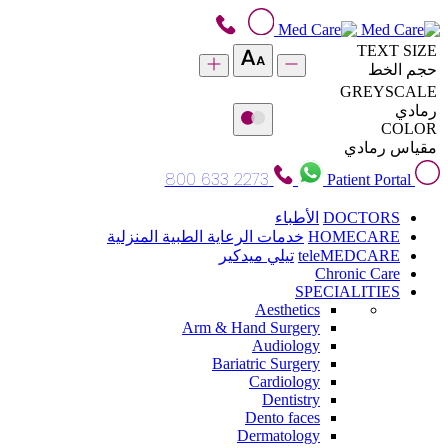
TEXT SIZE
حجم الخط
GREYSCALE
رمادي
COLOR
مقياس رمادي
800 633 2273
Patient Portal
DOCTORS
الأطباء
HOMECARE
خدمات الرعاية الطبية المنزلية
teleMEDCARE
تيلي ميدكير
Chronic Care
SPECIALITIES
Aesthetics
Arm & Hand Surgery
Audiology
Bariatric Surgery
Cardiology
Dentistry
Dento faces
Dermatology