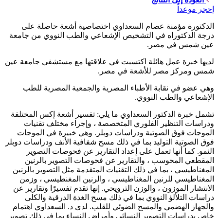
إحجر موعداً
الدكتورة مؤمنة عصام السعداوي اختصاصية أشعة حاصلة على
درجة الدكتوراه في التشخيص الإشعاعي والطب النووي من جامعة
عين شمس في مصر.
لديها خبرة عمل هائلة اكتسبت في علاقتها مع مستشفى جامعة عين
شمس ومركز مصر للأشعة في مصر.
وهي عضو في نقابة الأطباء المصرية والجمعية المصرية للطب
الإشعاعي والطب النووي.
تشمل خبرة الدكتور السعداوي ما يلي: تفسير أشعة إكس المختلفة
ودراسات التنظير الفلوري المتخصصة ، وإجراء مختلف تقنيات
الموجات فوق الصوتية ودراسات دوبلر. وهي خبيرة في الموجات
فوق الصوتية التوليد بما في ذلك مسح شفافية الأنف ودراسات دوبلر
النمو. كما أنها تعمل على إعداد التقارير عن فحوصات التصوير
المقطعي المحوسب ، والتقارير عن فحوصات التصوير بالرنين
المغناطيسي ، بما في ذلك التقنيات المتقدمة مثل التصوير بالرنين
المغناطيسي للرنين المغناطيسي ، والرنين المغنطيسي ، وزمن
الانتشار الموزون ، والوزن الترويحي. إنها تقدم تفسيرًا وتقارير عن
دراسات التلألؤ النووي بما في ذلك مسح الغدة الدرقية والكلى
والجهاز الهضمي والمسح الضوئي للقلب. لدى د. السعداوي اهتمام
خاص بدراسات التصوير النسائي وأمراض النساء بما في ذلك تصوير