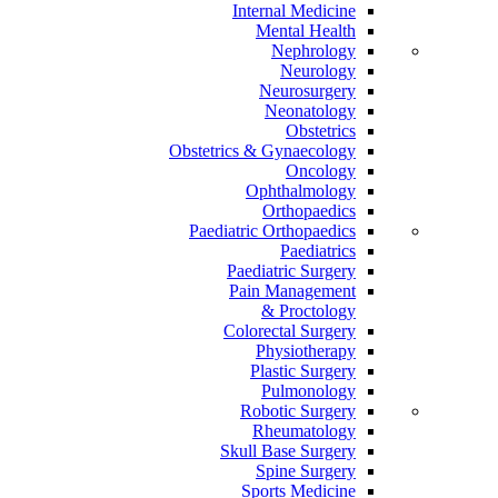
Internal Medicine
Mental Health
Nephrology
Neurology
Neurosurgery
Neonatology
Obstetrics
Obstetrics & Gynaecology
Oncology
Ophthalmology
Orthopaedics
Paediatric Orthopaedics
Paediatrics
Paediatric Surgery
Pain Management
Proctology &
Colorectal Surgery
Physiotherapy
Plastic Surgery
Pulmonology
Robotic Surgery
Rheumatology
Skull Base Surgery
Spine Surgery
Sports Medicine