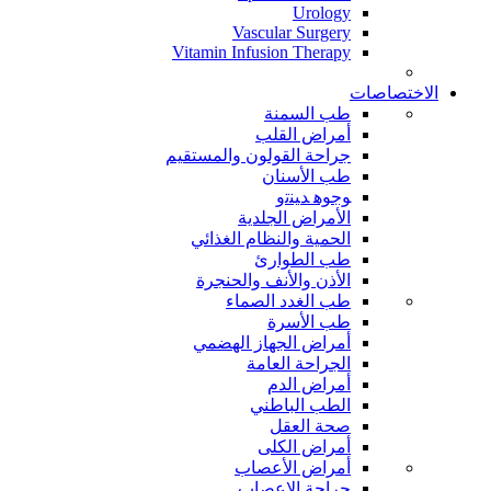
Urology
Vascular Surgery
Vitamin Infusion Therapy
الاختصاصات
طب السمنة
أمراض القلب
جراحة القولون والمستقيم
طب الأسنان
ﻮﺟﻮﻫ ﺪﻴﻨﺗﻭ
الأمراض الجلدية
الحمية والنظام الغذائي
طب الطوارئ
الأذن والأنف والحنجرة
طب الغدد الصماء
طب الأسرة
أمراض الجهاز الهضمي
الجراحة العامة
أمراض الدم
الطب الباطني
صحة العقل
أمراض الكلى
أمراض الأعصاب
جراحة الاعصاب