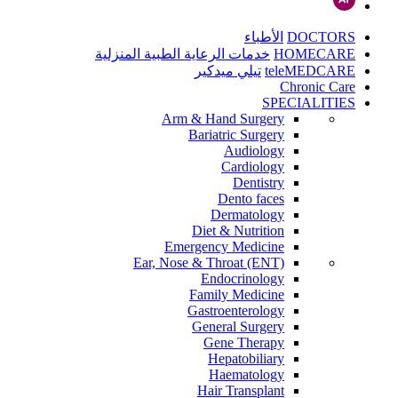
DOCTORS
الأطباء
HOMECARE
خدمات الرعاية الطبية المنزلية
teleMEDCARE
تيلي ميدكير
Chronic Care
SPECIALITIES
Arm & Hand Surgery
Bariatric Surgery
Audiology
Cardiology
Dentistry
Dento faces
Dermatology
Diet & Nutrition
Emergency Medicine
Ear, Nose & Throat (ENT)
Endocrinology
Family Medicine
Gastroenterology
General Surgery
Gene Therapy
Hepatobiliary
Haematology
Hair Transplant