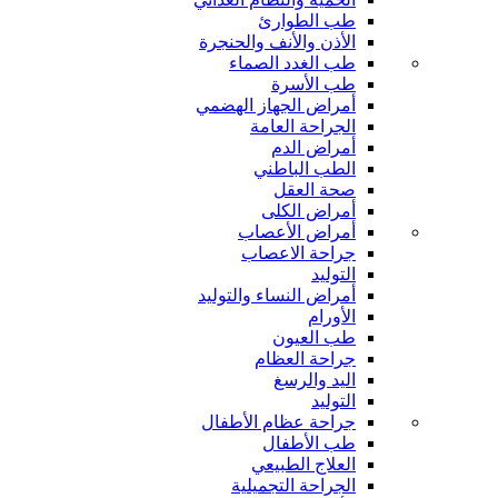
طب الطوارئ
الأذن والأنف والحنجرة
طب الغدد الصماء
طب الأسرة
أمراض الجهاز الهضمي
الجراحة العامة
أمراض الدم
الطب الباطني
صحة العقل
أمراض الكلى
أمراض الأعصاب
جراحة الاعصاب
التوليد
أمراض النساء والتوليد
الأورام
طب العيون
جراحة العظام
اليد والرسغ
التوليد
جراحة عظام الأطفال
طب الأطفال
العلاج الطبيعي
الجراحة التجميلية