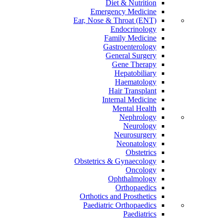
Diet & Nutrition
Emergency Medicine
Ear, Nose & Throat (ENT)
Endocrinology
Family Medicine
Gastroenterology
General Surgery
Gene Therapy
Hepatobiliary
Haematology
Hair Transplant
Internal Medicine
Mental Health
Nephrology
Neurology
Neurosurgery
Neonatology
Obstetrics
Obstetrics & Gynaecology
Oncology
Ophthalmology
Orthopaedics
Orthotics and Prosthetics
Paediatric Orthopaedics
Paediatrics