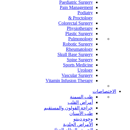
Paediatric Surgery
Pain Management
Podiatry
Proctology &
Colorectal Surgery
Physiotherapy
Plastic Surgery
Pulmonology
Robotic Surgery
Rheumatology
Skull Base Surgery
Spine Surgery
Sports Medicine
Urology
Vascular Surgery
Vitamin Infusion Therapy
الاختصاصات
طب السمنة
أمراض القلب
جراحة القولون والمستقيم
طب الأسنان
وجوه دينتو
الأمراض الجلدية
الحمية والنظام الغذائي