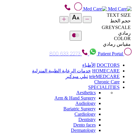
TEXT SIZE
حجم الخط
GREYSCALE
رمادي
COLOR
مقياس رمادي
800 633 2273
Patient Portal
DOCTORS
الأطباء
HOMECARE
خدمات الرعاية الطبية المنزلية
teleMEDCARE
تيلي ميدكير
Chronic Care
SPECIALITIES
Aesthetics
Arm & Hand Surgery
Audiology
Bariatric Surgery
Cardiology
Dentistry
Dento faces
Dermatology