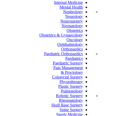
Internal Medicine
Mental Health
Nephrology
Neurology
Neurosurgery
Neonatology
Obstetrics
Obstetrics & Gynaecology
Oncology
Ophthalmology
Orthopaedics
Paediatric Orthopaedics
Paediatrics
Paediatric Surgery
Pain Management
Proctology &
Colorectal Surgery
Physiotherapy
Plastic Surgery
Pulmonology
Robotic Surgery
Rheumatology
Skull Base Surgery
Spine Surgery
Sports Medicine