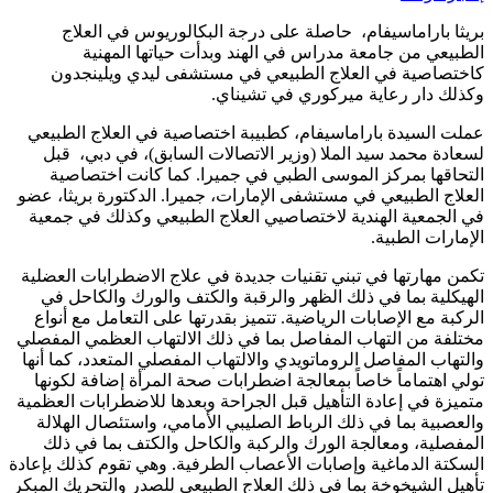
بريثا باراماسيفام، حاصلة على درجة البكالوريوس في العلاج
الطبيعي من جامعة مدراس في الهند وبدأت حياتها المهنية
كاختصاصية في العلاج الطبيعي في مستشفى ليدي ويلينجدون
وكذلك دار رعاية ميركوري في تشيناي.
عملت السيدة باراماسيفام، كطبيبة اختصاصية في العلاج الطبيعي
لسعادة محمد سيد الملا (وزير الاتصالات السابق)، في دبي، قبل
التحاقها بمركز الموسى الطبي في جميرا. كما كانت اختصاصية
العلاج الطبيعي في مستشفى الإمارات، جميرا. الدكتورة بريثا، عضو
في الجمعية الهندية لاختصاصيي العلاج الطبيعي وكذلك في جمعية
الإمارات الطبية.
تكمن مهارتها في تبني تقنيات جديدة في علاج الاضطرابات العضلية
الهيكلية بما في ذلك الظهر والرقبة والكتف والورك والكاحل في
الركبة مع الإصابات الرياضية. تتميز بقدرتها على التعامل مع أنواع
مختلفة من التهاب المفاصل بما في ذلك الالتهاب العظمي المفصلي
والتهاب المفاصل الروماتويدي والالتهاب المفصلي المتعدد، كما أنها
تولي اهتماماً خاصاً بمعالجة اضطرابات صحة المرأة إضافة لكونها
متميزة في إعادة التأهيل قبل الجراحة وبعدها للاضطرابات العظمية
والعصبية بما في ذلك الرباط الصليبي الأمامي، واستئصال الهلالة
المفصلية، ومعالجة الورك والركبة والكاحل والكتف بما في ذلك
السكتة الدماغية وإصابات الأعصاب الطرفية. وهي تقوم كذلك بإعادة
تأهيل الشيخوخة بما في ذلك العلاج الطبيعي للصدر والتحريك المبكر