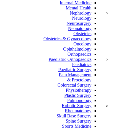
Internal Medicine
Mental Health
Nephrology
Neurology
Neurosurgery
Neonatology
Obstetrics
Obstetrics & Gynaecology
Oncology
Ophthalmology
Orthopaedics
Paediatric Orthopaedics
Paediatrics
Paediatric Surgery
Pain Management
Proctology &
Colorectal Surgery
Physiotherapy
Plastic Surgery
Pulmonology
Robotic Surgery
Rheumatology
Skull Base Surgery
Spine Surgery
Sports Medicine