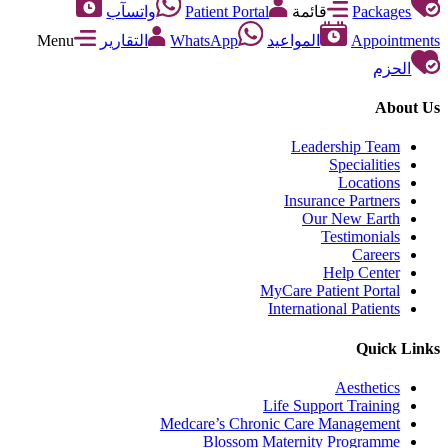
Packages
قائمة
Patient Portal
واتسآب
Appointments
المواعيد
WhatsApp
التقارير
Menu
الحزم
About Us
Leadership Team
Specialities
Locations
Insurance Partners
Our New Earth
Testimonials
Careers
Help Center
MyCare Patient Portal
International Patients
Quick Links
Aesthetics
Life Support Training
Medcare’s Chronic Care Management
Blossom Maternity Programme