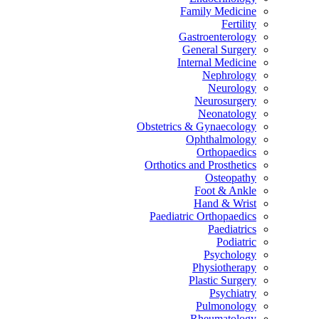
Family Medicine
Fertility
Gastroenterology
General Surgery
Internal Medicine
Nephrology
Neurology
Neurosurgery
Neonatology
Obstetrics & Gynaecology
Ophthalmology
Orthopaedics
Orthotics and Prosthetics
Osteopathy
Foot & Ankle
Hand & Wrist
Paediatric Orthopaedics
Paediatrics
Podiatric
Psychology
Physiotherapy
Plastic Surgery
Psychiatry
Pulmonology
Rheumatology