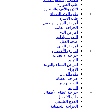
طب الطوارئ
الأذن والأنف والحنجرة
طب الغدد الصماء
طب الأسرة
أمراض الجهاز الهضمي
الجراحة العامة
أمراض الدم
الطب الباطني
صحة العقل
أمراض الكلى
أمراض الأعصاب
جراحة الاعصاب
التوليد
أمراض النساء والتوليد
الأورام
طب العيون
جراحة العظام
اليد والرسغ
التوليد
جراحة عظام الأطفال
طب الأطفال
العلاج الطبيعي
الجراحة التجميلية