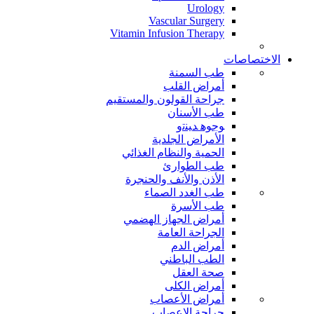
Urology
Vascular Surgery
Vitamin Infusion Therapy
الاختصاصات
طب السمنة
أمراض القلب
جراحة القولون والمستقيم
طب الأسنان
ﻮﺟﻮﻫ ﺪﻴﻨﺗﻭ
الأمراض الجلدية
الحمية والنظام الغذائي
طب الطوارئ
الأذن والأنف والحنجرة
طب الغدد الصماء
طب الأسرة
أمراض الجهاز الهضمي
الجراحة العامة
أمراض الدم
الطب الباطني
صحة العقل
أمراض الكلى
أمراض الأعصاب
جراحة الاعصاب