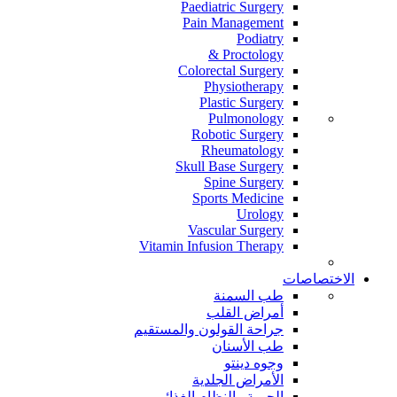
Paediatric Surgery
Pain Management
Podiatry
Proctology &
Colorectal Surgery
Physiotherapy
Plastic Surgery
Pulmonology
Robotic Surgery
Rheumatology
Skull Base Surgery
Spine Surgery
Sports Medicine
Urology
Vascular Surgery
Vitamin Infusion Therapy
الاختصاصات
طب السمنة
أمراض القلب
جراحة القولون والمستقيم
طب الأسنان
وجوه دينتو
الأمراض الجلدية
الحمية والنظام الغذائي