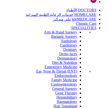
DOCTORS
الأطباء
HOMECARE
خدمات الرعاية الطبية المنزلية
teleMEDCARE
تيلي ميدكير
Chronic Care
SPECIALITIES
Arm & Hand Surgery
Bariatric Surgery
Audiology
Cardiology
Dentistry
Dento faces
Dermatology
Diet & Nutrition
Emergency Medicine
Ear, Nose & Throat (ENT)
Endocrinology
Family Medicine
Gastroenterology
General Surgery
Gene Therapy
Hepatobiliary
Haematology
Hair Transplant