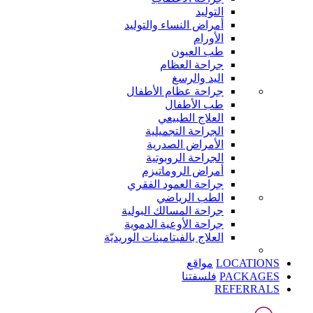
التوليد
أمراض النساء والتوليد
الأورام
طب العيون
جراحة العظام
اليد والرسغ
جراحة عظام الأطفال
طب الأطفال
العلاج الطبيعي
الجراحة التجميلية
الأمراض الصدرية
الجراحة الروبوتية
أمراض الروماتيزم
جراحة العمود الفقري
الطب الرياضي
جراحة المسالك البولية
جراحة الأوعية الدموية
العلاج بالفيتامينات الوريديّة
LOCATIONS
مواقع
PACKAGES
فلسفتنا
REFERRALS