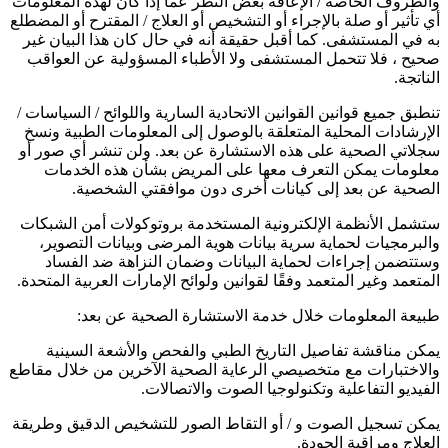
والظروف الخاصة / الإعاقة بغض النظر عما إذا كان لهذه المعلومات
أي تأثير أو صلة بالإجراء أو التشخيص أو العلاج / المقترح أو المضطلع
به في المستشفى. كما أقبل حقيقة أنه في حال كان هذا البيان غير
صحيح ، فلا تتحمل المستشفى ولا الأطباء المسؤولية عن العواقب
الناتجة.
تنطبق جميع قوانين القوانين الاتحادية السارية واللوائح / السياسات /
الإرشادات المحلية المتعلقة بالوصول إلى المعلومات الطبية ونسخ
سجلاتي الصحية على هذه الاستشارة عن بعد. ولن تنشر أي صور أو
معلومات يمكن التعرف معها على المريض بشأن هذه الخدمات
الصحية عن بعد إلى كيانات أخرى دون موافقتي الشخصية.
ستشمل الأنظمة الإلكترونية المستخدمة بروتوكولات أمن الشبكات
والبرمجيات لحماية سرية بيانات هوية المرضى وبيانات التصوير،
وستتضمن إجراءات لحماية البيانات وضمان النزاهة ضد الفساد
المتعمد وغير المتعمد وفقًا لقوانين ولوائح الإمارات العربية المتحدة.
طبيعة المعلومات خلال خدمة الاستشارة الصحية عن بعد:
يمكن مناقشة تفاصيل التاريخ الطبي والفحص والأشعة السينية
والاختبارات مع متخصيصي الرعاية الصحية الآخرين من خلال مقاطع
الفيديو التفاعلية وتكنولوجيا الصوت والاتصالات.
يمكن تسجيل الصوت و / أو التقاط الصور للتشخيص الدقيق وطريقة
العلاج ومراقبة الجودة.