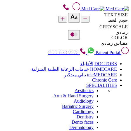
TEXT SIZE
حجم الخط
GREYSCALE
رمادي
COLOR
مقياس رمادي
800 633 2273
Patient Portal
DOCTORS
الأطباء
HOMECARE
خدمات الرعاية الطبية المنزلية
teleMEDCARE
تيلي ميدكير
Chronic Care
SPECIALITIES
Aesthetics
Arm & Hand Surgery
Audiology
Bariatric Surgery
Cardiology
Dentistry
Dento faces
Dermatology