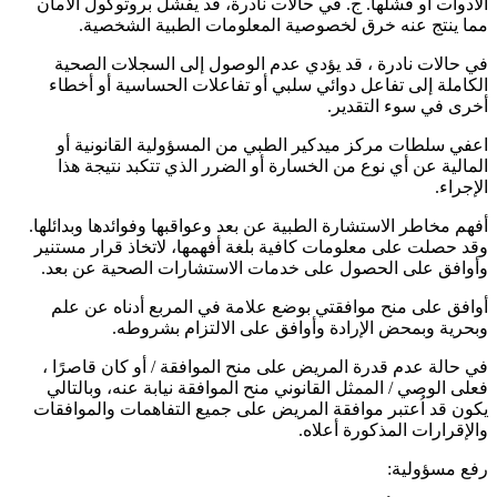
الأدوات أو فشلها. ج. في حالات نادرة، قد يفشل بروتوكول الأمان
مما ينتج عنه خرق لخصوصية المعلومات الطبية الشخصية.
في حالات نادرة ، قد يؤدي عدم الوصول إلى السجلات الصحية
الكاملة إلى تفاعل دوائي سلبي أو تفاعلات الحساسية أو أخطاء
أخرى في سوء التقدير.
اعفي سلطات مركز ميدكير الطبي من المسؤولية القانونية أو
المالية عن أي نوع من الخسارة أو الضرر الذي تتكبد نتيجة هذا
الإجراء.
أفهم مخاطر الاستشارة الطبية عن بعد وعواقبها وفوائدها وبدائلها.
وقد حصلت على معلومات كافية بلغة أفهمها، لاتخاذ قرار مستنير
وأوافق على الحصول على خدمات الاستشارات الصحية عن بعد.
أوافق على منح موافقتي بوضع علامة في المربع أدناه عن علم
وبحرية وبمحض الإرادة وأوافق على الالتزام بشروطه.
في حالة عدم قدرة المريض على منح الموافقة / أو كان قاصرًا ،
فعلى الوصي / الممثل القانوني منح الموافقة نيابة عنه، وبالتالي
يكون قد اُعتبر موافقة المريض على جميع التفاهمات والموافقات
والإقرارات المذكورة أعلاه.
رفع مسؤولية: