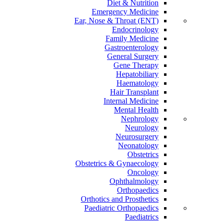
Diet & Nutrition
Emergency Medicine
Ear, Nose & Throat (ENT)
Endocrinology
Family Medicine
Gastroenterology
General Surgery
Gene Therapy
Hepatobiliary
Haematology
Hair Transplant
Internal Medicine
Mental Health
Nephrology
Neurology
Neurosurgery
Neonatology
Obstetrics
Obstetrics & Gynaecology
Oncology
Ophthalmology
Orthopaedics
Orthotics and Prosthetics
Paediatric Orthopaedics
Paediatrics