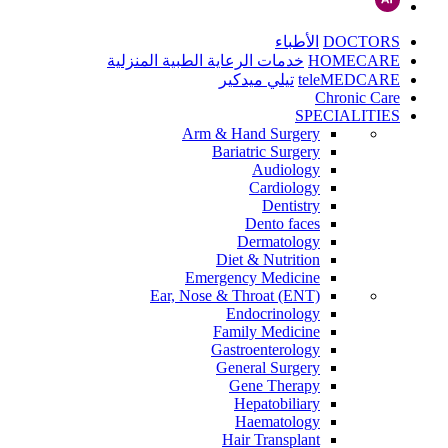
DOCTORS
الأطباء
HOMECARE
خدمات الرعاية الطبية المنزلية
teleMEDCARE
تيلي ميدكير
Chronic Care
SPECIALITIES
Arm & Hand Surgery
Bariatric Surgery
Audiology
Cardiology
Dentistry
Dento faces
Dermatology
Diet & Nutrition
Emergency Medicine
Ear, Nose & Throat (ENT)
Endocrinology
Family Medicine
Gastroenterology
General Surgery
Gene Therapy
Hepatobiliary
Haematology
Hair Transplant