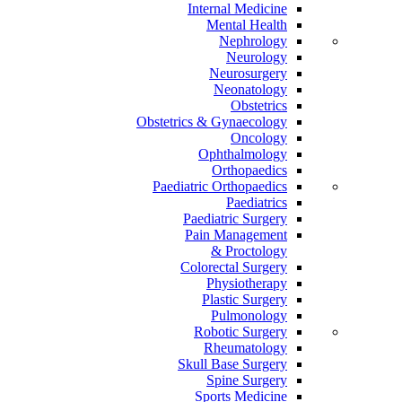
Internal Medicine
Mental Health
Nephrology
Neurology
Neurosurgery
Neonatology
Obstetrics
Obstetrics & Gynaecology
Oncology
Ophthalmology
Orthopaedics
Paediatric Orthopaedics
Paediatrics
Paediatric Surgery
Pain Management
Proctology &
Colorectal Surgery
Physiotherapy
Plastic Surgery
Pulmonology
Robotic Surgery
Rheumatology
Skull Base Surgery
Spine Surgery
Sports Medicine