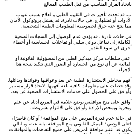
باتخاذ القرار المناسب من قبل الطبيب المعالج
ب. قد تحدث تأخيرات في التقييم الطبي والعلاج بسبب عيوب
الأدوات أو فشلها. ج. في حالات نادرة، قد يفشل بروتوكول الأمان
مما ينتج عنه خرق لخصوصية المعلومات الطبية الشخصية.
في حالات نادرة ، قد يؤدي عدم الوصول إلى السجلات الصحية
الكاملة إلى تفاعل دوائي سلبي أو تفاعلات الحساسية أو أخطاء
أخرى في سوء التقدير.
اعفي سلطات مركز ميدكير الطبي من المسؤولية القانونية أو
المالية عن أي نوع من الخسارة أو الضرر الذي تتكبد نتيجة هذا
الإجراء.
أفهم مخاطر الاستشارة الطبية عن بعد وعواقبها وفوائدها وبدائلها.
وقد حصلت على معلومات كافية بلغة أفهمها، لاتخاذ قرار مستنير
وأوافق على الحصول على خدمات الاستشارات الصحية عن بعد.
أوافق على منح موافقتي بوضع علامة في المربع أدناه عن علم
وبحرية وبمحض الإرادة وأوافق على الالتزام بشروطه.
في حالة عدم قدرة المريض على منح الموافقة / أو كان قاصرًا ،
فعلى الوصي / الممثل القانوني منح الموافقة نيابة عنه، وبالتالي
يكون قد اُعتبر موافقة المريض على جميع التفاهمات والموافقات