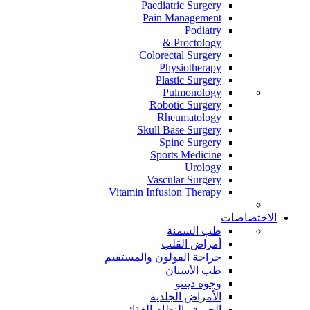
Paediatric Surgery
Pain Management
Podiatry
Proctology &
Colorectal Surgery
Physiotherapy
Plastic Surgery
Pulmonology
Robotic Surgery
Rheumatology
Skull Base Surgery
Spine Surgery
Sports Medicine
Urology
Vascular Surgery
Vitamin Infusion Therapy
الاختصاصات
طب السمنة
أمراض القلب
جراحة القولون والمستقيم
طب الأسنان
وجوه دينتو
الأمراض الجلدية
الحمية والنظام الغذائي