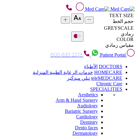
TEXT SIZE
حجم الخط
GREYSCALE
رمادي
COLOR
مقياس رمادي
800 633 2273
Patient Portal
DOCTORS
الأطباء
HOMECARE
خدمات الرعاية الطبية المنزلية
teleMEDCARE
تيلي ميدكير
Chronic Care
SPECIALITIES
Aesthetics
Arm & Hand Surgery
Audiology
Bariatric Surgery
Cardiology
Dentistry
Dento faces
Dermatology