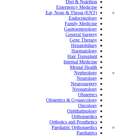
Diet & Nutrition
Emergency Medicine
Ear, Nose & Throat (ENT)
Endocrinology
Family Medicine
Gastroenterology
General Surgery
Gene Therapy
Hepatobiliary
Haematology
Hair Transplant
Internal Medicine
Mental Health
Nephrology
Neurology
Neurosurgery
Neonatology
Obstetrics
Obstetrics & Gynaecology
Oncology
Ophthalmology
Orthopaedics
Orthotics and Prosthetics
Paediatric Orthopaedics
Paediatrics