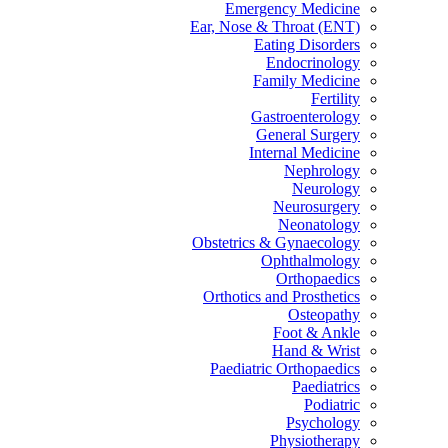
Emergency Medicine
Ear, Nose & Throat (ENT)
Eating Disorders
Endocrinology
Family Medicine
Fertility
Gastroenterology
General Surgery
Internal Medicine
Nephrology
Neurology
Neurosurgery
Neonatology
Obstetrics & Gynaecology
Ophthalmology
Orthopaedics
Orthotics and Prosthetics
Osteopathy
Foot & Ankle
Hand & Wrist
Paediatric Orthopaedics
Paediatrics
Podiatric
Psychology
Physiotherapy