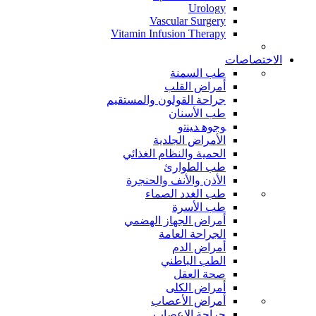
Urology
Vascular Surgery
Vitamin Infusion Therapy
الاختصاصات
طب السمنة
أمراض القلب
جراحة القولون والمستقيم
طب الأسنان
ﻮﺟﻮﻫ ﺪﻴﻨﺗﻭ
الأمراض الجلدية
الحمية والنظام الغذائي
طب الطوارئ
الأذن والأنف والحنجرة
طب الغدد الصماء
طب الأسرة
أمراض الجهاز الهضمي
الجراحة العامة
أمراض الدم
الطب الباطني
صحة العقل
أمراض الكلى
أمراض الأعصاب
جراحة الاعصاب