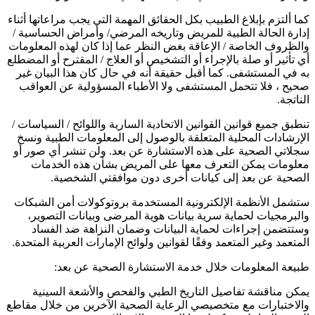
كما ألتزم بإبلاغ الطبيب بكل الحقائق المهمة التي يجب مراعاتها أثناء
إدارة الحالة الطبية للمريض وتاريخه المرضي/ وأمراض الحساسية /
والظروف الخاصة / الإعاقة بغض النظر عما إذا كان لهذه المعلومات
أي تأثير أو صلة بالإجراء أو التشخيص أو العلاج / المقترح أو المضطلع
به في المستشفى. كما أقبل حقيقة أنه في حال كان هذا البيان غير
صحيح ، فلا تتحمل المستشفى ولا الأطباء المسؤولية عن العواقب
الناتجة.
تنطبق جميع قوانين القوانين الاتحادية السارية واللوائح / السياسات /
الإرشادات المحلية المتعلقة بالوصول إلى المعلومات الطبية ونسخ
سجلاتي الصحية على هذه الاستشارة عن بعد. ولن تنشر أي صور أو
معلومات يمكن التعرف معها على المريض بشأن هذه الخدمات
الصحية عن بعد إلى كيانات أخرى دون موافقتي الشخصية.
ستشمل الأنظمة الإلكترونية المستخدمة بروتوكولات أمن الشبكات
والبرمجيات لحماية سرية بيانات هوية المرضى وبيانات التصوير،
وستتضمن إجراءات لحماية البيانات وضمان النزاهة ضد الفساد
المتعمد وغير المتعمد وفقًا لقوانين ولوائح الإمارات العربية المتحدة.
طبيعة المعلومات خلال خدمة الاستشارة الصحية عن بعد:
يمكن مناقشة تفاصيل التاريخ الطبي والفحص والأشعة السينية
والاختبارات مع متخصيصي الرعاية الصحية الآخرين من خلال مقاطع