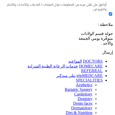
أوافق على تلقي مزيد من المعلومات حول المنتجات / الخدمات والأحداث والأخبار
والعروض.
ملاحظة :
جولة قسم الولادات
متوفّرة يومي الجمعة
والأحد .
إرسال
DOCTORS
المواعيد
HOMECARE
خدمات الرعاية الطبية المنزلية
REFERRAL
teleMEDCARE
تيلي ميدكير
SPECIALITIES
Aesthetics
Bariatric Surgery
Cardiology
Dentistry
Dento faces
Dermatology
Diet & Nutrition