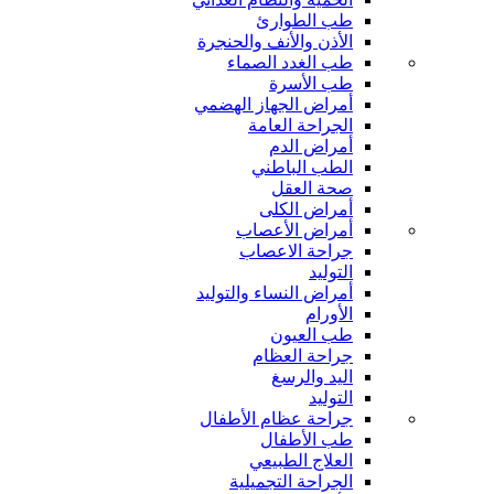
طب الطوارئ
الأذن والأنف والحنجرة
طب الغدد الصماء
طب الأسرة
أمراض الجهاز الهضمي
الجراحة العامة
أمراض الدم
الطب الباطني
صحة العقل
أمراض الكلى
أمراض الأعصاب
جراحة الاعصاب
التوليد
أمراض النساء والتوليد
الأورام
طب العيون
جراحة العظام
اليد والرسغ
التوليد
جراحة عظام الأطفال
طب الأطفال
العلاج الطبيعي
الجراحة التجميلية