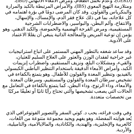
(GERD)، وعدم تحمل الطعام، ومرض الأمعاء الالتهابي (IBD)،
ومتلازمة التهيج المعوي (IBS)، والأمراض المرتبطة بالكبد والمرارة
والبنكرياس والقولون. وقد كان المرضى دومًا في بؤرة اهتمامه في
كل علاجاته، بما في ذلك علاج فقر الدم، والإمساك، والإسهال،
والانتفاخ، وألم البطن، والبواسير، والاضطرابات الشرجية
المستقيمية، ومرض القرحة الهضمية والحموضة، والكبد الدهني. وهو
يؤمن إن توعية المريض والمعالجة الذاتية ينبغي أن يقللا الاعتماد
على الأدوية.
وقد ساعد شغفه بالتطور المهني المستمر على اتباع استراتيجيات
غير جراحية لفقدان الوزن والعثور على العلاج السليم للغثيان،
والقيء، ومشكلات البلع، ونزيف المستقيم، واضطراب إنزيمات
الكبد، وأمراض الأمعاء الدقيقة باستخدام التنظير الباطني الكبسولي
بالفيديو، وتنظير المعدة والقولون للأطفال. وهو يتمتع بالكفاءة في
تشخيص سرطان المعدة والقولون والمستقيم، وسرطان المعدة
والأمعاء، وداء الرتوج، وداء البطن، كما يتمتع بالكفاءة في التعامل مع
الحالات التي يصعب تشخيصها والتي تحتاج رأيًا ثانيًا أو تعليقًا مركبًا
من تخصصات متعددة.
وفي وقت فراغه، يحب د. كوتي السفر والتصوير الفوتوغرافي الذي
يُعد هوايته المفضلة. وهو يفهم ويجيد مجموعة متنوعة من اللغات،
كالعربية والإنجليزية، والهندية، والكانادية، والمالايالامية، والتاميلية،
والأردية.