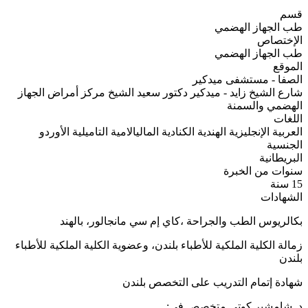
قسم
طب الجهاز الهضمي
الإختصاص
طب الجهاز الهضمي
الموقع
الصفا - مستشفى ميدكير
شارع الشيخ زايد - ميدكير دكتور سعيد الشيخ مركز أمراض الجهاز
الهضمي والسمنة
اللغات
العربية
الإنجليزية
الهندية
الكنادية
الماليالامية
التاميلية
الأوردو
الجنسية
البريطانية
سنوات من الخبرة
15 سنة
الشهادات
بكالريوس الطب والجراحة ،كاي إم سي مانجالور، بالهند
زمالة الكلية الملكية للأطباء بلندن، وعضوية الكلية الملكية للأطباء
بلندن
شهادة إتمام التدريب على التخصص بلندن
د. شامشير كوتي متخصص في: