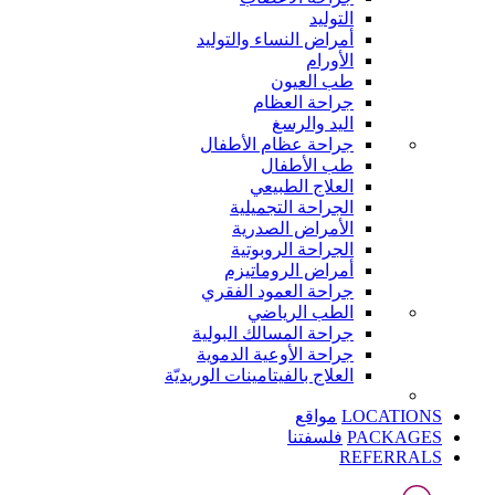
التوليد
أمراض النساء والتوليد
الأورام
طب العيون
جراحة العظام
اليد والرسغ
جراحة عظام الأطفال
طب الأطفال
العلاج الطبيعي
الجراحة التجميلية
الأمراض الصدرية
الجراحة الروبوتية
أمراض الروماتيزم
جراحة العمود الفقري
الطب الرياضي
جراحة المسالك البولية
جراحة الأوعية الدموية
العلاج بالفيتامينات الوريديّة
LOCATIONS
مواقع
PACKAGES
فلسفتنا
REFERRALS