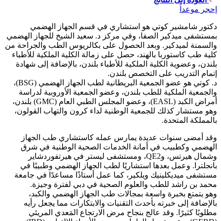
إحجر موعداً
دكتور شامشير كوتي هو استشاري في قسم الجهاز الهضمي
بمستشفى ميدكير الصفا، وفي مركز د. سعيد الشيخ للجهاز الهضمي
والسمنة لميدكير. وبعد الحصول على بكالريوس الطب والجراحة من
كلية طب كاستوربا بالهند، حصل على زمالة الكلية الملكية للأطباء
بلندن، وعضوية الكلية الملكية للأطباء بلندن، بالإضافة إلى شهادة
إتمام التدريب على التخصص بلندن.
د. كوتي هو عضو الجمعية البريطانية لطب الجهاز الهضمي (BSG)،
والجمعية الملكية للطب بلندن، وعضو الجمعية الأوروبية لدراسة
أمراض الكبد (EASL)، وعضو المجلس الطبي العام (GMC) بلندن،
وهو مستشار كذلك للجمعية الوطنية لداء كرون والتهاب القولون،
بالمملكة المتحدة.
وقد أمضى سنوات عديدة يمارس عمله كاستشاري طب الجهاز
الهضمي وكطبيب في أمانة الخدمات الصحية الوطنية في شرق
وشمال هيرتس، وQE2، ومستشفى ليستر في هيرتفوردشاير
بانجلترا. وعمل بعدها استشاريًا لطب الجهاز الهضمي وطبيبًا في
مستشفى ميديكلينيك ويلكير، كما عمل أستاذًا مساعدًا في جامعة
محمد بن راشد للطب والعلوم الصحية في دبي لفترة وجيزة.
وهو يتمتع بخبرة واسعة بمجالات طب الجهاز الهضمي والكبد،
بالإضافة إلى خبرته بأحدث التقنيات والابتكارات مما يجعل رأيه
مطلوبًا كثيرًا. وقد عالج بنجاح مرض الارتجاع المَعدي المريئي