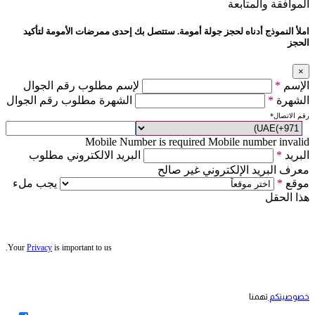
الموافقة والمتابعة
املأ النموذج أدناه لحجز جولة أمومة. ستتصل بك إحدى ممرضات الأمومة لتأكيد
الحجز
×
الإسم
*
لإسم مطلوب رقم الجوال
الشهرة
*
الشهرة مطلوب رقم الجوال
رقم الاتصال
*
Mobile Number is required
Mobile number invalid
البريد
*
البريد الالكتروني مطلوب
معرف البريد الإلكتروني غير صالح
موقع
*
يجب ملء
هذا الحقل
Your
Privacy
is important to us.
خصوصيتكم
تهمنا