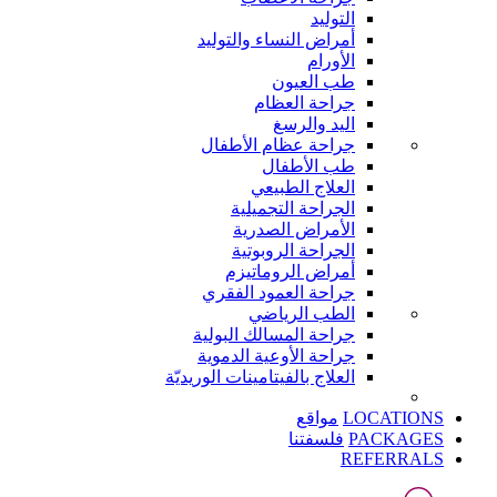
التوليد
أمراض النساء والتوليد
الأورام
طب العيون
جراحة العظام
اليد والرسغ
جراحة عظام الأطفال
طب الأطفال
العلاج الطبيعي
الجراحة التجميلية
الأمراض الصدرية
الجراحة الروبوتية
أمراض الروماتيزم
جراحة العمود الفقري
الطب الرياضي
جراحة المسالك البولية
جراحة الأوعية الدموية
العلاج بالفيتامينات الوريديّة
LOCATIONS
مواقع
PACKAGES
فلسفتنا
REFERRALS