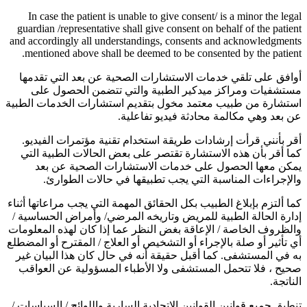
In case the patient is unable to give consent/ is a minor the legal
guardian /representative shall give consent on behalf of the patient
and accordingly all understandings, consents and acknowledgments
mentioned above shall be deemed to be consented by the patient.
أوافق على تلقي خدمات الاستشارات الصحية عن بعد التي تقدمها
مستشفيات ومراكز ميدكير الطبية والتي تتضمن الحصول على
استشارة من طبيب معتمد مخول بتقديم استشارات الخدمات الطبية
عن بعد وهي مكالمة محادثة فيديو تفاعلية.
أقر بأنني قرأت إرشادات طريقة استخدام تقنية مؤتمرات الفيديو.
كما أقر بأن هذه الاستشارة تقتصر على بعض الحالات الطبية التي
يمكن معها الحصول على خدمات الاستشارات الصحية عن بعد
والإجراءات المناسبة التي يجب تطبيقها في حالات الطوارئ.
كما ألتزم بإبلاغ الطبيب بكل الحقائق المهمة التي يجب مراعاتها أثناء
إدارة الحالة الطبية للمريض وتاريخه المرضي/ وأمراض الحساسية /
والظروف الخاصة / الإعاقة بغض النظر عما إذا كان لهذه المعلومات
أي تأثير أو صلة بالإجراء أو التشخيص أو العلاج / المقترح أو المضطلع
به في المستشفى. كما أقبل حقيقة أنه في حال كان هذا البيان غير
صحيح ، فلا تتحمل المستشفى ولا الأطباء المسؤولية عن العواقب
الناتجة.
تنطبق جميع قوانين القوانين الاتحادية السارية واللوائح / السياسات /