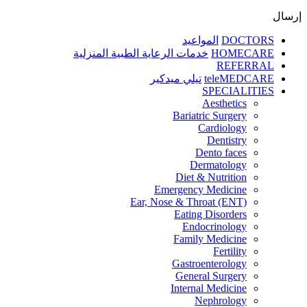
إرسال
DOCTORS
المواعيد
HOMECARE
خدمات الرعاية الطبية المنزلية
REFERRAL
teleMEDCARE
تيلي ميدكير
SPECIALITIES
Aesthetics
Bariatric Surgery
Cardiology
Dentistry
Dento faces
Dermatology
Diet & Nutrition
Emergency Medicine
Ear, Nose & Throat (ENT)
Eating Disorders
Endocrinology
Family Medicine
Fertility
Gastroenterology
General Surgery
Internal Medicine
Nephrology