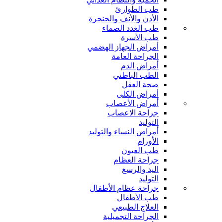
طب الطوارئ
الأذن والأنف والحنجرة
طب الغدد الصماء
طب الأسرة
أمراض الجهاز الهضمي
الجراحة العامة
أمراض الدم
الطب الباطني
صحة العقل
أمراض الكلى
أمراض الأعصاب
جراحة الاعصاب
التوليد
أمراض النساء والتوليد
الأورام
طب العيون
جراحة العظام
اليد والرسغ
التوليد
جراحة عظام الأطفال
طب الأطفال
العلاج الطبيعي
الجراحة التجميلية