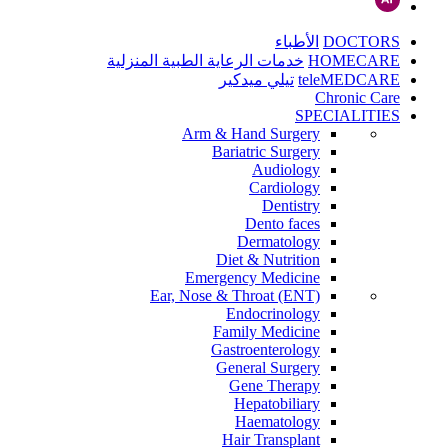
DOCTORS
الأطباء
HOMECARE
خدمات الرعاية الطبية المنزلية
teleMEDCARE
تيلي ميدكير
Chronic Care
SPECIALITIES
Arm & Hand Surgery
Bariatric Surgery
Audiology
Cardiology
Dentistry
Dento faces
Dermatology
Diet & Nutrition
Emergency Medicine
Ear, Nose & Throat (ENT)
Endocrinology
Family Medicine
Gastroenterology
General Surgery
Gene Therapy
Hepatobiliary
Haematology
Hair Transplant