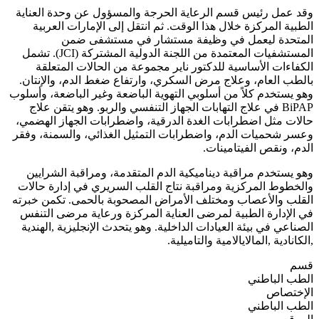
وقد عمل رئيس قسم الرعاية الحرجة والمسؤول عن وحدة العناية
الطبية المركزة خلال هذا الوقت. ثم انتقل إلى الإمارات العربية
المتحدة ليعمل في وظيفة مستشار في مستشفى ضمن
المستشفيات المعتمدة من اللجنة الدولية المشتركة (JCI). تشمل
الكفاءات الأساسية للدكتور ناير مجموعة من الحالات المتعلقة
بالطب العام، وعلاج مرض السكري، وارتفاع ضغط الدم، والإنتان.
وهو يستخدم كلاً من أسلوبي التهوية الباضعة وغير الباضعة، وأسلوب
BiPAP في علاج التهابات الجهاز التنفسي والربو. وهو يتقن علاج
حالات مثل اضطرابات الغدة الدرقية، واضطرابات الجهاز الهضمي،
وعسر شحميات الدم، واضطرابات التمثيل الغذائي، والسمنة، وفقر
الدم، ونقص الفيتامينات.
وهو يستخدم مراقبة ديناميكية الدم المتقدمة، ومراقبة الشرايين
والخطوط المركزية ومراقبة نتاج القلب السريري في إدارة حالات
القلب والأعصاب ومختلف الأمراض المصحوبة بالحمى. تكمن خبرته
في الإدارة الطبية لمرضى العناية المركزة ورعاية مرضى التنفس
الصناعي في بيئة العيادات الداخلية. وهو يتحدث الإنجليزية ,الهندية
,الكانادية ,المالايالامية والتاميلية.
قسم
الطب الباطني
الإختصاص
الطب الباطني