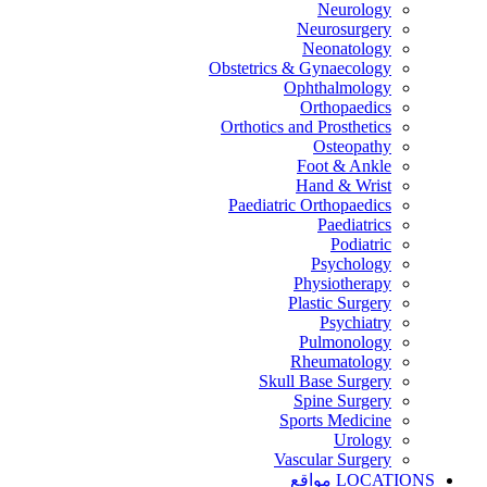
Neurology
Neurosurgery
Neonatology
Obstetrics & Gynaecology
Ophthalmology
Orthopaedics
Orthotics and Prosthetics
Osteopathy
Foot & Ankle
Hand & Wrist
Paediatric Orthopaedics
Paediatrics
Podiatric
Psychology
Physiotherapy
Plastic Surgery
Psychiatry
Pulmonology
Rheumatology
Skull Base Surgery
Spine Surgery
Sports Medicine
Urology
Vascular Surgery
LOCATIONS
مواقع