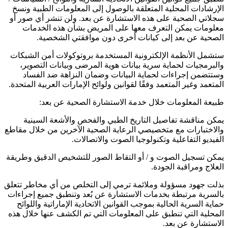
الإرشادات المحلية المتعلقة بالوصول إلى المعلومات الطبية ونسخ
سجلاتي الصحية على هذه الاستشارة عن بعد. ولن تنشر أي صور أو
معلومات يمكن التعرف معها على المريض بشأن هذه الخدمات
الصحية عن بعد إلى كيانات أخرى دون موافقتي الشخصية.
ستشمل الأنظمة الإلكترونية المستخدمة بروتوكولات أمن الشبكات
والبرمجيات لحماية سرية بيانات هوية المرضى وبيانات التصوير،
وستتضمن إجراءات لحماية البيانات وضمان النزاهة ضد الفساد
المتعمد وغير المتعمد وفقًا لقوانين ولوائح الإمارات العربية المتحدة.
طبيعة المعلومات خلال خدمة الاستشارة الصحية عن بعد:
يمكن مناقشة تفاصيل التاريخ الطبي والفحص والأشعة السينية
والاختبارات مع متخصيصي الرعاية الصحية الآخرين من خلال مقاطع
الفيديو التفاعلية وتكنولوجيا الصوت والاتصالات.
يمكن تسجيل الصوت و / أو التقاط الصور للتشخيص الدقيق وطريقة
العلاج ومراقبة الجودة.
بذلت جهود مسؤولة وملائمة ترمي إلى التخلص من أي مخاطر تتعلق
بالسرية مرتبطة بخدمات الاستشارة عن بُعد وتنطبق جميع إجراءات
حماية السرية الحالية بموجب القوانين الاتحادية الإماراتية واللوائح
المحلية التي تنطبق على المعلومات التي تم الكشف عنها خلال هذه
الاستشارة عن بعد.