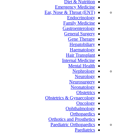
Diet & Nutrition
Emergency Medicine
Ear, Nose & Throat (ENT)
Endocrinology
Family Medicine
Gastroenterology
General Surgery
Gene Therapy
Hepatobiliary
Haematology
Hair Transplant
Internal Medicine
Mental Health
Nephrology
Neurology
Neurosurgery
Neonatology
Obstetrics
Obstetrics & Gynaecology
Oncology
Ophthalmology
Orthopaedics
Orthotics and Prosthetics
Paediatric Orthopaedics
Paediatrics