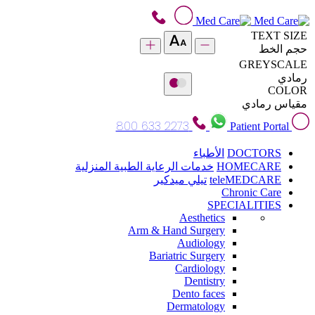
TEXT SIZE
حجم الخط
GREYSCALE
رمادي
COLOR
مقياس رمادي
800 633 2273
Patient Portal
DOCTORS
الأطباء
HOMECARE
خدمات الرعاية الطبية المنزلية
teleMEDCARE
تيلي ميدكير
Chronic Care
SPECIALITIES
Aesthetics
Arm & Hand Surgery
Audiology
Bariatric Surgery
Cardiology
Dentistry
Dento faces
Dermatology