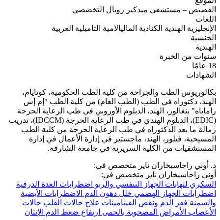
الموقع
القصيص – مستشفى ميدكير رويال التخصصي
اللغات
الإنجليزية
الهندية
الكنادية
الماليالامية
التاميلية
العربية
الجنسية
الهندية
سنوات من الخبرة
18 عامًا
الشهادات
بكالوريوس الطب والجراحة من كلية الطب الحكومية، كوتايام،
الهند، دكتوراه في الطب (الطب العام) من كلية الطب "إم إس
راماياه" بنغالور، الهند، الدبلوم الأوروبي في طب الرعاية الحرجة
(EDIC)، الدبلوم الهندي في طب الرعاية الحرجة (IDCCM)، تدريب
زمالة ما بعد الدكتوراه في طب الرعاية الحرجة من كلية الطب
المسيحية، فيلور، الهند، ماجستير في إدارة الأعمال في إدارة
المستشفيات من الكلية السريرية في جامعة الشارقة.
د. أوني راجاسيخاران ناير متخصص في:
أوني راجاسيخاران ناير متخصص في:
السكري
لتهابات الجهاز التنفسي والربو
اضطرابات الغدة الدرقية
اضطرابات الجهاز الهضمي
خلل دهون الدم
الاضطرابات الأيضية
والسمنة
فقر الدم ونقص الفيتامينات
علاج حالات القلب
حالات
الأعصاب
الأمراض المصحوبة بالحمى
ارتفاع ضغط الدم
الإنتان