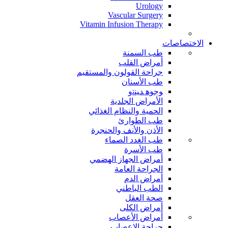
Urology
Vascular Surgery
Vitamin Infusion Therapy
الاختصاصات
طب السمنة
أمراض القلب
جراحة القولون والمستقيم
طب الأسنان
ﻮﺟﻮﻫ ﺪﻴﻨﺗﻭ
الأمراض الجلدية
الحمية والنظام الغذائي
طب الطوارئ
الأذن والأنف والحنجرة
طب الغدد الصماء
طب الأسرة
أمراض الجهاز الهضمي
الجراحة العامة
أمراض الدم
الطب الباطني
صحة العقل
أمراض الكلى
أمراض الأعصاب
جراحة الاعصاب