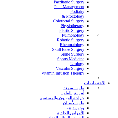
Paediatric Surgery
Pain Management
Podiatry
Proctology &
Colorectal Surgery
Physiotherapy
Plastic Surgery
Pulmonology
Robotic Surgery
Rheumatology
Skull Base Surgery
Spine Surgery
Sports Medicine
Urology
Vascular Surgery
Vitamin Infusion Therapy
الاختصاصات
طب السمنة
أمراض القلب
جراحة القولون والمستقيم
طب الأسنان
وجوه دينتو
الأمراض الجلدية
الحمية والنظام الغذائي