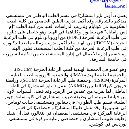
إحجر موعداً
يعمل د. أوني ناير استشاريًا في قسم الطب الباطني في مستشفى
ميدكير بالشارقة. وقد أكمل تدريبه الطبي الجامعي من كلية الطب
الحكومية في كوتايام وتدريب الدراسات العليا من كلية الطب "إم
إس راماياه" في بنغالور، وكلتاهما في الهند. وهو حاصل على دبلوم
في طب الرعاية الحرجة (EDIC) من أوروبا ودبلوم في طب الرعاية
الحرجة (IDCCM) من الهند. وقد أكمل تدريب زمالة ما بعد الدكتوراه
في طب الرعاية الحرجة من كلية الطب المسيحية، فيلور، الهند
وماجستير إدارة الأعمال في إدارة المستشفيات من الكلية السريرية
في جامعة الشارقة.
وهو عضو في الجمعية الهندية لطب الرعاية الحرجة (ISCCM)،
والجمعية الطبية الهندية (IMA)، والجمعية الأوروبية لطب العناية
المركزة (ESICM)، وجمعية طب الرعاية الحرجة (SCCM)، ورابطة
خريجي كيرالا الطبيين (AKMG). عمل د. ناير استشاريًا في الطب
الباطني لما يقرب من عقدين من الزمن. وقد قضى السنوات الأولى
من حياته المهنية، في وظيفة طبيب استشاري في كلية سانت جونز
الطبية، قسم طب الطوارئ في بنغالور ومستشفى سانت توماس،
في تشيثيبوزا. وقد عمل طبيبًا استشاريًا واختصاصيًا في قسم
الرعاية المركزة في مستشفى المعمدان في بنغالور، قبل أن يتقلد
وظيفة طبيب استشاري واختصاصي رعاية مركزة في مستشفى
لورديس في كوشين.