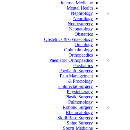
Internal Medicine
Mental Health
Nephrology
Neurology
Neurosurgery
Neonatology
Obstetrics
Obstetrics & Gynaecology
Oncology
Ophthalmology
Orthopaedics
Paediatric Orthopaedics
Paediatrics
Paediatric Surgery
Pain Management
Proctology &
Colorectal Surgery
Physiotherapy
Plastic Surgery
Pulmonology
Robotic Surgery
Rheumatology
Skull Base Surgery
Spine Surgery
Sports Medicine