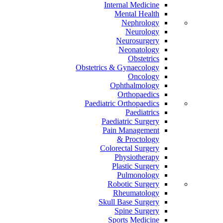
Internal Medicine
Mental Health
Nephrology
Neurology
Neurosurgery
Neonatology
Obstetrics
Obstetrics & Gynaecology
Oncology
Ophthalmology
Orthopaedics
Paediatric Orthopaedics
Paediatrics
Paediatric Surgery
Pain Management
Proctology &
Colorectal Surgery
Physiotherapy
Plastic Surgery
Pulmonology
Robotic Surgery
Rheumatology
Skull Base Surgery
Spine Surgery
Sports Medicine