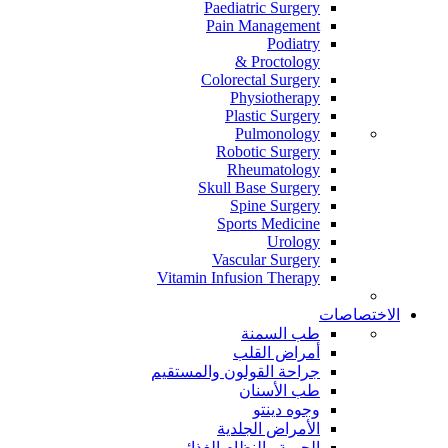
Paediatric Surgery
Pain Management
Podiatry
Proctology &
Colorectal Surgery
Physiotherapy
Plastic Surgery
Pulmonology
Robotic Surgery
Rheumatology
Skull Base Surgery
Spine Surgery
Sports Medicine
Urology
Vascular Surgery
Vitamin Infusion Therapy
الاختصاصات
طب السمنة
أمراض القلب
جراحة القولون والمستقيم
طب الأسنان
وجوه دينتو
الأمراض الجلدية
الحمية والنظام الغذائي