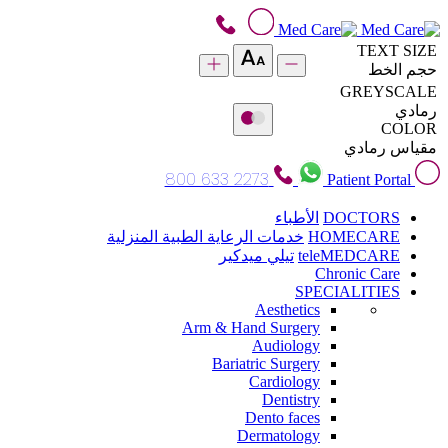
TEXT SIZE
حجم الخط
GREYSCALE
رمادي
COLOR
مقياس رمادي
800 633 2273
Patient Portal
DOCTORS
الأطباء
HOMECARE
خدمات الرعاية الطبية المنزلية
teleMEDCARE
تيلي ميدكير
Chronic Care
SPECIALITIES
Aesthetics
Arm & Hand Surgery
Audiology
Bariatric Surgery
Cardiology
Dentistry
Dento faces
Dermatology