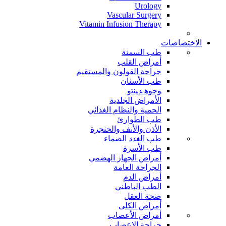
Urology
Vascular Surgery
Vitamin Infusion Therapy
الاختصاصات
طب السمنة
أمراض القلب
جراحة القولون والمستقيم
طب الأسنان
ﻮﺟﻮﻫ ﺪﻴﻨﺗﻭ
الأمراض الجلدية
الحمية والنظام الغذائي
طب الطوارئ
الأذن والأنف والحنجرة
طب الغدد الصماء
طب الأسرة
أمراض الجهاز الهضمي
الجراحة العامة
أمراض الدم
الطب الباطني
صحة العقل
أمراض الكلى
أمراض الأعصاب
جراحة الاعصاب