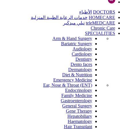
DOCTORS
الأطباء
HOMECARE
خدمات الرعاية الطبية المنزلية
teleMEDCARE
تيلي ميدكير
Chronic Care
SPECIALITIES
Arm & Hand Surgery
Bariatric Surgery
Audiology
Cardiology
Dentistry
Dento faces
Dermatology
Diet & Nutrition
Emergency Medicine
Ear, Nose & Throat (ENT)
Endocrinology
Family Medicine
Gastroenterology
General Surgery
Gene Therapy
Hepatobiliary
Haematology
Hair Transplant