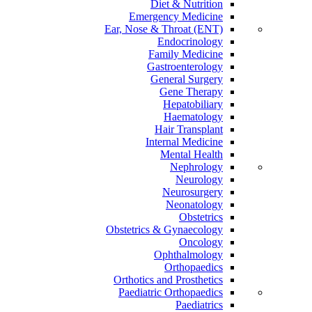
Diet & Nutrition
Emergency Medicine
Ear, Nose & Throat (ENT)
Endocrinology
Family Medicine
Gastroenterology
General Surgery
Gene Therapy
Hepatobiliary
Haematology
Hair Transplant
Internal Medicine
Mental Health
Nephrology
Neurology
Neurosurgery
Neonatology
Obstetrics
Obstetrics & Gynaecology
Oncology
Ophthalmology
Orthopaedics
Orthotics and Prosthetics
Paediatric Orthopaedics
Paediatrics