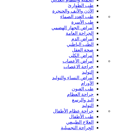
طب الطوارئ
الأذن والأنف والحنجرة
طب الغدد الصماء
طب الأسرة
أمراض الجهاز الهضمي
الجراحة العامة
أمراض الدم
الطب الباطني
صحة العقل
أمراض الكلى
أمراض الأعصاب
جراحة الاعصاب
التوليد
أمراض النساء والتوليد
الأورام
طب العيون
جراحة العظام
اليد والرسغ
التوليد
جراحة عظام الأطفال
طب الأطفال
العلاج الطبيعي
الجراحة التجميلية