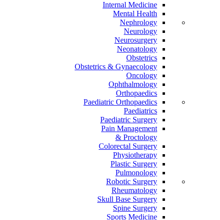
Internal Medicine
Mental Health
Nephrology
Neurology
Neurosurgery
Neonatology
Obstetrics
Obstetrics & Gynaecology
Oncology
Ophthalmology
Orthopaedics
Paediatric Orthopaedics
Paediatrics
Paediatric Surgery
Pain Management
Proctology &
Colorectal Surgery
Physiotherapy
Plastic Surgery
Pulmonology
Robotic Surgery
Rheumatology
Skull Base Surgery
Spine Surgery
Sports Medicine