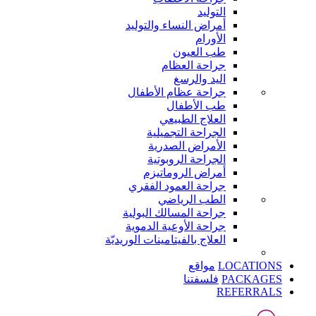
التوليد
أمراض النساء والتوليد
الأورام
طب العيون
جراحة العظام
اليد والرسغ
جراحة عظام الأطفال
طب الأطفال
العلاج الطبيعي
الجراحة التجميلية
الأمراض الصدرية
الجراحة الروبوتية
أمراض الروماتيزم
جراحة العمود الفقري
الطب الرياضي
جراحة المسالك البولية
جراحة الأوعية الدموية
العلاج بالفيتامينات الوريديّة
LOCATIONS
مواقع
PACKAGES
فلسفتنا
REFERRALS