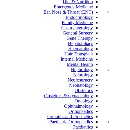
Diet & Nutrition
Emergency Medicine
Ear, Nose & Throat (ENT)
Endocrinology
Family Medicine
Gastroenterology
General Surgery
Gene Therapy
Hepatobiliary
Haematology
Hair Transplant
Internal Medicine
Mental Health
Nephrology
Neurology
Neurosurgery
Neonatology
Obstetrics
Obstetrics & Gynaecology
Oncology
Ophthalmology
Orthopaedics
Orthotics and Prosthetics
Paediatric Orthopaedics
Paediatrics