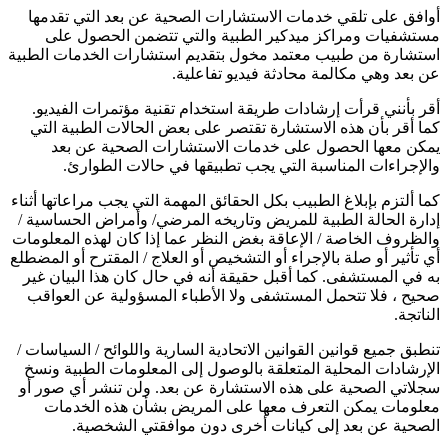
أوافق على تلقي خدمات الاستشارات الصحية عن بعد التي تقدمها
مستشفيات ومراكز ميدكير الطبية والتي تتضمن الحصول على
استشارة من طبيب معتمد مخول بتقديم استشارات الخدمات الطبية
عن بعد وهي مكالمة محادثة فيديو تفاعلية.
أقر بأنني قرأت إرشادات طريقة استخدام تقنية مؤتمرات الفيديو.
كما أقر بأن هذه الاستشارة تقتصر على بعض الحالات الطبية التي
يمكن معها الحصول على خدمات الاستشارات الصحية عن بعد
والإجراءات المناسبة التي يجب تطبيقها في حالات الطوارئ.
كما ألتزم بإبلاغ الطبيب بكل الحقائق المهمة التي يجب مراعاتها أثناء
إدارة الحالة الطبية للمريض وتاريخه المرضي/ وأمراض الحساسية /
والظروف الخاصة / الإعاقة بغض النظر عما إذا كان لهذه المعلومات
أي تأثير أو صلة بالإجراء أو التشخيص أو العلاج / المقترح أو المضطلع
به في المستشفى. كما أقبل حقيقة أنه في حال كان هذا البيان غير
صحيح ، فلا تتحمل المستشفى ولا الأطباء المسؤولية عن العواقب
الناتجة.
تنطبق جميع قوانين القوانين الاتحادية السارية واللوائح / السياسات /
الإرشادات المحلية المتعلقة بالوصول إلى المعلومات الطبية ونسخ
سجلاتي الصحية على هذه الاستشارة عن بعد. ولن تنشر أي صور أو
معلومات يمكن التعرف معها على المريض بشأن هذه الخدمات
الصحية عن بعد إلى كيانات أخرى دون موافقتي الشخصية.