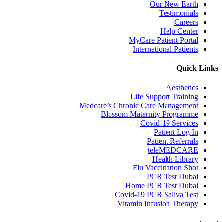
Our New Earth
Testimonials
Careers
Help Center
MyCare Patient Portal
International Patients
Quick Links
Aesthetics
Life Support Training
Medcare’s Chronic Care Management
Blossom Maternity Programme
Covid-19 Services
Patient Log In
Patient Referrals
teleMEDCARE
Health Library
Flu Vaccination Shot
PCR Test Dubai
Home PCR Test Dubai
Covid-19 PCR Saliva Test
Vitamin Infusion Therapy