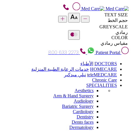
TEXT SIZE
حجم الخط
GREYSCALE
رمادي
COLOR
مقياس رمادي
800 633 2273
Patient Portal
DOCTORS
الأطباء
HOMECARE
خدمات الرعاية الطبية المنزلية
teleMEDCARE
تيلي ميدكير
Chronic Care
SPECIALITIES
Aesthetics
Arm & Hand Surgery
Audiology
Bariatric Surgery
Cardiology
Dentistry
Dento faces
Dermatology