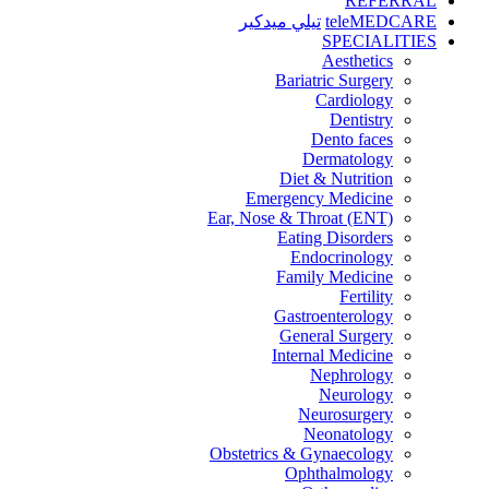
REFERRAL
teleMEDCARE
تيلي ميدكير
SPECIALITIES
Aesthetics
Bariatric Surgery
Cardiology
Dentistry
Dento faces
Dermatology
Diet & Nutrition
Emergency Medicine
Ear, Nose & Throat (ENT)
Eating Disorders
Endocrinology
Family Medicine
Fertility
Gastroenterology
General Surgery
Internal Medicine
Nephrology
Neurology
Neurosurgery
Neonatology
Obstetrics & Gynaecology
Ophthalmology