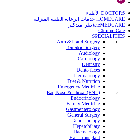
DOCTORS
الأطباء
HOMECARE
خدمات الرعاية الطبية المنزلية
teleMEDCARE
تيلي ميدكير
Chronic Care
SPECIALITIES
Arm & Hand Surgery
Bariatric Surgery
Audiology
Cardiology
Dentistry
Dento faces
Dermatology
Diet & Nutrition
Emergency Medicine
Ear, Nose & Throat (ENT)
Endocrinology
Family Medicine
Gastroenterology
General Surgery
Gene Therapy
Hepatobiliary
Haematology
Hair Transplant