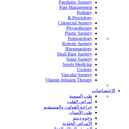
Paediatric Surgery
Pain Management
Podiatry
Proctology &
Colorectal Surgery
Physiotherapy
Plastic Surgery
Pulmonology
Robotic Surgery
Rheumatology
Skull Base Surgery
Spine Surgery
Sports Medicine
Urology
Vascular Surgery
Vitamin Infusion Therapy
الاختصاصات
طب السمنة
أمراض القلب
جراحة القولون والمستقيم
طب الأسنان
وجوه دينتو
الأمراض الجلدية
الحمية والنظام الغذائي