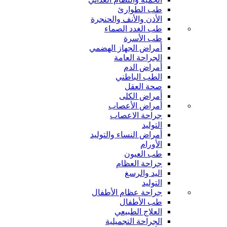
طب الطوارئ
الأذن والأنف والحنجرة
طب الغدد الصماء
طب الأسرة
أمراض الجهاز الهضمي
الجراحة العامة
أمراض الدم
الطب الباطني
صحة العقل
أمراض الكلى
أمراض الأعصاب
جراحة الاعصاب
التوليد
أمراض النساء والتوليد
الأورام
طب العيون
جراحة العظام
اليد والرسغ
التوليد
جراحة عظام الأطفال
طب الأطفال
العلاج الطبيعي
الجراحة التجميلية