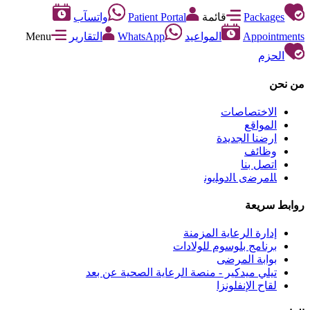
Packages
قائمة
Patient Portal
واتسآب
Appointments
المواعيد
WhatsApp
التقارير
Menu
الحزم
من نحن
الاختصاصات
المواقع
ارضنا الجديدة
وظائف
اتصل بنا
ﺎﻠﻣﺮﺿﻯ ﺎﻟﺩﻮﻠﻳﻮﻧ
روابط سريعة
إدارة الرعاية المزمنة
برنامج بلوسوم للولادات
بوابة المرضى
تيلي ميدكير - منصة الرعاية الصحية عن بعد
لقاح الإنفلونزا