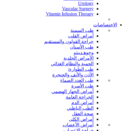
Urology
Vascular Surgery
Vitamin Infusion Therapy
الاختصاصات
طب السمنة
أمراض القلب
جراحة القولون والمستقيم
طب الأسنان
ﻮﺟﻮﻫ ﺪﻴﻨﺗﻭ
الأمراض الجلدية
الحمية والنظام الغذائي
طب الطوارئ
الأذن والأنف والحنجرة
طب الغدد الصماء
طب الأسرة
أمراض الجهاز الهضمي
الجراحة العامة
أمراض الدم
الطب الباطني
صحة العقل
أمراض الكلى
أمراض الأعصاب
جراحة الاعصاب