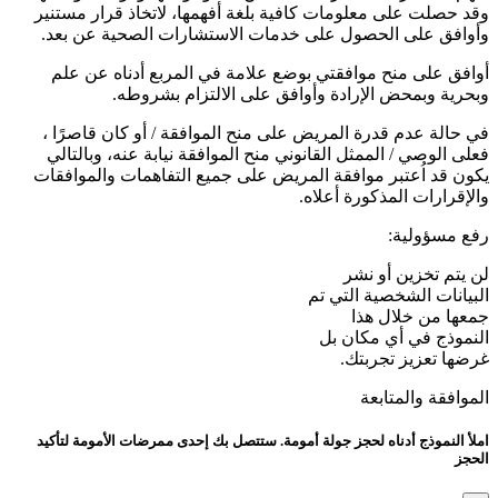
وقد حصلت على معلومات كافية بلغة أفهمها، لاتخاذ قرار مستنير
وأوافق على الحصول على خدمات الاستشارات الصحية عن بعد.
أوافق على منح موافقتي بوضع علامة في المربع أدناه عن علم
وبحرية وبمحض الإرادة وأوافق على الالتزام بشروطه.
في حالة عدم قدرة المريض على منح الموافقة / أو كان قاصرًا ،
فعلى الوصي / الممثل القانوني منح الموافقة نيابة عنه، وبالتالي
يكون قد اُعتبر موافقة المريض على جميع التفاهمات والموافقات
والإقرارات المذكورة أعلاه.
رفع مسؤولية:
لن يتم تخزين أو نشر
البيانات الشخصية التي تم
جمعها من خلال هذا
النموذج في أي مكان بل
غرضها تعزيز تجربتك.
الموافقة والمتابعة
املأ النموذج أدناه لحجز جولة أمومة. ستتصل بك إحدى ممرضات الأمومة لتأكيد
الحجز