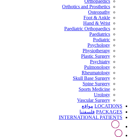
Orthopaedics
Orthotics and Prosthetics
Osteopathy
Foot & Ankle
Hand & Wrist
Paediatric Orthopaedics
Paediatrics
Podiatric
Psychology
Physiotherapy
Plastic Surgery
Psychiatry
Pulmonology
Rheumatology
Skull Base Surgery
Spine Surgery
Sports Medicine
Urology
Vascular Surgery
LOCATIONS
مواقع
PACKAGES
فلسفتنا
INTERNATIONAL PATIENTS