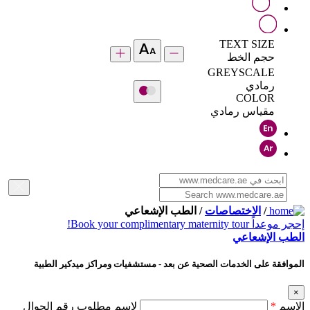
TEXT SIZE
حجم الخط
GREYSCALE
رمادي
COLOR
مقياس رمادي
/
الاختصاصات
/ الطب الإشعاعي
إحجر موعداً
Book your complimentary maternity tour!
الطب الإشعاعي
الموافقة على الخدمات الصحية عن بعد - مستشفيات ومراكز ميدكير الطبية
×
الإسم
*
لإسم مطلوب رقم الجوال