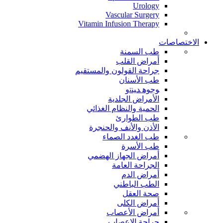
Urology
Vascular Surgery
Vitamin Infusion Therapy
الاختصاصات
طب السمنة
أمراض القلب
جراحة القولون والمستقيم
طب الأسنان
ﻮﺟﻮﻫ ﺪﻴﻨﺗﻭ
الأمراض الجلدية
الحمية والنظام الغذائي
طب الطوارئ
الأذن والأنف والحنجرة
طب الغدد الصماء
طب الأسرة
أمراض الجهاز الهضمي
الجراحة العامة
أمراض الدم
الطب الباطني
صحة العقل
أمراض الكلى
أمراض الأعصاب
جراحة الاعصاب