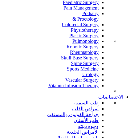
Paediatric Surgery
Pain Management
Podiatry
Proctology &
Colorectal Surgery
Physiotherapy
Plastic Surgery
Pulmonology
Robotic Surgery
Rheumatology
Skull Base Surgery
Spine Surgery
Sports Medicine
Urology
Vascular Surgery
Vitamin Infusion Therapy
الاختصاصات
طب السمنة
أمراض القلب
جراحة القولون والمستقيم
طب الأسنان
وجوه دينتو
الأمراض الجلدية
الحمية والنظام الغذائي