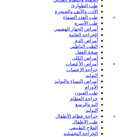
طب الطوارئ
الأذن والأنف والحنجرة
طب الغدد الصماء
طب الأسرة
أمراض الجهاز الهضمي
الجراحة العامة
أمراض الدم
الطب الباطني
صحة العقل
أمراض الكلى
أمراض الأعصاب
جراحة الاعصاب
التوليد
أمراض النساء والتوليد
الأورام
طب العيون
جراحة العظام
اليد والرسغ
التوليد
جراحة عظام الأطفال
طب الأطفال
العلاج الطبيعي
الجراحة التجميلية