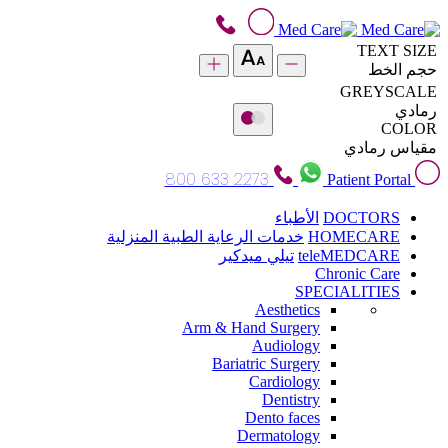
TEXT SIZE
حجم الخط
GREYSCALE
رمادي
COLOR
مقياس رمادي
800 633 2273
Patient Portal
DOCTORS
الأطباء
HOMECARE
خدمات الرعاية الطبية المنزلية
teleMEDCARE
تيلي ميدكير
Chronic Care
SPECIALITIES
Aesthetics
Arm & Hand Surgery
Audiology
Bariatric Surgery
Cardiology
Dentistry
Dento faces
Dermatology