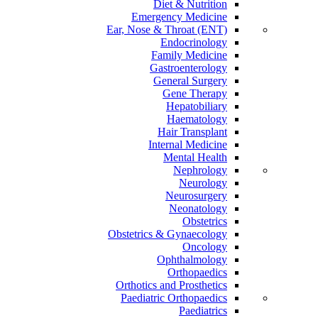
Diet & Nutrition
Emergency Medicine
Ear, Nose & Throat (ENT)
Endocrinology
Family Medicine
Gastroenterology
General Surgery
Gene Therapy
Hepatobiliary
Haematology
Hair Transplant
Internal Medicine
Mental Health
Nephrology
Neurology
Neurosurgery
Neonatology
Obstetrics
Obstetrics & Gynaecology
Oncology
Ophthalmology
Orthopaedics
Orthotics and Prosthetics
Paediatric Orthopaedics
Paediatrics