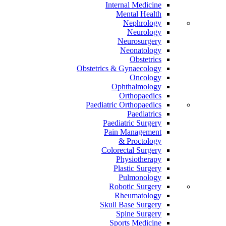
Internal Medicine
Mental Health
Nephrology
Neurology
Neurosurgery
Neonatology
Obstetrics
Obstetrics & Gynaecology
Oncology
Ophthalmology
Orthopaedics
Paediatric Orthopaedics
Paediatrics
Paediatric Surgery
Pain Management
Proctology &
Colorectal Surgery
Physiotherapy
Plastic Surgery
Pulmonology
Robotic Surgery
Rheumatology
Skull Base Surgery
Spine Surgery
Sports Medicine