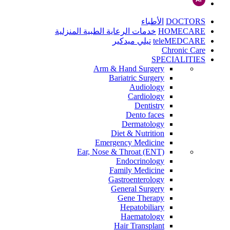
DOCTORS
الأطباء
HOMECARE
خدمات الرعاية الطبية المنزلية
teleMEDCARE
تيلي ميدكير
Chronic Care
SPECIALITIES
Arm & Hand Surgery
Bariatric Surgery
Audiology
Cardiology
Dentistry
Dento faces
Dermatology
Diet & Nutrition
Emergency Medicine
Ear, Nose & Throat (ENT)
Endocrinology
Family Medicine
Gastroenterology
General Surgery
Gene Therapy
Hepatobiliary
Haematology
Hair Transplant