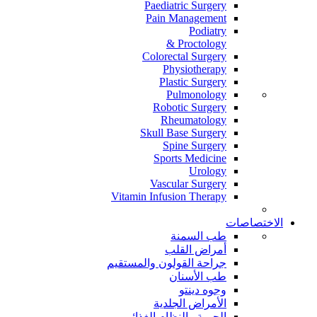
Paediatric Surgery
Pain Management
Podiatry
Proctology &
Colorectal Surgery
Physiotherapy
Plastic Surgery
Pulmonology
Robotic Surgery
Rheumatology
Skull Base Surgery
Spine Surgery
Sports Medicine
Urology
Vascular Surgery
Vitamin Infusion Therapy
الاختصاصات
طب السمنة
أمراض القلب
جراحة القولون والمستقيم
طب الأسنان
وجوه دينتو
الأمراض الجلدية
الحمية والنظام الغذائي