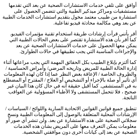
أوافق على تلقي خدمات الاستشارات الصحية عن بعد التي تقدمها
مستشفيات ومراكز ميدكير الطبية والتي تتضمن الحصول على
استشارة من طبيب معتمد مخول بتقديم استشارات الخدمات الطبية
عن بعد وهي مكالمة محادثة فيديو تفاعلية.
أقر بأنني قرأت إرشادات طريقة استخدام تقنية مؤتمرات الفيديو.
كما أقر بأن هذه الاستشارة تقتصر على بعض الحالات الطبية التي
يمكن معها الحصول على خدمات الاستشارات الصحية عن بعد
والإجراءات المناسبة التي يجب تطبيقها في حالات الطوارئ.
كما ألتزم بإبلاغ الطبيب بكل الحقائق المهمة التي يجب مراعاتها أثناء
إدارة الحالة الطبية للمريض وتاريخه المرضي/ وأمراض الحساسية /
والظروف الخاصة / الإعاقة بغض النظر عما إذا كان لهذه المعلومات
أي تأثير أو صلة بالإجراء أو التشخيص أو العلاج / المقترح أو المضطلع
به في المستشفى. كما أقبل حقيقة أنه في حال كان هذا البيان غير
صحيح ، فلا تتحمل المستشفى ولا الأطباء المسؤولية عن العواقب
الناتجة.
تنطبق جميع قوانين القوانين الاتحادية السارية واللوائح / السياسات /
الإرشادات المحلية المتعلقة بالوصول إلى المعلومات الطبية ونسخ
سجلاتي الصحية على هذه الاستشارة عن بعد. ولن تنشر أي صور أو
معلومات يمكن التعرف معها على المريض بشأن هذه الخدمات
الصحية عن بعد إلى كيانات أخرى دون موافقتي الشخصية.