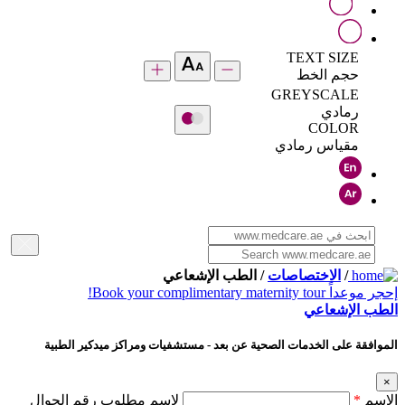
TEXT SIZE
حجم الخط
GREYSCALE
رمادي
COLOR
مقياس رمادي
/
الاختصاصات
/ الطب الإشعاعي
إحجر موعداً
Book your complimentary maternity tour!
الطب الإشعاعي
الموافقة على الخدمات الصحية عن بعد - مستشفيات ومراكز ميدكير الطبية
×
الإسم
*
لإسم مطلوب رقم الجوال