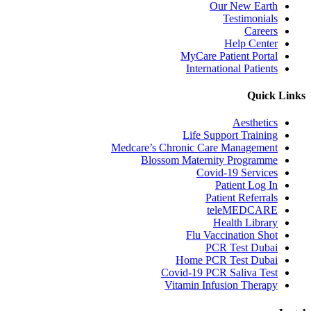
Our New Earth
Testimonials
Careers
Help Center
MyCare Patient Portal
International Patients
Quick Links
Aesthetics
Life Support Training
Medcare’s Chronic Care Management
Blossom Maternity Programme
Covid-19 Services
Patient Log In
Patient Referrals
teleMEDCARE
Health Library
Flu Vaccination Shot
PCR Test Dubai
Home PCR Test Dubai
Covid-19 PCR Saliva Test
Vitamin Infusion Therapy