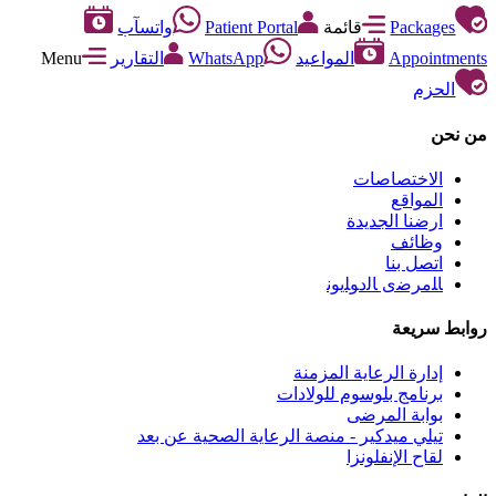
Packages
قائمة
Patient Portal
واتسآب
Appointments
المواعيد
WhatsApp
التقارير
Menu
الحزم
من نحن
الاختصاصات
المواقع
ارضنا الجديدة
وظائف
اتصل بنا
ﺎﻠﻣﺮﺿﻯ ﺎﻟﺩﻮﻠﻳﻮﻧ
روابط سريعة
إدارة الرعاية المزمنة
برنامج بلوسوم للولادات
بوابة المرضى
تيلي ميدكير - منصة الرعاية الصحية عن بعد
لقاح الإنفلونزا