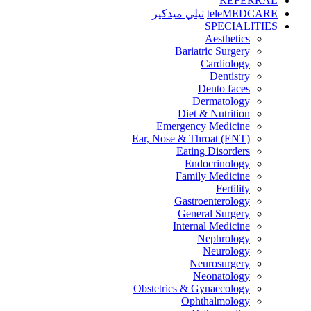
REFERRAL
teleMEDCARE
تيلي ميدكير
SPECIALITIES
Aesthetics
Bariatric Surgery
Cardiology
Dentistry
Dento faces
Dermatology
Diet & Nutrition
Emergency Medicine
Ear, Nose & Throat (ENT)
Eating Disorders
Endocrinology
Family Medicine
Fertility
Gastroenterology
General Surgery
Internal Medicine
Nephrology
Neurology
Neurosurgery
Neonatology
Obstetrics & Gynaecology
Ophthalmology