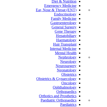
Diet & Nutrition
Emergency Medicine
Ear, Nose & Throat (ENT)
Endocrinology
Family Medicine
Gastroenterology
General Surgery
Gene Therapy
Hepatobiliary
Haematology
Hair Transplant
Internal Medicine
Mental Health
Nephrology
Neurology
Neurosurgery
Neonatology
Obstetrics
Obstetrics & Gynaecology
Oncology
Ophthalmology
Orthopaedics
Orthotics and Prosthetics
Paediatric Orthopaedics
Paediatrics