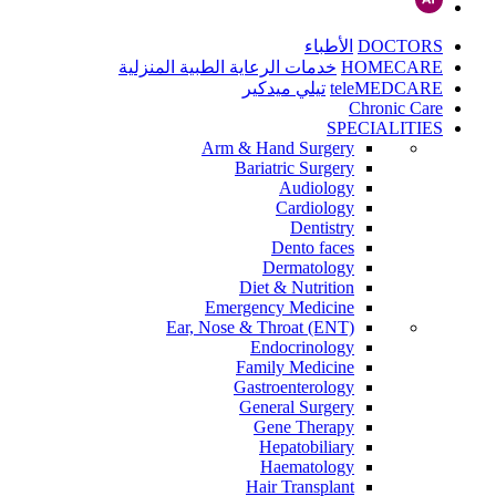
DOCTORS
الأطباء
HOMECARE
خدمات الرعاية الطبية المنزلية
teleMEDCARE
تيلي ميدكير
Chronic Care
SPECIALITIES
Arm & Hand Surgery
Bariatric Surgery
Audiology
Cardiology
Dentistry
Dento faces
Dermatology
Diet & Nutrition
Emergency Medicine
Ear, Nose & Throat (ENT)
Endocrinology
Family Medicine
Gastroenterology
General Surgery
Gene Therapy
Hepatobiliary
Haematology
Hair Transplant