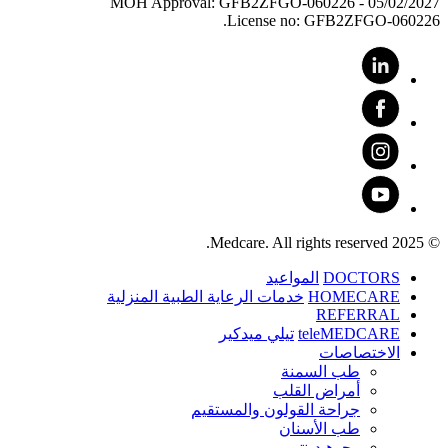
MOH Approval: GFB2ZFGO-060226 - 05/02/2027
License no: GFB2ZFGO-060226.
© 2025 Medcare. All rights reserved.
DOCTORS
المواعيد
HOMECARE
خدمات الرعاية الطبية المنزلية
REFERRAL
teleMEDCARE
تيلي ميدكير
الاختصاصات
طب السمنة
أمراض القلب
جراحة القولون والمستقيم
طب الأسنان
ﻮﺟﻮﻫ ﺪﻴﻨﺗﻭ