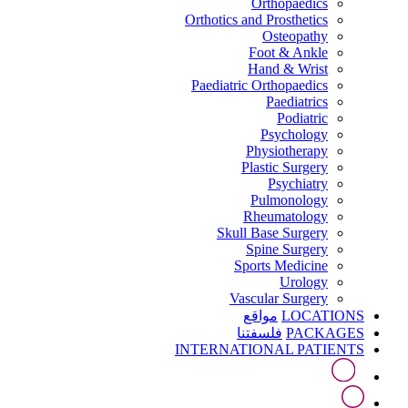
Orthopaedics
Orthotics and Prosthetics
Osteopathy
Foot & Ankle
Hand & Wrist
Paediatric Orthopaedics
Paediatrics
Podiatric
Psychology
Physiotherapy
Plastic Surgery
Psychiatry
Pulmonology
Rheumatology
Skull Base Surgery
Spine Surgery
Sports Medicine
Urology
Vascular Surgery
LOCATIONS
مواقع
PACKAGES
فلسفتنا
INTERNATIONAL PATIENTS