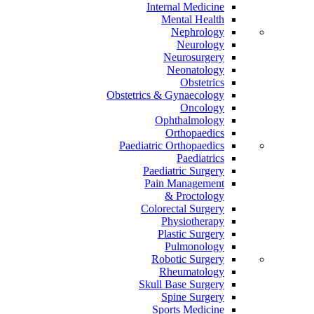
Internal Medicine
Mental Health
Nephrology
Neurology
Neurosurgery
Neonatology
Obstetrics
Obstetrics & Gynaecology
Oncology
Ophthalmology
Orthopaedics
Paediatric Orthopaedics
Paediatrics
Paediatric Surgery
Pain Management
Proctology &
Colorectal Surgery
Physiotherapy
Plastic Surgery
Pulmonology
Robotic Surgery
Rheumatology
Skull Base Surgery
Spine Surgery
Sports Medicine