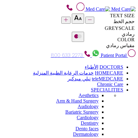
TEXT SIZE
حجم الخط
GREYSCALE
رمادي
COLOR
مقياس رمادي
800 633 2273
Patient Portal
DOCTORS
الأطباء
HOMECARE
خدمات الرعاية الطبية المنزلية
teleMEDCARE
تيلي ميدكير
Chronic Care
SPECIALITIES
Aesthetics
Arm & Hand Surgery
Audiology
Bariatric Surgery
Cardiology
Dentistry
Dento faces
Dermatology