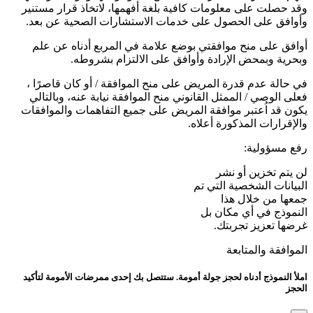
وقد حصلت على معلومات كافية بلغة أفهمها، لاتخاذ قرار مستنير
وأوافق على الحصول على خدمات الاستشارات الصحية عن بعد.
أوافق على منح موافقتي بوضع علامة في المربع أدناه عن علم
وبحرية وبمحض الإرادة وأوافق على الالتزام بشروطه.
في حالة عدم قدرة المريض على منح الموافقة / أو كان قاصرًا ،
فعلى الوصي / الممثل القانوني منح الموافقة نيابة عنه، وبالتالي
يكون قد اُعتبر موافقة المريض على جميع التفاهمات والموافقات
والإقرارات المذكورة أعلاه.
رفع مسؤولية:
لن يتم تخزين أو نشر
البيانات الشخصية التي تم
جمعها من خلال هذا
النموذج في أي مكان بل
غرضها تعزيز تجربتك.
الموافقة والمتابعة
املأ النموذج أدناه لحجز جولة أمومة. ستتصل بك إحدى ممرضات الأمومة لتأكيد
الحجز