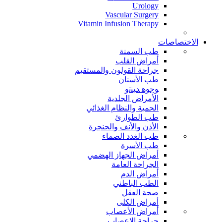
Urology
Vascular Surgery
Vitamin Infusion Therapy
الاختصاصات
طب السمنة
أمراض القلب
جراحة القولون والمستقيم
طب الأسنان
ﻮﺟﻮﻫ ﺪﻴﻨﺗﻭ
الأمراض الجلدية
الحمية والنظام الغذائي
طب الطوارئ
الأذن والأنف والحنجرة
طب الغدد الصماء
طب الأسرة
أمراض الجهاز الهضمي
الجراحة العامة
أمراض الدم
الطب الباطني
صحة العقل
أمراض الكلى
أمراض الأعصاب
جراحة الاعصاب