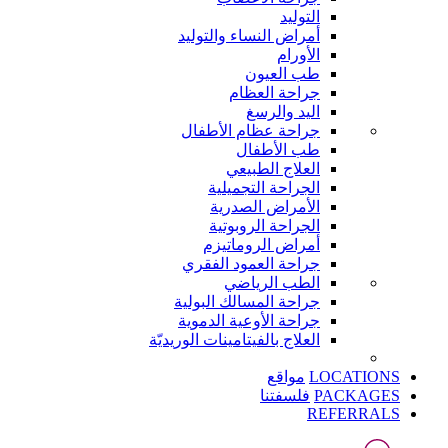
التوليد
أمراض النساء والتوليد
الأورام
طب العيون
جراحة العظام
اليد والرسغ
جراحة عظام الأطفال
طب الأطفال
العلاج الطبيعي
الجراحة التجميلية
الأمراض الصدرية
الجراحة الروبوتية
أمراض الروماتيزم
جراحة العمود الفقري
الطب الرياضي
جراحة المسالك البولية
جراحة الأوعية الدموية
العلاج بالفيتامينات الوريديّة
LOCATIONS
مواقع
PACKAGES
فلسفتنا
REFERRALS