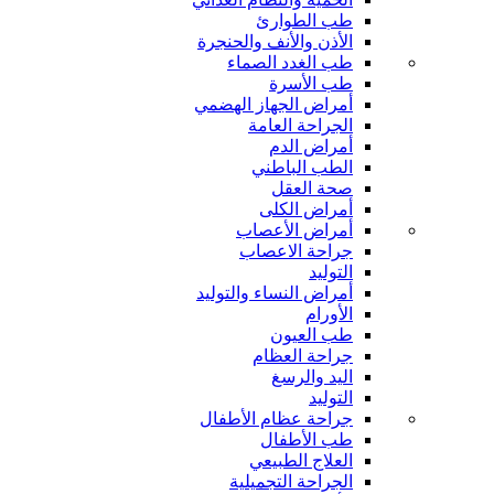
طب الطوارئ
الأذن والأنف والحنجرة
طب الغدد الصماء
طب الأسرة
أمراض الجهاز الهضمي
الجراحة العامة
أمراض الدم
الطب الباطني
صحة العقل
أمراض الكلى
أمراض الأعصاب
جراحة الاعصاب
التوليد
أمراض النساء والتوليد
الأورام
طب العيون
جراحة العظام
اليد والرسغ
التوليد
جراحة عظام الأطفال
طب الأطفال
العلاج الطبيعي
الجراحة التجميلية