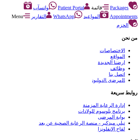
Packages
قائمة
Patient Portal
واتسآب
Appointments
المواعيد
WhatsApp
التقارير
Menu
الحزم
من نحن
الاختصاصات
المواقع
ارضنا الجديدة
وظائف
اتصل بنا
ﺎﻠﻣﺮﺿﻯ ﺎﻟﺩﻮﻠﻳﻮﻧ
روابط سريعة
إدارة الرعاية المزمنة
برنامج بلوسوم للولادات
بوابة المرضى
تيلي ميدكير - منصة الرعاية الصحية عن بعد
لقاح الإنفلونزا