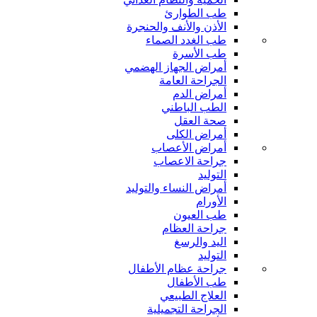
طب الطوارئ
الأذن والأنف والحنجرة
طب الغدد الصماء
طب الأسرة
أمراض الجهاز الهضمي
الجراحة العامة
أمراض الدم
الطب الباطني
صحة العقل
أمراض الكلى
أمراض الأعصاب
جراحة الاعصاب
التوليد
أمراض النساء والتوليد
الأورام
طب العيون
جراحة العظام
اليد والرسغ
التوليد
جراحة عظام الأطفال
طب الأطفال
العلاج الطبيعي
الجراحة التجميلية