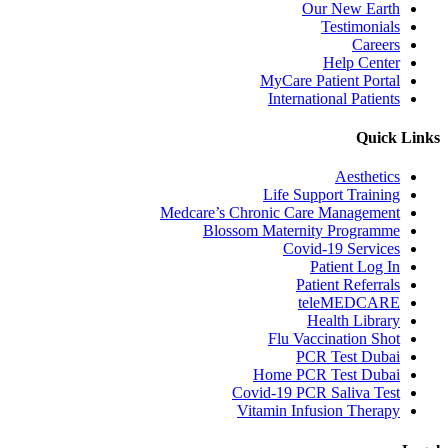
Our New Earth
Testimonials
Careers
Help Center
MyCare Patient Portal
International Patients
Quick Links
Aesthetics
Life Support Training
Medcare’s Chronic Care Management
Blossom Maternity Programme
Covid-19 Services
Patient Log In
Patient Referrals
teleMEDCARE
Health Library
Flu Vaccination Shot
PCR Test Dubai
Home PCR Test Dubai
Covid-19 PCR Saliva Test
Vitamin Infusion Therapy