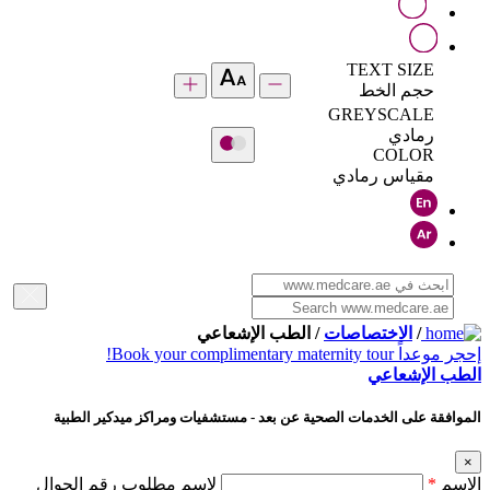
TEXT SIZE
حجم الخط
GREYSCALE
رمادي
COLOR
مقياس رمادي
/
الاختصاصات
/ الطب الإشعاعي
إحجر موعداً
Book your complimentary maternity tour!
الطب الإشعاعي
الموافقة على الخدمات الصحية عن بعد - مستشفيات ومراكز ميدكير الطبية
×
الإسم
*
لإسم مطلوب رقم الجوال