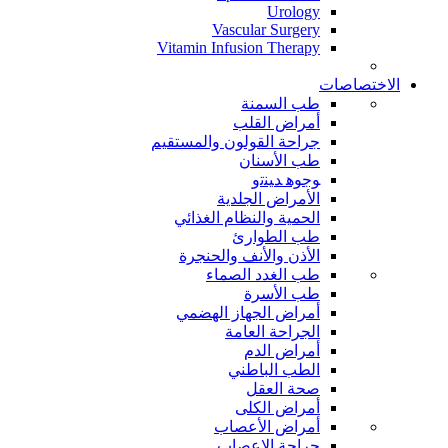
Urology
Vascular Surgery
Vitamin Infusion Therapy
الاختصاصات
طب السمنة
أمراض القلب
جراحة القولون والمستقيم
طب الأسنان
ﻮﺟﻮﻫ ﺪﻴﻨﺗﻭ
الأمراض الجلدية
الحمية والنظام الغذائي
طب الطوارئ
الأذن والأنف والحنجرة
طب الغدد الصماء
طب الأسرة
أمراض الجهاز الهضمي
الجراحة العامة
أمراض الدم
الطب الباطني
صحة العقل
أمراض الكلى
أمراض الأعصاب
جراحة الاعصاب