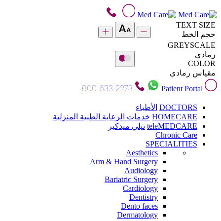
TEXT SIZE
حجم الخط
GREYSCALE
رمادي
COLOR
مقياس رمادي
800 633 2273
Patient Portal
DOCTORS
الأطباء
HOMECARE
خدمات الرعاية الطبية المنزلية
teleMEDCARE
تيلي ميدكير
Chronic Care
SPECIALITIES
Aesthetics
Arm & Hand Surgery
Audiology
Bariatric Surgery
Cardiology
Dentistry
Dento faces
Dermatology