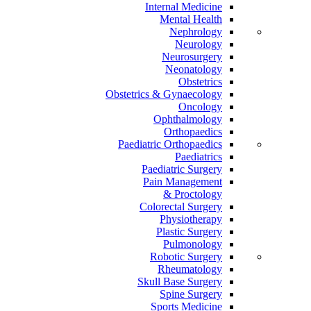
Internal Medicine
Mental Health
Nephrology
Neurology
Neurosurgery
Neonatology
Obstetrics
Obstetrics & Gynaecology
Oncology
Ophthalmology
Orthopaedics
Paediatric Orthopaedics
Paediatrics
Paediatric Surgery
Pain Management
Proctology &
Colorectal Surgery
Physiotherapy
Plastic Surgery
Pulmonology
Robotic Surgery
Rheumatology
Skull Base Surgery
Spine Surgery
Sports Medicine