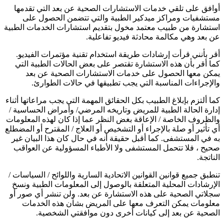
أوافق على تلقي خدمات الاستشارات الصحية عن بعد التي تقدمها
مستشفيات ومراكز ميدكير الطبية والتي تتضمن الحصول على
استشارة من طبيب معتمد مخول بتقديم استشارات الخدمات الطبية
عن بعد وهي مكالمة محادثة فيديو تفاعلية.
أقر بأنني قرأت إرشادات طريقة استخدام تقنية مؤتمرات الفيديو.
كما أقر بأن هذه الاستشارة تقتصر على بعض الحالات الطبية التي
يمكن معها الحصول على خدمات الاستشارات الصحية عن بعد
والإجراءات المناسبة التي يجب تطبيقها في حالات الطوارئ.
كما ألتزم بإبلاغ الطبيب بكل الحقائق المهمة التي يجب مراعاتها أثناء
إدارة الحالة الطبية للمريض وتاريخه المرضي/ وأمراض الحساسية /
والظروف الخاصة / الإعاقة بغض النظر عما إذا كان لهذه المعلومات
أي تأثير أو صلة بالإجراء أو التشخيص أو العلاج / المقترح أو المضطلع
به في المستشفى. كما أقبل حقيقة أنه في حال كان هذا البيان غير
صحيح ، فلا تتحمل المستشفى ولا الأطباء المسؤولية عن العواقب
الناتجة.
تنطبق جميع قوانين القوانين الاتحادية السارية واللوائح / السياسات /
الإرشادات المحلية المتعلقة بالوصول إلى المعلومات الطبية ونسخ
سجلاتي الصحية على هذه الاستشارة عن بعد. ولن تنشر أي صور أو
معلومات يمكن التعرف معها على المريض بشأن هذه الخدمات
الصحية عن بعد إلى كيانات أخرى دون موافقتي الشخصية.