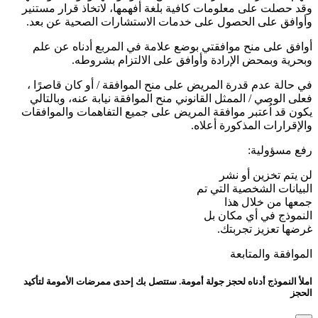
وقد حصلت على معلومات كافية بلغة أفهمها، لاتخاذ قرار مستنير
وأوافق على الحصول على خدمات الاستشارات الصحية عن بعد.
أوافق على منح موافقتي بوضع علامة في المربع أدناه عن علم
وبحرية وبمحض الإرادة وأوافق على الالتزام بشروطه.
في حالة عدم قدرة المريض على منح الموافقة / أو كان قاصرًا ،
فعلى الوصي / الممثل القانوني منح الموافقة نيابة عنه، وبالتالي
يكون قد اُعتبر موافقة المريض على جميع التفاهمات والموافقات
والإقرارات المذكورة أعلاه.
رفع مسؤولية:
لن يتم تخزين أو نشر
البيانات الشخصية التي تم
جمعها من خلال هذا
النموذج في أي مكان بل
غرضها تعزيز تجربتك.
الموافقة والمتابعة
املأ النموذج أدناه لحجز جولة أمومة. ستتصل بك إحدى ممرضات الأمومة لتأكيد
الحجز