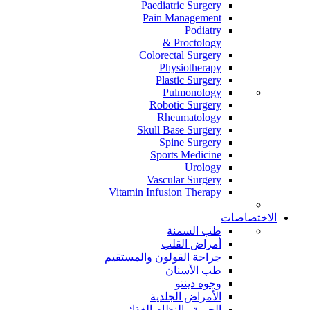
Paediatric Surgery
Pain Management
Podiatry
Proctology &
Colorectal Surgery
Physiotherapy
Plastic Surgery
Pulmonology
Robotic Surgery
Rheumatology
Skull Base Surgery
Spine Surgery
Sports Medicine
Urology
Vascular Surgery
Vitamin Infusion Therapy
الاختصاصات
طب السمنة
أمراض القلب
جراحة القولون والمستقيم
طب الأسنان
وجوه دينتو
الأمراض الجلدية
الحمية والنظام الغذائي