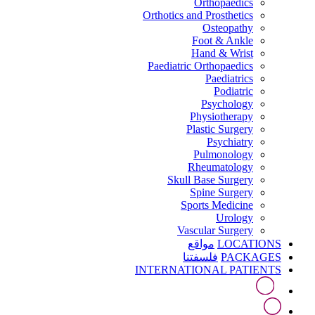
Orthopaedics
Orthotics and Prosthetics
Osteopathy
Foot & Ankle
Hand & Wrist
Paediatric Orthopaedics
Paediatrics
Podiatric
Psychology
Physiotherapy
Plastic Surgery
Psychiatry
Pulmonology
Rheumatology
Skull Base Surgery
Spine Surgery
Sports Medicine
Urology
Vascular Surgery
LOCATIONS
مواقع
PACKAGES
فلسفتنا
INTERNATIONAL PATIENTS