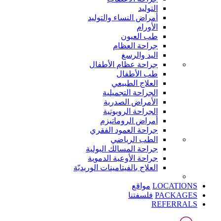
التوليد
أمراض النساء والتوليد
الأورام
طب العيون
جراحة العظام
اليد والرسغ
جراحة عظام الأطفال
طب الأطفال
العلاج الطبيعي
الجراحة التجميلية
الأمراض الصدرية
الجراحة الروبوتية
أمراض الروماتيزم
جراحة العمود الفقري
الطب الرياضي
جراحة المسالك البولية
جراحة الأوعية الدموية
العلاج بالفيتامينات الوريديّة
LOCATIONS
مواقع
PACKAGES
فلسفتنا
REFERRALS