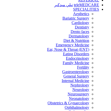
REFERRAL
teleMEDCARE
تيلي ميدكير
SPECIALITIES
Aesthetics
Bariatric Surgery
Cardiology
Dentistry
Dento faces
Dermatology
Diet & Nutrition
Emergency Medicine
Ear, Nose & Throat (ENT)
Eating Disorders
Endocrinology
Family Medicine
Fertility
Gastroenterology
General Surgery
Internal Medicine
Nephrology
Neurology
Neurosurgery
Neonatology
Obstetrics & Gynaecology
Ophthalmology