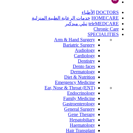
DOCTORS
الأطباء
HOMECARE
خدمات الرعاية الطبية المنزلية
teleMEDCARE
تيلي ميدكير
Chronic Care
SPECIALITIES
Arm & Hand Surgery
Bariatric Surgery
Audiology
Cardiology
Dentistry
Dento faces
Dermatology
Diet & Nutrition
Emergency Medicine
Ear, Nose & Throat (ENT)
Endocrinology
Family Medicine
Gastroenterology
General Surgery
Gene Therapy
Hepatobiliary
Haematology
Hair Transplant