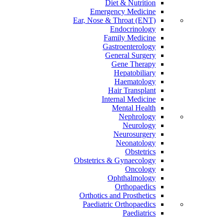
Diet & Nutrition
Emergency Medicine
Ear, Nose & Throat (ENT)
Endocrinology
Family Medicine
Gastroenterology
General Surgery
Gene Therapy
Hepatobiliary
Haematology
Hair Transplant
Internal Medicine
Mental Health
Nephrology
Neurology
Neurosurgery
Neonatology
Obstetrics
Obstetrics & Gynaecology
Oncology
Ophthalmology
Orthopaedics
Orthotics and Prosthetics
Paediatric Orthopaedics
Paediatrics