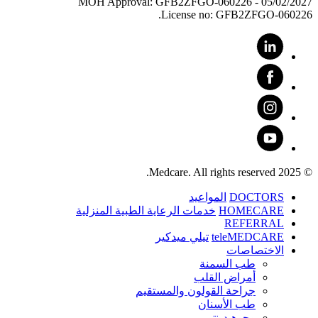
MOH Approval: GFB2ZFGO-060226 - 05/02/2027
License no: GFB2ZFGO-060226.
© 2025 Medcare. All rights reserved.
DOCTORS
المواعيد
HOMECARE
خدمات الرعاية الطبية المنزلية
REFERRAL
teleMEDCARE
تيلي ميدكير
الاختصاصات
طب السمنة
أمراض القلب
جراحة القولون والمستقيم
طب الأسنان
ﻮﺟﻮﻫ ﺪﻴﻨﺗﻭ