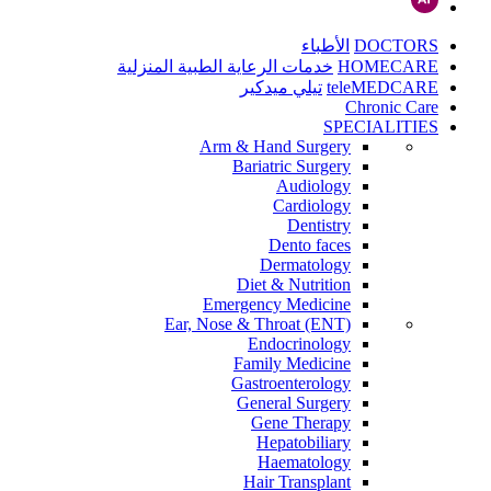
DOCTORS
الأطباء
HOMECARE
خدمات الرعاية الطبية المنزلية
teleMEDCARE
تيلي ميدكير
Chronic Care
SPECIALITIES
Arm & Hand Surgery
Bariatric Surgery
Audiology
Cardiology
Dentistry
Dento faces
Dermatology
Diet & Nutrition
Emergency Medicine
Ear, Nose & Throat (ENT)
Endocrinology
Family Medicine
Gastroenterology
General Surgery
Gene Therapy
Hepatobiliary
Haematology
Hair Transplant