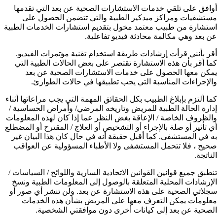
أوافق على تلقي خدمات الاستشارات الصحية عن بعد التي تقدمها
مستشفيات ومراكز ميدكير الطبية والتي تتضمن الحصول على
استشارة من طبيب معتمد مخول بتقديم استشارات الخدمات الطبية
عن بعد وهي مكالمة محادثة فيديو تفاعلية.
أقر بأنني قرأت إرشادات طريقة استخدام تقنية مؤتمرات الفيديو.
كما أقر بأن هذه الاستشارة تقتصر على بعض الحالات الطبية التي
يمكن معها الحصول على خدمات الاستشارات الصحية عن بعد
والإجراءات المناسبة التي يجب تطبيقها في حالات الطوارئ.
كما ألتزم بإبلاغ الطبيب بكل الحقائق المهمة التي يجب مراعاتها أثناء
إدارة الحالة الطبية للمريض وتاريخه المرضي/ وأمراض الحساسية /
والظروف الخاصة / الإعاقة بغض النظر عما إذا كان لهذه المعلومات
أي تأثير أو صلة بالإجراء أو التشخيص أو العلاج / المقترح أو المضطلع
به في المستشفى. كما أقبل حقيقة أنه في حال كان هذا البيان غير
صحيح ، فلا تتحمل المستشفى ولا الأطباء المسؤولية عن العواقب
الناتجة.
تنطبق جميع قوانين القوانين الاتحادية السارية واللوائح / السياسات /
الإرشادات المحلية المتعلقة بالوصول إلى المعلومات الطبية ونسخ
سجلاتي الصحية على هذه الاستشارة عن بعد. ولن تنشر أي صور أو
معلومات يمكن التعرف معها على المريض بشأن هذه الخدمات
الصحية عن بعد إلى كيانات أخرى دون موافقتي الشخصية.