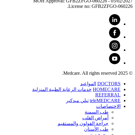
MOH Approval: GFB2ZFGO-060226 - 05/02/2027
License no: GFB2ZFGO-060226.
© 2025 Medcare. All rights reserved.
DOCTORS
المواعيد
HOMECARE
خدمات الرعاية الطبية المنزلية
REFERRAL
teleMEDCARE
تيلي ميدكير
الاختصاصات
طب السمنة
أمراض القلب
جراحة القولون والمستقيم
طب الأسنان
ﻮﺟﻮﻫ ﺪﻴﻨﺗﻭ