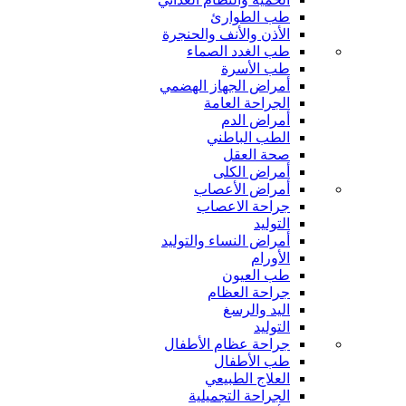
طب الطوارئ
الأذن والأنف والحنجرة
طب الغدد الصماء
طب الأسرة
أمراض الجهاز الهضمي
الجراحة العامة
أمراض الدم
الطب الباطني
صحة العقل
أمراض الكلى
أمراض الأعصاب
جراحة الاعصاب
التوليد
أمراض النساء والتوليد
الأورام
طب العيون
جراحة العظام
اليد والرسغ
التوليد
جراحة عظام الأطفال
طب الأطفال
العلاج الطبيعي
الجراحة التجميلية