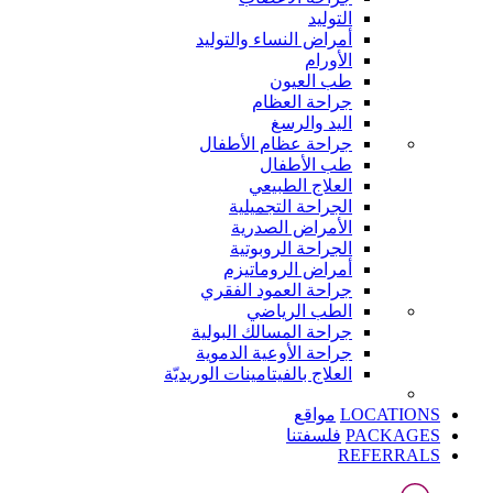
التوليد
أمراض النساء والتوليد
الأورام
طب العيون
جراحة العظام
اليد والرسغ
جراحة عظام الأطفال
طب الأطفال
العلاج الطبيعي
الجراحة التجميلية
الأمراض الصدرية
الجراحة الروبوتية
أمراض الروماتيزم
جراحة العمود الفقري
الطب الرياضي
جراحة المسالك البولية
جراحة الأوعية الدموية
العلاج بالفيتامينات الوريديّة
LOCATIONS
مواقع
PACKAGES
فلسفتنا
REFERRALS