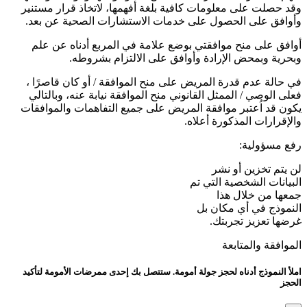
وقد حصلت على معلومات كافية بلغة أفهمها، لاتخاذ قرار مستنير
وأوافق على الحصول على خدمات الاستشارات الصحية عن بعد.
أوافق على منح موافقتي بوضع علامة في المربع أدناه عن علم
وبحرية وبمحض الإرادة وأوافق على الالتزام بشروطه.
في حالة عدم قدرة المريض على منح الموافقة / أو كان قاصرًا ،
فعلى الوصي / الممثل القانوني منح الموافقة نيابة عنه، وبالتالي
يكون قد اُعتبر موافقة المريض على جميع التفاهمات والموافقات
والإقرارات المذكورة أعلاه.
رفع مسؤولية:
لن يتم تخزين أو نشر
البيانات الشخصية التي تم
جمعها من خلال هذا
النموذج في أي مكان بل
غرضها تعزيز تجربتك.
الموافقة والمتابعة
املأ النموذج أدناه لحجز جولة أمومة. ستتصل بك إحدى ممرضات الأمومة لتأكيد
الحجز