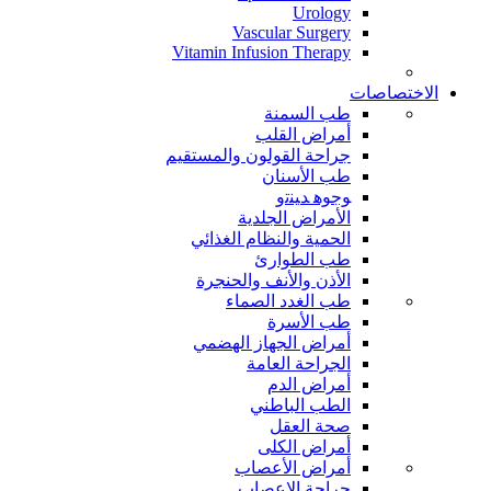
Urology
Vascular Surgery
Vitamin Infusion Therapy
الاختصاصات
طب السمنة
أمراض القلب
جراحة القولون والمستقيم
طب الأسنان
ﻮﺟﻮﻫ ﺪﻴﻨﺗﻭ
الأمراض الجلدية
الحمية والنظام الغذائي
طب الطوارئ
الأذن والأنف والحنجرة
طب الغدد الصماء
طب الأسرة
أمراض الجهاز الهضمي
الجراحة العامة
أمراض الدم
الطب الباطني
صحة العقل
أمراض الكلى
أمراض الأعصاب
جراحة الاعصاب