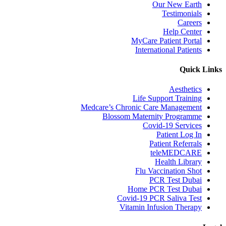
Our New Earth
Testimonials
Careers
Help Center
MyCare Patient Portal
International Patients
Quick Links
Aesthetics
Life Support Training
Medcare’s Chronic Care Management
Blossom Maternity Programme
Covid-19 Services
Patient Log In
Patient Referrals
teleMEDCARE
Health Library
Flu Vaccination Shot
PCR Test Dubai
Home PCR Test Dubai
Covid-19 PCR Saliva Test
Vitamin Infusion Therapy