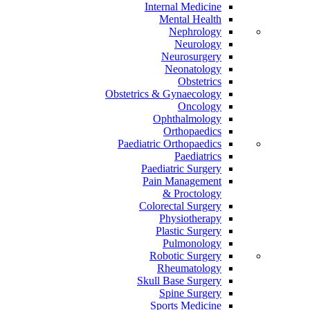
Internal Medicine
Mental Health
Nephrology
Neurology
Neurosurgery
Neonatology
Obstetrics
Obstetrics & Gynaecology
Oncology
Ophthalmology
Orthopaedics
Paediatric Orthopaedics
Paediatrics
Paediatric Surgery
Pain Management
Proctology &
Colorectal Surgery
Physiotherapy
Plastic Surgery
Pulmonology
Robotic Surgery
Rheumatology
Skull Base Surgery
Spine Surgery
Sports Medicine