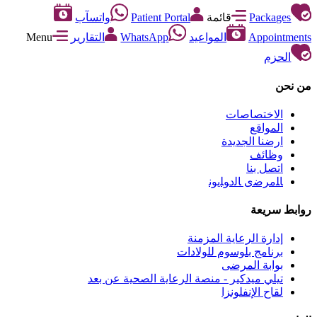
Packages
قائمة
Patient Portal
واتسآب
Appointments
المواعيد
WhatsApp
التقارير
Menu
الحزم
من نحن
الاختصاصات
المواقع
ارضنا الجديدة
وظائف
اتصل بنا
ﺎﻠﻣﺮﺿﻯ ﺎﻟﺩﻮﻠﻳﻮﻧ
روابط سريعة
إدارة الرعاية المزمنة
برنامج بلوسوم للولادات
بوابة المرضى
تيلي ميدكير - منصة الرعاية الصحية عن بعد
لقاح الإنفلونزا