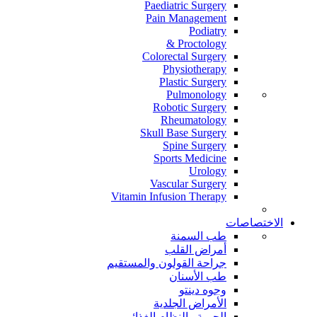
Paediatric Surgery
Pain Management
Podiatry
Proctology &
Colorectal Surgery
Physiotherapy
Plastic Surgery
Pulmonology
Robotic Surgery
Rheumatology
Skull Base Surgery
Spine Surgery
Sports Medicine
Urology
Vascular Surgery
Vitamin Infusion Therapy
الاختصاصات
طب السمنة
أمراض القلب
جراحة القولون والمستقيم
طب الأسنان
وجوه دينتو
الأمراض الجلدية
الحمية والنظام الغذائي