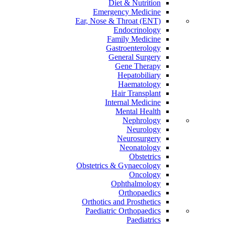
Diet & Nutrition
Emergency Medicine
Ear, Nose & Throat (ENT)
Endocrinology
Family Medicine
Gastroenterology
General Surgery
Gene Therapy
Hepatobiliary
Haematology
Hair Transplant
Internal Medicine
Mental Health
Nephrology
Neurology
Neurosurgery
Neonatology
Obstetrics
Obstetrics & Gynaecology
Oncology
Ophthalmology
Orthopaedics
Orthotics and Prosthetics
Paediatric Orthopaedics
Paediatrics