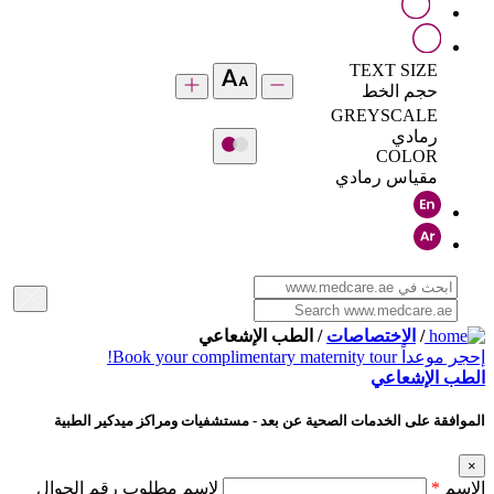
TEXT SIZE
حجم الخط
GREYSCALE
رمادي
COLOR
مقياس رمادي
/
الاختصاصات
/ الطب الإشعاعي
إحجر موعداً
Book your complimentary maternity tour!
الطب الإشعاعي
الموافقة على الخدمات الصحية عن بعد - مستشفيات ومراكز ميدكير الطبية
×
الإسم
*
لإسم مطلوب رقم الجوال