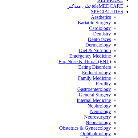
REFERRAL
teleMEDCARE
تيلي ميدكير
SPECIALITIES
Aesthetics
Bariatric Surgery
Cardiology
Dentistry
Dento faces
Dermatology
Diet & Nutrition
Emergency Medicine
Ear, Nose & Throat (ENT)
Eating Disorders
Endocrinology
Family Medicine
Fertility
Gastroenterology
General Surgery
Internal Medicine
Nephrology
Neurology
Neurosurgery
Neonatology
Obstetrics & Gynaecology
Ophthalmology