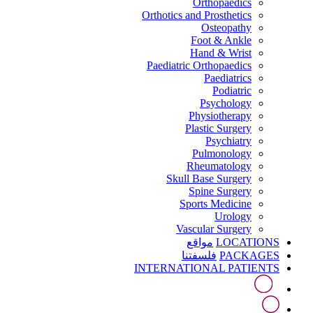
Orthopaedics
Orthotics and Prosthetics
Osteopathy
Foot & Ankle
Hand & Wrist
Paediatric Orthopaedics
Paediatrics
Podiatric
Psychology
Physiotherapy
Plastic Surgery
Psychiatry
Pulmonology
Rheumatology
Skull Base Surgery
Spine Surgery
Sports Medicine
Urology
Vascular Surgery
LOCATIONS
مواقع
PACKAGES
فلسفتنا
INTERNATIONAL PATIENTS