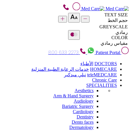
TEXT SIZE
حجم الخط
GREYSCALE
رمادي
COLOR
مقياس رمادي
800 633 2273
Patient Portal
DOCTORS
الأطباء
HOMECARE
خدمات الرعاية الطبية المنزلية
teleMEDCARE
تيلي ميدكير
Chronic Care
SPECIALITIES
Aesthetics
Arm & Hand Surgery
Audiology
Bariatric Surgery
Cardiology
Dentistry
Dento faces
Dermatology