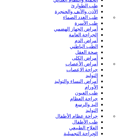
طب الطوارئ
الأذن والأنف والحنجرة
طب الغدد الصماء
طب الأسرة
أمراض الجهاز الهضمي
الجراحة العامة
أمراض الدم
الطب الباطني
صحة العقل
أمراض الكلى
أمراض الأعصاب
جراحة الاعصاب
التوليد
أمراض النساء والتوليد
الأورام
طب العيون
جراحة العظام
اليد والرسغ
التوليد
جراحة عظام الأطفال
طب الأطفال
العلاج الطبيعي
الجراحة التجميلية