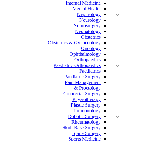
Internal Medicine
Mental Health
Nephrology
Neurology
Neurosurgery
Neonatology
Obstetrics
Obstetrics & Gynaecology
Oncology
Ophthalmology
Orthopaedics
Paediatric Orthopaedics
Paediatrics
Paediatric Surgery
Pain Management
Proctology &
Colorectal Surgery
Physiotherapy
Plastic Surgery
Pulmonology
Robotic Surgery
Rheumatology
Skull Base Surgery
Spine Surgery
Sports Medicine