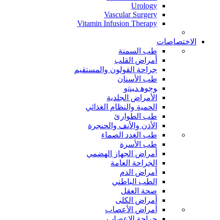
Urology
Vascular Surgery
Vitamin Infusion Therapy
الاختصاصات
طب السمنة
أمراض القلب
جراحة القولون والمستقيم
طب الأسنان
ﻮﺟﻮﻫ ﺪﻴﻨﺗﻭ
الأمراض الجلدية
الحمية والنظام الغذائي
طب الطوارئ
الأذن والأنف والحنجرة
طب الغدد الصماء
طب الأسرة
أمراض الجهاز الهضمي
الجراحة العامة
أمراض الدم
الطب الباطني
صحة العقل
أمراض الكلى
أمراض الأعصاب
جراحة الاعصاب