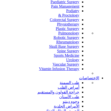
Paediatric Surgery
Pain Management
Podiatry
Proctology &
Colorectal Surgery
Physiotherapy
Plastic Surgery
Pulmonology
Robotic Surgery
Rheumatology
Skull Base Surgery
Spine Surgery
Sports Medicine
Urology
Vascular Surgery
Vitamin Infusion Therapy
الاختصاصات
طب السمنة
أمراض القلب
جراحة القولون والمستقيم
طب الأسنان
وجوه دينتو
الأمراض الجلدية
الحمية والنظام الغذائي