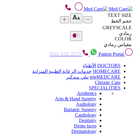
TEXT SIZE
حجم الخط
GREYSCALE
رمادي
COLOR
مقياس رمادي
800 633 2273
Patient Portal
DOCTORS
الأطباء
HOMECARE
خدمات الرعاية الطبية المنزلية
teleMEDCARE
تيلي ميدكير
Chronic Care
SPECIALITIES
Aesthetics
Arm & Hand Surgery
Audiology
Bariatric Surgery
Cardiology
Dentistry
Dento faces
Dermatology