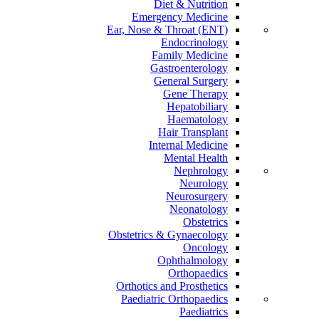
Diet & Nutrition
Emergency Medicine
Ear, Nose & Throat (ENT)
Endocrinology
Family Medicine
Gastroenterology
General Surgery
Gene Therapy
Hepatobiliary
Haematology
Hair Transplant
Internal Medicine
Mental Health
Nephrology
Neurology
Neurosurgery
Neonatology
Obstetrics
Obstetrics & Gynaecology
Oncology
Ophthalmology
Orthopaedics
Orthotics and Prosthetics
Paediatric Orthopaedics
Paediatrics