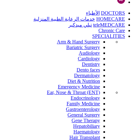
DOCTORS
الأطباء
HOMECARE
خدمات الرعاية الطبية المنزلية
teleMEDCARE
تيلي ميدكير
Chronic Care
SPECIALITIES
Arm & Hand Surgery
Bariatric Surgery
Audiology
Cardiology
Dentistry
Dento faces
Dermatology
Diet & Nutrition
Emergency Medicine
Ear, Nose & Throat (ENT)
Endocrinology
Family Medicine
Gastroenterology
General Surgery
Gene Therapy
Hepatobiliary
Haematology
Hair Transplant