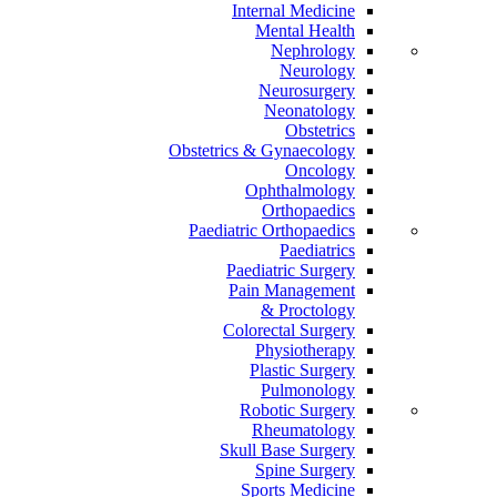
Internal Medicine
Mental Health
Nephrology
Neurology
Neurosurgery
Neonatology
Obstetrics
Obstetrics & Gynaecology
Oncology
Ophthalmology
Orthopaedics
Paediatric Orthopaedics
Paediatrics
Paediatric Surgery
Pain Management
Proctology &
Colorectal Surgery
Physiotherapy
Plastic Surgery
Pulmonology
Robotic Surgery
Rheumatology
Skull Base Surgery
Spine Surgery
Sports Medicine