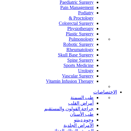
Paediatric Surgery
Pain Management
Podiatry
Proctology &
Colorectal Surgery
Physiotherapy
Plastic Surgery
Pulmonology
Robotic Surgery
Rheumatology
Skull Base Surgery
Spine Surgery
Sports Medicine
Urology
Vascular Surgery
Vitamin Infusion Therapy
الاختصاصات
طب السمنة
أمراض القلب
جراحة القولون والمستقيم
طب الأسنان
وجوه دينتو
الأمراض الجلدية
الحمية والنظام الغذائي