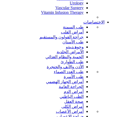
Urology
Vascular Surgery
Vitamin Infusion Therapy
الاختصاصات
طب السمنة
أمراض القلب
جراحة القولون والمستقيم
طب الأسنان
ﻮﺟﻮﻫ ﺪﻴﻨﺗﻭ
الأمراض الجلدية
الحمية والنظام الغذائي
طب الطوارئ
الأذن والأنف والحنجرة
طب الغدد الصماء
طب الأسرة
أمراض الجهاز الهضمي
الجراحة العامة
أمراض الدم
الطب الباطني
صحة العقل
أمراض الكلى
أمراض الأعصاب
جراحة الاعصاب