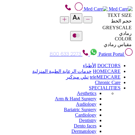
TEXT SIZE
حجم الخط
GREYSCALE
رمادي
COLOR
مقياس رمادي
800 633 2273
Patient Portal
DOCTORS
الأطباء
HOMECARE
خدمات الرعاية الطبية المنزلية
teleMEDCARE
تيلي ميدكير
Chronic Care
SPECIALITIES
Aesthetics
Arm & Hand Surgery
Audiology
Bariatric Surgery
Cardiology
Dentistry
Dento faces
Dermatology