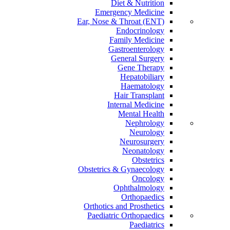
Diet & Nutrition
Emergency Medicine
Ear, Nose & Throat (ENT)
Endocrinology
Family Medicine
Gastroenterology
General Surgery
Gene Therapy
Hepatobiliary
Haematology
Hair Transplant
Internal Medicine
Mental Health
Nephrology
Neurology
Neurosurgery
Neonatology
Obstetrics
Obstetrics & Gynaecology
Oncology
Ophthalmology
Orthopaedics
Orthotics and Prosthetics
Paediatric Orthopaedics
Paediatrics