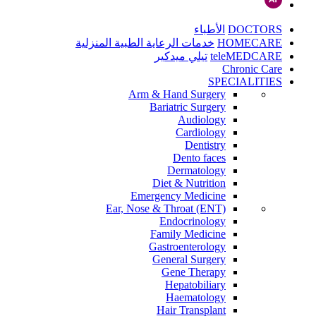
DOCTORS
الأطباء
HOMECARE
خدمات الرعاية الطبية المنزلية
teleMEDCARE
تيلي ميدكير
Chronic Care
SPECIALITIES
Arm & Hand Surgery
Bariatric Surgery
Audiology
Cardiology
Dentistry
Dento faces
Dermatology
Diet & Nutrition
Emergency Medicine
Ear, Nose & Throat (ENT)
Endocrinology
Family Medicine
Gastroenterology
General Surgery
Gene Therapy
Hepatobiliary
Haematology
Hair Transplant