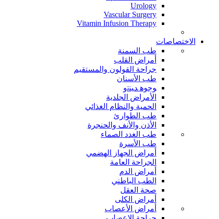
Urology
Vascular Surgery
Vitamin Infusion Therapy
الاختصاصات
طب السمنة
أمراض القلب
جراحة القولون والمستقيم
طب الأسنان
ﻮﺟﻮﻫ ﺪﻴﻨﺗﻭ
الأمراض الجلدية
الحمية والنظام الغذائي
طب الطوارئ
الأذن والأنف والحنجرة
طب الغدد الصماء
طب الأسرة
أمراض الجهاز الهضمي
الجراحة العامة
أمراض الدم
الطب الباطني
صحة العقل
أمراض الكلى
أمراض الأعصاب
جراحة الاعصاب