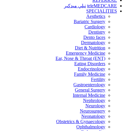
REFERRAL
teleMEDCARE
تيلي ميدكير
SPECIALITIES
Aesthetics
Bariatric Surgery
Cardiology
Dentistry
Dento faces
Dermatology
Diet & Nutrition
Emergency Medicine
Ear, Nose & Throat (ENT)
Eating Disorders
Endocrinology
Family Medicine
Fertility
Gastroenterology
General Surgery
Internal Medicine
Nephrology
Neurology
Neurosurgery
Neonatology
Obstetrics & Gynaecology
Ophthalmology