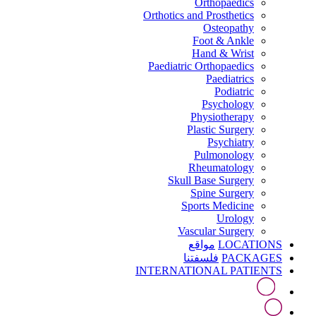
Orthopaedics
Orthotics and Prosthetics
Osteopathy
Foot & Ankle
Hand & Wrist
Paediatric Orthopaedics
Paediatrics
Podiatric
Psychology
Physiotherapy
Plastic Surgery
Psychiatry
Pulmonology
Rheumatology
Skull Base Surgery
Spine Surgery
Sports Medicine
Urology
Vascular Surgery
LOCATIONS
مواقع
PACKAGES
فلسفتنا
INTERNATIONAL PATIENTS