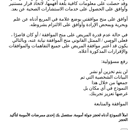
وقد حصلت على معلومات كافية بلغة أفهمها، لاتخاذ قرار مستنير
وأوافق على الحصول على خدمات الاستشارات الصحية عن بعد.
أوافق على منح موافقتي بوضع علامة في المربع أدناه عن علم
وبحرية وبمحض الإرادة وأوافق على الالتزام بشروطه.
في حالة عدم قدرة المريض على منح الموافقة / أو كان قاصرًا ،
فعلى الوصي / الممثل القانوني منح الموافقة نيابة عنه، وبالتالي
يكون قد اُعتبر موافقة المريض على جميع التفاهمات والموافقات
والإقرارات المذكورة أعلاه.
رفع مسؤولية:
لن يتم تخزين أو نشر
البيانات الشخصية التي تم
جمعها من خلال هذا
النموذج في أي مكان بل
غرضها تعزيز تجربتك.
الموافقة والمتابعة
املأ النموذج أدناه لحجز جولة أمومة. ستتصل بك إحدى ممرضات الأمومة لتأكيد
الحجز