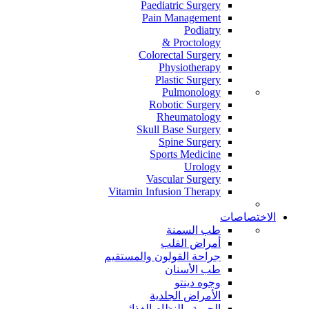
Paediatric Surgery
Pain Management
Podiatry
Proctology &
Colorectal Surgery
Physiotherapy
Plastic Surgery
Pulmonology
Robotic Surgery
Rheumatology
Skull Base Surgery
Spine Surgery
Sports Medicine
Urology
Vascular Surgery
Vitamin Infusion Therapy
الاختصاصات
طب السمنة
أمراض القلب
جراحة القولون والمستقيم
طب الأسنان
وجوه دينتو
الأمراض الجلدية
الحمية والنظام الغذائي