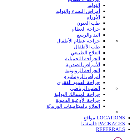
التوليد
أمراض النساء والتوليد
الأورام
طب العيون
جراحة العظام
اليد والرسغ
جراحة عظام الأطفال
طب الأطفال
العلاج الطبيعي
الجراحة التجميلية
الأمراض الصدرية
الجراحة الروبوتية
أمراض الروماتيزم
جراحة العمود الفقري
الطب الرياضي
جراحة المسالك البولية
جراحة الأوعية الدموية
العلاج بالفيتامينات الوريديّة
LOCATIONS
مواقع
PACKAGES
فلسفتنا
REFERRALS