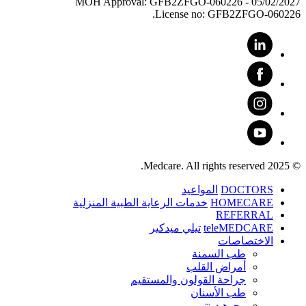
MOH Approval: GFB2ZFGO-060226 - 05/02/2027
License no: GFB2ZFGO-060226.
© 2025 Medcare. All rights reserved.
DOCTORS
المواعيد
HOMECARE
خدمات الرعاية الطبية المنزلية
REFERRAL
teleMEDCARE
تيلي ميدكير
الاختصاصات
طب السمنة
أمراض القلب
جراحة القولون والمستقيم
طب الأسنان
ﻮﺟﻮﻫ ﺪﻴﻨﺗﻭ