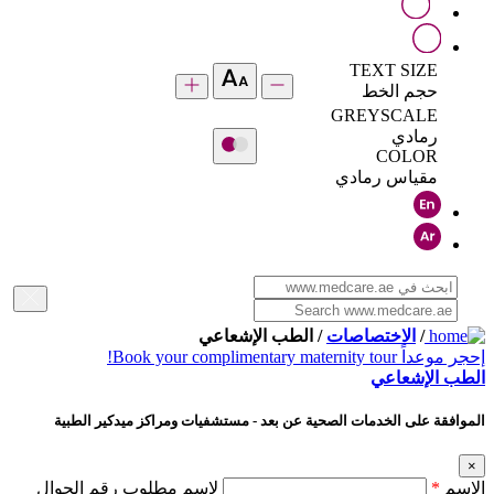
TEXT SIZE
حجم الخط
GREYSCALE
رمادي
COLOR
مقياس رمادي
/
الاختصاصات
/ الطب الإشعاعي
إحجر موعداً
Book your complimentary maternity tour!
الطب الإشعاعي
الموافقة على الخدمات الصحية عن بعد - مستشفيات ومراكز ميدكير الطبية
×
الإسم
*
لإسم مطلوب رقم الجوال