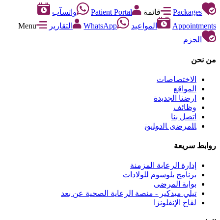
Packages
قائمة
Patient Portal
واتسآب
Appointments
المواعيد
WhatsApp
التقارير
Menu
الحزم
من نحن
الاختصاصات
المواقع
ارضنا الجديدة
وظائف
اتصل بنا
ﺎﻠﻣﺮﺿﻯ ﺎﻟﺩﻮﻠﻳﻮﻧ
روابط سريعة
إدارة الرعاية المزمنة
برنامج بلوسوم للولادات
بوابة المرضى
تيلي ميدكير - منصة الرعاية الصحية عن بعد
لقاح الإنفلونزا