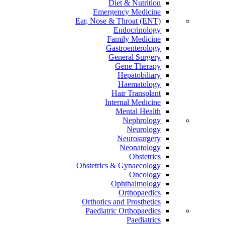
Diet & Nutrition
Emergency Medicine
Ear, Nose & Throat (ENT)
Endocrinology
Family Medicine
Gastroenterology
General Surgery
Gene Therapy
Hepatobiliary
Haematology
Hair Transplant
Internal Medicine
Mental Health
Nephrology
Neurology
Neurosurgery
Neonatology
Obstetrics
Obstetrics & Gynaecology
Oncology
Ophthalmology
Orthopaedics
Orthotics and Prosthetics
Paediatric Orthopaedics
Paediatrics