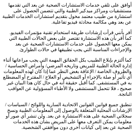
أوافق على تلقي خدمات الاستشارات الصحية عن بعد التي تقدمها
مستشفيات ومراكز ميدكير الطبية والتي تتضمن الحصول على
استشارة من طبيب معتمد مخول بتقديم استشارات الخدمات الطبية
عن بعد وهي مكالمة محادثة فيديو تفاعلية.
أقر بأنني قرأت إرشادات طريقة استخدام تقنية مؤتمرات الفيديو.
كما أقر بأن هذه الاستشارة تقتصر على بعض الحالات الطبية التي
يمكن معها الحصول على خدمات الاستشارات الصحية عن بعد
والإجراءات المناسبة التي يجب تطبيقها في حالات الطوارئ.
كما ألتزم بإبلاغ الطبيب بكل الحقائق المهمة التي يجب مراعاتها أثناء
إدارة الحالة الطبية للمريض وتاريخه المرضي/ وأمراض الحساسية /
والظروف الخاصة / الإعاقة بغض النظر عما إذا كان لهذه المعلومات
أي تأثير أو صلة بالإجراء أو التشخيص أو العلاج / المقترح أو المضطلع
به في المستشفى. كما أقبل حقيقة أنه في حال كان هذا البيان غير
صحيح ، فلا تتحمل المستشفى ولا الأطباء المسؤولية عن العواقب
الناتجة.
تنطبق جميع قوانين القوانين الاتحادية السارية واللوائح / السياسات /
الإرشادات المحلية المتعلقة بالوصول إلى المعلومات الطبية ونسخ
سجلاتي الصحية على هذه الاستشارة عن بعد. ولن تنشر أي صور أو
معلومات يمكن التعرف معها على المريض بشأن هذه الخدمات
الصحية عن بعد إلى كيانات أخرى دون موافقتي الشخصية.