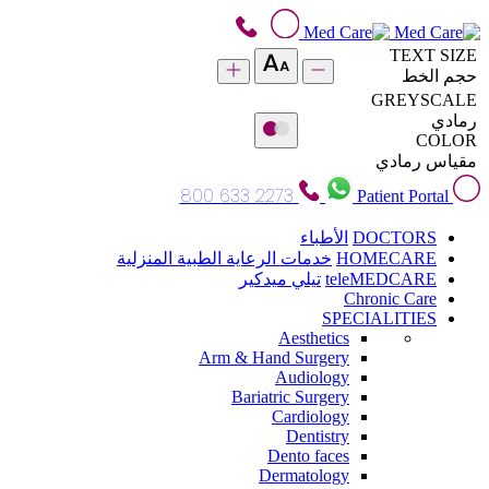
TEXT SIZE
حجم الخط
GREYSCALE
رمادي
COLOR
مقياس رمادي
800 633 2273
Patient Portal
DOCTORS
الأطباء
HOMECARE
خدمات الرعاية الطبية المنزلية
teleMEDCARE
تيلي ميدكير
Chronic Care
SPECIALITIES
Aesthetics
Arm & Hand Surgery
Audiology
Bariatric Surgery
Cardiology
Dentistry
Dento faces
Dermatology