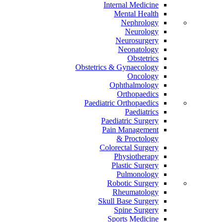
Internal Medicine
Mental Health
Nephrology
Neurology
Neurosurgery
Neonatology
Obstetrics
Obstetrics & Gynaecology
Oncology
Ophthalmology
Orthopaedics
Paediatric Orthopaedics
Paediatrics
Paediatric Surgery
Pain Management
Proctology &
Colorectal Surgery
Physiotherapy
Plastic Surgery
Pulmonology
Robotic Surgery
Rheumatology
Skull Base Surgery
Spine Surgery
Sports Medicine