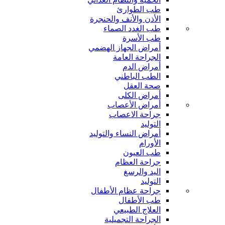
طب الطوارئ
الأذن والأنف والحنجرة
طب الغدد الصماء
طب الأسرة
أمراض الجهاز الهضمي
الجراحة العامة
أمراض الدم
الطب الباطني
صحة العقل
أمراض الكلى
أمراض الأعصاب
جراحة الاعصاب
التوليد
أمراض النساء والتوليد
الأورام
طب العيون
جراحة العظام
اليد والرسغ
التوليد
جراحة عظام الأطفال
طب الأطفال
العلاج الطبيعي
الجراحة التجميلية