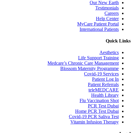
Our New Earth
Testimonials
Careers
Help Center
MyCare Patient Portal
International Patients
Quick Links
Aesthetics
Life Support Training
Medcare’s Chronic Care Management
Blossom Maternity Programme
Covid-19 Services
Patient Log In
Patient Referrals
teleMEDCARE
Health Library
Flu Vaccination Shot
PCR Test Dubai
Home PCR Test Dubai
Covid-19 PCR Saliva Test
Vitamin Infusion Therapy