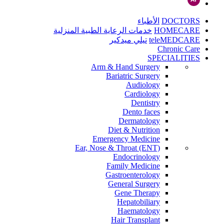
DOCTORS
الأطباء
HOMECARE
خدمات الرعاية الطبية المنزلية
teleMEDCARE
تيلي ميدكير
Chronic Care
SPECIALITIES
Arm & Hand Surgery
Bariatric Surgery
Audiology
Cardiology
Dentistry
Dento faces
Dermatology
Diet & Nutrition
Emergency Medicine
Ear, Nose & Throat (ENT)
Endocrinology
Family Medicine
Gastroenterology
General Surgery
Gene Therapy
Hepatobiliary
Haematology
Hair Transplant