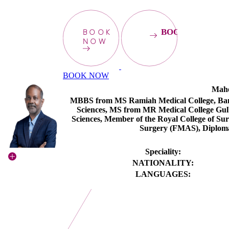
BOOK
BOOKNOW
NOW
BOOK NOW
Mahe
MBBS from MS Ramiah Medical College, Bangal
Sciences, MS from MR Medical College Gulba
Sciences, Member of the Royal College of S
Surgery (FMAS), Diploma
Speciality:
NATIONALITY:
LANGUAGES: