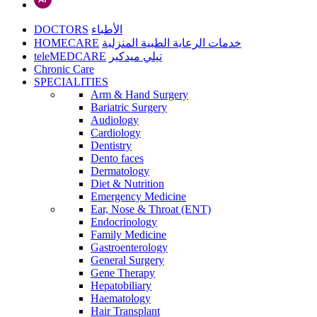
DOCTORS
الأطباء
HOMECARE
خدمات الرعاية الطبية المنزلية
teleMEDCARE
تيلي ميدكير
Chronic Care
SPECIALITIES
Arm & Hand Surgery
Bariatric Surgery
Audiology
Cardiology
Dentistry
Dento faces
Dermatology
Diet & Nutrition
Emergency Medicine
Ear, Nose & Throat (ENT)
Endocrinology
Family Medicine
Gastroenterology
General Surgery
Gene Therapy
Hepatobiliary
Haematology
Hair Transplant