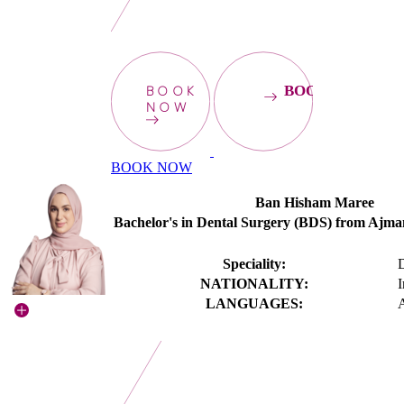
BOOK
BOOKNOW
NOW
BOOK NOW
Ban Hisham Maree
Bachelor's in Dental Surgery (BDS) from Ajma
Speciality:
D
NATIONALITY:
I
LANGUAGES: