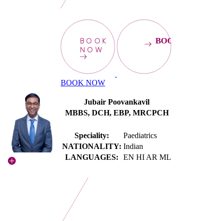
BOOK
BOOKNOW
NOW
BOOK NOW
Jubair Poovankavil
MBBS, DCH, EBP, MRCPCH
Speciality:
Paediatrics
NATIONALITY:
Indian
LANGUAGES:
EN HI AR ML