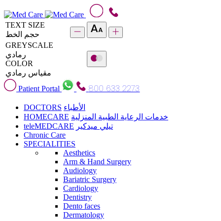
TEXT SIZE
حجم الخط
GREYSCALE
رمادي
COLOR
مقياس رمادي
800 633 2273
Patient Portal
DOCTORS
الأطباء
HOMECARE
خدمات الرعاية الطبية المنزلية
teleMEDCARE
تيلي ميدكير
Chronic Care
SPECIALITIES
Aesthetics
Arm & Hand Surgery
Audiology
Bariatric Surgery
Cardiology
Dentistry
Dento faces
Dermatology