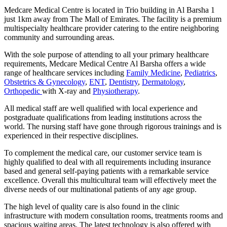
Medcare Medical Centre is located in Trio building in Al Barsha 1
just 1km away from The Mall of Emirates. The facility is a premium
multispecialty healthcare provider catering to the entire neighboring
community and surrounding areas.
With the sole purpose of attending to all your primary healthcare
requirements, Medcare Medical Centre Al Barsha offers a wide
range of healthcare services including
Family Medicine
,
Pediatrics
,
Obstetrics & Gynecology
,
ENT
,
Dentistry
,
Dermatology
,
Orthopedic
with X-ray and
Physiotherapy
.
All medical staff are well qualified with local experience and
postgraduate qualifications from leading institutions across the
world. The nursing staff have gone through rigorous trainings and is
experienced in their respective disciplines.
To complement the medical care, our customer service team is
highly qualified to deal with all requirements including insurance
based and general self-paying patients with a remarkable service
excellence. Overall this multicultural team will effectively meet the
diverse needs of our multinational patients of any age group.
The high level of quality care is also found in the clinic
infrastructure with modern consultation rooms, treatments rooms and
spacious waiting areas. The latest technology is also offered with