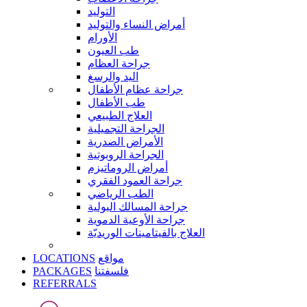
التوليد
أمراض النساء والتوليد
الأورام
طب العيون
جراحة العظام
اليد والرسغ
جراحة عظام الأطفال
طب الأطفال
العلاج الطبيعي
الجراحة التجميلية
الأمراض الصدرية
الجراحة الروبوتية
أمراض الروماتيزم
جراحة العمود الفقري
الطب الرياضي
جراحة المسالك البولية
جراحة الأوعية الدموية
العلاج بالفيتامينات الوريديّة
LOCATIONS
مواقع
PACKAGES
فلسفتنا
REFERRALS