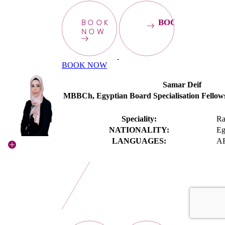
BOOK
BOOKNOW
NOW
BOOK NOW
Samar Deif
MBBCh, Egyptian Board Specialisation Fellows
Speciality:
Ra
NATIONALITY:
Eg
LANGUAGES:
A