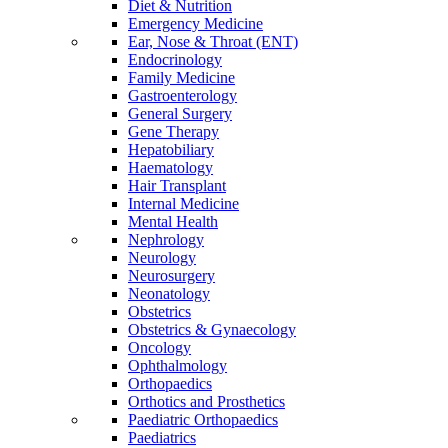
Diet & Nutrition
Emergency Medicine
Ear, Nose & Throat (ENT)
Endocrinology
Family Medicine
Gastroenterology
General Surgery
Gene Therapy
Hepatobiliary
Haematology
Hair Transplant
Internal Medicine
Mental Health
Nephrology
Neurology
Neurosurgery
Neonatology
Obstetrics
Obstetrics & Gynaecology
Oncology
Ophthalmology
Orthopaedics
Orthotics and Prosthetics
Paediatric Orthopaedics
Paediatrics