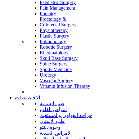
Paediatric Surgery
Pain Management
Podiatry
Proctology &
Colorectal Surgery
Physiotherapy
Plastic Surgery
Pulmonology
Robotic Surgery
Rheumatology
Skull Base Surgery
Spine Surgery
Sports Medicine
Urology
Vascular Surgery
Vitamin Infusion Therapy
الاختصاصات
طب السمنة
أمراض القلب
جراحة القولون والمستقيم
طب الأسنان
وجوه دينتو
الأمراض الجلدية
الحمية والنظام الغذائي