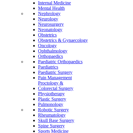
Internal Medicine
Mental Health
Nephrology
Neurology
Neurosurgery
Neonatology
Obstetrics
Obstetrics & Gynaecology
Oncology
Ophthalmology
Orthopaedics
Paediatric Orthopaedics
Paediatrics
Paediatric Surgery
Pain Management
Proctology &
Colorectal Surgery
Physiotherapy
Plastic Surgery
Pulmonology
Robotic Surgery
Rheumatology
Skull Base Surgery
Spine Surgery
Sports Medicine