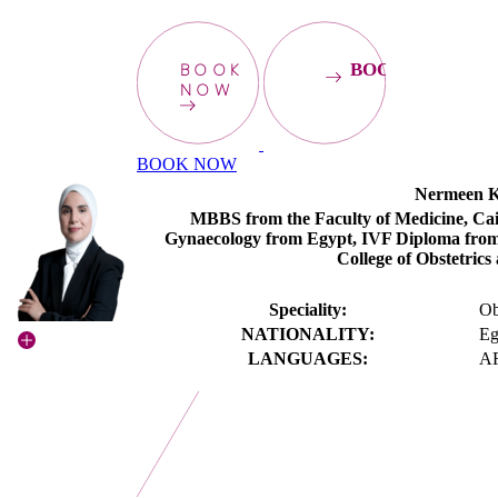
BOOK
BOOKNOW
NOW
BOOK NOW
Nermeen 
MBBS from the Faculty of Medicine, Cair
Gynaecology from Egypt, IVF Diploma from
College of Obstetri
Speciality:
Ob
NATIONALITY:
Eg
LANGUAGES:
A