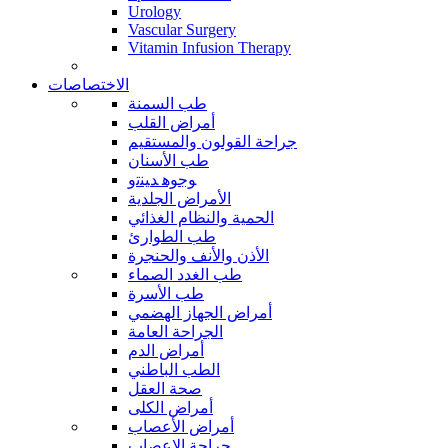
Urology
Vascular Surgery
Vitamin Infusion Therapy
الاختصاصات
طب السمنة
أمراض القلب
جراحة القولون والمستقيم
طب الأسنان
ﻮﺟﻮﻫ ﺪﻴﻨﺗﻭ
الأمراض الجلدية
الحمية والنظام الغذائي
طب الطوارئ
الأذن والأنف والحنجرة
طب الغدد الصماء
طب الأسرة
أمراض الجهاز الهضمي
الجراحة العامة
أمراض الدم
الطب الباطني
صحة العقل
أمراض الكلى
أمراض الأعصاب
جراحة الاعصاب