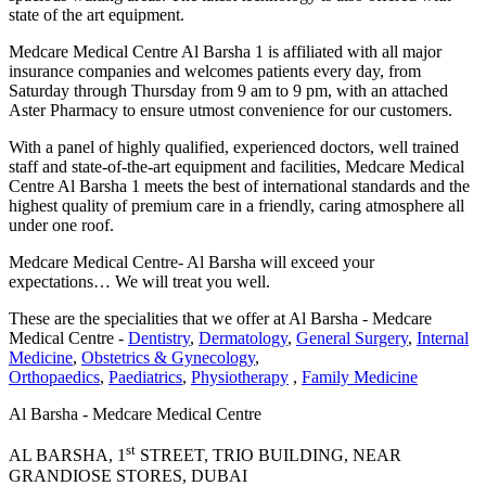
state of the art equipment.
Medcare Medical Centre Al Barsha 1 is affiliated with all major
insurance companies and welcomes patients every day, from
Saturday through Thursday from 9 am to 9 pm, with an attached
Aster Pharmacy to ensure utmost convenience for our customers.
With a panel of highly qualified, experienced doctors, well trained
staff and state-of-the-art equipment and facilities, Medcare Medical
Centre Al Barsha 1 meets the best of international standards and the
highest quality of premium care in a friendly, caring atmosphere all
under one roof.
Medcare Medical Centre- Al Barsha will exceed your
expectations… We will treat you well.
These are the specialities that we offer at Al Barsha - Medcare
Medical Centre -
Dentistry
,
Dermatology
,
General Surgery
,
Internal
Medicine
,
Obstetrics & Gynecology
,
Orthopaedics
,
Paediatrics
,
Physiotherapy
,
Family Medicine
Al Barsha - Medcare Medical Centre
st
AL BARSHA, 1
STREET, TRIO BUILDING, NEAR
GRANDIOSE STORES, DUBAI