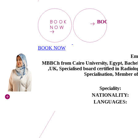
BOOK
BOOKNOW
NOW
BOOK NOW
Em
MBBCh from Cairo University, Egypt, Bachelo
,UK, Specialised board certified in Radio
Specialisation, Member of
Speciality:
NATIONALITY:
LANGUAGES: