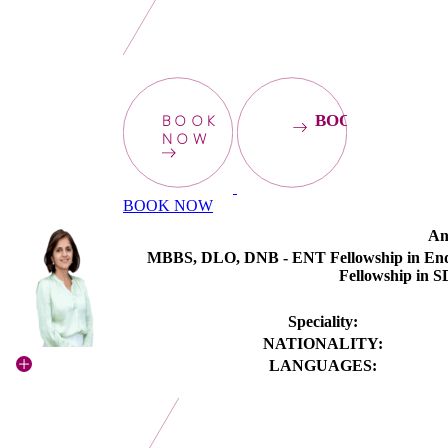
BOOK
BOOKNOW
NOW
BOOK NOW
An
MBBS, DLO, DNB - ENT Fellowship in Endo.
Fellowship in S
Speciality:
NATIONALITY:
LANGUAGES: