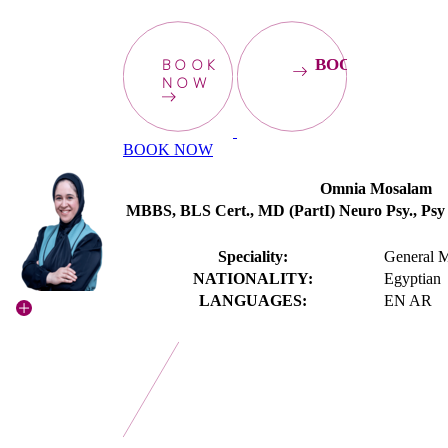
BOOK
BOOKNOW
NOW
BOOK NOW
Omnia Mosalam
MBBS, BLS Cert., MD (PartI) Neuro Psy., Psy
Speciality:
General M
NATIONALITY:
Egyptian
LANGUAGES:
EN AR