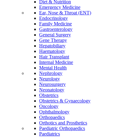
Diet & Nutrition
Emergency Medicine
Ear, Nose & Throat (ENT)
Endocrinology
Family Medicine
Gastroenterology
General Surgery
Gene Therapy
Hepatobiliary
Haematology
Hair Transplant
Internal Medicine
Mental Health
Nephrology
Neurology
Neurosurgery
Neonatology
Obstetrics
Obstetrics & Gynaecology
Oncology
Ophthalmology
Orthopaedics
Orthotics and Prosthetics
Paediatric Orthopaedics
Paediatrics