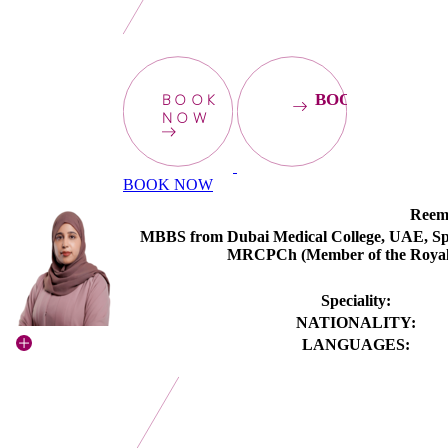
BOOK
BOOKNOW
NOW
BOOK NOW
Reem
MBBS from Dubai Medical College, UAE, Speci
MRCPCh (Member of the Royal C
Speciality:
NATIONALITY:
LANGUAGES: