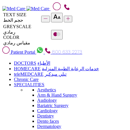
TEXT SIZE
حجم الخط
GREYSCALE
رمادي
COLOR
مقياس رمادي
800 633 2273
Patient Portal
DOCTORS
الأطباء
HOMECARE
خدمات الرعاية الطبية المنزلية
teleMEDCARE
تيلي ميدكير
Chronic Care
SPECIALITIES
Aesthetics
Arm & Hand Surgery
Audiology
Bariatric Surgery
Cardiology
Dentistry
Dento faces
Dermatology