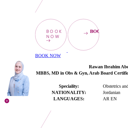
BOOK
BOOKNOW
NOW
BOOK NOW
Rawan Ibrahim Ab
MBBS, MD in Obs & Gyn, Arab Board Certific
Speciality:
Obstetrics a
NATIONALITY:
Jordanian
LANGUAGES:
AR EN