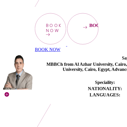
BOOK
BOOKNOW
NOW
BOOK NOW
Sa
MBBCh from Al Azhar University, Cairo,
University, Cairo, Egypt, Advance
Speciality:
NATIONALITY:
LANGUAGES: