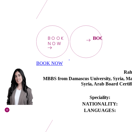
BOOK
BOOKNOW
NOW
BOOK NOW
Rah
MBBS from Damascus University, Syria, Mas
Syria, Arab Board Certif
Speciality:
NATIONALITY:
LANGUAGES: