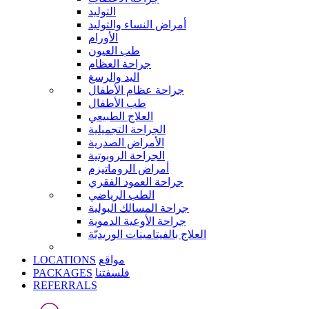
التوليد
أمراض النساء والتوليد
الأورام
طب العيون
جراحة العظام
اليد والرسغ
جراحة عظام الأطفال
طب الأطفال
العلاج الطبيعي
الجراحة التجميلية
الأمراض الصدرية
الجراحة الروبوتية
أمراض الروماتيزم
جراحة العمود الفقري
الطب الرياضي
جراحة المسالك البولية
جراحة الأوعية الدموية
العلاج بالفيتامينات الوريديّة
LOCATIONS
مواقع
PACKAGES
فلسفتنا
REFERRALS