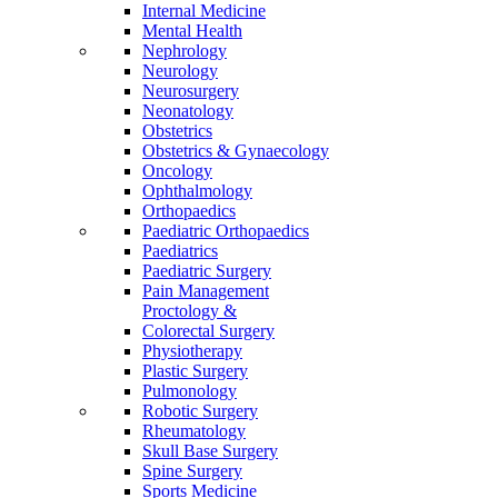
Internal Medicine
Mental Health
Nephrology
Neurology
Neurosurgery
Neonatology
Obstetrics
Obstetrics & Gynaecology
Oncology
Ophthalmology
Orthopaedics
Paediatric Orthopaedics
Paediatrics
Paediatric Surgery
Pain Management
Proctology &
Colorectal Surgery
Physiotherapy
Plastic Surgery
Pulmonology
Robotic Surgery
Rheumatology
Skull Base Surgery
Spine Surgery
Sports Medicine