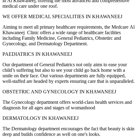
in Al Khawaneej, offering the most advanced and comprehensive
medical care under one roof.
WE OFFER MEDICAL SPECIALITIES IN KHAWANEEJ
Aiming to meet all primary healthcare requirements, the Medcare Al
Khawaneej Clinic offers a wide range of healthcare facilities
including Family Medicine, General Pediatrics, Obstetirc and
Gynecology, and Dermatology Department.
PAEDIATRICS IN KHAWANEEJ
Our department of General Pediatrics not only aims to ease your
child’s suffering but also to see your child go back home with a
smile on their face. Our various departments are fully equipped,
well-staffed are headed by experts ensuring care that is unparalleled.
OBSTETRIC AND GYNECOLOGY IN KHAWANEEJ
The Gynecology department offers world-class health services and
diagnosis for all ages and stages of womanhood
DERMATOLOGY IN KHAWANEEJ
The Dermatology department encourages the fact that beauty is skin
deep and builds confidence as well on one's looks.