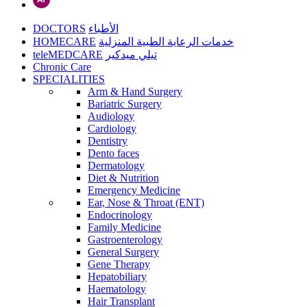
DOCTORS
الأطباء
HOMECARE
خدمات الرعاية الطبية المنزلية
teleMEDCARE
تيلي ميدكير
Chronic Care
SPECIALITIES
Arm & Hand Surgery
Bariatric Surgery
Audiology
Cardiology
Dentistry
Dento faces
Dermatology
Diet & Nutrition
Emergency Medicine
Ear, Nose & Throat (ENT)
Endocrinology
Family Medicine
Gastroenterology
General Surgery
Gene Therapy
Hepatobiliary
Haematology
Hair Transplant