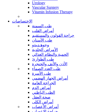
Urology
Vascular Surgery
Vitamin Infusion Therapy
الاختصاصات
طب السمنة
أمراض القلب
جراحة القولون والمستقيم
طب الأسنان
ﻮﺟﻮﻫ ﺪﻴﻨﺗﻭ
الأمراض الجلدية
الحمية والنظام الغذائي
طب الطوارئ
الأذن والأنف والحنجرة
طب الغدد الصماء
طب الأسرة
أمراض الجهاز الهضمي
الجراحة العامة
أمراض الدم
الطب الباطني
صحة العقل
أمراض الكلى
أمراض الأعصاب
جراحة الاعصاب