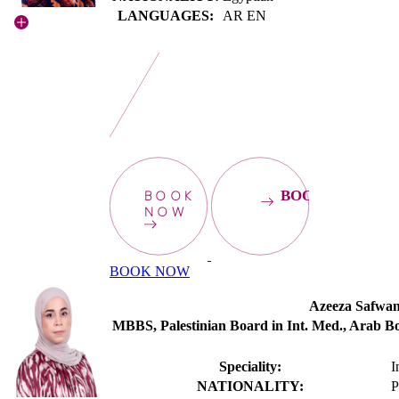
LANGUAGES:
AR EN
BOOK
BOOKNOW
NOW
BOOK NOW
Azeeza Safwa
MBBS, Palestinian Board in Int. Med., Arab B
Speciality:
I
NATIONALITY:
P