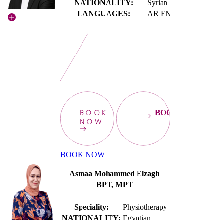
NATIONALITY:
Syrian
LANGUAGES:
AR EN
BOOK
BOOKNOW
NOW
BOOK NOW
Asmaa Mohammed Elzagh
BPT, MPT
Speciality:
Physiotherapy
NATIONALITY:
Egyptian