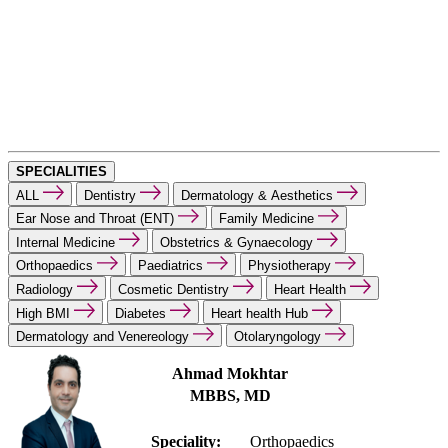
SPECIALITIES
ALL
Dentistry
Dermatology & Aesthetics
Ear Nose and Throat (ENT)
Family Medicine
Internal Medicine
Obstetrics & Gynaecology
Orthopaedics
Paediatrics
Physiotherapy
Radiology
Cosmetic Dentistry
Heart Health
High BMI
Diabetes
Heart health Hub
Dermatology and Venereology
Otolaryngology
Ahmad Mokhtar
MBBS, MD
Speciality:
Orthopaedics