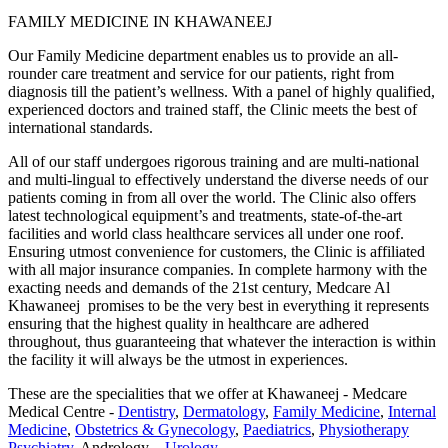
FAMILY MEDICINE IN KHAWANEEJ
Our Family Medicine department enables us to provide an all-
rounder care treatment and service for our patients, right from
diagnosis till the patient’s wellness. With a panel of highly qualified,
experienced doctors and trained staff, the Clinic meets the best of
international standards.
All of our staff undergoes rigorous training and are multi-national
and multi-lingual to effectively understand the diverse needs of our
patients coming in from all over the world. The Clinic also offers
latest technological equipment’s and treatments, state-of-the-art
facilities and world class healthcare services all under one roof.
Ensuring utmost convenience for customers, the Clinic is affiliated
with all major insurance companies. In complete harmony with the
exacting needs and demands of the 21st century, Medcare Al
Khawaneej promises to be the very best in everything it represents
ensuring that the highest quality in healthcare are adhered
throughout, thus guaranteeing that whatever the interaction is within
the facility it will always be the utmost in experiences.
These are the specialities that we offer at Khawaneej - Medcare
Medical Centre -
Dentistry
,
Dermatology
,
Family Medicine
,
Internal
Medicine
,
Obstetrics & Gynecology
,
Paediatrics
,
Physiotherapy
Psychiatry
, Andrology –
Urology