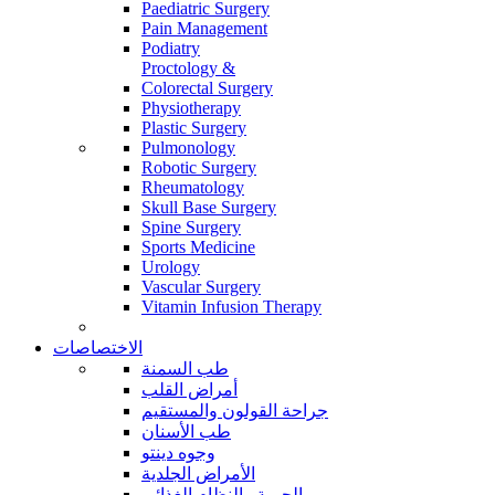
Paediatric Surgery
Pain Management
Podiatry
Proctology &
Colorectal Surgery
Physiotherapy
Plastic Surgery
Pulmonology
Robotic Surgery
Rheumatology
Skull Base Surgery
Spine Surgery
Sports Medicine
Urology
Vascular Surgery
Vitamin Infusion Therapy
الاختصاصات
طب السمنة
أمراض القلب
جراحة القولون والمستقيم
طب الأسنان
وجوه دينتو
الأمراض الجلدية
الحمية والنظام الغذائي