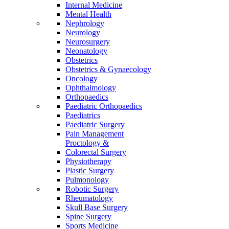
Internal Medicine
Mental Health
Nephrology
Neurology
Neurosurgery
Neonatology
Obstetrics
Obstetrics & Gynaecology
Oncology
Ophthalmology
Orthopaedics
Paediatric Orthopaedics
Paediatrics
Paediatric Surgery
Pain Management
Proctology &
Colorectal Surgery
Physiotherapy
Plastic Surgery
Pulmonology
Robotic Surgery
Rheumatology
Skull Base Surgery
Spine Surgery
Sports Medicine