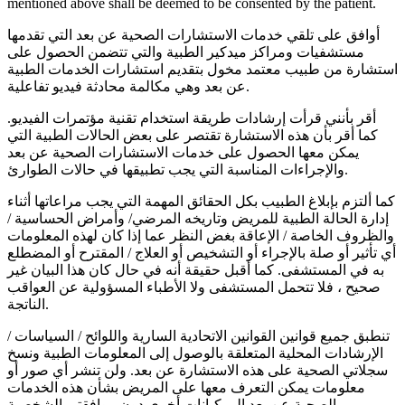
mentioned above shall be deemed to be consented by the patient.
أوافق على تلقي خدمات الاستشارات الصحية عن بعد التي تقدمها
مستشفيات ومراكز ميدكير الطبية والتي تتضمن الحصول على
استشارة من طبيب معتمد مخول بتقديم استشارات الخدمات الطبية
عن بعد وهي مكالمة محادثة فيديو تفاعلية.
أقر بأنني قرأت إرشادات طريقة استخدام تقنية مؤتمرات الفيديو.
كما أقر بأن هذه الاستشارة تقتصر على بعض الحالات الطبية التي
يمكن معها الحصول على خدمات الاستشارات الصحية عن بعد
والإجراءات المناسبة التي يجب تطبيقها في حالات الطوارئ.
كما ألتزم بإبلاغ الطبيب بكل الحقائق المهمة التي يجب مراعاتها أثناء
إدارة الحالة الطبية للمريض وتاريخه المرضي/ وأمراض الحساسية /
والظروف الخاصة / الإعاقة بغض النظر عما إذا كان لهذه المعلومات
أي تأثير أو صلة بالإجراء أو التشخيص أو العلاج / المقترح أو المضطلع
به في المستشفى. كما أقبل حقيقة أنه في حال كان هذا البيان غير
صحيح ، فلا تتحمل المستشفى ولا الأطباء المسؤولية عن العواقب
الناتجة.
تنطبق جميع قوانين القوانين الاتحادية السارية واللوائح / السياسات /
الإرشادات المحلية المتعلقة بالوصول إلى المعلومات الطبية ونسخ
سجلاتي الصحية على هذه الاستشارة عن بعد. ولن تنشر أي صور أو
معلومات يمكن التعرف معها على المريض بشأن هذه الخدمات
الصحية عن بعد إلى كيانات أخرى دون موافقتي الشخصية.