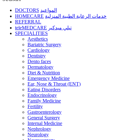
DOCTORS
المواعيد
HOMECARE
خدمات الرعاية الطبية المنزلية
REFERRAL
teleMEDCARE
تيلي ميدكير
SPECIALITIES
Aesthetics
Bariatric Surgery
Cardiology
Dentistry
Dento faces
Dermatology
Diet & Nutrition
Emergency Medicine
Ear, Nose & Throat (ENT)
Eating Disorders
Endocrinology
Family Medicine
Fertility
Gastroenterology
General Surgery
Internal Medicine
Nephrology
Neurology