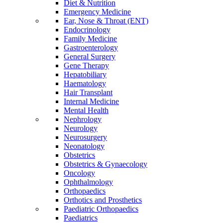
Diet & Nutrition
Emergency Medicine
Ear, Nose & Throat (ENT)
Endocrinology
Family Medicine
Gastroenterology
General Surgery
Gene Therapy
Hepatobiliary
Haematology
Hair Transplant
Internal Medicine
Mental Health
Nephrology
Neurology
Neurosurgery
Neonatology
Obstetrics
Obstetrics & Gynaecology
Oncology
Ophthalmology
Orthopaedics
Orthotics and Prosthetics
Paediatric Orthopaedics
Paediatrics