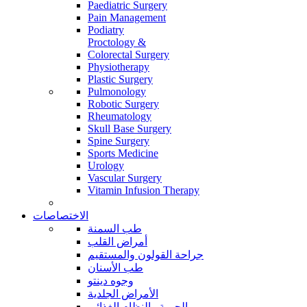
Paediatric Surgery
Pain Management
Podiatry
Proctology &
Colorectal Surgery
Physiotherapy
Plastic Surgery
Pulmonology
Robotic Surgery
Rheumatology
Skull Base Surgery
Spine Surgery
Sports Medicine
Urology
Vascular Surgery
Vitamin Infusion Therapy
الاختصاصات
طب السمنة
أمراض القلب
جراحة القولون والمستقيم
طب الأسنان
وجوه دينتو
الأمراض الجلدية
الحمية والنظام الغذائي