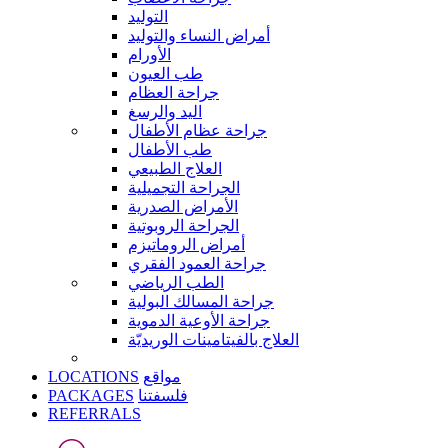
التوليد
أمراض النساء والتوليد
الأورام
طب العيون
جراحة العظام
اليد والرسغ
جراحة عظام الأطفال
طب الأطفال
العلاج الطبيعي
الجراحة التجميلية
الأمراض الصدرية
الجراحة الروبوتية
أمراض الروماتيزم
جراحة العمود الفقري
الطب الرياضي
جراحة المسالك البولية
جراحة الأوعية الدموية
العلاج بالفيتامينات الوريديّة
LOCATIONS
مواقع
PACKAGES
فلسفتنا
REFERRALS