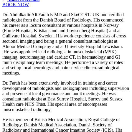
BOOK NOW
Dr. Abdulkadir Ali Farah is MD and Sta/CCST- UK and certified
radiologist from the Danish Board of Radiology. His commenced
his career as a locum consultant at various hospitals in Norway
(Forde Hospital, Kristiansund and Lovisenberg Hospital) and at
Gallivare Hospital, Sweden. His work experience consists of cross
sectional imaging and being a general consultant radiologist at
Alnoor Medical Company and at University Hospital Lewisham.
He was appointed lead radiologist in musculoskeletal (MSK)
imaging, neuroimaging and cardiac CT, in haematology and GI
multi-disciplinary team meetings. He performed a variety of roles
and set up local neurology and pain service clinico-radiological
meetings.
Dr. Farah has been extensively involved in training and career
development of radiologists and radiographers including supervision
and presence at local governance and audit meetings. He was
consultant radiologist at East Surrey Hospital, Surrey and Sussex
Health care NHS Trust. His special area of encompasses
musculoskeletal radiology.
He is member of British Medical Association, Royal College of
Radiology, Danish Medical Association, Danish Society of
Radiology and International Cancer Imaging Society (ICIS). His