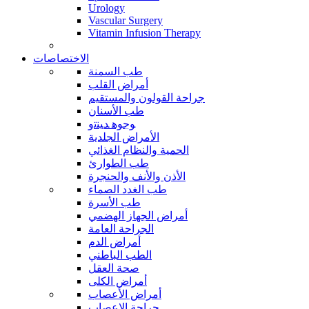
Urology
Vascular Surgery
Vitamin Infusion Therapy
الاختصاصات
طب السمنة
أمراض القلب
جراحة القولون والمستقيم
طب الأسنان
ﻮﺟﻮﻫ ﺪﻴﻨﺗﻭ
الأمراض الجلدية
الحمية والنظام الغذائي
طب الطوارئ
الأذن والأنف والحنجرة
طب الغدد الصماء
طب الأسرة
أمراض الجهاز الهضمي
الجراحة العامة
أمراض الدم
الطب الباطني
صحة العقل
أمراض الكلى
أمراض الأعصاب
جراحة الاعصاب