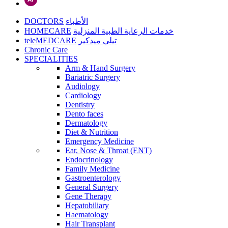
DOCTORS
الأطباء
HOMECARE
خدمات الرعاية الطبية المنزلية
teleMEDCARE
تيلي ميدكير
Chronic Care
SPECIALITIES
Arm & Hand Surgery
Bariatric Surgery
Audiology
Cardiology
Dentistry
Dento faces
Dermatology
Diet & Nutrition
Emergency Medicine
Ear, Nose & Throat (ENT)
Endocrinology
Family Medicine
Gastroenterology
General Surgery
Gene Therapy
Hepatobiliary
Haematology
Hair Transplant