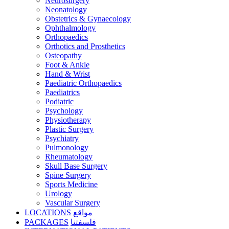
Neurosurgery
Neonatology
Obstetrics & Gynaecology
Ophthalmology
Orthopaedics
Orthotics and Prosthetics
Osteopathy
Foot & Ankle
Hand & Wrist
Paediatric Orthopaedics
Paediatrics
Podiatric
Psychology
Physiotherapy
Plastic Surgery
Psychiatry
Pulmonology
Rheumatology
Skull Base Surgery
Spine Surgery
Sports Medicine
Urology
Vascular Surgery
LOCATIONS
مواقع
PACKAGES
فلسفتنا