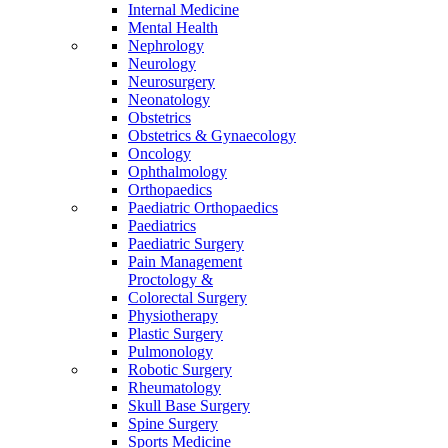
Internal Medicine
Mental Health
Nephrology
Neurology
Neurosurgery
Neonatology
Obstetrics
Obstetrics & Gynaecology
Oncology
Ophthalmology
Orthopaedics
Paediatric Orthopaedics
Paediatrics
Paediatric Surgery
Pain Management
Proctology &
Colorectal Surgery
Physiotherapy
Plastic Surgery
Pulmonology
Robotic Surgery
Rheumatology
Skull Base Surgery
Spine Surgery
Sports Medicine