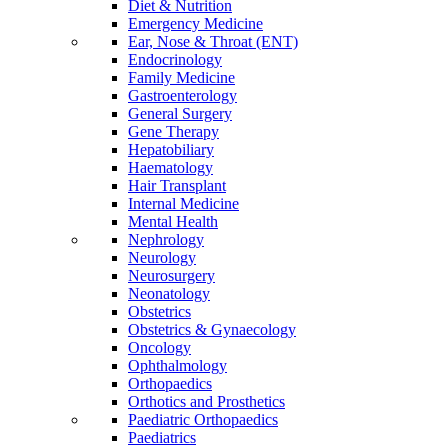
Diet & Nutrition
Emergency Medicine
Ear, Nose & Throat (ENT)
Endocrinology
Family Medicine
Gastroenterology
General Surgery
Gene Therapy
Hepatobiliary
Haematology
Hair Transplant
Internal Medicine
Mental Health
Nephrology
Neurology
Neurosurgery
Neonatology
Obstetrics
Obstetrics & Gynaecology
Oncology
Ophthalmology
Orthopaedics
Orthotics and Prosthetics
Paediatric Orthopaedics
Paediatrics