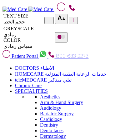
TEXT SIZE
حجم الخط
GREYSCALE
رمادي
COLOR
مقياس رمادي
800 633 2273
Patient Portal
DOCTORS
الأطباء
HOMECARE
خدمات الرعاية الطبية المنزلية
teleMEDCARE
تيلي ميدكير
Chronic Care
SPECIALITIES
Aesthetics
Arm & Hand Surgery
Audiology
Bariatric Surgery
Cardiology
Dentistry
Dento faces
Dermatology