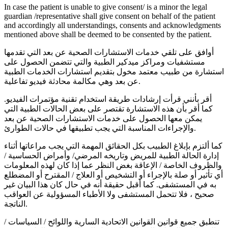
In case the patient is unable to give consent/ is a minor the legal
guardian /representative shall give consent on behalf of the patient
and accordingly all understandings, consents and acknowledgments
mentioned above shall be deemed to be consented by the patient.
أوافق على تلقي خدمات الاستشارات الصحية عن بعد التي تقدمها
مستشفيات ومراكز ميدكير الطبية والتي تتضمن الحصول على
استشارة من طبيب معتمد مخول بتقديم استشارات الخدمات الطبية
عن بعد وهي مكالمة محادثة فيديو تفاعلية.
أقر بأنني قرأت إرشادات طريقة استخدام تقنية مؤتمرات الفيديو.
كما أقر بأن هذه الاستشارة تقتصر على بعض الحالات الطبية التي
يمكن معها الحصول على خدمات الاستشارات الصحية عن بعد
والإجراءات المناسبة التي يجب تطبيقها في حالات الطوارئ.
كما ألتزم بإبلاغ الطبيب بكل الحقائق المهمة التي يجب مراعاتها أثناء
إدارة الحالة الطبية للمريض وتاريخه المرضي/ وأمراض الحساسية /
والظروف الخاصة / الإعاقة بغض النظر عما إذا كان لهذه المعلومات
أي تأثير أو صلة بالإجراء أو التشخيص أو العلاج / المقترح أو المضطلع
به في المستشفى. كما أقبل حقيقة أنه في حال كان هذا البيان غير
صحيح ، فلا تتحمل المستشفى ولا الأطباء المسؤولية عن العواقب
الناتجة.
تنطبق جميع قوانين القوانين الاتحادية السارية واللوائح / السياسات /