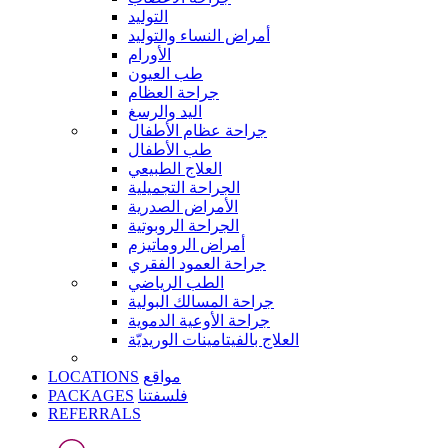
التوليد
أمراض النساء والتوليد
الأورام
طب العيون
جراحة العظام
اليد والرسغ
جراحة عظام الأطفال
طب الأطفال
العلاج الطبيعي
الجراحة التجميلية
الأمراض الصدرية
الجراحة الروبوتية
أمراض الروماتيزم
جراحة العمود الفقري
الطب الرياضي
جراحة المسالك البولية
جراحة الأوعية الدموية
العلاج بالفيتامينات الوريديّة
LOCATIONS
مواقع
PACKAGES
فلسفتنا
REFERRALS