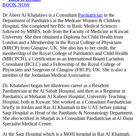
BOOK NOW
Dr Abeer Al Khalafawi is a Consultant
Paediatrician
in the
Department of Paediatrics at the Medcare Women & Children
Hospital. She completed her BSc in Basic Medical Sciences
followed by MBBS, both from the Faculty of Medicine at Kuwait
University. She then obtained a Diploma for Child Health from
London and a Membership in the Royal College of Physicians
(MRCP) from Glasgow, UK. She also has to her credit, the
membership of the Royal College of Paediatrics and Child Health
(MRCPCH), a Certification as an International Board Lactation
Consultant (BCLC) and a Fellowship of the Royal College of
Physicians and Surgeons of Glasgow (FRCP), UK. She is also a
member of the Jordanian Medical Association.
Dr. Khalafawi began her illustrious career as a Resident
Paediatrician at the Al Sabah Hospital, and then as a Registrar in
Paediatrics at Mubarak Al Kabeer Hospital, University Teaching
Hospital, both in Kuwait. She worked as a Consultant Paediatrician
briefly in Jordan and Ras Al Khaimah in the UAE before joining
Saqr Hospital as Head of the Paediatric & Neonatology Department.
She also worked in Sharjah as a Consultant Paediatrician at Al Dana
Specialist Medical Centre.
At the Saqr Hospital which is a MOH hospital in Ras Al Khaimah,