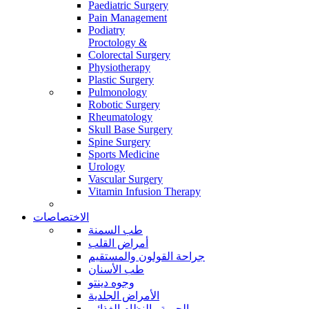
Paediatric Surgery
Pain Management
Podiatry
Proctology &
Colorectal Surgery
Physiotherapy
Plastic Surgery
Pulmonology
Robotic Surgery
Rheumatology
Skull Base Surgery
Spine Surgery
Sports Medicine
Urology
Vascular Surgery
Vitamin Infusion Therapy
الاختصاصات
طب السمنة
أمراض القلب
جراحة القولون والمستقيم
طب الأسنان
وجوه دينتو
الأمراض الجلدية
الحمية والنظام الغذائي