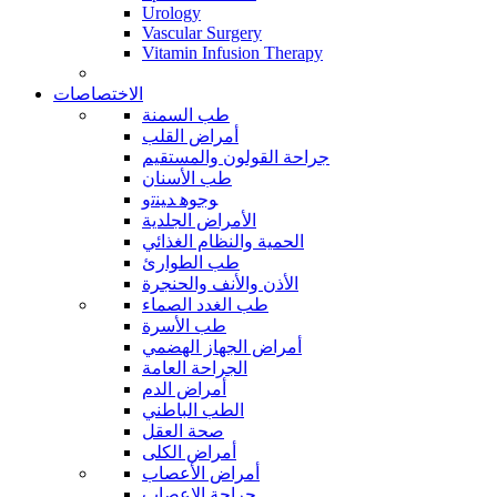
Urology
Vascular Surgery
Vitamin Infusion Therapy
الاختصاصات
طب السمنة
أمراض القلب
جراحة القولون والمستقيم
طب الأسنان
ﻮﺟﻮﻫ ﺪﻴﻨﺗﻭ
الأمراض الجلدية
الحمية والنظام الغذائي
طب الطوارئ
الأذن والأنف والحنجرة
طب الغدد الصماء
طب الأسرة
أمراض الجهاز الهضمي
الجراحة العامة
أمراض الدم
الطب الباطني
صحة العقل
أمراض الكلى
أمراض الأعصاب
جراحة الاعصاب