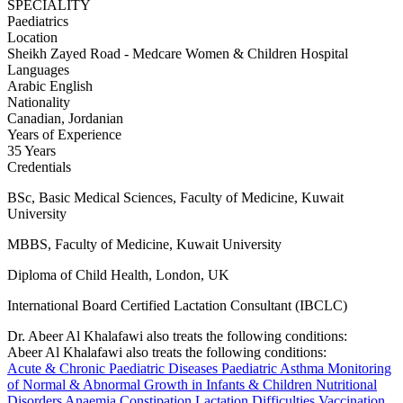
SPECIALITY
Paediatrics
Location
Sheikh Zayed Road - Medcare Women & Children Hospital
Languages
Arabic
English
Nationality
Canadian, Jordanian
Years of Experience
35 Years
Credentials
BSc, Basic Medical Sciences, Faculty of Medicine, Kuwait
University
MBBS, Faculty of Medicine, Kuwait University
Diploma of Child Health, London, UK
International Board Certified Lactation Consultant (IBCLC)
Dr. Abeer Al Khalafawi also treats the following conditions:
Abeer Al Khalafawi also treats the following conditions:
Acute & Chronic Paediatric Diseases
Paediatric Asthma
Monitoring
of Normal & Abnormal Growth in Infants & Children
Nutritional
Disorders
Anaemia
Constipation
Lactation Difficulties
Vaccination