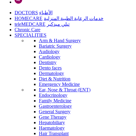
DOCTORS
الأطباء
HOMECARE
خدمات الرعاية الطبية المنزلية
teleMEDCARE
تيلي ميدكير
Chronic Care
SPECIALITIES
Arm & Hand Surgery
Bariatric Surgery
Audiology
Cardiology
Dentistry
Dento faces
Dermatology
Diet & Nutrition
Emergency Medicine
Ear, Nose & Throat (ENT)
Endocrinology
Family Medicine
Gastroenterology
General Surgery
Gene Therapy
Hepatobiliary
Haematology
Hair Transplant