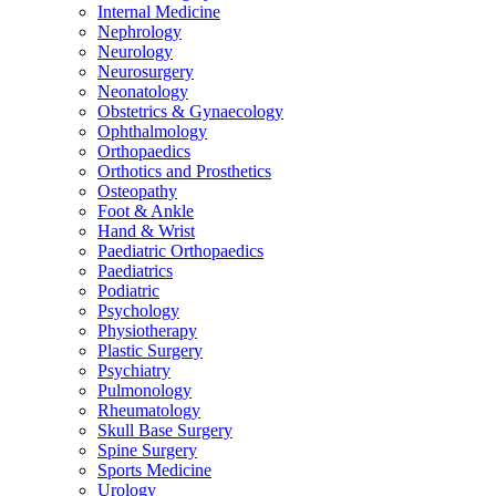
Internal Medicine
Nephrology
Neurology
Neurosurgery
Neonatology
Obstetrics & Gynaecology
Ophthalmology
Orthopaedics
Orthotics and Prosthetics
Osteopathy
Foot & Ankle
Hand & Wrist
Paediatric Orthopaedics
Paediatrics
Podiatric
Psychology
Physiotherapy
Plastic Surgery
Psychiatry
Pulmonology
Rheumatology
Skull Base Surgery
Spine Surgery
Sports Medicine
Urology