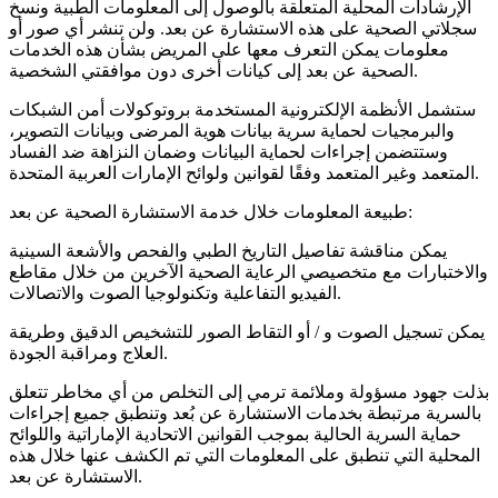
الإرشادات المحلية المتعلقة بالوصول إلى المعلومات الطبية ونسخ
سجلاتي الصحية على هذه الاستشارة عن بعد. ولن تنشر أي صور أو
معلومات يمكن التعرف معها على المريض بشأن هذه الخدمات
الصحية عن بعد إلى كيانات أخرى دون موافقتي الشخصية.
ستشمل الأنظمة الإلكترونية المستخدمة بروتوكولات أمن الشبكات
والبرمجيات لحماية سرية بيانات هوية المرضى وبيانات التصوير،
وستتضمن إجراءات لحماية البيانات وضمان النزاهة ضد الفساد
المتعمد وغير المتعمد وفقًا لقوانين ولوائح الإمارات العربية المتحدة.
طبيعة المعلومات خلال خدمة الاستشارة الصحية عن بعد:
يمكن مناقشة تفاصيل التاريخ الطبي والفحص والأشعة السينية
والاختبارات مع متخصيصي الرعاية الصحية الآخرين من خلال مقاطع
الفيديو التفاعلية وتكنولوجيا الصوت والاتصالات.
يمكن تسجيل الصوت و / أو التقاط الصور للتشخيص الدقيق وطريقة
العلاج ومراقبة الجودة.
بذلت جهود مسؤولة وملائمة ترمي إلى التخلص من أي مخاطر تتعلق
بالسرية مرتبطة بخدمات الاستشارة عن بُعد وتنطبق جميع إجراءات
حماية السرية الحالية بموجب القوانين الاتحادية الإماراتية واللوائح
المحلية التي تنطبق على المعلومات التي تم الكشف عنها خلال هذه
الاستشارة عن بعد.