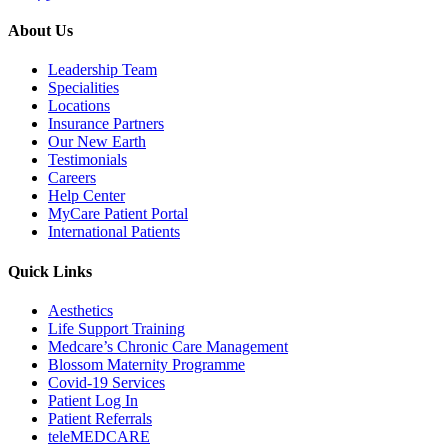
About Us
Leadership Team
Specialities
Locations
Insurance Partners
Our New Earth
Testimonials
Careers
Help Center
MyCare Patient Portal
International Patients
Quick Links
Aesthetics
Life Support Training
Medcare’s Chronic Care Management
Blossom Maternity Programme
Covid-19 Services
Patient Log In
Patient Referrals
teleMEDCARE