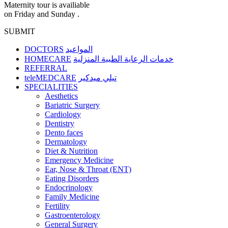
Maternity tour is availiable
on Friday and Sunday .
SUBMIT
DOCTORS
المواعيد
HOMECARE
خدمات الرعاية الطبية المنزلية
REFERRAL
teleMEDCARE
تيلي ميدكير
SPECIALITIES
Aesthetics
Bariatric Surgery
Cardiology
Dentistry
Dento faces
Dermatology
Diet & Nutrition
Emergency Medicine
Ear, Nose & Throat (ENT)
Eating Disorders
Endocrinology
Family Medicine
Fertility
Gastroenterology
General Surgery