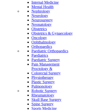
Internal Medicine
Mental Health
Nephrology
Neurology
Neurosurgery
Neonatology
Obstetrics
Obstetrics & Gynaecology
Oncology
Ophthalmology
Orthopaedics
Paediatric Orthopaedics
Paediatrics
Paediatric Surgery
Pain Management
Proctology &
Colorectal Surgery
Physiotherapy
Plastic Surgery
Pulmonology
Robotic Surgery
Rheumatology
Skull Base Surgery
Spine Surgery
Sports Medicine