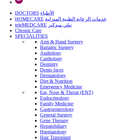
DOCTORS
الأطباء
HOMECARE
خدمات الرعاية الطبية المنزلية
teleMEDCARE
تيلي ميدكير
Chronic Care
SPECIALITIES
Arm & Hand Surgery
Bariatric Surgery
Audiology
Cardiology
Dentistry
Dento faces
Dermatology
Diet & Nutrition
Emergency Medicine
Ear, Nose & Throat (ENT)
Endocrinology
Family Medicine
Gastroenterology
General Surgery
Gene Therapy
Hepatobiliary
Haematology
Hair Transplant