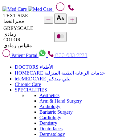
TEXT SIZE
حجم الخط
GREYSCALE
رمادي
COLOR
مقياس رمادي
800 633 2273
Patient Portal
DOCTORS
الأطباء
HOMECARE
خدمات الرعاية الطبية المنزلية
teleMEDCARE
تيلي ميدكير
Chronic Care
SPECIALITIES
Aesthetics
Arm & Hand Surgery
Audiology
Bariatric Surgery
Cardiology
Dentistry
Dento faces
Dermatology