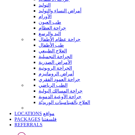
التوليد
أمراض النساء والتوليد
الأورام
طب العيون
جراحة العظام
اليد والرسغ
جراحة عظام الأطفال
طب الأطفال
العلاج الطبيعي
الجراحة التجميلية
الأمراض الصدرية
الجراحة الروبوتية
أمراض الروماتيزم
جراحة العمود الفقري
الطب الرياضي
جراحة المسالك البولية
جراحة الأوعية الدموية
العلاج بالفيتامينات الوريديّة
LOCATIONS
مواقع
PACKAGES
فلسفتنا
REFERRALS