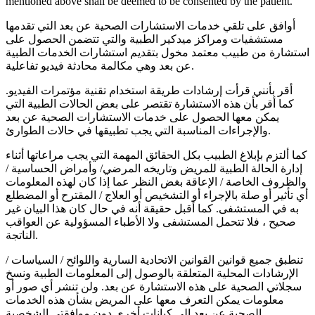
mentioned above shall be deemed to be consented by the patient.
أوافق على تلقي خدمات الاستشارات الصحية عن بعد التي تقدمها
مستشفيات ومراكز ميدكير الطبية والتي تتضمن الحصول على
استشارة من طبيب معتمد مخول بتقديم استشارات الخدمات الطبية
عن بعد وهي مكالمة محادثة فيديو تفاعلية.
أقر بأنني قرأت إرشادات طريقة استخدام تقنية مؤتمرات الفيديو.
كما أقر بأن هذه الاستشارة تقتصر على بعض الحالات الطبية التي
يمكن معها الحصول على خدمات الاستشارات الصحية عن بعد
والإجراءات المناسبة التي يجب تطبيقها في حالات الطوارئ.
كما ألتزم بإبلاغ الطبيب بكل الحقائق المهمة التي يجب مراعاتها أثناء
إدارة الحالة الطبية للمريض وتاريخه المرضي/ وأمراض الحساسية /
والظروف الخاصة / الإعاقة بغض النظر عما إذا كان لهذه المعلومات
أي تأثير أو صلة بالإجراء أو التشخيص أو العلاج / المقترح أو المضطلع
به في المستشفى. كما أقبل حقيقة أنه في حال كان هذا البيان غير
صحيح ، فلا تتحمل المستشفى ولا الأطباء المسؤولية عن العواقب
الناتجة.
تنطبق جميع قوانين القوانين الاتحادية السارية واللوائح / السياسات /
الإرشادات المحلية المتعلقة بالوصول إلى المعلومات الطبية ونسخ
سجلاتي الصحية على هذه الاستشارة عن بعد. ولن تنشر أي صور أو
معلومات يمكن التعرف معها على المريض بشأن هذه الخدمات
الصحية عن بعد إلى كيانات أخرى دون موافقتي الشخصية.