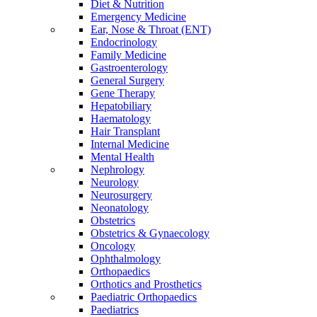
Diet & Nutrition
Emergency Medicine
Ear, Nose & Throat (ENT)
Endocrinology
Family Medicine
Gastroenterology
General Surgery
Gene Therapy
Hepatobiliary
Haematology
Hair Transplant
Internal Medicine
Mental Health
Nephrology
Neurology
Neurosurgery
Neonatology
Obstetrics
Obstetrics & Gynaecology
Oncology
Ophthalmology
Orthopaedics
Orthotics and Prosthetics
Paediatric Orthopaedics
Paediatrics