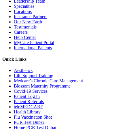
Leadership Team
Specialities
Locations
Insurance Partners
Our New Earth
Testimonials
Careers
Help Center
MyCare Patient Portal
International Patients
Quick Links
Aesthetics
Life Support Training
Medcare’s Chronic Care Management
Blossom Maternity Programme
Covid-19 Services
Patient Log In
Patient Referrals
teleMEDCARE
Health Library
Flu Vaccination Shot
PCR Test Dubai
Home PCR Test Dubai