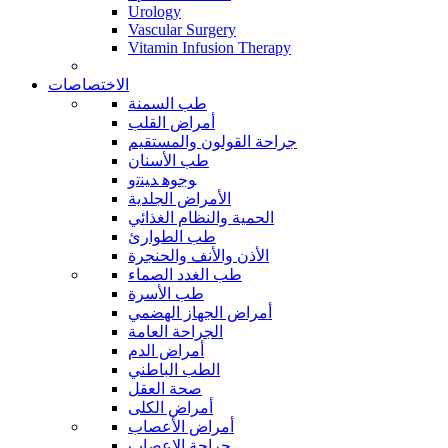
Urology
Vascular Surgery
Vitamin Infusion Therapy
الاختصاصات
طب السمنة
أمراض القلب
جراحة القولون والمستقيم
طب الأسنان
ﻮﺟﻮﻫ ﺪﻴﻨﺗﻭ
الأمراض الجلدية
الحمية والنظام الغذائي
طب الطوارئ
الأذن والأنف والحنجرة
طب الغدد الصماء
طب الأسرة
أمراض الجهاز الهضمي
الجراحة العامة
أمراض الدم
الطب الباطني
صحة العقل
أمراض الكلى
أمراض الأعصاب
جراحة الاعصاب