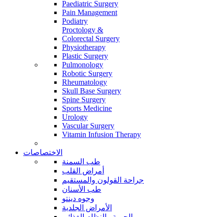
Paediatric Surgery
Pain Management
Podiatry
Proctology &
Colorectal Surgery
Physiotherapy
Plastic Surgery
Pulmonology
Robotic Surgery
Rheumatology
Skull Base Surgery
Spine Surgery
Sports Medicine
Urology
Vascular Surgery
Vitamin Infusion Therapy
الاختصاصات
طب السمنة
أمراض القلب
جراحة القولون والمستقيم
طب الأسنان
وجوه دينتو
الأمراض الجلدية
الحمية والنظام الغذائي