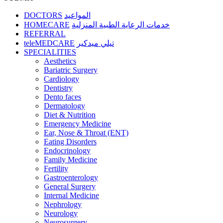
DOCTORS
المواعيد
HOMECARE
خدمات الرعاية الطبية المنزلية
REFERRAL
teleMEDCARE
تيلي ميدكير
SPECIALITIES
Aesthetics
Bariatric Surgery
Cardiology
Dentistry
Dento faces
Dermatology
Diet & Nutrition
Emergency Medicine
Ear, Nose & Throat (ENT)
Eating Disorders
Endocrinology
Family Medicine
Fertility
Gastroenterology
General Surgery
Internal Medicine
Nephrology
Neurology
Neurosurgery