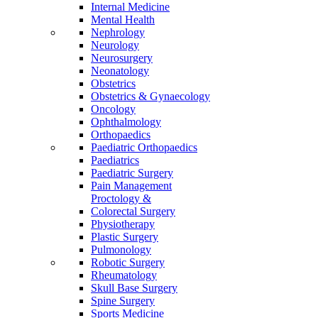
Internal Medicine
Mental Health
Nephrology
Neurology
Neurosurgery
Neonatology
Obstetrics
Obstetrics & Gynaecology
Oncology
Ophthalmology
Orthopaedics
Paediatric Orthopaedics
Paediatrics
Paediatric Surgery
Pain Management
Proctology &
Colorectal Surgery
Physiotherapy
Plastic Surgery
Pulmonology
Robotic Surgery
Rheumatology
Skull Base Surgery
Spine Surgery
Sports Medicine