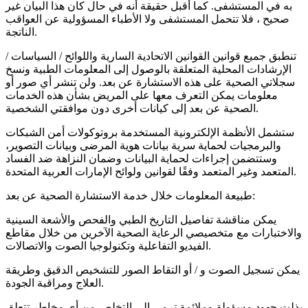
به في المستشفى. كما أقبل حقيقة أنه في حال كان هذا البيان غير
صحيح ، فلا تتحمل المستشفى ولا الأطباء المسؤولية عن العواقب
الناتجة.
تنطبق جميع قوانين القوانين الاتحادية السارية واللوائح / السياسات /
الإرشادات المحلية المتعلقة بالوصول إلى المعلومات الطبية ونسخ
سجلاتي الصحية على هذه الاستشارة عن بعد. ولن تنشر أي صور أو
معلومات يمكن التعرف معها على المريض بشأن هذه الخدمات
الصحية عن بعد إلى كيانات أخرى دون موافقتي الشخصية.
ستشمل الأنظمة الإلكترونية المستخدمة بروتوكولات أمن الشبكات
والبرمجيات لحماية سرية بيانات هوية المرضى وبيانات التصوير،
وستتضمن إجراءات لحماية البيانات وضمان النزاهة ضد الفساد
المتعمد وغير المتعمد وفقًا لقوانين ولوائح الإمارات العربية المتحدة.
طبيعة المعلومات خلال خدمة الاستشارة الصحية عن بعد:
يمكن مناقشة تفاصيل التاريخ الطبي والفحص والأشعة السينية
والاختبارات مع متخصيصي الرعاية الصحية الآخرين من خلال مقاطع
الفيديو التفاعلية وتكنولوجيا الصوت والاتصالات.
يمكن تسجيل الصوت و / أو التقاط الصور للتشخيص الدقيق وطريقة
العلاج ومراقبة الجودة.
بذلت جهود مسؤولة وملائمة ترمي إلى التخلص من أي مخاطر تتعلق