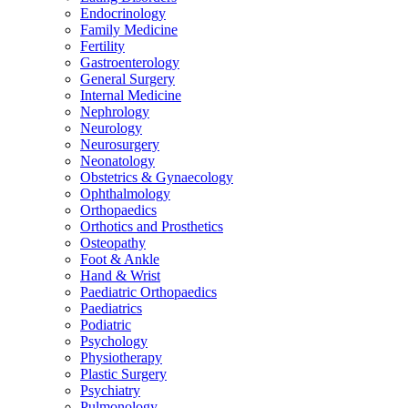
Endocrinology
Family Medicine
Fertility
Gastroenterology
General Surgery
Internal Medicine
Nephrology
Neurology
Neurosurgery
Neonatology
Obstetrics & Gynaecology
Ophthalmology
Orthopaedics
Orthotics and Prosthetics
Osteopathy
Foot & Ankle
Hand & Wrist
Paediatric Orthopaedics
Paediatrics
Podiatric
Psychology
Physiotherapy
Plastic Surgery
Psychiatry
Pulmonology