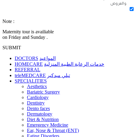
والعروض.
Note :
Maternity tour is availiable
on Friday and Sunday .
SUBMIT
DOCTORS
المواعيد
HOMECARE
خدمات الرعاية الطبية المنزلية
REFERRAL
teleMEDCARE
تيلي ميدكير
SPECIALITIES
Aesthetics
Bariatric Surgery
Cardiology
Dentistry
Dento faces
Dermatology
Diet & Nutrition
Emergency Medicine
Ear, Nose & Throat (ENT)
Eating Disorders