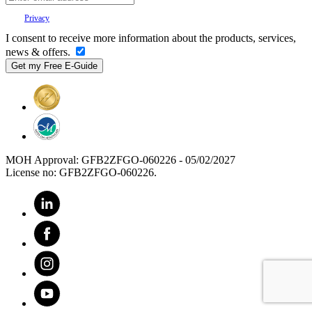
Your
Privacy
is important to us.
I consent to receive more information about the products, services,
news & offers.
MOH Approval: GFB2ZFGO-060226 - 05/02/2027
License no: GFB2ZFGO-060226.