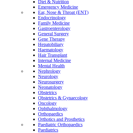
Diet & Nutrition
Emergency Medicine
Ear, Nose & Throat (ENT)
Endocrinology
Family Medicine
Gastroenterology
General Surgery
Gene Therapy
Hepatobiliary
Haematology
Hair Transplant
Internal Medicine
Mental Health
Nephrology
Neurology
Neurosurgery
Neonatology
Obstetrics
Obstetrics & Gynaecology
Oncology
Ophthalmology
Orthopaedics
Orthotics and Prosthetics
Paediatric Orthopaedics
Paediatrics