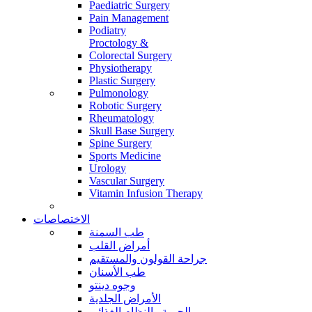
Paediatric Surgery
Pain Management
Podiatry
Proctology &
Colorectal Surgery
Physiotherapy
Plastic Surgery
Pulmonology
Robotic Surgery
Rheumatology
Skull Base Surgery
Spine Surgery
Sports Medicine
Urology
Vascular Surgery
Vitamin Infusion Therapy
الاختصاصات
طب السمنة
أمراض القلب
جراحة القولون والمستقيم
طب الأسنان
وجوه دينتو
الأمراض الجلدية
الحمية والنظام الغذائي