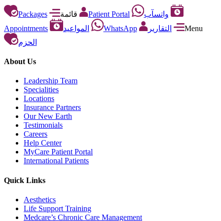
Packages
قائمة
Patient Portal
واتسآب
Appointments
المواعيد
WhatsApp
التقارير
Menu
الحزم
About Us
Leadership Team
Specialities
Locations
Insurance Partners
Our New Earth
Testimonials
Careers
Help Center
MyCare Patient Portal
International Patients
Quick Links
Aesthetics
Life Support Training
Medcare’s Chronic Care Management