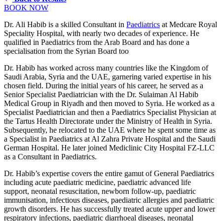
BOOK NOW
Dr. Ali Habib is a skilled Consultant in
Paediatrics
at Medcare Royal
Speciality Hospital, with nearly two decades of experience. He
qualified in Paediatrics from the Arab Board and has done a
specialisation from the Syrian Board too
Dr. Habib has worked across many countries like the Kingdom of
Saudi Arabia, Syria and the UAE, garnering varied expertise in his
chosen field. During the initial years of his career, he served as a
Senior Specialist Paediatrician with the Dr. Sulaiman Al Habib
Medical Group in Riyadh and then moved to Syria. He worked as a
Specialist Paediatrician and then a Paediatrics Specialist Physician at
the Tartus Health Directorate under the Ministry of Health in Syria.
Subsequently, he relocated to the UAE where he spent some time as
a Specialist in Paediatrics at Al Zahra Private Hospital and the Saudi
German Hospital. He later joined Mediclinic City Hospital FZ-LLC
as a Consultant in Paediatrics.
Dr. Habib’s expertise covers the entire gamut of General Paediatrics
including acute paediatric medicine, paediatric advanced life
support, neonatal resuscitation, newborn follow-up, paediatric
immunisation, infectious diseases, paediatric allergies and paediatric
growth disorders. He has successfully treated acute upper and lower
respiratory infections, paediatric diarrhoeal diseases, neonatal