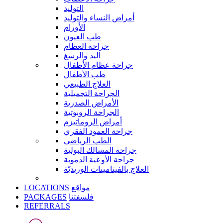
التوليد
أمراض النساء والتوليد
الأورام
طب العيون
جراحة العظام
اليد والرسغ
جراحة عظام الأطفال
طب الأطفال
العلاج الطبيعي
الجراحة التجميلية
الأمراض الصدرية
الجراحة الروبوتية
أمراض الروماتيزم
جراحة العمود الفقري
الطب الرياضي
جراحة المسالك البولية
جراحة الأوعية الدموية
العلاج بالفيتامينات الوريديّة
LOCATIONS
مواقع
PACKAGES
فلسفتنا
REFERRALS