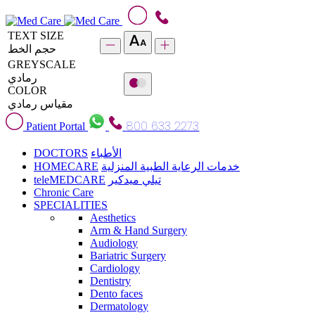
TEXT SIZE
حجم الخط
GREYSCALE
رمادي
COLOR
مقياس رمادي
800 633 2273
Patient Portal
DOCTORS
الأطباء
HOMECARE
خدمات الرعاية الطبية المنزلية
teleMEDCARE
تيلي ميدكير
Chronic Care
SPECIALITIES
Aesthetics
Arm & Hand Surgery
Audiology
Bariatric Surgery
Cardiology
Dentistry
Dento faces
Dermatology