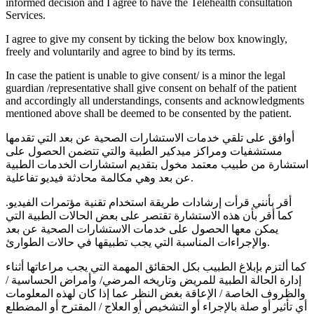
informed decision and I agree to have the Telehealth consultation
Services.
I agree to give my consent by ticking the below box knowingly,
freely and voluntarily and agree to bind by its terms.
In case the patient is unable to give consent/ is a minor the legal
guardian /representative shall give consent on behalf of the patient
and accordingly all understandings, consents and acknowledgments
mentioned above shall be deemed to be consented by the patient.
أوافق على تلقي خدمات الاستشارات الصحية عن بعد التي تقدمها
مستشفيات ومراكز ميدكير الطبية والتي تتضمن الحصول على
استشارة من طبيب معتمد مخول بتقديم استشارات الخدمات الطبية
عن بعد وهي مكالمة محادثة فيديو تفاعلية.
أقر بأنني قرأت إرشادات طريقة استخدام تقنية مؤتمرات الفيديو.
كما أقر بأن هذه الاستشارة تقتصر على بعض الحالات الطبية التي
يمكن معها الحصول على خدمات الاستشارات الصحية عن بعد
والإجراءات المناسبة التي يجب تطبيقها في حالات الطوارئ.
كما ألتزم بإبلاغ الطبيب بكل الحقائق المهمة التي يجب مراعاتها أثناء
إدارة الحالة الطبية للمريض وتاريخه المرضي/ وأمراض الحساسية /
والظروف الخاصة / الإعاقة بغض النظر عما إذا كان لهذه المعلومات
أي تأثير أو صلة بالإجراء أو التشخيص أو العلاج / المقترح أو المضطلع