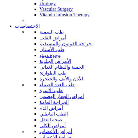
Urology
Vascular Surgery
Vitamin Infusion Therapy
الاختصاصات
طب السمنة
أمراض القلب
جراحة القولون والمستقيم
طب الأسنان
ﻮﺟﻮﻫ ﺪﻴﻨﺗﻭ
الأمراض الجلدية
الحمية والنظام الغذائي
طب الطوارئ
الأذن والأنف والحنجرة
طب الغدد الصماء
طب الأسرة
أمراض الجهاز الهضمي
الجراحة العامة
أمراض الدم
الطب الباطني
صحة العقل
أمراض الكلى
أمراض الأعصاب
جراحة الاعصاب