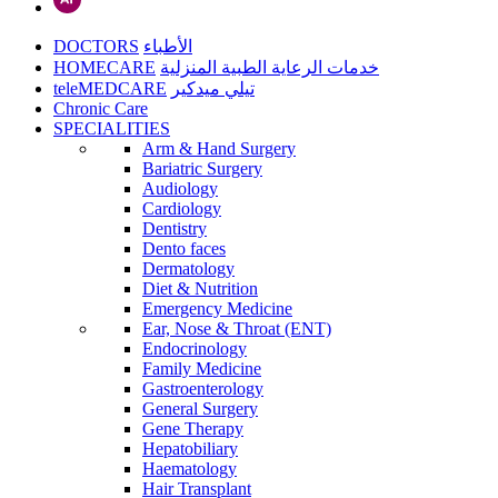
DOCTORS
الأطباء
HOMECARE
خدمات الرعاية الطبية المنزلية
teleMEDCARE
تيلي ميدكير
Chronic Care
SPECIALITIES
Arm & Hand Surgery
Bariatric Surgery
Audiology
Cardiology
Dentistry
Dento faces
Dermatology
Diet & Nutrition
Emergency Medicine
Ear, Nose & Throat (ENT)
Endocrinology
Family Medicine
Gastroenterology
General Surgery
Gene Therapy
Hepatobiliary
Haematology
Hair Transplant