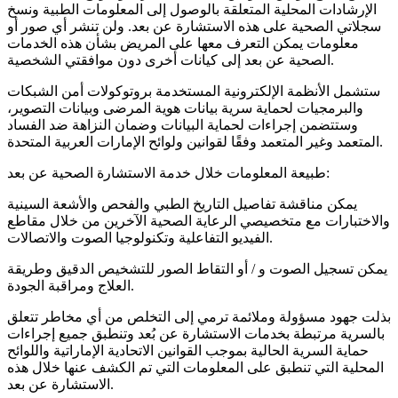
الإرشادات المحلية المتعلقة بالوصول إلى المعلومات الطبية ونسخ
سجلاتي الصحية على هذه الاستشارة عن بعد. ولن تنشر أي صور أو
معلومات يمكن التعرف معها على المريض بشأن هذه الخدمات
الصحية عن بعد إلى كيانات أخرى دون موافقتي الشخصية.
ستشمل الأنظمة الإلكترونية المستخدمة بروتوكولات أمن الشبكات
والبرمجيات لحماية سرية بيانات هوية المرضى وبيانات التصوير،
وستتضمن إجراءات لحماية البيانات وضمان النزاهة ضد الفساد
المتعمد وغير المتعمد وفقًا لقوانين ولوائح الإمارات العربية المتحدة.
طبيعة المعلومات خلال خدمة الاستشارة الصحية عن بعد:
يمكن مناقشة تفاصيل التاريخ الطبي والفحص والأشعة السينية
والاختبارات مع متخصيصي الرعاية الصحية الآخرين من خلال مقاطع
الفيديو التفاعلية وتكنولوجيا الصوت والاتصالات.
يمكن تسجيل الصوت و / أو التقاط الصور للتشخيص الدقيق وطريقة
العلاج ومراقبة الجودة.
بذلت جهود مسؤولة وملائمة ترمي إلى التخلص من أي مخاطر تتعلق
بالسرية مرتبطة بخدمات الاستشارة عن بُعد وتنطبق جميع إجراءات
حماية السرية الحالية بموجب القوانين الاتحادية الإماراتية واللوائح
المحلية التي تنطبق على المعلومات التي تم الكشف عنها خلال هذه
الاستشارة عن بعد.