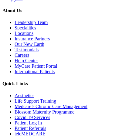
About Us
Leadership Team
Specialities
Locations
Insurance Partners
Our New Earth
Testimonials
Careers
Help Center
MyCare Patient Portal
International Patients
Quick Links
Aesthetics
Life Support Training
Medcare’s Chronic Care Management
Blossom Maternity Programme
Covid-19 Services
Patient Log In
Patient Referrals
teleMEDCARE