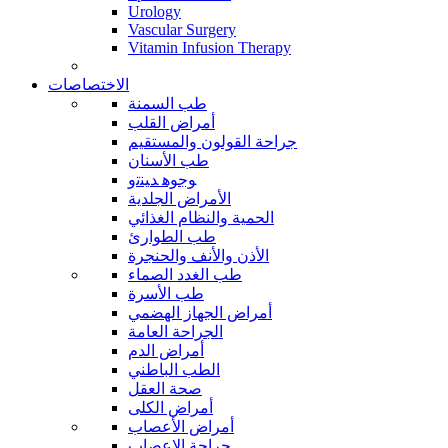
Urology
Vascular Surgery
Vitamin Infusion Therapy
الاختصاصات
طب السمنة
أمراض القلب
جراحة القولون والمستقيم
طب الأسنان
ﻮﺟﻮﻫ ﺪﻴﻨﺗﻭ
الأمراض الجلدية
الحمية والنظام الغذائي
طب الطوارئ
الأذن والأنف والحنجرة
طب الغدد الصماء
طب الأسرة
أمراض الجهاز الهضمي
الجراحة العامة
أمراض الدم
الطب الباطني
صحة العقل
أمراض الكلى
أمراض الأعصاب
جراحة الاعصاب