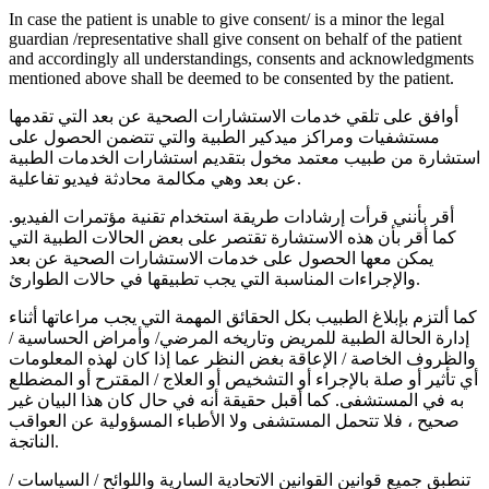
In case the patient is unable to give consent/ is a minor the legal
guardian /representative shall give consent on behalf of the patient
and accordingly all understandings, consents and acknowledgments
mentioned above shall be deemed to be consented by the patient.
أوافق على تلقي خدمات الاستشارات الصحية عن بعد التي تقدمها
مستشفيات ومراكز ميدكير الطبية والتي تتضمن الحصول على
استشارة من طبيب معتمد مخول بتقديم استشارات الخدمات الطبية
عن بعد وهي مكالمة محادثة فيديو تفاعلية.
أقر بأنني قرأت إرشادات طريقة استخدام تقنية مؤتمرات الفيديو.
كما أقر بأن هذه الاستشارة تقتصر على بعض الحالات الطبية التي
يمكن معها الحصول على خدمات الاستشارات الصحية عن بعد
والإجراءات المناسبة التي يجب تطبيقها في حالات الطوارئ.
كما ألتزم بإبلاغ الطبيب بكل الحقائق المهمة التي يجب مراعاتها أثناء
إدارة الحالة الطبية للمريض وتاريخه المرضي/ وأمراض الحساسية /
والظروف الخاصة / الإعاقة بغض النظر عما إذا كان لهذه المعلومات
أي تأثير أو صلة بالإجراء أو التشخيص أو العلاج / المقترح أو المضطلع
به في المستشفى. كما أقبل حقيقة أنه في حال كان هذا البيان غير
صحيح ، فلا تتحمل المستشفى ولا الأطباء المسؤولية عن العواقب
الناتجة.
تنطبق جميع قوانين القوانين الاتحادية السارية واللوائح / السياسات /