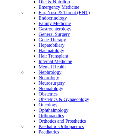
Diet & Nutrition
Emergency Medicine
Ear, Nose & Throat (ENT)
Endocrinology
Family Medicine
Gastroenterology
General Surgery
Gene Therapy
Hepatobiliary
Haematology
Hair Transplant
Internal Medicine
Mental Health
Nephrology
Neurology
Neurosurgery
Neonatology
Obstetrics
Obstetrics & Gynaecology
Oncology
Ophthalmology
Orthopaedics
Orthotics and Prosthetics
Paediatric Orthopaedics
Paediatrics