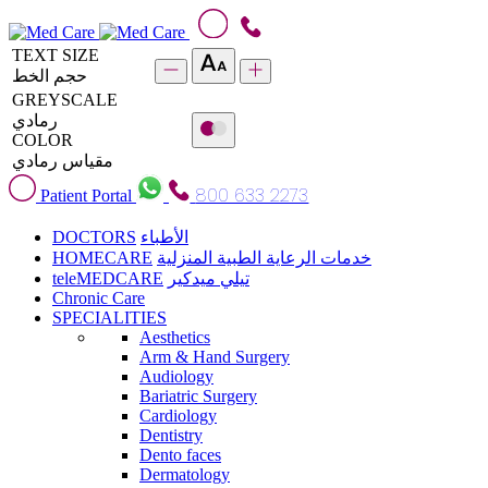
TEXT SIZE
حجم الخط
GREYSCALE
رمادي
COLOR
مقياس رمادي
800 633 2273
Patient Portal
DOCTORS
الأطباء
HOMECARE
خدمات الرعاية الطبية المنزلية
teleMEDCARE
تيلي ميدكير
Chronic Care
SPECIALITIES
Aesthetics
Arm & Hand Surgery
Audiology
Bariatric Surgery
Cardiology
Dentistry
Dento faces
Dermatology