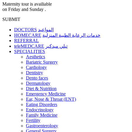
Maternity tour is availiable
on Friday and Sunday .
SUBMIT
DOCTORS
المواعيد
HOMECARE
خدمات الرعاية الطبية المنزلية
REFERRAL
teleMEDCARE
تيلي ميدكير
SPECIALITIES
Aesthetics
Bariatric Surgery
Cardiology
Dentistry
Dento faces
Dermatology
Diet & Nutrition
Emergency Medicine
Ear, Nose & Throat (ENT)
Eating Disorders
Endocrinology
Family Medicine
Fertility
Gastroenterology
General Surgery