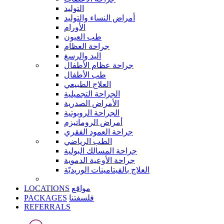
التوليد
أمراض النساء والتوليد
الأورام
طب العيون
جراحة العظام
اليد والرسغ
جراحة عظام الأطفال
طب الأطفال
العلاج الطبيعي
الجراحة التجميلية
الأمراض الصدرية
الجراحة الروبوتية
أمراض الروماتيزم
جراحة العمود الفقري
الطب الرياضي
جراحة المسالك البولية
جراحة الأوعية الدموية
العلاج بالفيتامينات الوريديّة
LOCATIONS
مواقع
PACKAGES
فلسفتنا
REFERRALS