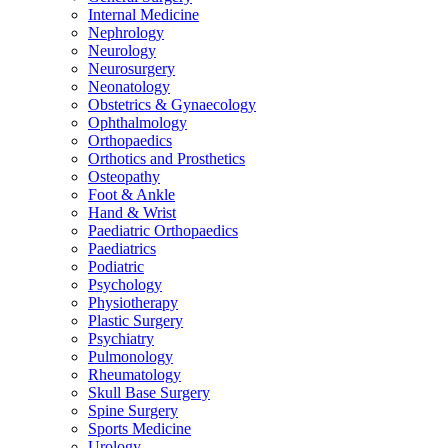
Internal Medicine
Nephrology
Neurology
Neurosurgery
Neonatology
Obstetrics & Gynaecology
Ophthalmology
Orthopaedics
Orthotics and Prosthetics
Osteopathy
Foot & Ankle
Hand & Wrist
Paediatric Orthopaedics
Paediatrics
Podiatric
Psychology
Physiotherapy
Plastic Surgery
Psychiatry
Pulmonology
Rheumatology
Skull Base Surgery
Spine Surgery
Sports Medicine
Urology