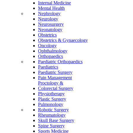
Internal Medicine
Mental Health
Nephrology
Neurology
Neurosurgery
Neonatology
Obstetrics
Obstetrics & Gynaecology
Oncology
Ophthalmology
Orthopaedics
Paediatric Orthopaedics
Paediatrics
Paediatric Surgery
Pain Management
Proctology &
Colorectal Surgery
Physiotherapy
Plastic Surgery
Pulmonology
Robotic Surgery
Rheumatology
Skull Base Surgery
Spine Surgery
Sports Medicine