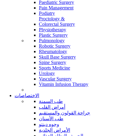
Paediatric Surgery
Pain Management
Podiatry
Proctology &
Colorectal Surgery
Physiotherapy
Plastic Surgery
Pulmonology
Robotic Surgery
Rheumatology
Skull Base Surgery
Spine Surgery
Sports Medicine
Urology
Vascular Surgery
Vitamin Infusion Therapy
الاختصاصات
طب السمنة
أمراض القلب
جراحة القولون والمستقيم
طب الأسنان
وجوه دينتو
الأمراض الجلدية
الحمية والنظام الغذائي