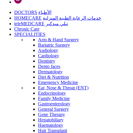
DOCTORS
الأطباء
HOMECARE
خدمات الرعاية الطبية المنزلية
teleMEDCARE
تيلي ميدكير
Chronic Care
SPECIALITIES
Arm & Hand Surgery
Bariatric Surgery
Audiology
Cardiology
Dentistry
Dento faces
Dermatology
Diet & Nutrition
Emergency Medicine
Ear, Nose & Throat (ENT)
Endocrinology
Family Medicine
Gastroenterology
General Surgery
Gene Therapy
Hepatobiliary
Haematology
Hair Transplant