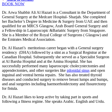
BOOK NOW
Dr. Arwa Shabbir Ali Al Hazari is a Consultant in the Department of
General Surgery at the Medcare Hospital- Sharjah. She completed
her Bachelor’s Degree in Medicine & Surgery from UAE and then
qualified for an MRCS Glasgow, Arab Board General Surgery and
a Fellowship in Laparoscopic &Bariatric Surgery from Singapore.
She is a Member of the Royal College of Surgeons ( Glasgow) and
the Emirates Medical Association.
Dr. Al Hazari’s meritorious career began with a General surgery
residency (DHA) followed by a stint as a Surgical Registrar at the
Canadian Hospital. Subsequently she served as a Specialist Surgeon
at Al Barsha Hospital and at the Amina Hospital. She has
successfully performed many laparoscopic cholecystectomies and
appendectomies, and other surgeries like
pilonidal sinus
and open
inguinal and ventral hernia repairs. She has also treated thyroid
diseases and conducted surgery to remove breast lumps and bumps,
and anal surgeries including haemorrhoidectomy and fissurectomy
for fistula.
Dr. Al Hazari likes to keep active by taking part in sports and
following a fitness regime. She speaks Arabic. English and Urdu.