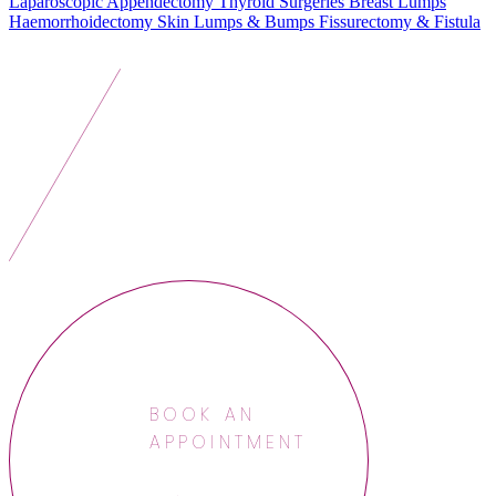
Laparoscopic Appendectomy
Thyroid Surgeries
Breast Lumps
Haemorrhoidectomy
Skin Lumps & Bumps
Fissurectomy & Fistula
BOOK AN
APPOINTMENT