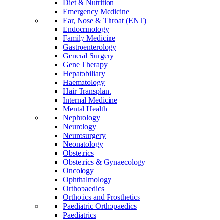
Diet & Nutrition
Emergency Medicine
Ear, Nose & Throat (ENT)
Endocrinology
Family Medicine
Gastroenterology
General Surgery
Gene Therapy
Hepatobiliary
Haematology
Hair Transplant
Internal Medicine
Mental Health
Nephrology
Neurology
Neurosurgery
Neonatology
Obstetrics
Obstetrics & Gynaecology
Oncology
Ophthalmology
Orthopaedics
Orthotics and Prosthetics
Paediatric Orthopaedics
Paediatrics