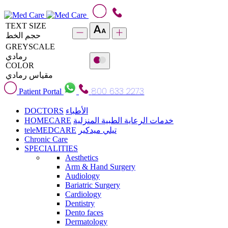
TEXT SIZE
حجم الخط
GREYSCALE
رمادي
COLOR
مقياس رمادي
800 633 2273
Patient Portal
DOCTORS
الأطباء
HOMECARE
خدمات الرعاية الطبية المنزلية
teleMEDCARE
تيلي ميدكير
Chronic Care
SPECIALITIES
Aesthetics
Arm & Hand Surgery
Audiology
Bariatric Surgery
Cardiology
Dentistry
Dento faces
Dermatology