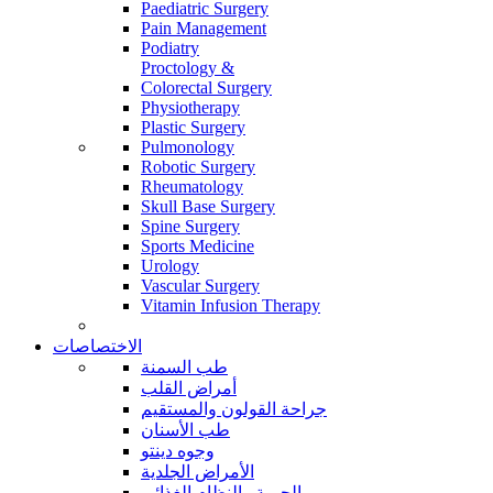
Paediatric Surgery
Pain Management
Podiatry
Proctology &
Colorectal Surgery
Physiotherapy
Plastic Surgery
Pulmonology
Robotic Surgery
Rheumatology
Skull Base Surgery
Spine Surgery
Sports Medicine
Urology
Vascular Surgery
Vitamin Infusion Therapy
الاختصاصات
طب السمنة
أمراض القلب
جراحة القولون والمستقيم
طب الأسنان
وجوه دينتو
الأمراض الجلدية
الحمية والنظام الغذائي