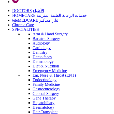
DOCTORS
الأطباء
HOMECARE
خدمات الرعاية الطبية المنزلية
teleMEDCARE
تيلي ميدكير
Chronic Care
SPECIALITIES
Arm & Hand Surgery
Bariatric Surgery
Audiology
Cardiology
Dentistry
Dento faces
Dermatology
Diet & Nutrition
Emergency Medicine
Ear, Nose & Throat (ENT)
Endocrinology
Family Medicine
Gastroenterology
General Surgery
Gene Therapy
Hepatobiliary
Haematology
Hair Transplant