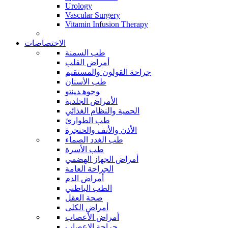
Urology
Vascular Surgery
Vitamin Infusion Therapy
الاختصاصات
طب السمنة
أمراض القلب
جراحة القولون والمستقيم
طب الأسنان
ﻮﺟﻮﻫ ﺪﻴﻨﺗﻭ
الأمراض الجلدية
الحمية والنظام الغذائي
طب الطوارئ
الأذن والأنف والحنجرة
طب الغدد الصماء
طب الأسرة
أمراض الجهاز الهضمي
الجراحة العامة
أمراض الدم
الطب الباطني
صحة العقل
أمراض الكلى
أمراض الأعصاب
جراحة الاعصاب