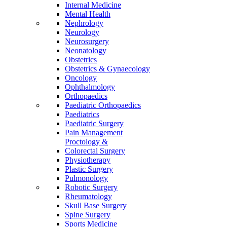
Internal Medicine
Mental Health
Nephrology
Neurology
Neurosurgery
Neonatology
Obstetrics
Obstetrics & Gynaecology
Oncology
Ophthalmology
Orthopaedics
Paediatric Orthopaedics
Paediatrics
Paediatric Surgery
Pain Management
Proctology &
Colorectal Surgery
Physiotherapy
Plastic Surgery
Pulmonology
Robotic Surgery
Rheumatology
Skull Base Surgery
Spine Surgery
Sports Medicine