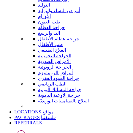
التوليد
أمراض النساء والتوليد
الأورام
طب العيون
جراحة العظام
اليد والرسغ
جراحة عظام الأطفال
طب الأطفال
العلاج الطبيعي
الجراحة التجميلية
الأمراض الصدرية
الجراحة الروبوتية
أمراض الروماتيزم
جراحة العمود الفقري
الطب الرياضي
جراحة المسالك البولية
جراحة الأوعية الدموية
العلاج بالفيتامينات الوريديّة
LOCATIONS
مواقع
PACKAGES
فلسفتنا
REFERRALS