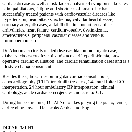
cardiac disease as well as risk-factor analysis of symptoms like chest
pain, palpitations, fatigue and shortness of breath. He has
successfully treated patients with cardiovascular diseases like
hypertension, heart attacks, ischemia, valvular heart disease,
coronary artery diseases, atrial fibrillation and other cardiac
arrhythmias, heart failure, cardiomyopathy, dyslipidemia,
atherosclerosis, peripheral vascular disease and venous
thromboembolism.
Dr. Alnono also treats related diseases like pulmonary disease,
diabetes, cholesterol level disturbance and hyperlipidemia, pre-
operative cardiac evaluation, and cardiac rehabilitation cases and is a
lifestyle change consultant.
Besides these, he carries out regular cardiac consultations,
echocardiography (TTE), treadmill stress test, 24-hour Holter ECG
interpretation, 24-hour ambulatory BP interpretation, clinical
cardiology, acute cardiac emergencies and cardiac CT.
During his leisure time, Dr. Al Nono likes playing the piano, tennis,
and reading novels. He speaks Arabic and English.
DEPARTMENT