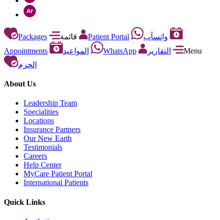
Packages
قائمة
Patient Portal
واتسآب
Appointments
المواعيد
WhatsApp
التقارير
Menu
الحزم
About Us
Leadership Team
Specialities
Locations
Insurance Partners
Our New Earth
Testimonials
Careers
Help Center
MyCare Patient Portal
International Patients
Quick Links