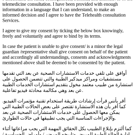
telemedicine consultation. I have been provided with enough
information in a language that I can understand, to make an
informed decision and I agree to have the Telehealth consultation
Services.
I agree to give my consent by ticking the below box knowingly,
freely and voluntarily and agree to bind by its terms.
In case the patient is unable to give consent/ is a minor the legal
guardian /representative shall give consent on behalf of the patient
and accordingly all understandings, consents and acknowledgments
mentioned above shall be deemed to be consented by the patient.
أوافق على تلقي خدمات الاستشارات الصحية عن بعد التي تقدمها
مستشفيات ومراكز ميدكير الطبية والتي تتضمن الحصول على
استشارة من طبيب معتمد مخول بتقديم استشارات الخدمات الطبية
عن بعد وهي مكالمة محادثة فيديو تفاعلية.
أقر بأنني قرأت إرشادات طريقة استخدام تقنية مؤتمرات الفيديو.
كما أقر بأن هذه الاستشارة تقتصر على بعض الحالات الطبية التي
يمكن معها الحصول على خدمات الاستشارات الصحية عن بعد
والإجراءات المناسبة التي يجب تطبيقها في حالات الطوارئ.
كما ألتزم بإبلاغ الطبيب بكل الحقائق المهمة التي يجب مراعاتها أثناء
إدارة الحالة الطبية للمريض وتاريخه المرضي/ وأمراض الحساسية /