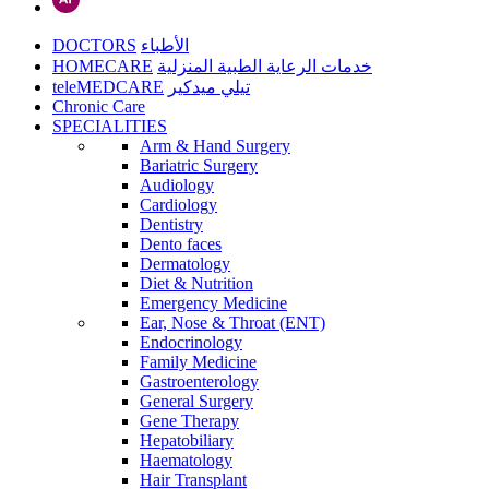
DOCTORS
الأطباء
HOMECARE
خدمات الرعاية الطبية المنزلية
teleMEDCARE
تيلي ميدكير
Chronic Care
SPECIALITIES
Arm & Hand Surgery
Bariatric Surgery
Audiology
Cardiology
Dentistry
Dento faces
Dermatology
Diet & Nutrition
Emergency Medicine
Ear, Nose & Throat (ENT)
Endocrinology
Family Medicine
Gastroenterology
General Surgery
Gene Therapy
Hepatobiliary
Haematology
Hair Transplant