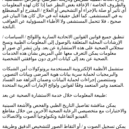
والظروف الخاصة / الإعاقة بغض النظر عما إذا كان لهذه المعلومات
أي تأثير أو صلة بالإجراء أو التشخيص أو العلاج / المقترح أو المضطلع
به في المستشفى. كما أقبل حقيقة أنه في حال كان هذا البيان غير
صحيح ، فلا تتحمل المستشفى ولا الأطباء المسؤولية عن العواقب
الناتجة.
تنطبق جميع قوانين القوانين الاتحادية السارية واللوائح / السياسات /
الإرشادات المحلية المتعلقة بالوصول إلى المعلومات الطبية ونسخ
سجلاتي الصحية على هذه الاستشارة عن بعد. ولن تنشر أي صور أو
معلومات يمكن التعرف معها على المريض بشأن هذه الخدمات
الصحية عن بعد إلى كيانات أخرى دون موافقتي الشخصية.
ستشمل الأنظمة الإلكترونية المستخدمة بروتوكولات أمن الشبكات
والبرمجيات لحماية سرية بيانات هوية المرضى وبيانات التصوير،
وستتضمن إجراءات لحماية البيانات وضمان النزاهة ضد الفساد
المتعمد وغير المتعمد وفقًا لقوانين ولوائح الإمارات العربية المتحدة.
طبيعة المعلومات خلال خدمة الاستشارة الصحية عن بعد:
يمكن مناقشة تفاصيل التاريخ الطبي والفحص والأشعة السينية
والاختبارات مع متخصيصي الرعاية الصحية الآخرين من خلال مقاطع
الفيديو التفاعلية وتكنولوجيا الصوت والاتصالات.
يمكن تسجيل الصوت و / أو التقاط الصور للتشخيص الدقيق وطريقة