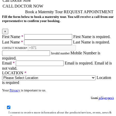
Call Doctor Now
CALL DOCTOR NOW
Book a Maternity Tour
REQUEST APPOINTMENT
Fill the form below to book a maternity tour. You will receive a call from our
representative to confirm your booking.
×
First Name
*
First Name is required.
Last Name
*
Last Name is required.
CONTACT NUMBER
*
Mobile Number is
Invalid number
required.
Email
*
Email is required.
Email id is
not valid.
LOCATION
*
Location
is required
Your
Privacy
is important to us.
خصوصيتكم
تهمنا
I consent to receive more information about the products/services, events, news &