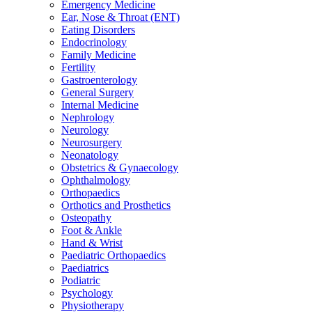
Emergency Medicine
Ear, Nose & Throat (ENT)
Eating Disorders
Endocrinology
Family Medicine
Fertility
Gastroenterology
General Surgery
Internal Medicine
Nephrology
Neurology
Neurosurgery
Neonatology
Obstetrics & Gynaecology
Ophthalmology
Orthopaedics
Orthotics and Prosthetics
Osteopathy
Foot & Ankle
Hand & Wrist
Paediatric Orthopaedics
Paediatrics
Podiatric
Psychology
Physiotherapy