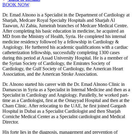
BOOK NOW
Dr. Emad Alnono is a Specialist in the Department of Cardiology at
Sharjah, Medcare Royal Specialty Hospitals and Sharjah Al
Taawun, Al Zahia, Jumeirah branches of Medcare Medical Centre.
After completing his basic education in medicine, he acquired an
MD from the Ministry of Health, Syria. He completed his internal
medicine residency followed by a fellowship in Cardiology &
Angiology. He furthered his academic qualifications with a cardiac
catheterization fellowship, successfully completing 1300 cases
during this period at Assad University Hospital. He is a member of
the Syrian Society of Cardiology, the Emirates Society of
Cardiology, the Gulf Society of Cardiology, the American Heart
Association, and the American Stroke Association.
Dr. Alnono started his career with the Dr. Emad Alnono Clinic in
Damascus in Syria as a Specialist in Internal Medicine and then as a
Specialist in Cardiology and Angiology. Parallelly, he worked part-
time as a Cardiologist, first at the Omayyad Hospital and then at the
Cham Clinic. After relocating to the UAE, he first joined Gargash
Hospital in Dubai as a Specialist Cardiologist and then Sharjah
Corniche Medical Center as a Specialist cardiologist and Medical
Director.
His forte lies in the diagnosis, management and prevention of