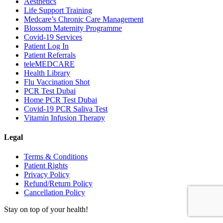
Aesthetics
Life Support Training
Medcare’s Chronic Care Management
Blossom Maternity Programme
Covid-19 Services
Patient Log In
Patient Referrals
teleMEDCARE
Health Library
Flu Vaccination Shot
PCR Test Dubai
Home PCR Test Dubai
Covid-19 PCR Saliva Test
Vitamin Infusion Therapy
Legal
Terms & Conditions
Patient Rights
Privacy Policy
Refund/Return Policy
Cancellation Policy
Stay on top of your health!