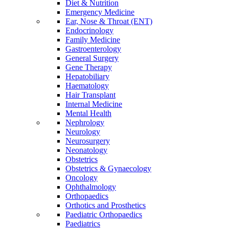
Diet & Nutrition
Emergency Medicine
Ear, Nose & Throat (ENT)
Endocrinology
Family Medicine
Gastroenterology
General Surgery
Gene Therapy
Hepatobiliary
Haematology
Hair Transplant
Internal Medicine
Mental Health
Nephrology
Neurology
Neurosurgery
Neonatology
Obstetrics
Obstetrics & Gynaecology
Oncology
Ophthalmology
Orthopaedics
Orthotics and Prosthetics
Paediatric Orthopaedics
Paediatrics