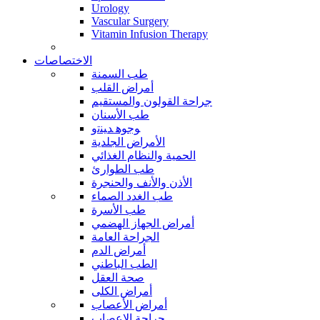
Urology
Vascular Surgery
Vitamin Infusion Therapy
الاختصاصات
طب السمنة
أمراض القلب
جراحة القولون والمستقيم
طب الأسنان
ﻮﺟﻮﻫ ﺪﻴﻨﺗﻭ
الأمراض الجلدية
الحمية والنظام الغذائي
طب الطوارئ
الأذن والأنف والحنجرة
طب الغدد الصماء
طب الأسرة
أمراض الجهاز الهضمي
الجراحة العامة
أمراض الدم
الطب الباطني
صحة العقل
أمراض الكلى
أمراض الأعصاب
جراحة الاعصاب