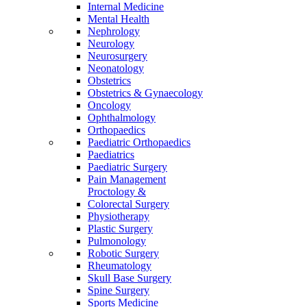
Internal Medicine
Mental Health
Nephrology
Neurology
Neurosurgery
Neonatology
Obstetrics
Obstetrics & Gynaecology
Oncology
Ophthalmology
Orthopaedics
Paediatric Orthopaedics
Paediatrics
Paediatric Surgery
Pain Management
Proctology &
Colorectal Surgery
Physiotherapy
Plastic Surgery
Pulmonology
Robotic Surgery
Rheumatology
Skull Base Surgery
Spine Surgery
Sports Medicine