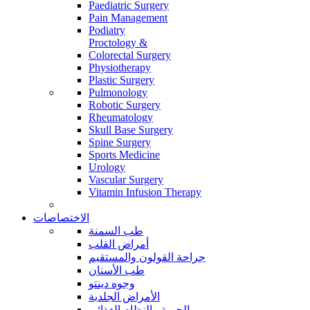
Paediatric Surgery
Pain Management
Podiatry
Proctology &
Colorectal Surgery
Physiotherapy
Plastic Surgery
Pulmonology
Robotic Surgery
Rheumatology
Skull Base Surgery
Spine Surgery
Sports Medicine
Urology
Vascular Surgery
Vitamin Infusion Therapy
الاختصاصات
طب السمنة
أمراض القلب
جراحة القولون والمستقيم
طب الأسنان
وجوه دينتو
الأمراض الجلدية
الحمية والنظام الغذائي