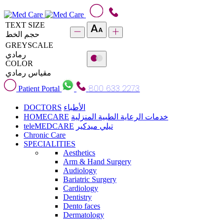
TEXT SIZE
حجم الخط
GREYSCALE
رمادي
COLOR
مقياس رمادي
800 633 2273
Patient Portal
DOCTORS
الأطباء
HOMECARE
خدمات الرعاية الطبية المنزلية
teleMEDCARE
تيلي ميدكير
Chronic Care
SPECIALITIES
Aesthetics
Arm & Hand Surgery
Audiology
Bariatric Surgery
Cardiology
Dentistry
Dento faces
Dermatology