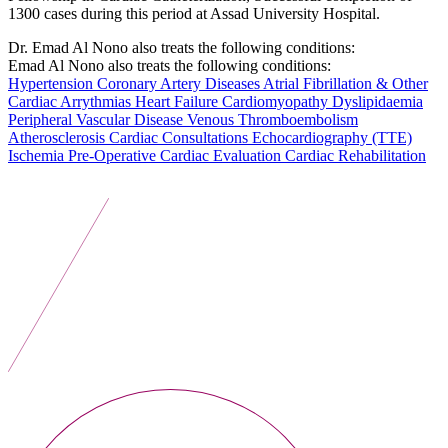
1300 cases during this period at Assad University Hospital.
Dr. Emad Al Nono also treats the following conditions:
Emad Al Nono also treats the following conditions:
Hypertension
Coronary Artery Diseases
Atrial Fibrillation & Other
Cardiac Arrythmias
Heart Failure
Cardiomyopathy
Dyslipidaemia
Peripheral Vascular Disease
Venous Thromboembolism
Atherosclerosis
Cardiac Consultations Echocardiography (TTE)
Ischemia
Pre-Operative Cardiac Evaluation
Cardiac Rehabilitation