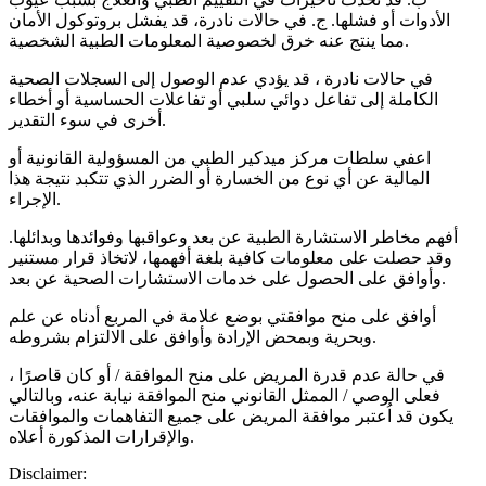
الأدوات أو فشلها. ج. في حالات نادرة، قد يفشل بروتوكول الأمان
مما ينتج عنه خرق لخصوصية المعلومات الطبية الشخصية.
في حالات نادرة ، قد يؤدي عدم الوصول إلى السجلات الصحية
الكاملة إلى تفاعل دوائي سلبي أو تفاعلات الحساسية أو أخطاء
أخرى في سوء التقدير.
اعفي سلطات مركز ميدكير الطبي من المسؤولية القانونية أو
المالية عن أي نوع من الخسارة أو الضرر الذي تتكبد نتيجة هذا
الإجراء.
أفهم مخاطر الاستشارة الطبية عن بعد وعواقبها وفوائدها وبدائلها.
وقد حصلت على معلومات كافية بلغة أفهمها، لاتخاذ قرار مستنير
وأوافق على الحصول على خدمات الاستشارات الصحية عن بعد.
أوافق على منح موافقتي بوضع علامة في المربع أدناه عن علم
وبحرية وبمحض الإرادة وأوافق على الالتزام بشروطه.
في حالة عدم قدرة المريض على منح الموافقة / أو كان قاصرًا ،
فعلى الوصي / الممثل القانوني منح الموافقة نيابة عنه، وبالتالي
يكون قد اُعتبر موافقة المريض على جميع التفاهمات والموافقات
والإقرارات المذكورة أعلاه.
Disclaimer: