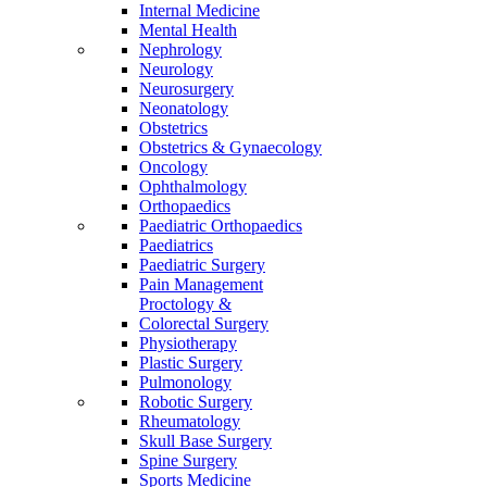
Internal Medicine
Mental Health
Nephrology
Neurology
Neurosurgery
Neonatology
Obstetrics
Obstetrics & Gynaecology
Oncology
Ophthalmology
Orthopaedics
Paediatric Orthopaedics
Paediatrics
Paediatric Surgery
Pain Management
Proctology &
Colorectal Surgery
Physiotherapy
Plastic Surgery
Pulmonology
Robotic Surgery
Rheumatology
Skull Base Surgery
Spine Surgery
Sports Medicine