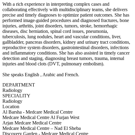
With a rich experience in interpreting complex cases and
collaborating effectively with multidisciplinary teams, she delivers
precise and timely diagnoses to optimize patient outcomes. She has
performed image-guided procedures and diagnosed fractures, bone
injuries, arthritis, joint disorders, tumors, stroke, hemorrhagic
diseases, disc herniation, spinal cord issues, pneumonia,
tuberculosis, lung nodules, heart and vascular conditions, liver,
gallbladder, pancreas disorders, kidney and urinary tract conditions,
reproductive system disorders, gastrointestinal disorders, infections
and inflammatory conditions. She has also assisted in timely cancer
detection and staging, diagnosing breast tumors, trauma, internal
injuries and blood clots (DVT, pulmonary embolism).
She speaks English , Arabic and French.
DEPARTMENT
Radiology
SPECIALITY
Radiology
Location
Al Barsha - Medcare Medical Centre
Medcare Medical Centre Al Furjan West
Arjan Medcare Medical Centre
Medcare Medical Centre – Nad El Sheba
Discovery Garden - Medcare Medical Centre