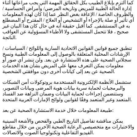
كما ألتزم بإبلاغ الطبيب بكل الحقائق المهمة التي يجب مراعاتها أثناء
إدارة الحالة الطبية للمريض وتاريخه المرضي/ وأمراض الحساسية /
والظروف الخاصة / الإعاقة بغض النظر عما إذا كان لهذه المعلومات
أي تأثير أو صلة بالإجراء أو التشخيص أو العلاج / المقترح أو المضطلع
به في المستشفى. كما أقبل حقيقة أنه في حال كان هذا البيان غير
صحيح ، فلا تتحمل المستشفى ولا الأطباء المسؤولية عن العواقب
الناتجة.
تنطبق جميع قوانين القوانين الاتحادية السارية واللوائح / السياسات /
الإرشادات المحلية المتعلقة بالوصول إلى المعلومات الطبية ونسخ
سجلاتي الصحية على هذه الاستشارة عن بعد. ولن تنشر أي صور أو
معلومات يمكن التعرف معها على المريض بشأن هذه الخدمات
الصحية عن بعد إلى كيانات أخرى دون موافقتي الشخصية.
ستشمل الأنظمة الإلكترونية المستخدمة بروتوكولات أمن الشبكات
والبرمجيات لحماية سرية بيانات هوية المرضى وبيانات التصوير،
وستتضمن إجراءات لحماية البيانات وضمان النزاهة ضد الفساد
المتعمد وغير المتعمد وفقًا لقوانين ولوائح الإمارات العربية المتحدة.
طبيعة المعلومات خلال خدمة الاستشارة الصحية عن بعد:
يمكن مناقشة تفاصيل التاريخ الطبي والفحص والأشعة السينية
والاختبارات مع متخصيصي الرعاية الصحية الآخرين من خلال مقاطع
الفيديو التفاعلية وتكنولوجيا الصوت والاتصالات.