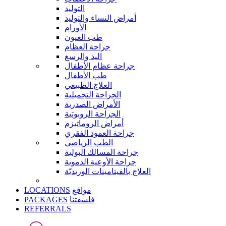
التوليد
أمراض النساء والتوليد
الأورام
طب العيون
جراحة العظام
اليد والرسغ
جراحة عظام الأطفال
طب الأطفال
العلاج الطبيعي
الجراحة التجميلية
الأمراض الصدرية
الجراحة الروبوتية
أمراض الروماتيزم
جراحة العمود الفقري
الطب الرياضي
جراحة المسالك البولية
جراحة الأوعية الدموية
العلاج بالفيتامينات الوريديّة
LOCATIONS
مواقع
PACKAGES
فلسفتنا
REFERRALS