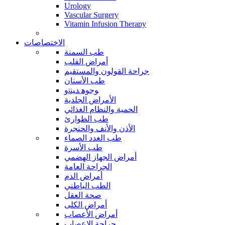
Urology
Vascular Surgery
Vitamin Infusion Therapy
الاختصاصات
طب السمنة
أمراض القلب
جراحة القولون والمستقيم
طب الأسنان
ﻮﺟﻮﻫ ﺪﻴﻨﺗﻭ
الأمراض الجلدية
الحمية والنظام الغذائي
طب الطوارئ
الأذن والأنف والحنجرة
طب الغدد الصماء
طب الأسرة
أمراض الجهاز الهضمي
الجراحة العامة
أمراض الدم
الطب الباطني
صحة العقل
أمراض الكلى
أمراض الأعصاب
جراحة الاعصاب