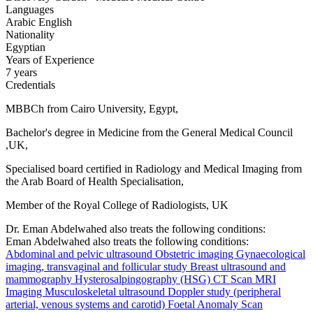
Languages
Arabic
English
Nationality
Egyptian
Years of Experience
7 years
Credentials
MBBCh from Cairo University, Egypt,
Bachelor's degree in Medicine from the General Medical Council
,UK,
Specialised board certified in Radiology and Medical Imaging from
the Arab Board of Health Specialisation,
Member of the Royal College of Radiologists, UK
Dr. Eman Abdelwahed also treats the following conditions:
Eman Abdelwahed also treats the following conditions:
Abdominal and pelvic ultrasound
Obstetric imaging
Gynaecological
imaging, transvaginal and follicular study
Breast ultrasound and
mammography
Hysterosalpingography (HSG)
CT Scan
MRI
Imaging
Musculoskeletal ultrasound
Doppler study (peripheral
arterial, venous systems and carotid)
Foetal Anomaly Scan