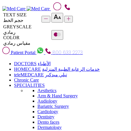
TEXT SIZE
حجم الخط
GREYSCALE
رمادي
COLOR
مقياس رمادي
800 633 2273
Patient Portal
DOCTORS
الأطباء
HOMECARE
خدمات الرعاية الطبية المنزلية
teleMEDCARE
تيلي ميدكير
Chronic Care
SPECIALITIES
Aesthetics
Arm & Hand Surgery
Audiology
Bariatric Surgery
Cardiology
Dentistry
Dento faces
Dermatology