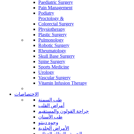
Paediatric Surgery
Pain Management
Podiatry
Proctology &
Colorectal Surgery
Physiotherapy
Plastic Surgery
Pulmonology
Robotic Surgery
Rheumatology
Skull Base Surgery
Spine Surgery
Sports Medicine
Urology
Vascular Surgery
Vitamin Infusion Therapy
الاختصاصات
طب السمنة
أمراض القلب
جراحة القولون والمستقيم
طب الأسنان
وجوه دينتو
الأمراض الجلدية
الحمية والنظام الغذائي