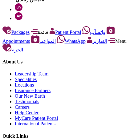
Packages
قائمة
Patient Portal
واتسآب
Appointments
المواعيد
WhatsApp
التقارير
Menu
الحزم
About Us
Leadership Team
Specialities
Locations
Insurance Partners
Our New Earth
Testimonials
Careers
Help Center
MyCare Patient Portal
International Patients
Quick Links