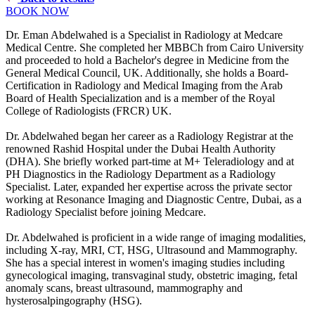
BOOK NOW
Dr. Eman Abdelwahed is a Specialist in Radiology at Medcare
Medical Centre. She completed her MBBCh from Cairo University
and proceeded to hold a Bachelor's degree in Medicine from the
General Medical Council, UK. Additionally, she holds a Board-
Certification in Radiology and Medical Imaging from the Arab
Board of Health Specialization and is a member of the Royal
College of Radiologists (FRCR) UK.
Dr. Abdelwahed began her career as a Radiology Registrar at the
renowned Rashid Hospital under the Dubai Health Authority
(DHA). She briefly worked part-time at M+ Teleradiology and at
PH Diagnostics in the Radiology Department as a Radiology
Specialist. Later, expanded her expertise across the private sector
working at Resonance Imaging and Diagnostic Centre, Dubai, as a
Radiology Specialist before joining Medcare.
Dr. Abdelwahed is proficient in a wide range of imaging modalities,
including X-ray, MRI, CT, HSG, Ultrasound and Mammography.
She has a special interest in women's imaging studies including
gynecological imaging, transvaginal study, obstetric imaging, fetal
anomaly scans, breast ultrasound, mammography and
hysterosalpingography (HSG).