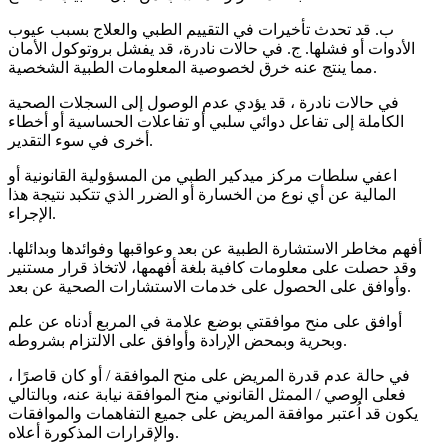
ب. قد تحدث تأخيرات في التقييم الطبي والعلاج بسبب عيوب
الأدوات أو فشلها. ج. في حالات نادرة، قد يفشل بروتوكول الأمان
مما ينتج عنه خرق لخصوصية المعلومات الطبية الشخصية.
في حالات نادرة ، قد يؤدي عدم الوصول إلى السجلات الصحية
الكاملة إلى تفاعل دوائي سلبي أو تفاعلات الحساسية أو أخطاء
أخرى في سوء التقدير.
اعفي سلطات مركز ميدكير الطبي من المسؤولية القانونية أو
المالية عن أي نوع من الخسارة أو الضرر الذي تتكبد نتيجة هذا
الإجراء.
أفهم مخاطر الاستشارة الطبية عن بعد وعواقبها وفوائدها وبدائلها.
وقد حصلت على معلومات كافية بلغة أفهمها، لاتخاذ قرار مستنير
وأوافق على الحصول على خدمات الاستشارات الصحية عن بعد.
أوافق على منح موافقتي بوضع علامة في المربع أدناه عن علم
وبحرية وبمحض الإرادة وأوافق على الالتزام بشروطه.
في حالة عدم قدرة المريض على منح الموافقة / أو كان قاصرًا ،
فعلى الوصي / الممثل القانوني منح الموافقة نيابة عنه، وبالتالي
يكون قد اُعتبر موافقة المريض على جميع التفاهمات والموافقات
والإقرارات المذكورة أعلاه.