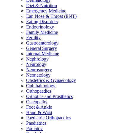
Dermatology
Diet & Nutrition
Emergency Medicine
Ear, Nose & Throat (ENT)
Eating Disorders
Endocrinology
Family Medicine
Fertility
Gastroenterology
General Surgery
Internal Medicine
Nephrology
Neurology
Neurosurgery
Neonatology
Obstetrics & Gynaecology
Ophthalmology
Orthopaedics
Orthotics and Prosthetics
Osteopathy
Foot & Ankle
Hand & Wrist
Paediatric Orthopaedics
Paediatrics
Podiatric