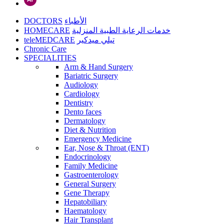
DOCTORS
الأطباء
HOMECARE
خدمات الرعاية الطبية المنزلية
teleMEDCARE
تيلي ميدكير
Chronic Care
SPECIALITIES
Arm & Hand Surgery
Bariatric Surgery
Audiology
Cardiology
Dentistry
Dento faces
Dermatology
Diet & Nutrition
Emergency Medicine
Ear, Nose & Throat (ENT)
Endocrinology
Family Medicine
Gastroenterology
General Surgery
Gene Therapy
Hepatobiliary
Haematology
Hair Transplant