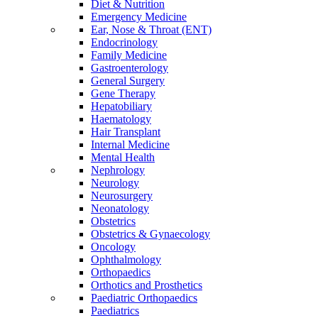
Diet & Nutrition
Emergency Medicine
Ear, Nose & Throat (ENT)
Endocrinology
Family Medicine
Gastroenterology
General Surgery
Gene Therapy
Hepatobiliary
Haematology
Hair Transplant
Internal Medicine
Mental Health
Nephrology
Neurology
Neurosurgery
Neonatology
Obstetrics
Obstetrics & Gynaecology
Oncology
Ophthalmology
Orthopaedics
Orthotics and Prosthetics
Paediatric Orthopaedics
Paediatrics