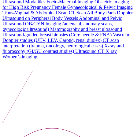
Ultrasound Modalities
Foeto-Maternal Imaging
Obstetric Imaging
for High Risk Pregnancy
Female Gynaecological & Pelvic Imaging
Trans-Vaginal & Abdominal Scan
CT Scan All Body Parts
Doppler
Ultrasound on Peripheral Body Vessels
Abdominal and Pelvic
Ultrasound
OB/GYN imaging (antenatal, anomaly scans,
gynecologic ultrasound)
Mammography and breast ultrasound
Ultrasound-guided breast biopsies (Core needle & FNA)
Vascular
Doppler studies (UEV, LEV, Carotid, renal duplex)
CT scan
interpretation (trauma, oncology, neurological cases)
X-ray and
fluoroscopy (GI/GU contrast studies)
Ultrasound
CT
X-ray
Women’s imaging