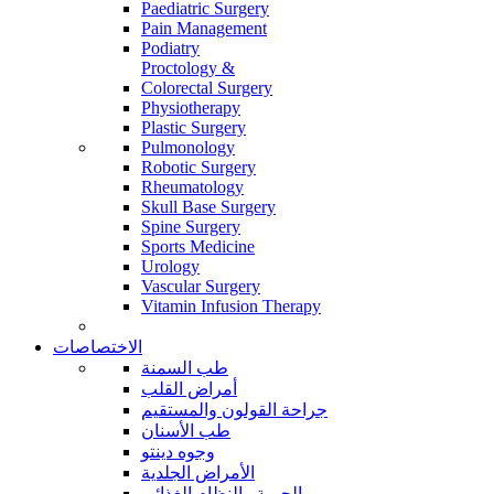
Paediatric Surgery
Pain Management
Podiatry
Proctology &
Colorectal Surgery
Physiotherapy
Plastic Surgery
Pulmonology
Robotic Surgery
Rheumatology
Skull Base Surgery
Spine Surgery
Sports Medicine
Urology
Vascular Surgery
Vitamin Infusion Therapy
الاختصاصات
طب السمنة
أمراض القلب
جراحة القولون والمستقيم
طب الأسنان
وجوه دينتو
الأمراض الجلدية
الحمية والنظام الغذائي