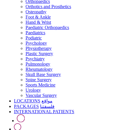
Orthopaedics
Orthotics and Prosthetics
Osteopathy
Foot & Ankle
Hand & Wrist
Paediatric Orthopaedics
Paediatrics
Podiatric
Psychology
Physiotherapy
Plastic Surgery
Psychiatry
Pulmonology
Rheumatology
Skull Base Surgery
Spine Surgery
Sports Medicine
Urology
Vascular Surgery
LOCATIONS
مواقع
PACKAGES
فلسفتنا
INTERNATIONAL PATIENTS