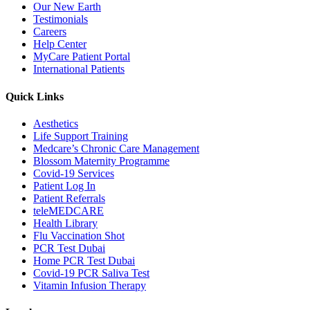
Our New Earth
Testimonials
Careers
Help Center
MyCare Patient Portal
International Patients
Quick Links
Aesthetics
Life Support Training
Medcare’s Chronic Care Management
Blossom Maternity Programme
Covid-19 Services
Patient Log In
Patient Referrals
teleMEDCARE
Health Library
Flu Vaccination Shot
PCR Test Dubai
Home PCR Test Dubai
Covid-19 PCR Saliva Test
Vitamin Infusion Therapy