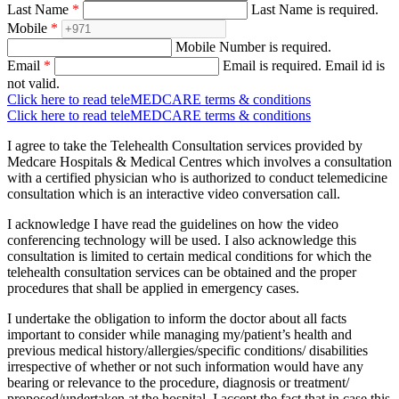
Last Name
*
Last Name is required.
Mobile
*
Mobile Number is required.
Email
*
Email is required.
Email id is
not valid.
Click here to read teleMEDCARE terms & conditions
Click here to read teleMEDCARE terms & conditions
I agree to take the Telehealth Consultation services provided by
Medcare Hospitals & Medical Centres which involves a consultation
with a certified physician who is authorized to conduct telemedicine
consultation which is an interactive video conversation call.
I acknowledge I have read the guidelines on how the video
conferencing technology will be used. I also acknowledge this
consultation is limited to certain medical conditions for which the
telehealth consultation services can be obtained and the proper
procedures that shall be applied in emergency cases.
I undertake the obligation to inform the doctor about all facts
important to consider while managing my/patient’s health and
previous medical history/allergies/specific conditions/ disabilities
irrespective of whether or not such information would have any
bearing or relevance to the procedure, diagnosis or treatment/
proposed/undertaken at the hospital. I accept the fact that in case this