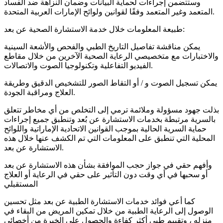
وستتضمن إجراءات لحماية البيانات وضمان النزاهة ضد الفساد
المتعمد وغير المتعمد وفقًا لقوانين ولوائح الإمارات العربية المتحدة.
طبيعة المعلومات خلال خدمة الاستشارة الصحية عن بعد:
يمكن مناقشة تفاصيل التاريخ الطبي والفحص والأشعة السينية
والاختبارات مع متخصيصي الرعاية الصحية الآخرين من خلال مقاطع
الفيديو التفاعلية وتكنولوجيا الصوت والاتصالات.
يمكن تسجيل الصوت و / أو التقاط الصور للتشخيص الدقيق وطريقة
العلاج ومراقبة الجودة.
بذلت جهود مسؤولة وملائمة ترمي إلى التخلص من أي مخاطر تتعلق
بالسرية مرتبطة بخدمات الاستشارة عن بُعد وتنطبق جميع إجراءات
حماية السرية الحالية بموجب القوانين الاتحادية الإماراتية واللوائح
المحلية التي تنطبق على المعلومات التي تم الكشف عنها خلال هذه
الاستشارة عن بعد.
وأفهم حقي في جواز حجب الموافقة بشأن هذه الاستشارة عن بعد
أو سحبها في أي وقت دون التأثير على حقي في الرعاية أو العلاج
المستقبلي
كما أعي فوائد خدمات الاستشارة الطبية عن بعد مثل تحسين
الوصول إلى الرعاية الطبية من خلال تمكين المريض من البقاء في
منزله ، وتقييم طبي أكثر كفاءة والحصول على الخبرة من أخصائي