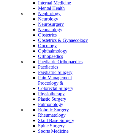
Internal Medicine
Mental Health
Nephrology
Neurology
Neurosurgery
Neonatology
Obstetrics
Obstetrics & Gynaecology
Oncology
Ophthalmology
Orthopaedics
Paediatric Orthopaedics
Paediatrics
Paediatric Surgery
Pain Management
Proctology &
Colorectal Surgery
Physiotherapy
Plastic Surgery
Pulmonology
Robotic Surgery
Rheumatology
Skull Base Surgery
Spine Surgery
Sports Medicine