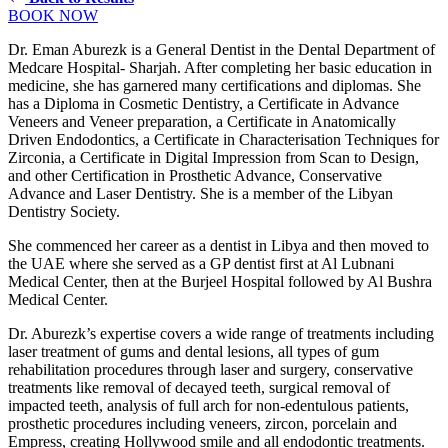
BOOK NOW
Dr. Eman Aburezk is a General Dentist in the Dental Department of
Medcare Hospital- Sharjah. After completing her basic education in
medicine, she has garnered many certifications and diplomas. She
has a Diploma in Cosmetic Dentistry, a Certificate in Advance
Veneers and Veneer preparation, a Certificate in Anatomically
Driven Endodontics, a Certificate in Characterisation Techniques for
Zirconia, a Certificate in Digital Impression from Scan to Design,
and other Certification in Prosthetic Advance, Conservative
Advance and Laser Dentistry. She is a member of the Libyan
Dentistry Society.
She commenced her career as a dentist in Libya and then moved to
the UAE where she served as a GP dentist first at Al Lubnani
Medical Center, then at the Burjeel Hospital followed by Al Bushra
Medical Center.
Dr. Aburezk’s expertise covers a wide range of treatments including
laser treatment of gums and dental lesions, all types of gum
rehabilitation procedures through laser and surgery, conservative
treatments like removal of decayed teeth, surgical removal of
impacted teeth, analysis of full arch for non-edentulous patients,
prosthetic procedures including veneers, zircon, porcelain and
Empress, creating Hollywood smile and all endodontic treatments.