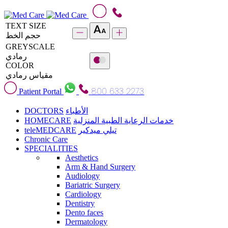
TEXT SIZE
حجم الخط
GREYSCALE
رمادي
COLOR
مقياس رمادي
800 633 2273
Patient Portal
DOCTORS
الأطباء
HOMECARE
خدمات الرعاية الطبية المنزلية
teleMEDCARE
تيلي ميدكير
Chronic Care
SPECIALITIES
Aesthetics
Arm & Hand Surgery
Audiology
Bariatric Surgery
Cardiology
Dentistry
Dento faces
Dermatology