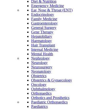
Diet & Nutrition
Emergency Medicine
Ear, Nose & Throat (ENT)
Endocrinology
Family Medicine
Gastroenterology
General Surgery
Gene Therapy
Hepatobiliary
Haematology
Hair Transplant
Internal Medicine
Mental Health
Nephrology
Neurology
Neurosurgery
Neonatology
Obstetrics
Obstetrics & Gynaecology
Oncology
Ophthalmology
Orthopaedics
Orthotics and Prosthetics
Paediatric Orthopaedics
Paediatrics