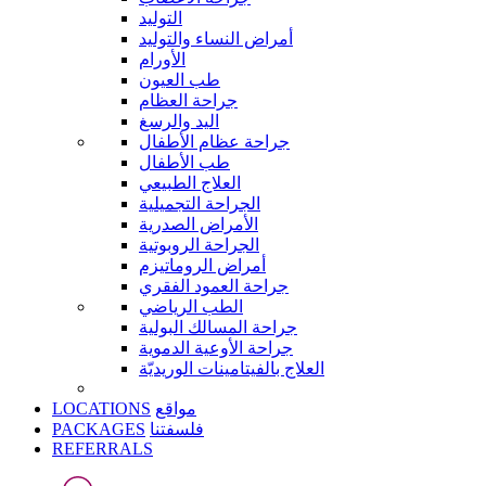
التوليد
أمراض النساء والتوليد
الأورام
طب العيون
جراحة العظام
اليد والرسغ
جراحة عظام الأطفال
طب الأطفال
العلاج الطبيعي
الجراحة التجميلية
الأمراض الصدرية
الجراحة الروبوتية
أمراض الروماتيزم
جراحة العمود الفقري
الطب الرياضي
جراحة المسالك البولية
جراحة الأوعية الدموية
العلاج بالفيتامينات الوريديّة
LOCATIONS
مواقع
PACKAGES
فلسفتنا
REFERRALS