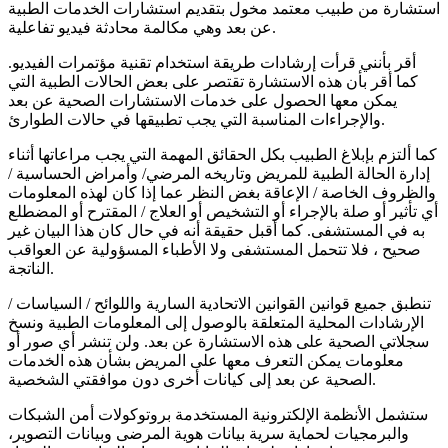
استشارة من طبيب معتمد مخول بتقديم استشارات الخدمات الطبية
عن بعد وهي مكالمة محادثة فيديو تفاعلية.
أقر بأنني قرأت إرشادات طريقة استخدام تقنية مؤتمرات الفيديو.
كما أقر بأن هذه الاستشارة تقتصر على بعض الحالات الطبية التي
يمكن معها الحصول على خدمات الاستشارات الصحية عن بعد
والإجراءات المناسبة التي يجب تطبيقها في حالات الطوارئ.
كما ألتزم بإبلاغ الطبيب بكل الحقائق المهمة التي يجب مراعاتها أثناء
إدارة الحالة الطبية للمريض وتاريخه المرضي/ وأمراض الحساسية /
والظروف الخاصة / الإعاقة بغض النظر عما إذا كان لهذه المعلومات
أي تأثير أو صلة بالإجراء أو التشخيص أو العلاج / المقترح أو المضطلع
به في المستشفى. كما أقبل حقيقة أنه في حال كان هذا البيان غير
صحيح ، فلا تتحمل المستشفى ولا الأطباء المسؤولية عن العواقب
الناتجة.
تنطبق جميع قوانين القوانين الاتحادية السارية واللوائح / السياسات /
الإرشادات المحلية المتعلقة بالوصول إلى المعلومات الطبية ونسخ
سجلاتي الصحية على هذه الاستشارة عن بعد. ولن تنشر أي صور أو
معلومات يمكن التعرف معها على المريض بشأن هذه الخدمات
الصحية عن بعد إلى كيانات أخرى دون موافقتي الشخصية.
ستشمل الأنظمة الإلكترونية المستخدمة بروتوكولات أمن الشبكات
والبرمجيات لحماية سرية بيانات هوية المرضى وبيانات التصوير،