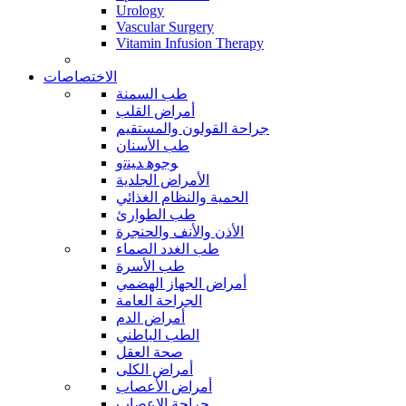
Urology
Vascular Surgery
Vitamin Infusion Therapy
الاختصاصات
طب السمنة
أمراض القلب
جراحة القولون والمستقيم
طب الأسنان
ﻮﺟﻮﻫ ﺪﻴﻨﺗﻭ
الأمراض الجلدية
الحمية والنظام الغذائي
طب الطوارئ
الأذن والأنف والحنجرة
طب الغدد الصماء
طب الأسرة
أمراض الجهاز الهضمي
الجراحة العامة
أمراض الدم
الطب الباطني
صحة العقل
أمراض الكلى
أمراض الأعصاب
جراحة الاعصاب