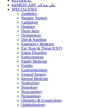
REFERRAL
teleMEDCARE
تيلي ميدكير
SPECIALITIES
Aesthetics
Bariatric Surgery
Cardiology
Dentistry
Dento faces
Dermatology
Diet & Nutrition
Emergency Medicine
Ear, Nose & Throat (ENT)
Eating Disorders
Endocrinology
Family Medicine
Fertility
Gastroenterology
General Surgery
Internal Medicine
Nephrology
Neurology
Neurosurgery
Neonatology
Obstetrics & Gynaecology
Ophthalmology