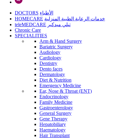
DOCTORS
الأطباء
HOMECARE
خدمات الرعاية الطبية المنزلية
teleMEDCARE
تيلي ميدكير
Chronic Care
SPECIALITIES
Arm & Hand Surgery
Bariatric Surgery
Audiology
Cardiology
Dentistry
Dento faces
Dermatology
Diet & Nutrition
Emergency Medicine
Ear, Nose & Throat (ENT)
Endocrinology
Family Medicine
Gastroenterology
General Surgery
Gene Therapy
Hepatobiliary
Haematology
Hair Transplant