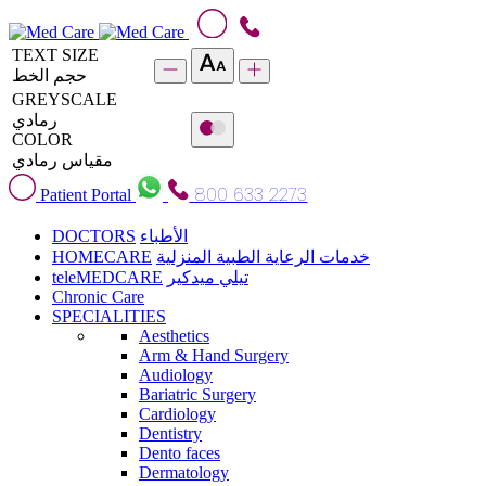
TEXT SIZE
حجم الخط
GREYSCALE
رمادي
COLOR
مقياس رمادي
800 633 2273
Patient Portal
DOCTORS
الأطباء
HOMECARE
خدمات الرعاية الطبية المنزلية
teleMEDCARE
تيلي ميدكير
Chronic Care
SPECIALITIES
Aesthetics
Arm & Hand Surgery
Audiology
Bariatric Surgery
Cardiology
Dentistry
Dento faces
Dermatology