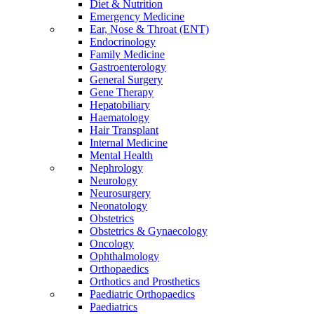
Diet & Nutrition
Emergency Medicine
Ear, Nose & Throat (ENT)
Endocrinology
Family Medicine
Gastroenterology
General Surgery
Gene Therapy
Hepatobiliary
Haematology
Hair Transplant
Internal Medicine
Mental Health
Nephrology
Neurology
Neurosurgery
Neonatology
Obstetrics
Obstetrics & Gynaecology
Oncology
Ophthalmology
Orthopaedics
Orthotics and Prosthetics
Paediatric Orthopaedics
Paediatrics