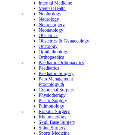
Internal Medicine
Mental Health
Nephrology
Neurology
Neurosurgery
Neonatology
Obstetrics
Obstetrics & Gynaecology
Oncology
Ophthalmology
Orthopaedics
Paediatric Orthopaedics
Paediatrics
Paediatric Surgery
Pain Management
Proctology &
Colorectal Surgery
Physiotherapy
Plastic Surgery
Pulmonology
Robotic Surgery
Rheumatology
Skull Base Surgery
Spine Surgery
Sports Medicine