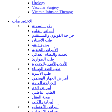
Urology
Vascular Surgery
Vitamin Infusion Therapy
الاختصاصات
طب السمنة
أمراض القلب
جراحة القولون والمستقيم
طب الأسنان
ﻮﺟﻮﻫ ﺪﻴﻨﺗﻭ
الأمراض الجلدية
الحمية والنظام الغذائي
طب الطوارئ
الأذن والأنف والحنجرة
طب الغدد الصماء
طب الأسرة
أمراض الجهاز الهضمي
الجراحة العامة
أمراض الدم
الطب الباطني
صحة العقل
أمراض الكلى
أمراض الأعصاب
جراحة الاعصاب