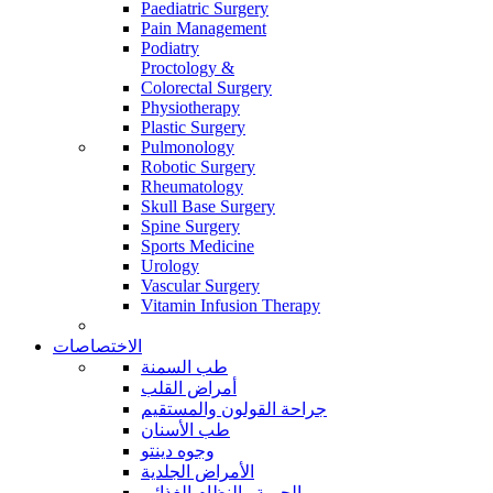
Paediatric Surgery
Pain Management
Podiatry
Proctology &
Colorectal Surgery
Physiotherapy
Plastic Surgery
Pulmonology
Robotic Surgery
Rheumatology
Skull Base Surgery
Spine Surgery
Sports Medicine
Urology
Vascular Surgery
Vitamin Infusion Therapy
الاختصاصات
طب السمنة
أمراض القلب
جراحة القولون والمستقيم
طب الأسنان
وجوه دينتو
الأمراض الجلدية
الحمية والنظام الغذائي