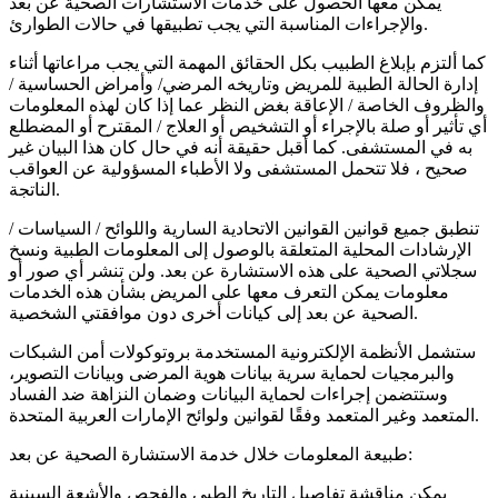
يمكن معها الحصول على خدمات الاستشارات الصحية عن بعد
والإجراءات المناسبة التي يجب تطبيقها في حالات الطوارئ.
كما ألتزم بإبلاغ الطبيب بكل الحقائق المهمة التي يجب مراعاتها أثناء
إدارة الحالة الطبية للمريض وتاريخه المرضي/ وأمراض الحساسية /
والظروف الخاصة / الإعاقة بغض النظر عما إذا كان لهذه المعلومات
أي تأثير أو صلة بالإجراء أو التشخيص أو العلاج / المقترح أو المضطلع
به في المستشفى. كما أقبل حقيقة أنه في حال كان هذا البيان غير
صحيح ، فلا تتحمل المستشفى ولا الأطباء المسؤولية عن العواقب
الناتجة.
تنطبق جميع قوانين القوانين الاتحادية السارية واللوائح / السياسات /
الإرشادات المحلية المتعلقة بالوصول إلى المعلومات الطبية ونسخ
سجلاتي الصحية على هذه الاستشارة عن بعد. ولن تنشر أي صور أو
معلومات يمكن التعرف معها على المريض بشأن هذه الخدمات
الصحية عن بعد إلى كيانات أخرى دون موافقتي الشخصية.
ستشمل الأنظمة الإلكترونية المستخدمة بروتوكولات أمن الشبكات
والبرمجيات لحماية سرية بيانات هوية المرضى وبيانات التصوير،
وستتضمن إجراءات لحماية البيانات وضمان النزاهة ضد الفساد
المتعمد وغير المتعمد وفقًا لقوانين ولوائح الإمارات العربية المتحدة.
طبيعة المعلومات خلال خدمة الاستشارة الصحية عن بعد:
يمكن مناقشة تفاصيل التاريخ الطبي والفحص والأشعة السينية