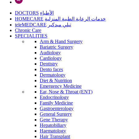
DOCTORS
الأطباء
HOMECARE
خدمات الرعاية الطبية المنزلية
teleMEDCARE
تيلي ميدكير
Chronic Care
SPECIALITIES
Arm & Hand Surgery
Bariatric Surgery
Audiology
Cardiology
Dentistry
Dento faces
Dermatology
Diet & Nutrition
Emergency Medicine
Ear, Nose & Throat (ENT)
Endocrinology
Family Medicine
Gastroenterology
General Surgery
Gene Therapy
Hepatobiliary
Haematology
Hair Transplant