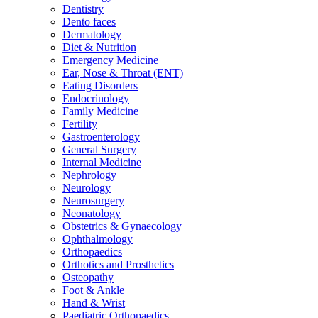
Dentistry
Dento faces
Dermatology
Diet & Nutrition
Emergency Medicine
Ear, Nose & Throat (ENT)
Eating Disorders
Endocrinology
Family Medicine
Fertility
Gastroenterology
General Surgery
Internal Medicine
Nephrology
Neurology
Neurosurgery
Neonatology
Obstetrics & Gynaecology
Ophthalmology
Orthopaedics
Orthotics and Prosthetics
Osteopathy
Foot & Ankle
Hand & Wrist
Paediatric Orthopaedics