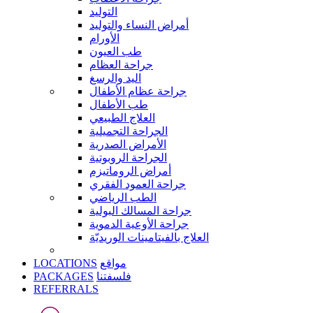
التوليد
أمراض النساء والتوليد
الأورام
طب العيون
جراحة العظام
اليد والرسغ
جراحة عظام الأطفال
طب الأطفال
العلاج الطبيعي
الجراحة التجميلية
الأمراض الصدرية
الجراحة الروبوتية
أمراض الروماتيزم
جراحة العمود الفقري
الطب الرياضي
جراحة المسالك البولية
جراحة الأوعية الدموية
العلاج بالفيتامينات الوريديّة
LOCATIONS
مواقع
PACKAGES
فلسفتنا
REFERRALS