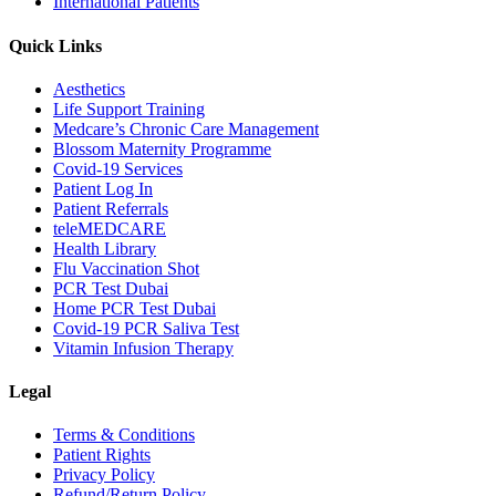
International Patients
Quick Links
Aesthetics
Life Support Training
Medcare’s Chronic Care Management
Blossom Maternity Programme
Covid-19 Services
Patient Log In
Patient Referrals
teleMEDCARE
Health Library
Flu Vaccination Shot
PCR Test Dubai
Home PCR Test Dubai
Covid-19 PCR Saliva Test
Vitamin Infusion Therapy
Legal
Terms & Conditions
Patient Rights
Privacy Policy
Refund/Return Policy