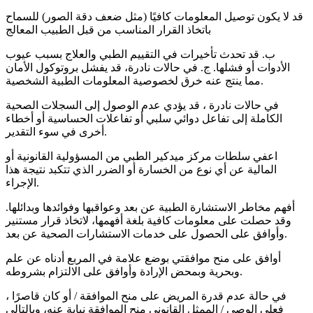
قد لا يكون توصيل المعلومات كافيًا (مثل ضعف دقة الصور) للسماح
باتخاذ القرار المناسب من قبل الطبيب المعالج
ب. قد تحدث تأخيرات في التقييم الطبي والعلاج بسبب عيوب
الأدوات أو فشلها. ج. في حالات نادرة، قد يفشل بروتوكول الأمان
مما ينتج عنه خرق لخصوصية المعلومات الطبية الشخصية.
في حالات نادرة ، قد يؤدي عدم الوصول إلى السجلات الصحية
الكاملة إلى تفاعل دوائي سلبي أو تفاعلات الحساسية أو أخطاء
أخرى في سوء التقدير.
اعفي سلطات مركز ميدكير الطبي من المسؤولية القانونية أو
المالية عن أي نوع من الخسارة أو الضرر الذي تتكبد نتيجة هذا
الإجراء.
أفهم مخاطر الاستشارة الطبية عن بعد وعواقبها وفوائدها وبدائلها.
وقد حصلت على معلومات كافية بلغة أفهمها، لاتخاذ قرار مستنير
وأوافق على الحصول على خدمات الاستشارات الصحية عن بعد.
أوافق على منح موافقتي بوضع علامة في المربع أدناه عن علم
وبحرية وبمحض الإرادة وأوافق على الالتزام بشروطه.
في حالة عدم قدرة المريض على منح الموافقة / أو كان قاصرًا ،
فعلى الوصي / الممثل القانوني منح الموافقة نيابة عنه، وبالتالي