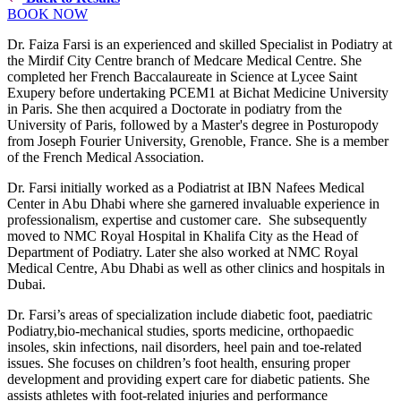
BOOK NOW
Dr. Faiza Farsi is an experienced and skilled Specialist in Podiatry at
the Mirdif City Centre branch of Medcare Medical Centre. She
completed her French Baccalaureate in Science at Lycee Saint
Exupery before undertaking PCEM1 at Bichat Medicine University
in Paris. She then acquired a Doctorate in podiatry from the
University of Paris, followed by a Master's degree in Posturopody
from Joseph Fourier University, Grenoble, France. She is a member
of the French Medical Association.
Dr. Farsi initially worked as a Podiatrist at IBN Nafees Medical
Center in Abu Dhabi where she garnered invaluable experience in
professionalism, expertise and customer care. She subsequently
moved to NMC Royal Hospital in Khalifa City as the Head of
Department of Podiatry. Later she also worked at NMC Royal
Medical Centre, Abu Dhabi as well as other clinics and hospitals in
Dubai.
Dr. Farsi’s areas of specialization include diabetic foot, paediatric
Podiatry,bio-mechanical studies, sports medicine, orthopaedic
insoles, skin infections, nail disorders, heel pain and toe-related
issues. She focuses on children’s foot health, ensuring proper
development and providing expert care for diabetic patients. She
assists athletes with foot-related injuries and performance