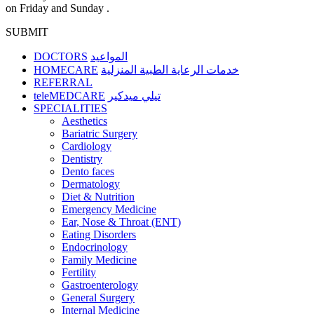
on Friday and Sunday .
SUBMIT
DOCTORS
المواعيد
HOMECARE
خدمات الرعاية الطبية المنزلية
REFERRAL
teleMEDCARE
تيلي ميدكير
SPECIALITIES
Aesthetics
Bariatric Surgery
Cardiology
Dentistry
Dento faces
Dermatology
Diet & Nutrition
Emergency Medicine
Ear, Nose & Throat (ENT)
Eating Disorders
Endocrinology
Family Medicine
Fertility
Gastroenterology
General Surgery
Internal Medicine