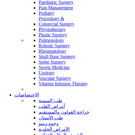
Paediatric Surgery
Pain Management
Podiatry
Proctology &
Colorectal Surgery
Physiotherapy
Plastic Surgery
Pulmonology
Robotic Surgery
Rheumatology
Skull Base Surgery
Spine Surgery
Sports Medicine
Urology
Vascular Surgery
Vitamin Infusion Therapy
الاختصاصات
طب السمنة
أمراض القلب
جراحة القولون والمستقيم
طب الأسنان
وجوه دينتو
الأمراض الجلدية
الحمية والنظام الغذائي