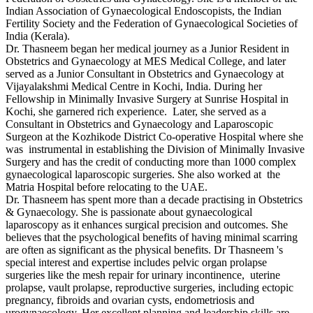
Indian Association of Gynaecological Endoscopists, the Indian
Fertility Society and the Federation of Gynaecological Societies of
India (Kerala).
Dr. Thasneem began her medical journey as a Junior Resident in
Obstetrics and Gynaecology at MES Medical College, and later
served as a Junior Consultant in Obstetrics and Gynaecology at
Vijayalakshmi Medical Centre in Kochi, India. During her
Fellowship in Minimally Invasive Surgery at Sunrise Hospital in
Kochi, she garnered rich experience. Later, she served as a
Consultant in Obstetrics and Gynaecology and Laparoscopic
Surgeon at the Kozhikode District Co-operative Hospital where she
was instrumental in establishing the Division of Minimally Invasive
Surgery and has the credit of conducting more than 1000 complex
gynaecological laparoscopic surgeries. She also worked at the
Matria Hospital before relocating to the UAE.
Dr. Thasneem has spent more than a decade practising in Obstetrics
& Gynaecology. She is passionate about gynaecological
laparoscopy as it enhances surgical precision and outcomes. She
believes that the psychological benefits of having minimal scarring
are often as significant as the physical benefits. Dr Thasneem 's
special interest and expertise includes pelvic organ prolapse
surgeries like the mesh repair for urinary incontinence, uterine
prolapse, vault prolapse, reproductive surgeries, including ectopic
pregnancy, fibroids and ovarian cysts, endometriosis and
urogynaecology. Her excellent planning and leadership skills are