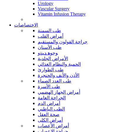
Urology
Vascular Surgery
Vitamin Infusion Therapy
الاختصاصات
طب السمنة
أمراض القلب
جراحة القولون والمستقيم
طب الأسنان
ﻮﺟﻮﻫ ﺪﻴﻨﺗﻭ
الأمراض الجلدية
الحمية والنظام الغذائي
طب الطوارئ
الأذن والأنف والحنجرة
طب الغدد الصماء
طب الأسرة
أمراض الجهاز الهضمي
الجراحة العامة
أمراض الدم
الطب الباطني
صحة العقل
أمراض الكلى
أمراض الأعصاب
جراحة الاعصاب