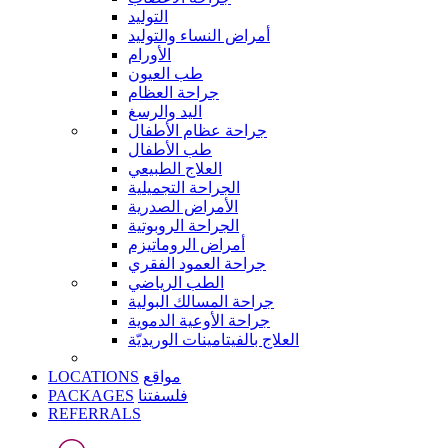
التوليد
أمراض النساء والتوليد
الأورام
طب العيون
جراحة العظام
اليد والرسغ
جراحة عظام الأطفال
طب الأطفال
العلاج الطبيعي
الجراحة التجميلية
الأمراض الصدرية
الجراحة الروبوتية
أمراض الروماتيزم
جراحة العمود الفقري
الطب الرياضي
جراحة المسالك البولية
جراحة الأوعية الدموية
العلاج بالفيتامينات الوريديّة
LOCATIONS
مواقع
PACKAGES
فلسفتنا
REFERRALS