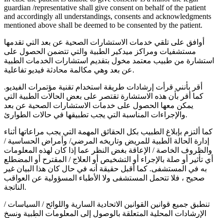
guardian /representative shall give consent on behalf of the patient
and accordingly all understandings, consents and acknowledgments
mentioned above shall be deemed to be consented by the patient.
أوافق على تلقي خدمات الاستشارات الصحية عن بعد التي تقدمها
مستشفيات ومراكز ميدكير الطبية والتي تتضمن الحصول على
استشارة من طبيب معتمد مخول بتقديم استشارات الخدمات الطبية
عن بعد وهي مكالمة محادثة فيديو تفاعلية.
أقر بأنني قرأت إرشادات طريقة استخدام تقنية مؤتمرات الفيديو.
كما أقر بأن هذه الاستشارة تقتصر على بعض الحالات الطبية التي
يمكن معها الحصول على خدمات الاستشارات الصحية عن بعد
والإجراءات المناسبة التي يجب تطبيقها في حالات الطوارئ.
كما ألتزم بإبلاغ الطبيب بكل الحقائق المهمة التي يجب مراعاتها أثناء
إدارة الحالة الطبية للمريض وتاريخه المرضي/ وأمراض الحساسية /
والظروف الخاصة / الإعاقة بغض النظر عما إذا كان لهذه المعلومات
أي تأثير أو صلة بالإجراء أو التشخيص أو العلاج / المقترح أو المضطلع
به في المستشفى. كما أقبل حقيقة أنه في حال كان هذا البيان غير
صحيح ، فلا تتحمل المستشفى ولا الأطباء المسؤولية عن العواقب
الناتجة.
تنطبق جميع قوانين القوانين الاتحادية السارية واللوائح / السياسات /
الإرشادات المحلية المتعلقة بالوصول إلى المعلومات الطبية ونسخ