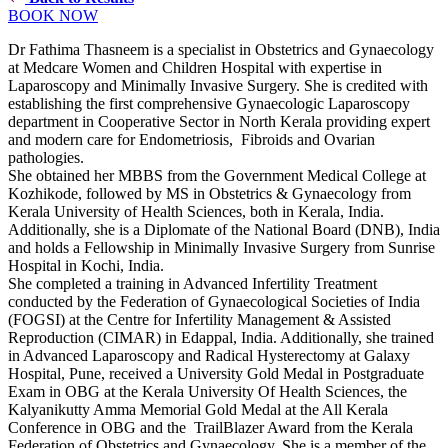
BOOK NOW
Dr Fathima Thasneem is a specialist in Obstetrics and Gynaecology
at Medcare Women and Children Hospital with expertise in
Laparoscopy and Minimally Invasive Surgery. She is credited with
establishing the first comprehensive Gynaecologic Laparoscopy
department in Cooperative Sector in North Kerala providing expert
and modern care for Endometriosis, Fibroids and Ovarian
pathologies.
She obtained her MBBS from the Government Medical College at
Kozhikode, followed by MS in Obstetrics & Gynaecology from
Kerala University of Health Sciences, both in Kerala, India.
Additionally, she is a Diplomate of the National Board (DNB), India
and holds a Fellowship in Minimally Invasive Surgery from Sunrise
Hospital in Kochi, India.
She completed a training in Advanced Infertility Treatment
conducted by the Federation of Gynaecological Societies of India
(FOGSI) at the Centre for Infertility Management & Assisted
Reproduction (CIMAR) in Edappal, India. Additionally, she trained
in Advanced Laparoscopy and Radical Hysterectomy at Galaxy
Hospital, Pune, received a University Gold Medal in Postgraduate
Exam in OBG at the Kerala University Of Health Sciences, the
Kalyanikutty Amma Memorial Gold Medal at the All Kerala
Conference in OBG and the TrailBlazer Award from the Kerala
Federation of Obstetrics and Gynaecology. She is a member of the