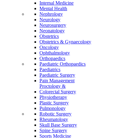
Internal Medicine
Mental Health
Nephrology
Neurology
Neurosurgery
Neonatology
Obstetrics
Obstetrics & Gynaecology
Oncology
Ophthalmology
Orthopaedics
Paediatric Orthopaedics
Paediatrics
Paediatric Surgery
Pain Management
Proctology &
Colorectal Surgery
Physiotherapy
Plastic Surgery
Pulmonology
Robotic Surgery
Rheumatology
Skull Base Surgery
Spine Surgery
Sports Medicine