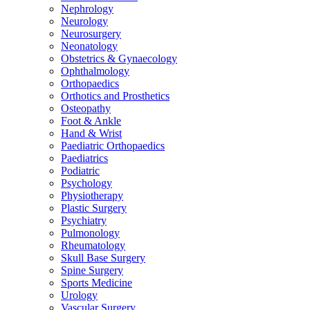
Nephrology
Neurology
Neurosurgery
Neonatology
Obstetrics & Gynaecology
Ophthalmology
Orthopaedics
Orthotics and Prosthetics
Osteopathy
Foot & Ankle
Hand & Wrist
Paediatric Orthopaedics
Paediatrics
Podiatric
Psychology
Physiotherapy
Plastic Surgery
Psychiatry
Pulmonology
Rheumatology
Skull Base Surgery
Spine Surgery
Sports Medicine
Urology
Vascular Surgery