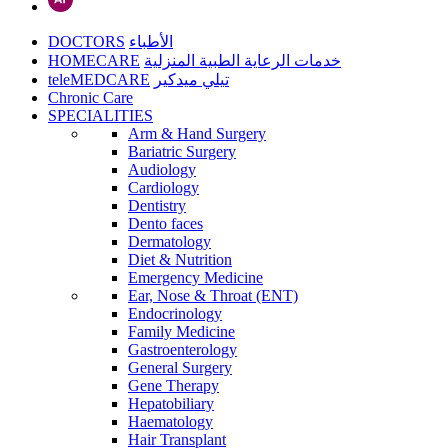
DOCTORS
الأطباء
HOMECARE
خدمات الرعاية الطبية المنزلية
teleMEDCARE
تيلي ميدكير
Chronic Care
SPECIALITIES
Arm & Hand Surgery
Bariatric Surgery
Audiology
Cardiology
Dentistry
Dento faces
Dermatology
Diet & Nutrition
Emergency Medicine
Ear, Nose & Throat (ENT)
Endocrinology
Family Medicine
Gastroenterology
General Surgery
Gene Therapy
Hepatobiliary
Haematology
Hair Transplant