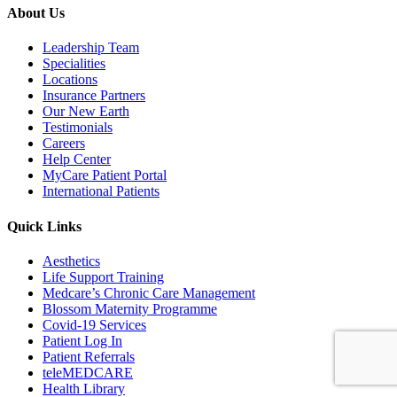
About Us
Leadership Team
Specialities
Locations
Insurance Partners
Our New Earth
Testimonials
Careers
Help Center
MyCare Patient Portal
International Patients
Quick Links
Aesthetics
Life Support Training
Medcare’s Chronic Care Management
Blossom Maternity Programme
Covid-19 Services
Patient Log In
Patient Referrals
teleMEDCARE
Health Library