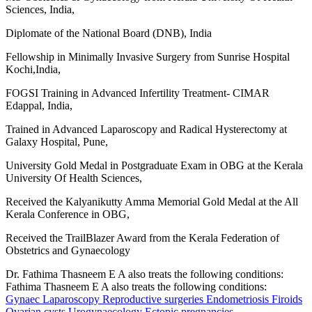
Sciences, India,
Diplomate of the National Board (DNB), India
Fellowship in Minimally Invasive Surgery from Sunrise Hospital
Kochi,India,
FOGSI Training in Advanced Infertility Treatment- CIMAR
Edappal, India,
Trained in Advanced Laparoscopy and Radical Hysterectomy at
Galaxy Hospital, Pune,
University Gold Medal in Postgraduate Exam in OBG at the Kerala
University Of Health Sciences,
Received the Kalyanikutty Amma Memorial Gold Medal at the All
Kerala Conference in OBG,
Received the TrailBlazer Award from the Kerala Federation of
Obstetrics and Gynaecology
Dr. Fathima Thasneem E A also treats the following conditions:
Fathima Thasneem E A also treats the following conditions:
Gynaec Laparoscopy
Reproductive surgeries
Endometriosis
Firoids
Ovarian cysts
Urogynaecology
Ectopic pregnancies