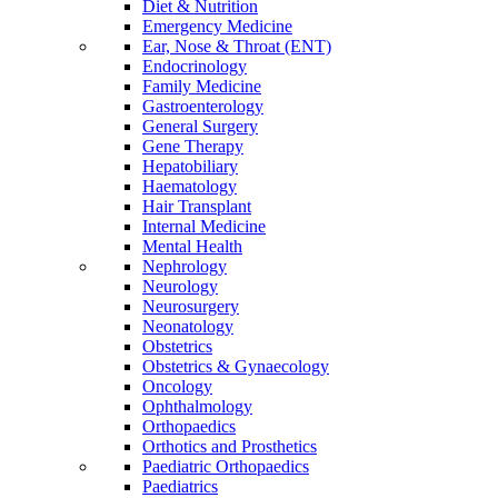
Diet & Nutrition
Emergency Medicine
Ear, Nose & Throat (ENT)
Endocrinology
Family Medicine
Gastroenterology
General Surgery
Gene Therapy
Hepatobiliary
Haematology
Hair Transplant
Internal Medicine
Mental Health
Nephrology
Neurology
Neurosurgery
Neonatology
Obstetrics
Obstetrics & Gynaecology
Oncology
Ophthalmology
Orthopaedics
Orthotics and Prosthetics
Paediatric Orthopaedics
Paediatrics