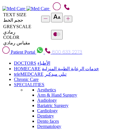
TEXT SIZE
حجم الخط
GREYSCALE
رمادي
COLOR
مقياس رمادي
800 633 2273
Patient Portal
DOCTORS
الأطباء
HOMECARE
خدمات الرعاية الطبية المنزلية
teleMEDCARE
تيلي ميدكير
Chronic Care
SPECIALITIES
Aesthetics
Arm & Hand Surgery
Audiology
Bariatric Surgery
Cardiology
Dentistry
Dento faces
Dermatology