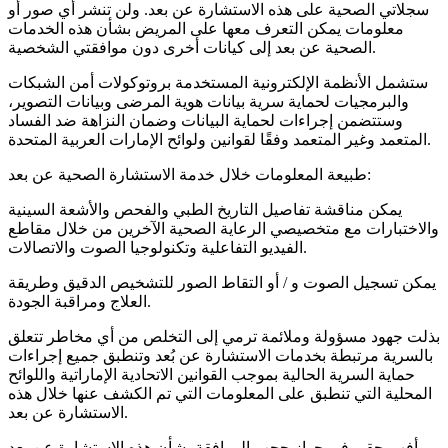
سجلاتي الصحية على هذه الاستشارة عن بعد. ولن تنشر أي صور أو
معلومات يمكن التعرف معها على المريض بشأن هذه الخدمات
الصحية عن بعد إلى كيانات أخرى دون موافقتي الشخصية.
ستشمل الأنظمة الإلكترونية المستخدمة بروتوكولات أمن الشبكات
والبرمجيات لحماية سرية بيانات هوية المرضى وبيانات التصوير،
وستتضمن إجراءات لحماية البيانات وضمان النزاهة ضد الفساد
المتعمد وغير المتعمد وفقًا لقوانين ولوائح الإمارات العربية المتحدة.
طبيعة المعلومات خلال خدمة الاستشارة الصحية عن بعد:
يمكن مناقشة تفاصيل التاريخ الطبي والفحص والأشعة السينية
والاختبارات مع متخصيصي الرعاية الصحية الآخرين من خلال مقاطع
الفيديو التفاعلية وتكنولوجيا الصوت والاتصالات.
يمكن تسجيل الصوت و / أو التقاط الصور للتشخيص الدقيق وطريقة
العلاج ومراقبة الجودة.
بذلت جهود مسؤولة وملائمة ترمي إلى التخلص من أي مخاطر تتعلق
بالسرية مرتبطة بخدمات الاستشارة عن بُعد وتنطبق جميع إجراءات
حماية السرية الحالية بموجب القوانين الاتحادية الإماراتية واللوائح
المحلية التي تنطبق على المعلومات التي تم الكشف عنها خلال هذه
الاستشارة عن بعد.
وأفهم حقي في جواز حجب الموافقة بشأن هذه الاستشارة عن بعد