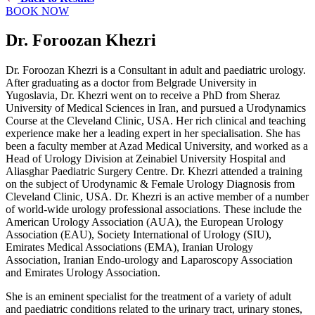
BOOK NOW
Dr. Foroozan Khezri
Dr. Foroozan Khezri is a Consultant in adult and paediatric urology.
After graduating as a doctor from Belgrade University in
Yugoslavia, Dr. Khezri went on to receive a PhD from Sheraz
University of Medical Sciences in Iran, and pursued a Urodynamics
Course at the Cleveland Clinic, USA. Her rich clinical and teaching
experience make her a leading expert in her specialisation. She has
been a faculty member at Azad Medical University, and worked as a
Head of Urology Division at Zeinabiel University Hospital and
Aliasghar Paediatric Surgery Centre. Dr. Khezri attended a training
on the subject of Urodynamic & Female Urology Diagnosis from
Cleveland Clinic, USA. Dr. Khezri is an active member of a number
of world-wide urology professional associations. These include the
American Urology Association (AUA), the European Urology
Association (EAU), Society International of Urology (SIU),
Emirates Medical Associations (EMA), Iranian Urology
Association, Iranian Endo-urology and Laparoscopy Association
and Emirates Urology Association.
She is an eminent specialist for the treatment of a variety of adult
and paediatric conditions related to the urinary tract, urinary stones,