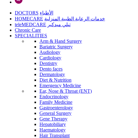
DOCTORS
الأطباء
HOMECARE
خدمات الرعاية الطبية المنزلية
teleMEDCARE
تيلي ميدكير
Chronic Care
SPECIALITIES
Arm & Hand Surgery
Bariatric Surgery
Audiology
Cardiology
Dentistry
Dento faces
Dermatology
Diet & Nutrition
Emergency Medicine
Ear, Nose & Throat (ENT)
Endocrinology
Family Medicine
Gastroenterology
General Surgery
Gene Therapy
Hepatobiliary
Haematology
Hair Transplant