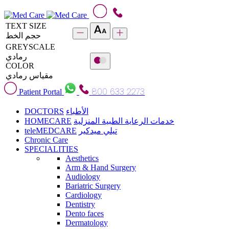
TEXT SIZE
حجم الخط
GREYSCALE
رمادي
COLOR
مقياس رمادي
800 633 2273
Patient Portal
DOCTORS
الأطباء
HOMECARE
خدمات الرعاية الطبية المنزلية
teleMEDCARE
تيلي ميدكير
Chronic Care
SPECIALITIES
Aesthetics
Arm & Hand Surgery
Audiology
Bariatric Surgery
Cardiology
Dentistry
Dento faces
Dermatology