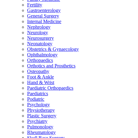
Fertility
Gastroenterology
General Surgery
Internal Medicine
Nephrology
Neurology
Neurosurgery
Neonatology
Obstetrics & Gynaecology
Ophthalmology
Orthopaedics
Orthotics and Prosthetics
Osteopathy
Foot & Ankle
Hand & Wrist
Paediatric Orthopaedics
Paediatrics
Podiatric
Psychology
Physiotherapy
Plastic Surgery
Psychiatry
Pulmonology
Rheumatology
Skull Base Surgery