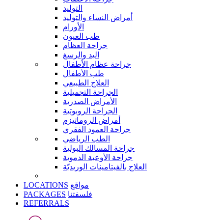
التوليد
أمراض النساء والتوليد
الأورام
طب العيون
جراحة العظام
اليد والرسغ
جراحة عظام الأطفال
طب الأطفال
العلاج الطبيعي
الجراحة التجميلية
الأمراض الصدرية
الجراحة الروبوتية
أمراض الروماتيزم
جراحة العمود الفقري
الطب الرياضي
جراحة المسالك البولية
جراحة الأوعية الدموية
العلاج بالفيتامينات الوريديّة
LOCATIONS
مواقع
PACKAGES
فلسفتنا
REFERRALS