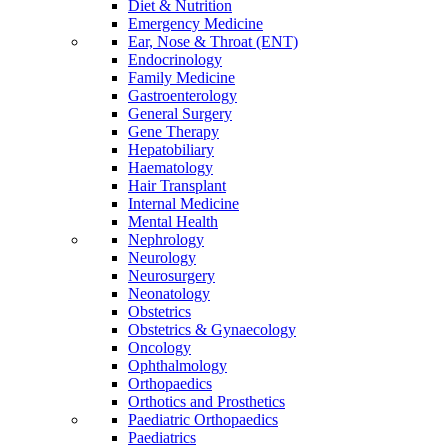
Diet & Nutrition
Emergency Medicine
Ear, Nose & Throat (ENT)
Endocrinology
Family Medicine
Gastroenterology
General Surgery
Gene Therapy
Hepatobiliary
Haematology
Hair Transplant
Internal Medicine
Mental Health
Nephrology
Neurology
Neurosurgery
Neonatology
Obstetrics
Obstetrics & Gynaecology
Oncology
Ophthalmology
Orthopaedics
Orthotics and Prosthetics
Paediatric Orthopaedics
Paediatrics