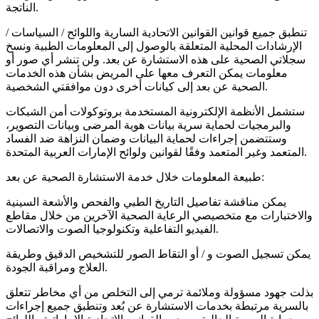
الناتجة.
تنطبق جميع قوانين القوانين الاتحادية السارية واللوائح / السياسات /
الإرشادات المحلية المتعلقة بالوصول إلى المعلومات الطبية ونسخ
سجلاتي الصحية على هذه الاستشارة عن بعد. ولن تنشر أي صور أو
معلومات يمكن التعرف معها على المريض بشأن هذه الخدمات
الصحية عن بعد إلى كيانات أخرى دون موافقتي الشخصية.
ستشمل الأنظمة الإلكترونية المستخدمة بروتوكولات أمن الشبكات
والبرمجيات لحماية سرية بيانات هوية المرضى وبيانات التصوير،
وستتضمن إجراءات لحماية البيانات وضمان النزاهة ضد الفساد
المتعمد وغير المتعمد وفقًا لقوانين ولوائح الإمارات العربية المتحدة.
طبيعة المعلومات خلال خدمة الاستشارة الصحية عن بعد:
يمكن مناقشة تفاصيل التاريخ الطبي والفحص والأشعة السينية
والاختبارات مع متخصيصي الرعاية الصحية الآخرين من خلال مقاطع
الفيديو التفاعلية وتكنولوجيا الصوت والاتصالات.
يمكن تسجيل الصوت و / أو التقاط الصور للتشخيص الدقيق وطريقة
العلاج ومراقبة الجودة.
بذلت جهود مسؤولة وملائمة ترمي إلى التخلص من أي مخاطر تتعلق
بالسرية مرتبطة بخدمات الاستشارة عن بُعد وتنطبق جميع إجراءات