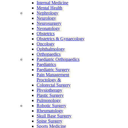
Internal Medicine
Mental Health
Nephrology
Neurology
Neurosurgery
Neonatology
Obstetrics
Obstetrics & Gynaecology
Oncology
Ophthalmology
Orthopaedics
Paediatric Orthopaedics
Paediatrics
Paediatric Surgery
Pain Management
Proctology &
Colorectal Surgery
Physiotherapy
Plastic Surgery
Pulmonology
Robotic Surgery
Rheumatology
Skull Base Surgery
Spine Surgery
Sports Medicine