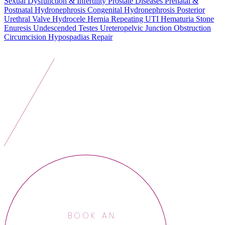
Sexual Dysfunction & Infertility
Prostate Diseases
Prenatal &
Postnatal Hydronephrosis
Congenital Hydronephrosis
Posterior
Urethral Valve
Hydrocele
Hernia
Repeating UTI
Hematuria
Stone
Enuresis
Undescended Testes
Ureteropelvic Junction
Obstruction
Circumcision
Hypospadias Repair
BOOK AN