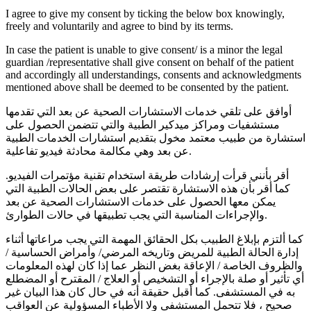
I agree to give my consent by ticking the below box knowingly,
freely and voluntarily and agree to bind by its terms.
In case the patient is unable to give consent/ is a minor the legal
guardian /representative shall give consent on behalf of the patient
and accordingly all understandings, consents and acknowledgments
mentioned above shall be deemed to be consented by the patient.
أوافق على تلقي خدمات الاستشارات الصحية عن بعد التي تقدمها
مستشفيات ومراكز ميدكير الطبية والتي تتضمن الحصول على
استشارة من طبيب معتمد مخول بتقديم استشارات الخدمات الطبية
عن بعد وهي مكالمة محادثة فيديو تفاعلية.
أقر بأنني قرأت إرشادات طريقة استخدام تقنية مؤتمرات الفيديو.
كما أقر بأن هذه الاستشارة تقتصر على بعض الحالات الطبية التي
يمكن معها الحصول على خدمات الاستشارات الصحية عن بعد
والإجراءات المناسبة التي يجب تطبيقها في حالات الطوارئ.
كما ألتزم بإبلاغ الطبيب بكل الحقائق المهمة التي يجب مراعاتها أثناء
إدارة الحالة الطبية للمريض وتاريخه المرضي/ وأمراض الحساسية /
والظروف الخاصة / الإعاقة بغض النظر عما إذا كان لهذه المعلومات
أي تأثير أو صلة بالإجراء أو التشخيص أو العلاج / المقترح أو المضطلع
به في المستشفى. كما أقبل حقيقة أنه في حال كان هذا البيان غير
صحيح ، فلا تتحمل المستشفى ولا الأطباء المسؤولية عن العواقب