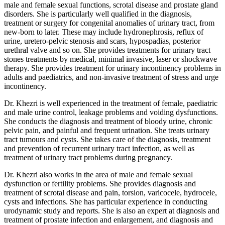
male and female sexual functions, scrotal disease and prostate gland
disorders. She is particularly well qualified in the diagnosis,
treatment or surgery for congenital anomalies of urinary tract, from
new-born to later. These may include hydronephrosis, reflux of
urine, uretero-pelvic stenosis and scars, hypospadias, posterior
urethral valve and so on. She provides treatments for urinary tract
stones treatments by medical, minimal invasive, laser or shockwave
therapy. She provides treatment for urinary incontinency problems in
adults and paediatrics, and non-invasive treatment of stress and urge
incontinency.
Dr. Khezri is well experienced in the treatment of female, paediatric
and male urine control, leakage problems and voiding dysfunctions.
She conducts the diagnosis and treatment of bloody urine, chronic
pelvic pain, and painful and frequent urination. She treats urinary
tract tumours and cysts. She takes care of the diagnosis, treatment
and prevention of recurrent urinary tract infection, as well as
treatment of urinary tract problems during pregnancy.
Dr. Khezri also works in the area of male and female sexual
dysfunction or fertility problems. She provides diagnosis and
treatment of scrotal disease and pain, torsion, varicocele, hydrocele,
cysts and infections. She has particular experience in conducting
urodynamic study and reports. She is also an expert at diagnosis and
treatment of prostate infection and enlargement, and diagnosis and