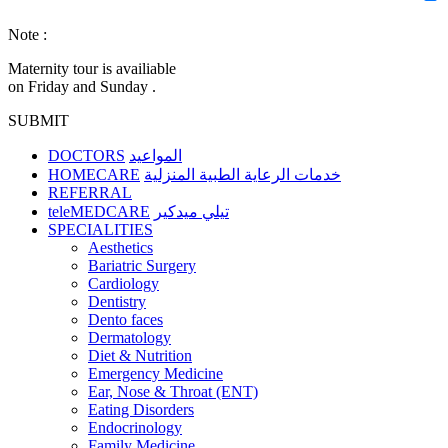
Note :
Maternity tour is availiable
on Friday and Sunday .
SUBMIT
DOCTORS
المواعيد
HOMECARE
خدمات الرعاية الطبية المنزلية
REFERRAL
teleMEDCARE
تيلي ميدكير
SPECIALITIES
Aesthetics
Bariatric Surgery
Cardiology
Dentistry
Dento faces
Dermatology
Diet & Nutrition
Emergency Medicine
Ear, Nose & Throat (ENT)
Eating Disorders
Endocrinology
Family Medicine