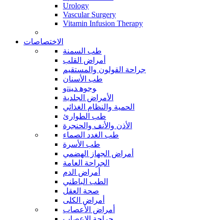
Urology
Vascular Surgery
Vitamin Infusion Therapy
الاختصاصات
طب السمنة
أمراض القلب
جراحة القولون والمستقيم
طب الأسنان
ﻮﺟﻮﻫ ﺪﻴﻨﺗﻭ
الأمراض الجلدية
الحمية والنظام الغذائي
طب الطوارئ
الأذن والأنف والحنجرة
طب الغدد الصماء
طب الأسرة
أمراض الجهاز الهضمي
الجراحة العامة
أمراض الدم
الطب الباطني
صحة العقل
أمراض الكلى
أمراض الأعصاب
جراحة الاعصاب