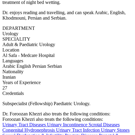
treatment of night bed wetting.
Dr. enjoys reading and travelling, and can speak Arabic, English,
Khodmouni, Persian and Serbian.
DEPARTMENT
Urology
SPECIALITY
Adult & Paediatric Urology
Location
Al Safa - Medcare Hospital
Languages
Arabic
English
Persian
Serbian
Nationality
Iranian
Years of Experience
27
Credentials
Subspecialist (Fellowship) Paediatric Urology.
Dr. Foroozan Khezri also treats the following conditions:
Foroozan Khezri also treats the following conditions:
Urinary Tract Diseases
Urinary Incontinence
Scrotal Diseases
Congenital Hydronephrosis
Urinary Tract Infection
Urinary Stones