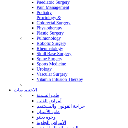
Paediatric Surgery
Pain Management
Podiatry
Proctology &
Colorectal Surgery
Physiotherapy
Plastic Surgery
Pulmonology
Robotic Surgery
Rheumatology
Skull Base Surgery
Spine Surgery
Sports Medicine
Urology
Vascular Surgery
Vitamin Infusion Therapy
الاختصاصات
طب السمنة
أمراض القلب
جراحة القولون والمستقيم
طب الأسنان
وجوه دينتو
الأمراض الجلدية
الحمية والنظام الغذائي