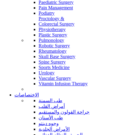
Paediatric Surgery
Pain Management
Podiatry
Proctology &
Colorectal Surgery
Physiotherapy
Plastic Surgery
Pulmonology
Robotic Surgery
Rheumatology
Skull Base Surgery
Spine Surgery
Sports Medicine
Urology
Vascular Surgery
Vitamin Infusion Therapy
الاختصاصات
طب السمنة
أمراض القلب
جراحة القولون والمستقيم
طب الأسنان
وجوه دينتو
الأمراض الجلدية
الحمية والنظام الغذائي