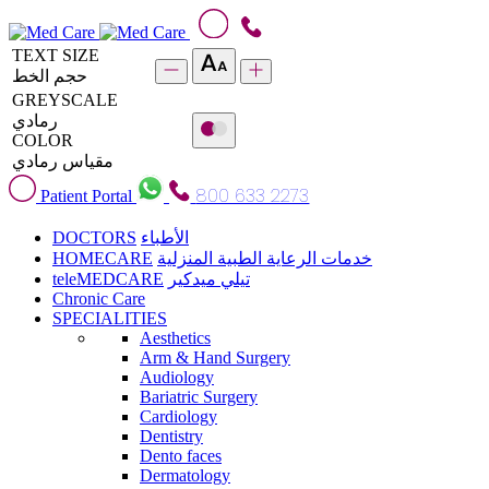
TEXT SIZE
حجم الخط
GREYSCALE
رمادي
COLOR
مقياس رمادي
800 633 2273
Patient Portal
DOCTORS
الأطباء
HOMECARE
خدمات الرعاية الطبية المنزلية
teleMEDCARE
تيلي ميدكير
Chronic Care
SPECIALITIES
Aesthetics
Arm & Hand Surgery
Audiology
Bariatric Surgery
Cardiology
Dentistry
Dento faces
Dermatology