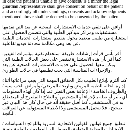
In case the patient is unable to give consent/ is a minor the legal
guardian /representative shall give consent on behalf of the patient
and accordingly all understandings, consents and acknowledgments
mentioned above shall be deemed to be consented by the patient.
أوافق على تلقي خدمات الاستشارات الصحية عن بعد التي تقدمها
مستشفيات ومراكز ميدكير الطبية والتي تتضمن الحصول على
استشارة من طبيب معتمد مخول بتقديم استشارات الخدمات الطبية
عن بعد وهي مكالمة محادثة فيديو تفاعلية.
أقر بأنني قرأت إرشادات طريقة استخدام تقنية مؤتمرات الفيديو.
كما أقر بأن هذه الاستشارة تقتصر على بعض الحالات الطبية التي
يمكن معها الحصول على خدمات الاستشارات الصحية عن بعد
والإجراءات المناسبة التي يجب تطبيقها في حالات الطوارئ.
كما ألتزم بإبلاغ الطبيب بكل الحقائق المهمة التي يجب مراعاتها أثناء
إدارة الحالة الطبية للمريض وتاريخه المرضي/ وأمراض الحساسية /
والظروف الخاصة / الإعاقة بغض النظر عما إذا كان لهذه المعلومات
أي تأثير أو صلة بالإجراء أو التشخيص أو العلاج / المقترح أو المضطلع
به في المستشفى. كما أقبل حقيقة أنه في حال كان هذا البيان غير
صحيح ، فلا تتحمل المستشفى ولا الأطباء المسؤولية عن العواقب
الناتجة.
تنطبق جميع قوانين القوانين الاتحادية السارية واللوائح / السياسات /
الإرشادات المحلية المتعلقة بالوصول إلى المعلومات الطبية ونسخ