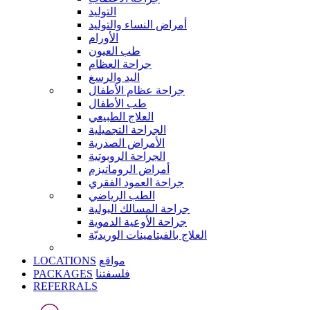
التوليد
أمراض النساء والتوليد
الأورام
طب العيون
جراحة العظام
اليد والرسغ
جراحة عظام الأطفال
طب الأطفال
العلاج الطبيعي
الجراحة التجميلية
الأمراض الصدرية
الجراحة الروبوتية
أمراض الروماتيزم
جراحة العمود الفقري
الطب الرياضي
جراحة المسالك البولية
جراحة الأوعية الدموية
العلاج بالفيتامينات الوريديّة
LOCATIONS
مواقع
PACKAGES
فلسفتنا
REFERRALS