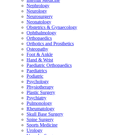
Internal Medicine
Nephrology
Neurology
Neurosurgery
Neonatology
Obstetrics & Gynaecology
Ophthalmology
Orthopaedics
Orthotics and Prosthetics
Osteopathy
Foot & Ankle
Hand & Wrist
Paediatric Orthopaedics
Paediatrics
Podiatric
Psychology
Physiotherapy
Plastic Surgery
Psychiatry
Pulmonology
Rheumatology
Skull Base Surgery
Spine Surgery
Sports Medicine
Urology