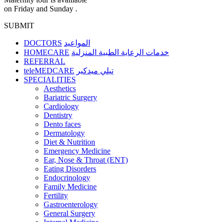
on Friday and Sunday .
SUBMIT
DOCTORS
المواعيد
HOMECARE
خدمات الرعاية الطبية المنزلية
REFERRAL
teleMEDCARE
تيلي ميدكير
SPECIALITIES
Aesthetics
Bariatric Surgery
Cardiology
Dentistry
Dento faces
Dermatology
Diet & Nutrition
Emergency Medicine
Ear, Nose & Throat (ENT)
Eating Disorders
Endocrinology
Family Medicine
Fertility
Gastroenterology
General Surgery