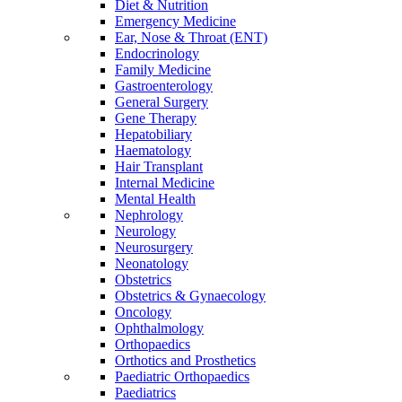
Diet & Nutrition
Emergency Medicine
Ear, Nose & Throat (ENT)
Endocrinology
Family Medicine
Gastroenterology
General Surgery
Gene Therapy
Hepatobiliary
Haematology
Hair Transplant
Internal Medicine
Mental Health
Nephrology
Neurology
Neurosurgery
Neonatology
Obstetrics
Obstetrics & Gynaecology
Oncology
Ophthalmology
Orthopaedics
Orthotics and Prosthetics
Paediatric Orthopaedics
Paediatrics