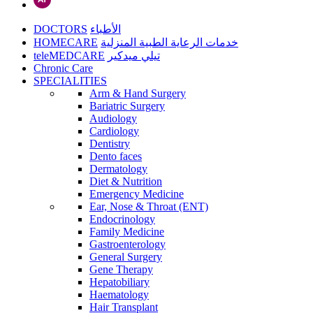
DOCTORS
الأطباء
HOMECARE
خدمات الرعاية الطبية المنزلية
teleMEDCARE
تيلي ميدكير
Chronic Care
SPECIALITIES
Arm & Hand Surgery
Bariatric Surgery
Audiology
Cardiology
Dentistry
Dento faces
Dermatology
Diet & Nutrition
Emergency Medicine
Ear, Nose & Throat (ENT)
Endocrinology
Family Medicine
Gastroenterology
General Surgery
Gene Therapy
Hepatobiliary
Haematology
Hair Transplant