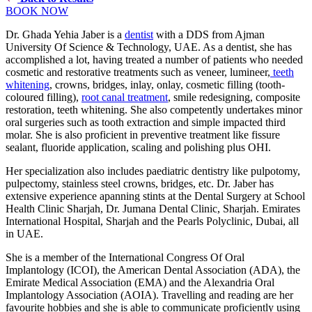
BOOK NOW
Dr. Ghada Yehia Jaber is a
dentist
with a DDS from Ajman
University Of Science & Technology, UAE. As a dentist, she has
accomplished a lot, having treated a number of patients who needed
cosmetic and restorative treatments such as veneer, lumineer,
teeth
whitening
, crowns, bridges, inlay, onlay, cosmetic filling (tooth-
coloured filling),
root canal treatment
, smile redesigning, composite
restoration, teeth whitening. She also competently undertakes minor
oral surgeries such as tooth extraction and simple impacted third
molar. She is also proficient in preventive treatment like fissure
sealant, fluoride application, scaling and polishing plus OHI.
Her specialization also includes paediatric dentistry like pulpotomy,
pulpectomy, stainless steel crowns, bridges, etc. Dr. Jaber has
extensive experience apanning stints at the Dental Surgery at School
Health Clinic Sharjah, Dr. Jumana Dental Clinic, Sharjah. Emirates
International Hospital, Sharjah and the Pearls Polyclinic, Dubai, all
in UAE.
She is a member of the International Congress Of Oral
Implantology (ICOI), the American Dental Association (ADA), the
Emirate Medical Association (EMA) and the Alexandria Oral
Implantology Association (AOIA). Travelling and reading are her
favourite hobbies and she is able to communicate proficiently using