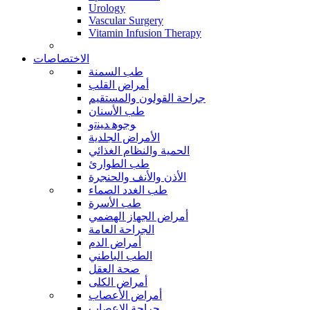
Urology
Vascular Surgery
Vitamin Infusion Therapy
الاختصاصات
طب السمنة
أمراض القلب
جراحة القولون والمستقيم
طب الأسنان
ﻮﺟﻮﻫ ﺪﻴﻨﺗﻭ
الأمراض الجلدية
الحمية والنظام الغذائي
طب الطوارئ
الأذن والأنف والحنجرة
طب الغدد الصماء
طب الأسرة
أمراض الجهاز الهضمي
الجراحة العامة
أمراض الدم
الطب الباطني
صحة العقل
أمراض الكلى
أمراض الأعصاب
جراحة الاعصاب