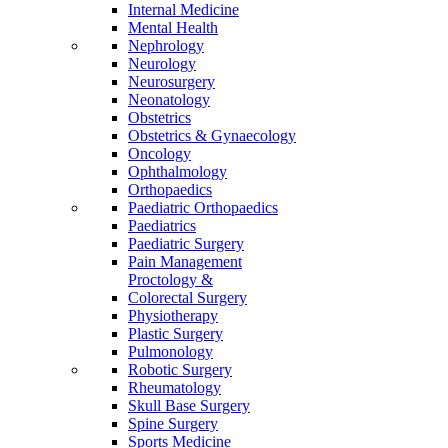
Internal Medicine
Mental Health
Nephrology
Neurology
Neurosurgery
Neonatology
Obstetrics
Obstetrics & Gynaecology
Oncology
Ophthalmology
Orthopaedics
Paediatric Orthopaedics
Paediatrics
Paediatric Surgery
Pain Management
Proctology &
Colorectal Surgery
Physiotherapy
Plastic Surgery
Pulmonology
Robotic Surgery
Rheumatology
Skull Base Surgery
Spine Surgery
Sports Medicine