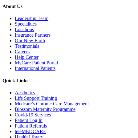
About Us
Leadership Team
Specialities
Locations
Insurance Partners
Our New Earth
Testimonials
Careers
Help Center
MyCare Patient Portal
International Patients
Quick Links
Aesthetics
Life Support Training
Medcare’s Chronic Care Management
Blossom Maternity Programme
Covid-19 Services
Patient Log In
Patient Referrals
teleMEDCARE
Health Library