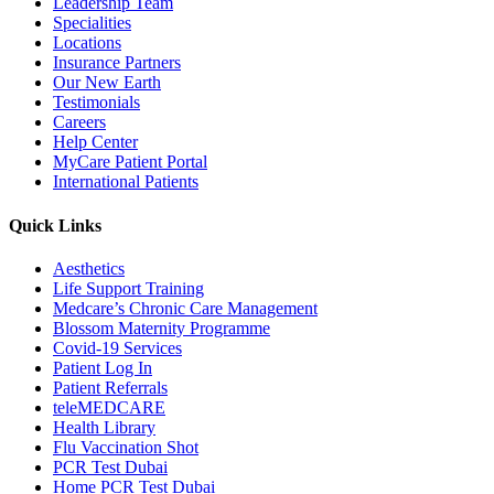
Leadership Team
Specialities
Locations
Insurance Partners
Our New Earth
Testimonials
Careers
Help Center
MyCare Patient Portal
International Patients
Quick Links
Aesthetics
Life Support Training
Medcare’s Chronic Care Management
Blossom Maternity Programme
Covid-19 Services
Patient Log In
Patient Referrals
teleMEDCARE
Health Library
Flu Vaccination Shot
PCR Test Dubai
Home PCR Test Dubai