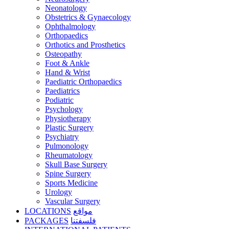
Neonatology
Obstetrics & Gynaecology
Ophthalmology
Orthopaedics
Orthotics and Prosthetics
Osteopathy
Foot & Ankle
Hand & Wrist
Paediatric Orthopaedics
Paediatrics
Podiatric
Psychology
Physiotherapy
Plastic Surgery
Psychiatry
Pulmonology
Rheumatology
Skull Base Surgery
Spine Surgery
Sports Medicine
Urology
Vascular Surgery
LOCATIONS
مواقع
PACKAGES
فلسفتنا