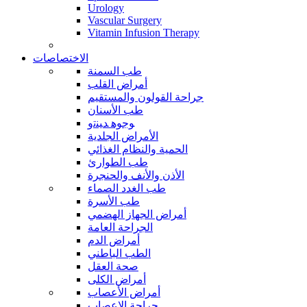
Urology
Vascular Surgery
Vitamin Infusion Therapy
الاختصاصات
طب السمنة
أمراض القلب
جراحة القولون والمستقيم
طب الأسنان
ﻮﺟﻮﻫ ﺪﻴﻨﺗﻭ
الأمراض الجلدية
الحمية والنظام الغذائي
طب الطوارئ
الأذن والأنف والحنجرة
طب الغدد الصماء
طب الأسرة
أمراض الجهاز الهضمي
الجراحة العامة
أمراض الدم
الطب الباطني
صحة العقل
أمراض الكلى
أمراض الأعصاب
جراحة الاعصاب