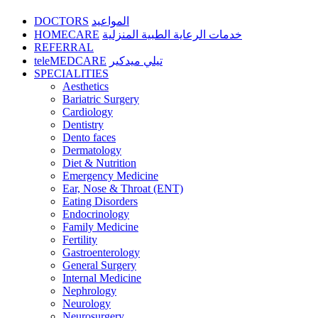
DOCTORS
المواعيد
HOMECARE
خدمات الرعاية الطبية المنزلية
REFERRAL
teleMEDCARE
تيلي ميدكير
SPECIALITIES
Aesthetics
Bariatric Surgery
Cardiology
Dentistry
Dento faces
Dermatology
Diet & Nutrition
Emergency Medicine
Ear, Nose & Throat (ENT)
Eating Disorders
Endocrinology
Family Medicine
Fertility
Gastroenterology
General Surgery
Internal Medicine
Nephrology
Neurology
Neurosurgery