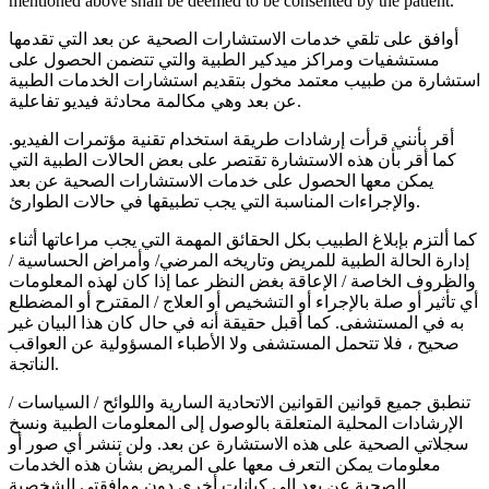
mentioned above shall be deemed to be consented by the patient.
أوافق على تلقي خدمات الاستشارات الصحية عن بعد التي تقدمها
مستشفيات ومراكز ميدكير الطبية والتي تتضمن الحصول على
استشارة من طبيب معتمد مخول بتقديم استشارات الخدمات الطبية
عن بعد وهي مكالمة محادثة فيديو تفاعلية.
أقر بأنني قرأت إرشادات طريقة استخدام تقنية مؤتمرات الفيديو.
كما أقر بأن هذه الاستشارة تقتصر على بعض الحالات الطبية التي
يمكن معها الحصول على خدمات الاستشارات الصحية عن بعد
والإجراءات المناسبة التي يجب تطبيقها في حالات الطوارئ.
كما ألتزم بإبلاغ الطبيب بكل الحقائق المهمة التي يجب مراعاتها أثناء
إدارة الحالة الطبية للمريض وتاريخه المرضي/ وأمراض الحساسية /
والظروف الخاصة / الإعاقة بغض النظر عما إذا كان لهذه المعلومات
أي تأثير أو صلة بالإجراء أو التشخيص أو العلاج / المقترح أو المضطلع
به في المستشفى. كما أقبل حقيقة أنه في حال كان هذا البيان غير
صحيح ، فلا تتحمل المستشفى ولا الأطباء المسؤولية عن العواقب
الناتجة.
تنطبق جميع قوانين القوانين الاتحادية السارية واللوائح / السياسات /
الإرشادات المحلية المتعلقة بالوصول إلى المعلومات الطبية ونسخ
سجلاتي الصحية على هذه الاستشارة عن بعد. ولن تنشر أي صور أو
معلومات يمكن التعرف معها على المريض بشأن هذه الخدمات
الصحية عن بعد إلى كيانات أخرى دون موافقتي الشخصية.