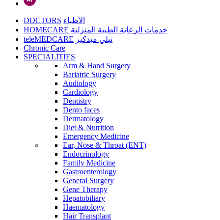
DOCTORS
الأطباء
HOMECARE
خدمات الرعاية الطبية المنزلية
teleMEDCARE
تيلي ميدكير
Chronic Care
SPECIALITIES
Arm & Hand Surgery
Bariatric Surgery
Audiology
Cardiology
Dentistry
Dento faces
Dermatology
Diet & Nutrition
Emergency Medicine
Ear, Nose & Throat (ENT)
Endocrinology
Family Medicine
Gastroenterology
General Surgery
Gene Therapy
Hepatobiliary
Haematology
Hair Transplant