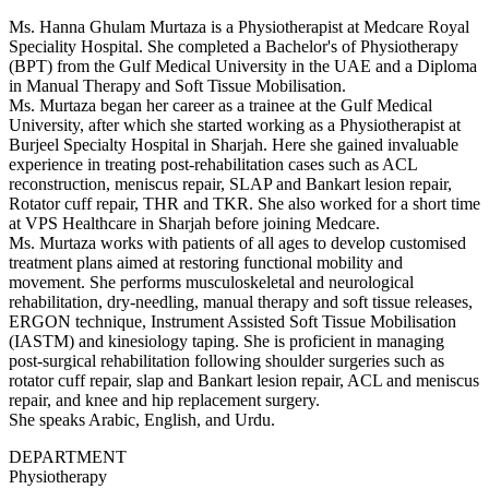
Ms. Hanna Ghulam Murtaza is a Physiotherapist at Medcare Royal
Speciality Hospital. She completed a Bachelor's of Physiotherapy
(BPT) from the Gulf Medical University in the UAE and a Diploma
in Manual Therapy and Soft Tissue Mobilisation.
Ms. Murtaza began her career as a trainee at the Gulf Medical
University, after which she started working as a Physiotherapist at
Burjeel Specialty Hospital in Sharjah. Here she gained invaluable
experience in treating post-rehabilitation cases such as ACL
reconstruction, meniscus repair, SLAP and Bankart lesion repair,
Rotator cuff repair, THR and TKR. She also worked for a short time
at VPS Healthcare in Sharjah before joining Medcare.
Ms. Murtaza works with patients of all ages to develop customised
treatment plans aimed at restoring functional mobility and
movement. She performs musculoskeletal and neurological
rehabilitation, dry-needling, manual therapy and soft tissue releases,
ERGON technique, Instrument Assisted Soft Tissue Mobilisation
(IASTM) and kinesiology taping. She is proficient in managing
post-surgical rehabilitation following shoulder surgeries such as
rotator cuff repair, slap and Bankart lesion repair, ACL and meniscus
repair, and knee and hip replacement surgery.
She speaks Arabic, English, and Urdu.
DEPARTMENT
Physiotherapy