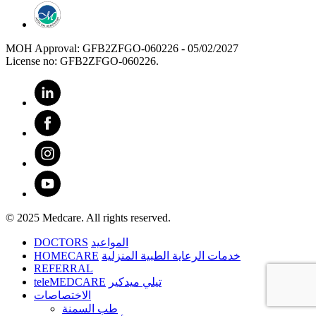
MOH Approval: GFB2ZFGO-060226 - 05/02/2027
License no: GFB2ZFGO-060226.
© 2025 Medcare. All rights reserved.
DOCTORS
المواعيد
HOMECARE
خدمات الرعاية الطبية المنزلية
REFERRAL
teleMEDCARE
تيلي ميدكير
الاختصاصات
طب السمنة