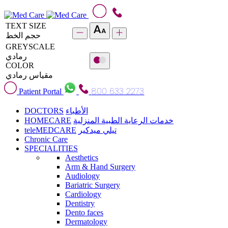
TEXT SIZE
حجم الخط
GREYSCALE
رمادي
COLOR
مقياس رمادي
800 633 2273
Patient Portal
DOCTORS
الأطباء
HOMECARE
خدمات الرعاية الطبية المنزلية
teleMEDCARE
تيلي ميدكير
Chronic Care
SPECIALITIES
Aesthetics
Arm & Hand Surgery
Audiology
Bariatric Surgery
Cardiology
Dentistry
Dento faces
Dermatology