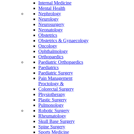
Internal Medicine
Mental Health
Nephrology
Neurology
Neurosurgery
Neonatology
Obstetrics
Obstetrics & Gynaecology
Oncology
Ophthalmology
Orthopaedics
Paediatric Orthopaedics
Paediatrics
Paediatric Surgery
Pain Management
Proctology &
Colorectal Surgery
Physiotherapy
Plastic Surgery
Pulmonology
Robotic Surgery
Rheumatology
Skull Base Surgery
Spine Surgery
Sports Medicine