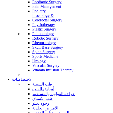
Paediatric Surgery
Pain Management
Podiatry
Proctology &
Colorectal Surgery
Physiotherapy
Plastic Surgery
Pulmonology
Robotic Surgery
Rheumatology
Skull Base Surgery
Spine Surgery
Sports Medicine
Urology
Vascular Surgery
Vitamin Infusion Therapy
الاختصاصات
طب السمنة
أمراض القلب
جراحة القولون والمستقيم
طب الأسنان
وجوه دينتو
الأمراض الجلدية
الحمية والنظام الغذائي