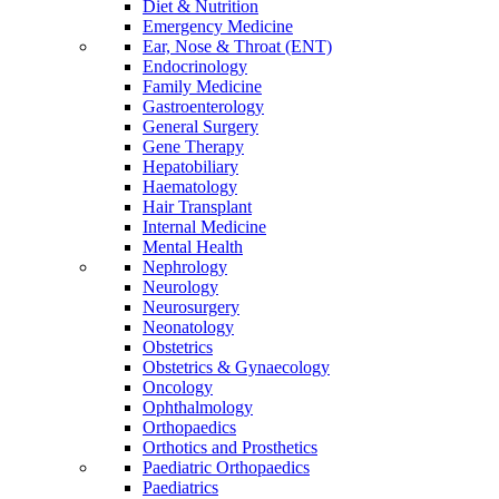
Diet & Nutrition
Emergency Medicine
Ear, Nose & Throat (ENT)
Endocrinology
Family Medicine
Gastroenterology
General Surgery
Gene Therapy
Hepatobiliary
Haematology
Hair Transplant
Internal Medicine
Mental Health
Nephrology
Neurology
Neurosurgery
Neonatology
Obstetrics
Obstetrics & Gynaecology
Oncology
Ophthalmology
Orthopaedics
Orthotics and Prosthetics
Paediatric Orthopaedics
Paediatrics