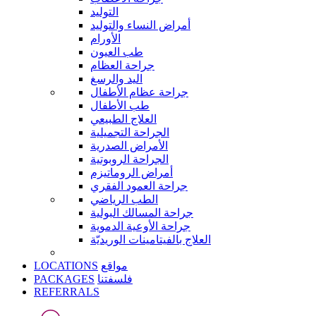
التوليد
أمراض النساء والتوليد
الأورام
طب العيون
جراحة العظام
اليد والرسغ
جراحة عظام الأطفال
طب الأطفال
العلاج الطبيعي
الجراحة التجميلية
الأمراض الصدرية
الجراحة الروبوتية
أمراض الروماتيزم
جراحة العمود الفقري
الطب الرياضي
جراحة المسالك البولية
جراحة الأوعية الدموية
العلاج بالفيتامينات الوريديّة
LOCATIONS
مواقع
PACKAGES
فلسفتنا
REFERRALS