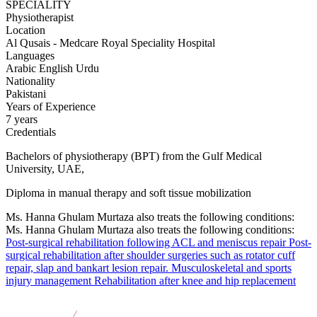
SPECIALITY
Physiotherapist
Location
Al Qusais - Medcare Royal Speciality Hospital
Languages
Arabic
English
Urdu
Nationality
Pakistani
Years of Experience
7 years
Credentials
Bachelors of physiotherapy (BPT) from the Gulf Medical
University, UAE,
Diploma in manual therapy and soft tissue mobilization
Ms. Hanna Ghulam Murtaza also treats the following conditions:
Ms. Hanna Ghulam Murtaza also treats the following conditions:
Post-surgical rehabilitation following ACL and meniscus repair
Post-
surgical rehabilitation after shoulder surgeries such as rotator cuff
repair, slap and bankart lesion repair.
Musculoskeletal and sports
injury management
Rehabilitation after knee and hip replacement