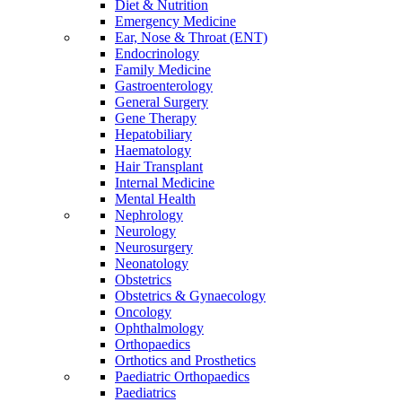
Diet & Nutrition
Emergency Medicine
Ear, Nose & Throat (ENT)
Endocrinology
Family Medicine
Gastroenterology
General Surgery
Gene Therapy
Hepatobiliary
Haematology
Hair Transplant
Internal Medicine
Mental Health
Nephrology
Neurology
Neurosurgery
Neonatology
Obstetrics
Obstetrics & Gynaecology
Oncology
Ophthalmology
Orthopaedics
Orthotics and Prosthetics
Paediatric Orthopaedics
Paediatrics