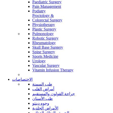
Paediatric Surgery
Pain Management
Podiatry
Proctology &
Colorectal Surgery
Physiotherapy
Plastic Surgery
Pulmonology
Robotic Surgery
Rheumatology
Skull Base Surgery
Spine Surgery
Sports Medicine
Urology
Vascular Surgery
Vitamin Infusion Therapy
الاختصاصات
طب السمنة
أمراض القلب
جراحة القولون والمستقيم
طب الأسنان
وجوه دينتو
الأمراض الجلدية
الحمية والنظام الغذائي