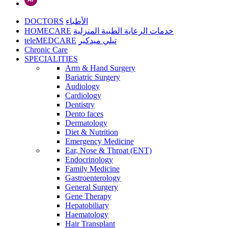
DOCTORS
الأطباء
HOMECARE
خدمات الرعاية الطبية المنزلية
teleMEDCARE
تيلي ميدكير
Chronic Care
SPECIALITIES
Arm & Hand Surgery
Bariatric Surgery
Audiology
Cardiology
Dentistry
Dento faces
Dermatology
Diet & Nutrition
Emergency Medicine
Ear, Nose & Throat (ENT)
Endocrinology
Family Medicine
Gastroenterology
General Surgery
Gene Therapy
Hepatobiliary
Haematology
Hair Transplant