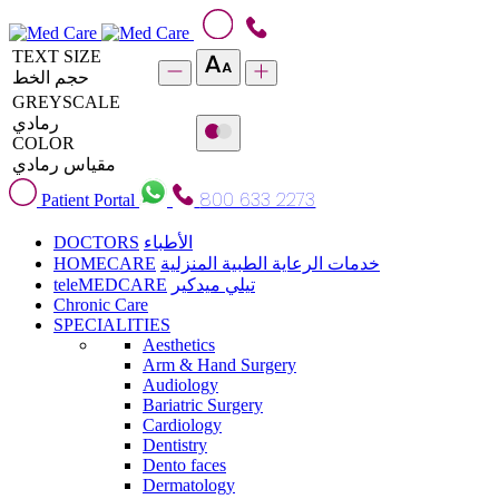
TEXT SIZE
حجم الخط
GREYSCALE
رمادي
COLOR
مقياس رمادي
800 633 2273
Patient Portal
DOCTORS
الأطباء
HOMECARE
خدمات الرعاية الطبية المنزلية
teleMEDCARE
تيلي ميدكير
Chronic Care
SPECIALITIES
Aesthetics
Arm & Hand Surgery
Audiology
Bariatric Surgery
Cardiology
Dentistry
Dento faces
Dermatology