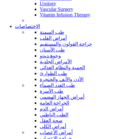
Urology
Vascular Surgery
Vitamin Infusion Therapy
الاختصاصات
طب السمنة
أمراض القلب
جراحة القولون والمستقيم
طب الأسنان
ﻮﺟﻮﻫ ﺪﻴﻨﺗﻭ
الأمراض الجلدية
الحمية والنظام الغذائي
طب الطوارئ
الأذن والأنف والحنجرة
طب الغدد الصماء
طب الأسرة
أمراض الجهاز الهضمي
الجراحة العامة
أمراض الدم
الطب الباطني
صحة العقل
أمراض الكلى
أمراض الأعصاب
جراحة الاعصاب