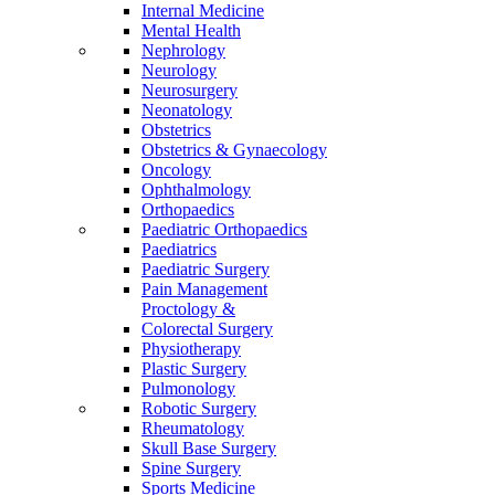
Internal Medicine
Mental Health
Nephrology
Neurology
Neurosurgery
Neonatology
Obstetrics
Obstetrics & Gynaecology
Oncology
Ophthalmology
Orthopaedics
Paediatric Orthopaedics
Paediatrics
Paediatric Surgery
Pain Management
Proctology &
Colorectal Surgery
Physiotherapy
Plastic Surgery
Pulmonology
Robotic Surgery
Rheumatology
Skull Base Surgery
Spine Surgery
Sports Medicine