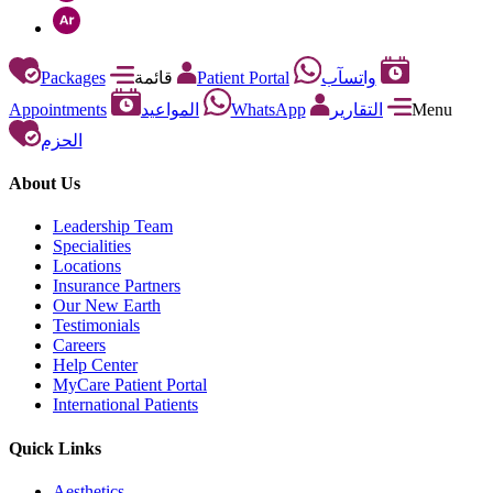
Packages
قائمة
Patient Portal
واتسآب
Appointments
المواعيد
WhatsApp
التقارير
Menu
الحزم
About Us
Leadership Team
Specialities
Locations
Insurance Partners
Our New Earth
Testimonials
Careers
Help Center
MyCare Patient Portal
International Patients
Quick Links
Aesthetics