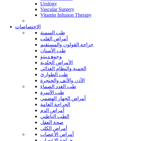
Urology
Vascular Surgery
Vitamin Infusion Therapy
الاختصاصات
طب السمنة
أمراض القلب
جراحة القولون والمستقيم
طب الأسنان
ﻮﺟﻮﻫ ﺪﻴﻨﺗﻭ
الأمراض الجلدية
الحمية والنظام الغذائي
طب الطوارئ
الأذن والأنف والحنجرة
طب الغدد الصماء
طب الأسرة
أمراض الجهاز الهضمي
الجراحة العامة
أمراض الدم
الطب الباطني
صحة العقل
أمراض الكلى
أمراض الأعصاب
جراحة الاعصاب