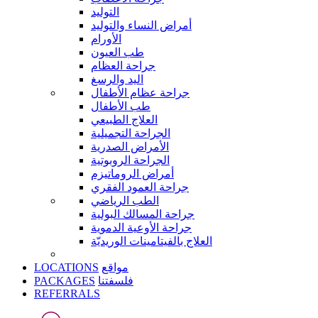
التوليد
أمراض النساء والتوليد
الأورام
طب العيون
جراحة العظام
اليد والرسغ
جراحة عظام الأطفال
طب الأطفال
العلاج الطبيعي
الجراحة التجميلية
الأمراض الصدرية
الجراحة الروبوتية
أمراض الروماتيزم
جراحة العمود الفقري
الطب الرياضي
جراحة المسالك البولية
جراحة الأوعية الدموية
العلاج بالفيتامينات الوريديّة
LOCATIONS
مواقع
PACKAGES
فلسفتنا
REFERRALS