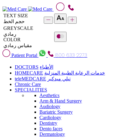
TEXT SIZE
حجم الخط
GREYSCALE
رمادي
COLOR
مقياس رمادي
800 633 2273
Patient Portal
DOCTORS
الأطباء
HOMECARE
خدمات الرعاية الطبية المنزلية
teleMEDCARE
تيلي ميدكير
Chronic Care
SPECIALITIES
Aesthetics
Arm & Hand Surgery
Audiology
Bariatric Surgery
Cardiology
Dentistry
Dento faces
Dermatology