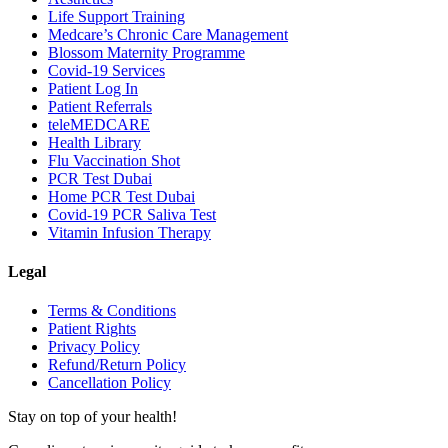
Life Support Training
Medcare’s Chronic Care Management
Blossom Maternity Programme
Covid-19 Services
Patient Log In
Patient Referrals
teleMEDCARE
Health Library
Flu Vaccination Shot
PCR Test Dubai
Home PCR Test Dubai
Covid-19 PCR Saliva Test
Vitamin Infusion Therapy
Legal
Terms & Conditions
Patient Rights
Privacy Policy
Refund/Return Policy
Cancellation Policy
Stay on top of your health!