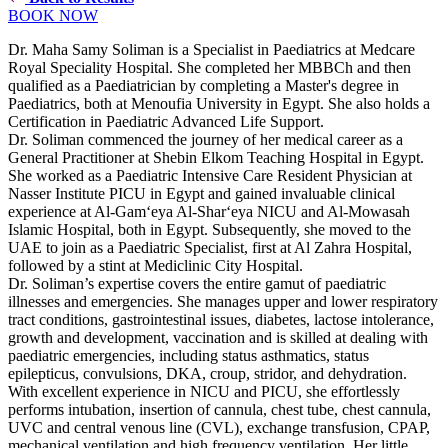
BOOK NOW
Dr. Maha Samy Soliman is a Specialist in Paediatrics at Medcare
Royal Speciality Hospital. She completed her MBBCh and then
qualified as a Paediatrician by completing a Master's degree in
Paediatrics, both at Menoufia University in Egypt. She also holds a
Certification in Paediatric Advanced Life Support.
Dr. Soliman commenced the journey of her medical career as a
General Practitioner at Shebin Elkom Teaching Hospital in Egypt.
She worked as a Paediatric Intensive Care Resident Physician at
Nasser Institute PICU in Egypt and gained invaluable clinical
experience at Al-Gam‘eya Al-Shar‘eya NICU and Al-Mowasah
Islamic Hospital, both in Egypt. Subsequently, she moved to the
UAE to join as a Paediatric Specialist, first at Al Zahra Hospital,
followed by a stint at Mediclinic City Hospital.
Dr. Soliman’s expertise covers the entire gamut of paediatric
illnesses and emergencies. She manages upper and lower respiratory
tract conditions, gastrointestinal issues, diabetes, lactose intolerance,
growth and development, vaccination and is skilled at dealing with
paediatric emergencies, including status asthmatics, status
epilepticus, convulsions, DKA, croup, stridor, and dehydration.
With excellent experience in NICU and PICU, she effortlessly
performs intubation, insertion of cannula, chest tube, chest cannula,
UVC and central venous line (CVL), exchange transfusion, CPAP,
mechanical ventilation and high frequency ventilation. Her little