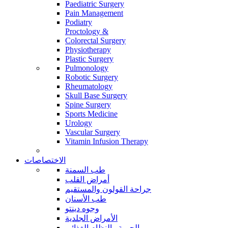
Paediatric Surgery
Pain Management
Podiatry
Proctology &
Colorectal Surgery
Physiotherapy
Plastic Surgery
Pulmonology
Robotic Surgery
Rheumatology
Skull Base Surgery
Spine Surgery
Sports Medicine
Urology
Vascular Surgery
Vitamin Infusion Therapy
الاختصاصات
طب السمنة
أمراض القلب
جراحة القولون والمستقيم
طب الأسنان
وجوه دينتو
الأمراض الجلدية
الحمية والنظام الغذائي