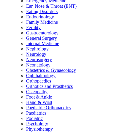
Emergency Medicine
Ear, Nose & Throat (ENT)
Eating Disorders
Endocrinology
Family Medicine
Fertility
Gastroenterology
General Surgery
Internal Medicine
Nephrology
Neurology
Neurosurgery
Neonatology
Obstetrics & Gynaecology
Ophthalmology
Orthopaedics
Orthotics and Prosthetics
Osteopathy
Foot & Ankle
Hand & Wrist
Paediatric Orthopaedics
Paediatrics
Podiatric
Psychology
Physiotherapy