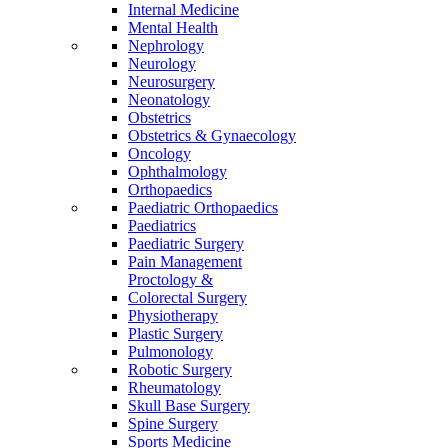
Internal Medicine
Mental Health
Nephrology
Neurology
Neurosurgery
Neonatology
Obstetrics
Obstetrics & Gynaecology
Oncology
Ophthalmology
Orthopaedics
Paediatric Orthopaedics
Paediatrics
Paediatric Surgery
Pain Management
Proctology &
Colorectal Surgery
Physiotherapy
Plastic Surgery
Pulmonology
Robotic Surgery
Rheumatology
Skull Base Surgery
Spine Surgery
Sports Medicine