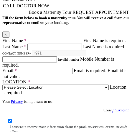
CALL DOCTOR NOW
Book a Maternity Tour
REQUEST APPOINTMENT
Fill the form below to book a maternity tour. You will receive a call from our
representative to confirm your booking.
×
First Name
*
First Name is required.
Last Name
*
Last Name is required.
CONTACT NUMBER
*
Mobile Number is
Invalid number
required.
Email
*
Email is required.
Email id is
not valid.
LOCATION
*
Location
is required
Your
Privacy
is important to us.
خصوصيتكم
تهمنا
I consent to receive more information about the products/services, events, news &
offers.