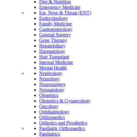
Diet & Nutrition
Emergency Medicine
Ear, Nose & Throat (ENT)
Endocrinology
Family Medicine
Gastroenterology
General Surgery
Gene Therapy
Hepatobiliary
Haematology
Hair Transplant
Internal Medicine
Mental Health
Nephrology
Neurology
Neurosurgery
Neonatology
Obstetrics
Obstetrics & Gynaecology
Oncology
Ophthalmology
Orthopaedics
Orthotics and Prosthetics
Paediatric Orthopaedics
Paediatrics