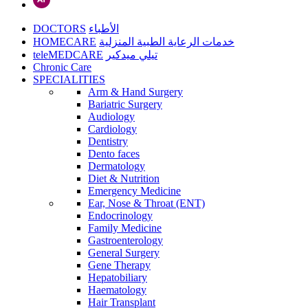
DOCTORS
الأطباء
HOMECARE
خدمات الرعاية الطبية المنزلية
teleMEDCARE
تيلي ميدكير
Chronic Care
SPECIALITIES
Arm & Hand Surgery
Bariatric Surgery
Audiology
Cardiology
Dentistry
Dento faces
Dermatology
Diet & Nutrition
Emergency Medicine
Ear, Nose & Throat (ENT)
Endocrinology
Family Medicine
Gastroenterology
General Surgery
Gene Therapy
Hepatobiliary
Haematology
Hair Transplant