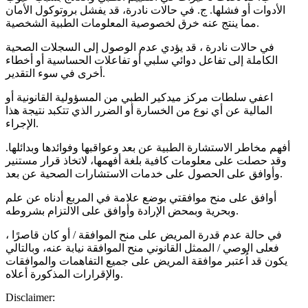
الأدوات أو فشلها. ج. في حالات نادرة، قد يفشل بروتوكول الأمان
مما ينتج عنه خرق لخصوصية المعلومات الطبية الشخصية.
في حالات نادرة ، قد يؤدي عدم الوصول إلى السجلات الصحية
الكاملة إلى تفاعل دوائي سلبي أو تفاعلات الحساسية أو أخطاء
أخرى في سوء التقدير.
اعفي سلطات مركز ميدكير الطبي من المسؤولية القانونية أو
المالية عن أي نوع من الخسارة أو الضرر الذي تتكبد نتيجة هذا
الإجراء.
أفهم مخاطر الاستشارة الطبية عن بعد وعواقبها وفوائدها وبدائلها.
وقد حصلت على معلومات كافية بلغة أفهمها، لاتخاذ قرار مستنير
وأوافق على الحصول على خدمات الاستشارات الصحية عن بعد.
أوافق على منح موافقتي بوضع علامة في المربع أدناه عن علم
وبحرية وبمحض الإرادة وأوافق على الالتزام بشروطه.
في حالة عدم قدرة المريض على منح الموافقة / أو كان قاصرًا ،
فعلى الوصي / الممثل القانوني منح الموافقة نيابة عنه، وبالتالي
يكون قد اُعتبر موافقة المريض على جميع التفاهمات والموافقات
والإقرارات المذكورة أعلاه.
Disclaimer: