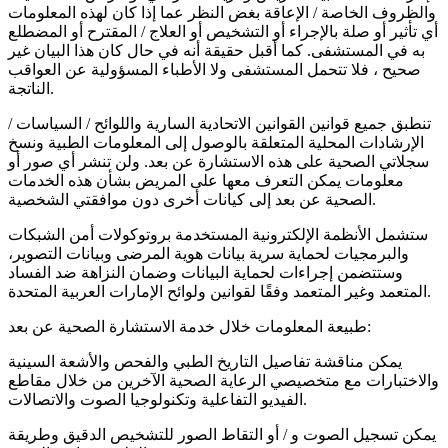
والظروف الخاصة / الإعاقة بغض النظر عما إذا كان لهذه المعلومات
أي تأثير أو صلة بالإجراء أو التشخيص أو العلاج / المقترح أو المضطلع
به في المستشفى. كما أقبل حقيقة أنه في حال كان هذا البيان غير
صحيح ، فلا تتحمل المستشفى ولا الأطباء المسؤولية عن العواقب
الناتجة.
تنطبق جميع قوانين القوانين الاتحادية السارية واللوائح / السياسات /
الإرشادات المحلية المتعلقة بالوصول إلى المعلومات الطبية ونسخ
سجلاتي الصحية على هذه الاستشارة عن بعد. ولن تنشر أي صور أو
معلومات يمكن التعرف معها على المريض بشأن هذه الخدمات
الصحية عن بعد إلى كيانات أخرى دون موافقتي الشخصية.
ستشمل الأنظمة الإلكترونية المستخدمة بروتوكولات أمن الشبكات
والبرمجيات لحماية سرية بيانات هوية المرضى وبيانات التصوير،
وستتضمن إجراءات لحماية البيانات وضمان النزاهة ضد الفساد
المتعمد وغير المتعمد وفقًا لقوانين ولوائح الإمارات العربية المتحدة.
طبيعة المعلومات خلال خدمة الاستشارة الصحية عن بعد:
يمكن مناقشة تفاصيل التاريخ الطبي والفحص والأشعة السينية
والاختبارات مع متخصيصي الرعاية الصحية الآخرين من خلال مقاطع
الفيديو التفاعلية وتكنولوجيا الصوت والاتصالات.
يمكن تسجيل الصوت و / أو التقاط الصور للتشخيص الدقيق وطريقة