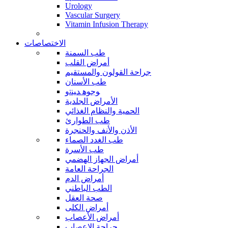
Urology
Vascular Surgery
Vitamin Infusion Therapy
الاختصاصات
طب السمنة
أمراض القلب
جراحة القولون والمستقيم
طب الأسنان
ﻮﺟﻮﻫ ﺪﻴﻨﺗﻭ
الأمراض الجلدية
الحمية والنظام الغذائي
طب الطوارئ
الأذن والأنف والحنجرة
طب الغدد الصماء
طب الأسرة
أمراض الجهاز الهضمي
الجراحة العامة
أمراض الدم
الطب الباطني
صحة العقل
أمراض الكلى
أمراض الأعصاب
جراحة الاعصاب