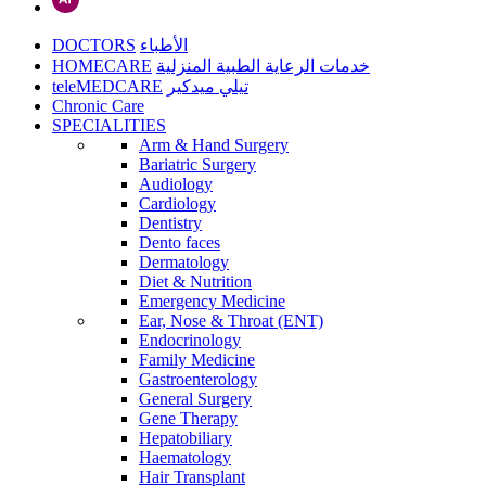
DOCTORS
الأطباء
HOMECARE
خدمات الرعاية الطبية المنزلية
teleMEDCARE
تيلي ميدكير
Chronic Care
SPECIALITIES
Arm & Hand Surgery
Bariatric Surgery
Audiology
Cardiology
Dentistry
Dento faces
Dermatology
Diet & Nutrition
Emergency Medicine
Ear, Nose & Throat (ENT)
Endocrinology
Family Medicine
Gastroenterology
General Surgery
Gene Therapy
Hepatobiliary
Haematology
Hair Transplant