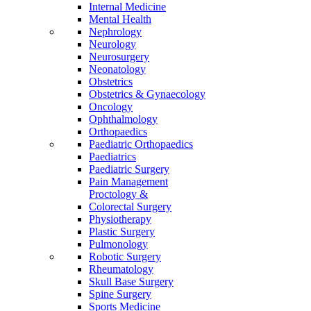
Internal Medicine
Mental Health
Nephrology
Neurology
Neurosurgery
Neonatology
Obstetrics
Obstetrics & Gynaecology
Oncology
Ophthalmology
Orthopaedics
Paediatric Orthopaedics
Paediatrics
Paediatric Surgery
Pain Management
Proctology &
Colorectal Surgery
Physiotherapy
Plastic Surgery
Pulmonology
Robotic Surgery
Rheumatology
Skull Base Surgery
Spine Surgery
Sports Medicine