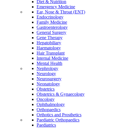
Diet & Nutrition
Emergency Medicine
Ear, Nose & Throat (ENT)
Endocrinology
Family Medicine
Gastroenterology
General Surgery
Gene Therapy
Hepatobiliary
Haematology
Hair Transplant
Internal Medicine
Mental Health
Nephrology
Neurology
Neurosurgery
Neonatology
Obstetrics
Obstetrics & Gynaecology
Oncology
Ophthalmology
Orthopaedics
Orthotics and Prosthetics
Paediatric Orthopaedics
Paediatrics