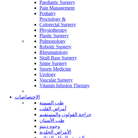
Paediatric Surgery
Pain Management
Podiatry
Proctology &
Colorectal Surgery
Physiotherapy
Plastic Surgery
Pulmonology
Robotic Surgery
Rheumatology
Skull Base Surgery
Spine Surgery
Sports Medicine
Urology
Vascular Surgery
Vitamin Infusion Therapy
الاختصاصات
طب السمنة
أمراض القلب
جراحة القولون والمستقيم
طب الأسنان
وجوه دينتو
الأمراض الجلدية
الحمية والنظام الغذائي