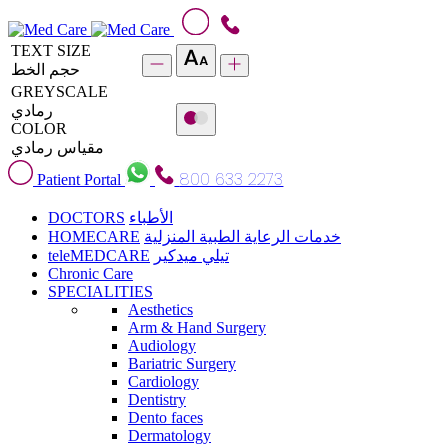
TEXT SIZE
حجم الخط
GREYSCALE
رمادي
COLOR
مقياس رمادي
800 633 2273
Patient Portal
DOCTORS
الأطباء
HOMECARE
خدمات الرعاية الطبية المنزلية
teleMEDCARE
تيلي ميدكير
Chronic Care
SPECIALITIES
Aesthetics
Arm & Hand Surgery
Audiology
Bariatric Surgery
Cardiology
Dentistry
Dento faces
Dermatology