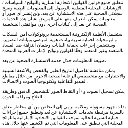
تنطبق جميع قوانين القوانين الاتحادية السارية واللوائح / السياسات /
الإرشادات المحلية المتعلقة بالوصول إلى المعلومات الطبية ونسخ
سجلاتي الصحية على هذه الاستشارة عن بعد. ولن تنشر أي صور أو
معلومات يمكن التعرف معها على المريض بشأن هذه الخدمات
الصحية عن بعد إلى كيانات أخرى دون موافقتي الشخصية.
ستشمل الأنظمة الإلكترونية المستخدمة بروتوكولات أمن الشبكات
والبرمجيات لحماية سرية بيانات هوية المرضى وبيانات التصوير،
وستتضمن إجراءات لحماية البيانات وضمان النزاهة ضد الفساد
المتعمد وغير المتعمد وفقًا لقوانين ولوائح الإمارات العربية المتحدة.
طبيعة المعلومات خلال خدمة الاستشارة الصحية عن بعد:
يمكن مناقشة تفاصيل التاريخ الطبي والفحص والأشعة السينية
والاختبارات مع متخصيصي الرعاية الصحية الآخرين من خلال مقاطع
الفيديو التفاعلية وتكنولوجيا الصوت والاتصالات.
يمكن تسجيل الصوت و / أو التقاط الصور للتشخيص الدقيق وطريقة
العلاج ومراقبة الجودة.
بذلت جهود مسؤولة وملائمة ترمي إلى التخلص من أي مخاطر تتعلق
بالسرية مرتبطة بخدمات الاستشارة عن بُعد وتنطبق جميع إجراءات
حماية السرية الحالية بموجب القوانين الاتحادية الإماراتية واللوائح
المحلية التي تنطبق على المعلومات التي تم الكشف عنها خلال هذه