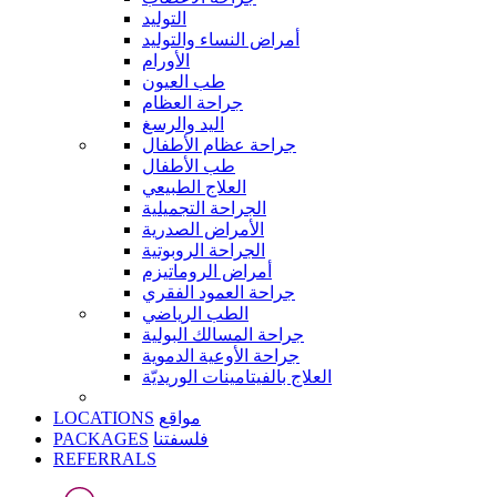
التوليد
أمراض النساء والتوليد
الأورام
طب العيون
جراحة العظام
اليد والرسغ
جراحة عظام الأطفال
طب الأطفال
العلاج الطبيعي
الجراحة التجميلية
الأمراض الصدرية
الجراحة الروبوتية
أمراض الروماتيزم
جراحة العمود الفقري
الطب الرياضي
جراحة المسالك البولية
جراحة الأوعية الدموية
العلاج بالفيتامينات الوريديّة
LOCATIONS
مواقع
PACKAGES
فلسفتنا
REFERRALS