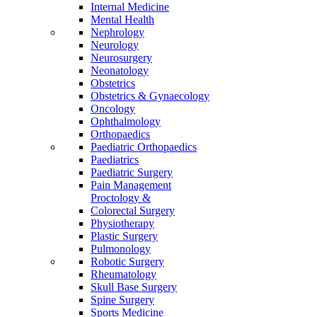
Internal Medicine
Mental Health
Nephrology
Neurology
Neurosurgery
Neonatology
Obstetrics
Obstetrics & Gynaecology
Oncology
Ophthalmology
Orthopaedics
Paediatric Orthopaedics
Paediatrics
Paediatric Surgery
Pain Management
Proctology &
Colorectal Surgery
Physiotherapy
Plastic Surgery
Pulmonology
Robotic Surgery
Rheumatology
Skull Base Surgery
Spine Surgery
Sports Medicine