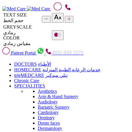
TEXT SIZE
حجم الخط
GREYSCALE
رمادي
COLOR
مقياس رمادي
800 633 2273
Patient Portal
DOCTORS
الأطباء
HOMECARE
خدمات الرعاية الطبية المنزلية
teleMEDCARE
تيلي ميدكير
Chronic Care
SPECIALITIES
Aesthetics
Arm & Hand Surgery
Audiology
Bariatric Surgery
Cardiology
Dentistry
Dento faces
Dermatology