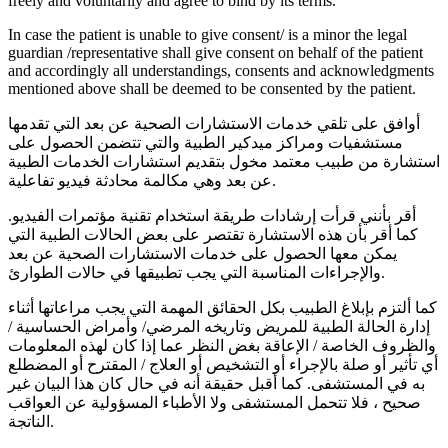
freely and voluntarily and agree to bind by its terms.
In case the patient is unable to give consent/ is a minor the legal
guardian /representative shall give consent on behalf of the patient
and accordingly all understandings, consents and acknowledgments
mentioned above shall be deemed to be consented by the patient.
أوافق على تلقي خدمات الاستشارات الصحية عن بعد التي تقدمها
مستشفيات ومراكز ميدكير الطبية والتي تتضمن الحصول على
استشارة من طبيب معتمد مخول بتقديم استشارات الخدمات الطبية
عن بعد وهي مكالمة محادثة فيديو تفاعلية.
أقر بأنني قرأت إرشادات طريقة استخدام تقنية مؤتمرات الفيديو.
كما أقر بأن هذه الاستشارة تقتصر على بعض الحالات الطبية التي
يمكن معها الحصول على خدمات الاستشارات الصحية عن بعد
والإجراءات المناسبة التي يجب تطبيقها في حالات الطوارئ.
كما ألتزم بإبلاغ الطبيب بكل الحقائق المهمة التي يجب مراعاتها أثناء
إدارة الحالة الطبية للمريض وتاريخه المرضي/ وأمراض الحساسية /
والظروف الخاصة / الإعاقة بغض النظر عما إذا كان لهذه المعلومات
أي تأثير أو صلة بالإجراء أو التشخيص أو العلاج / المقترح أو المضطلع
به في المستشفى. كما أقبل حقيقة أنه في حال كان هذا البيان غير
صحيح ، فلا تتحمل المستشفى ولا الأطباء المسؤولية عن العواقب
الناتجة.