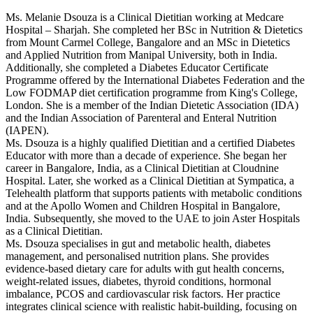
Ms. Melanie Dsouza is a Clinical Dietitian working at Medcare
Hospital – Sharjah. She completed her BSc in Nutrition & Dietetics
from Mount Carmel College, Bangalore and an MSc in Dietetics
and Applied Nutrition from Manipal University, both in India.
Additionally, she completed a Diabetes Educator Certificate
Programme offered by the International Diabetes Federation and the
Low FODMAP diet certification programme from King's College,
London. She is a member of the Indian Dietetic Association (IDA)
and the Indian Association of Parenteral and Enteral Nutrition
(IAPEN).
Ms. Dsouza is a highly qualified Dietitian and a certified Diabetes
Educator with more than a decade of experience. She began her
career in Bangalore, India, as a Clinical Dietitian at Cloudnine
Hospital. Later, she worked as a Clinical Dietitian at Sympatica, a
Telehealth platform that supports patients with metabolic conditions
and at the Apollo Women and Children Hospital in Bangalore,
India. Subsequently, she moved to the UAE to join Aster Hospitals
as a Clinical Dietitian.
Ms. Dsouza specialises in gut and metabolic health, diabetes
management, and personalised nutrition plans. She provides
evidence-based dietary care for adults with gut health concerns,
weight-related issues, diabetes, thyroid conditions, hormonal
imbalance, PCOS and cardiovascular risk factors. Her practice
integrates clinical science with realistic habit-building, focusing on