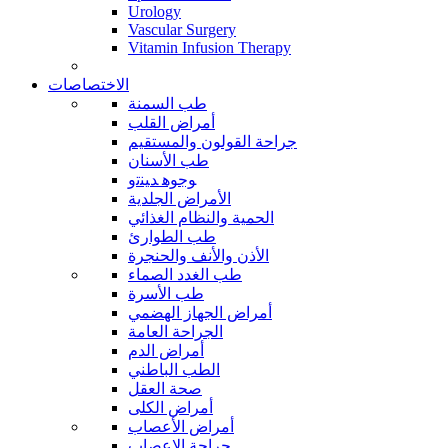
Urology
Vascular Surgery
Vitamin Infusion Therapy
الاختصاصات
طب السمنة
أمراض القلب
جراحة القولون والمستقيم
طب الأسنان
ﻮﺟﻮﻫ ﺪﻴﻨﺗﻭ
الأمراض الجلدية
الحمية والنظام الغذائي
طب الطوارئ
الأذن والأنف والحنجرة
طب الغدد الصماء
طب الأسرة
أمراض الجهاز الهضمي
الجراحة العامة
أمراض الدم
الطب الباطني
صحة العقل
أمراض الكلى
أمراض الأعصاب
جراحة الاعصاب