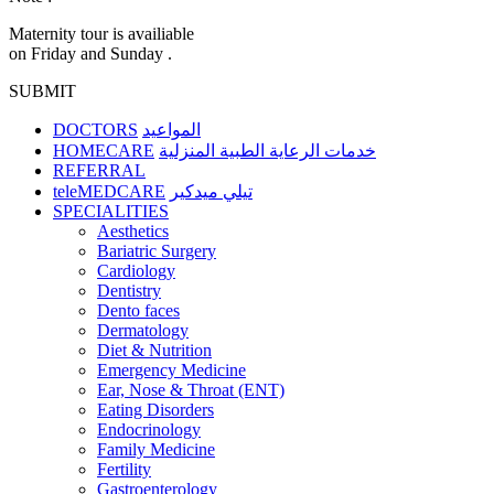
Maternity tour is availiable
on Friday and Sunday .
SUBMIT
DOCTORS
المواعيد
HOMECARE
خدمات الرعاية الطبية المنزلية
REFERRAL
teleMEDCARE
تيلي ميدكير
SPECIALITIES
Aesthetics
Bariatric Surgery
Cardiology
Dentistry
Dento faces
Dermatology
Diet & Nutrition
Emergency Medicine
Ear, Nose & Throat (ENT)
Eating Disorders
Endocrinology
Family Medicine
Fertility
Gastroenterology