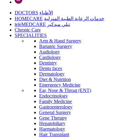
DOCTORS
الأطباء
HOMECARE
خدمات الرعاية الطبية المنزلية
teleMEDCARE
تيلي ميدكير
Chronic Care
SPECIALITIES
Arm & Hand Surgery
Bariatric Surgery
Audiology
Cardiology
Dentistry
Dento faces
Dermatology
Diet & Nutrition
Emergency Medicine
Ear, Nose & Throat (ENT)
Endocrinology
Family Medicine
Gastroenterology
General Surgery
Gene Therapy
Hepatobiliary
Haematology
Hair Transplant