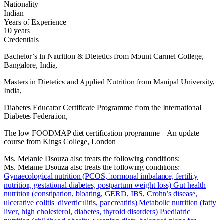
Nationality
Indian
Years of Experience
10 years
Credentials
Bachelor’s in Nutrition & Dietetics from Mount Carmel College,
Bangalore, India,
Masters in Dietetics and Applied Nutrition from Manipal University,
India,
Diabetes Educator Certificate Programme from the International
Diabetes Federation,
The low FOODMAP diet certification programme – An update
course from Kings College, London
Ms. Melanie Dsouza also treats the following conditions:
Ms. Melanie Dsouza also treats the following conditions:
Gynaecological nutrition (PCOS, hormonal imbalance, fertility
nutrition, gestational diabetes, postpartum weight loss)
Gut health
nutrition (constipation, bloating, GERD, IBS, Crohn’s disease,
ulcerative colitis, diverticulitis, pancreatitis)
Metabolic nutrition (fatty
liver, high cholesterol, diabetes, thyroid disorders)
Paediatric