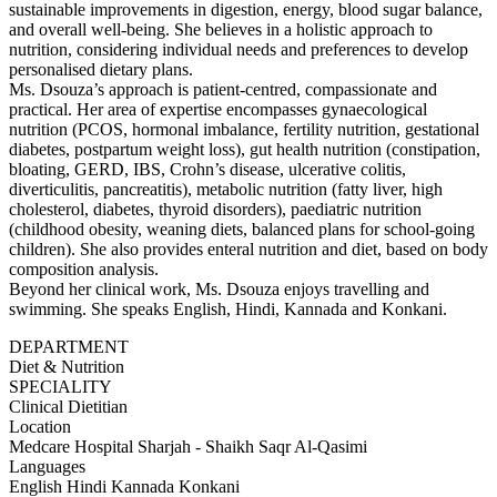
sustainable improvements in digestion, energy, blood sugar balance,
and overall well-being. She believes in a holistic approach to
nutrition, considering individual needs and preferences to develop
personalised dietary plans.
Ms. Dsouza’s approach is patient-centred, compassionate and
practical. Her area of expertise encompasses gynaecological
nutrition (PCOS, hormonal imbalance, fertility nutrition, gestational
diabetes, postpartum weight loss), gut health nutrition (constipation,
bloating, GERD, IBS, Crohn’s disease, ulcerative colitis,
diverticulitis, pancreatitis), metabolic nutrition (fatty liver, high
cholesterol, diabetes, thyroid disorders), paediatric nutrition
(childhood obesity, weaning diets, balanced plans for school-going
children). She also provides enteral nutrition and diet, based on body
composition analysis.
Beyond her clinical work, Ms. Dsouza enjoys travelling and
swimming. She speaks English, Hindi, Kannada and Konkani.
DEPARTMENT
Diet & Nutrition
SPECIALITY
Clinical Dietitian
Location
Medcare Hospital Sharjah - Shaikh Saqr Al-Qasimi
Languages
English
Hindi
Kannada
Konkani