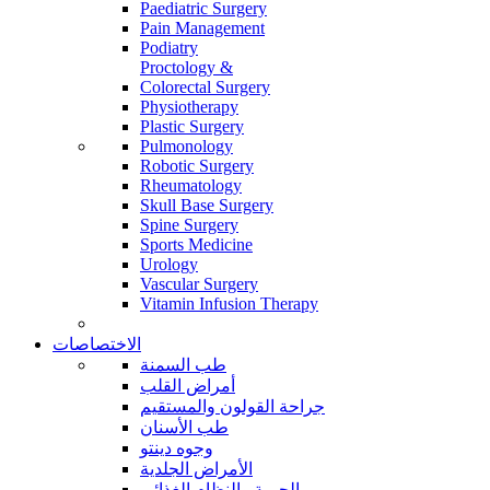
Paediatric Surgery
Pain Management
Podiatry
Proctology &
Colorectal Surgery
Physiotherapy
Plastic Surgery
Pulmonology
Robotic Surgery
Rheumatology
Skull Base Surgery
Spine Surgery
Sports Medicine
Urology
Vascular Surgery
Vitamin Infusion Therapy
الاختصاصات
طب السمنة
أمراض القلب
جراحة القولون والمستقيم
طب الأسنان
وجوه دينتو
الأمراض الجلدية
الحمية والنظام الغذائي