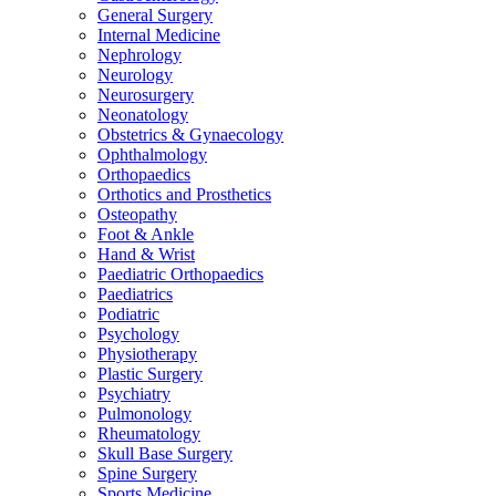
General Surgery
Internal Medicine
Nephrology
Neurology
Neurosurgery
Neonatology
Obstetrics & Gynaecology
Ophthalmology
Orthopaedics
Orthotics and Prosthetics
Osteopathy
Foot & Ankle
Hand & Wrist
Paediatric Orthopaedics
Paediatrics
Podiatric
Psychology
Physiotherapy
Plastic Surgery
Psychiatry
Pulmonology
Rheumatology
Skull Base Surgery
Spine Surgery
Sports Medicine