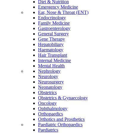
Diet & Nutrition
Emergency Medicine
Ear, Nose & Throat (ENT)
Endocrinology
Family Medicine
Gastroenterology
General Surgery
Gene Therapy
Hepatobiliary
Haematology
Hair Transplant
Internal Medicine
Mental Health
Nephrology
Neurology
Neurosurgery
Neonatology
Obstetrics
Obstetrics & Gynaecology
Oncology
Ophthalmology
Orthopaedics
Orthotics and Prosthetics
Paediatric Orthopaedics
Paediatrics