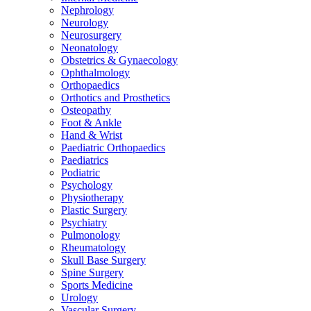
Nephrology
Neurology
Neurosurgery
Neonatology
Obstetrics & Gynaecology
Ophthalmology
Orthopaedics
Orthotics and Prosthetics
Osteopathy
Foot & Ankle
Hand & Wrist
Paediatric Orthopaedics
Paediatrics
Podiatric
Psychology
Physiotherapy
Plastic Surgery
Psychiatry
Pulmonology
Rheumatology
Skull Base Surgery
Spine Surgery
Sports Medicine
Urology
Vascular Surgery