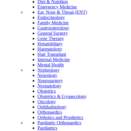
Diet & Nutrition
Emergency Medicine
Ear, Nose & Throat (ENT)
Endocrinology
Family Medicine
Gastroenterology
General Surgery
Gene Therapy
Hepatobiliary
Haematology
Hair Transplant
Internal Medicine
Mental Health
Nephrology
Neurology
Neurosurgery
Neonatology
Obstetrics
Obstetrics & Gynaecology
Oncology
Ophthalmology
Orthopaedics
Orthotics and Prosthetics
Paediatric Orthopaedics
Paediatrics