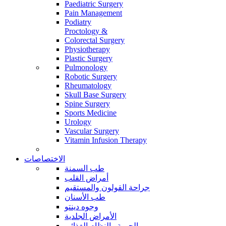
Paediatric Surgery
Pain Management
Podiatry
Proctology &
Colorectal Surgery
Physiotherapy
Plastic Surgery
Pulmonology
Robotic Surgery
Rheumatology
Skull Base Surgery
Spine Surgery
Sports Medicine
Urology
Vascular Surgery
Vitamin Infusion Therapy
الاختصاصات
طب السمنة
أمراض القلب
جراحة القولون والمستقيم
طب الأسنان
وجوه دينتو
الأمراض الجلدية
الحمية والنظام الغذائي