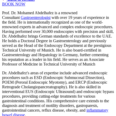
BOOK NOW
Prof. Dr. Mohamed Abdelhafez is a renowned
Consultant
Gastroenterologist
with over 19 years of experience in
the field. He is internationally recognized as one of the world-
renowned experts in advanced and complex endoscopic procedures.
Having performed over 30,000 endoscopies with precision and skill,
Dr. Abdelhafez brings German standards of excellence to the UAE.
He holds a Doctoral Degree in Gastroenterology and previously
served as the Head of the Endoscopy Department at the prestigious
Technical University of Munich. He is also board-certified in
Gastroenterology and Hepatology in Germany, further cementing
his reputation as a leader in his field. He serves as an Associate
Professor of Medicine in Technical University of Munich
Dr. Abdelhafez's areas of expertise include advanced endoscopic
procedures such as ESD (Endoscopic Submucosal Dissection),
POEM (Peroral Endoscopic Myotomy), and ERCP (Endoscopic
Retrograde Cholangiopancreatography). He is also skilled in
interventional EUS (Endoscopic Ultrasound) and endoscopic bypass
procedures, providing cutting-edge treatments for various
gastrointestinal conditions. His comprehensive care extends to the
diagnosis and treatment of motility disorders, gastroparesis,
gastrointestinal cancers, reflux disease, obesity, and
inflammatory
bowel disease
.