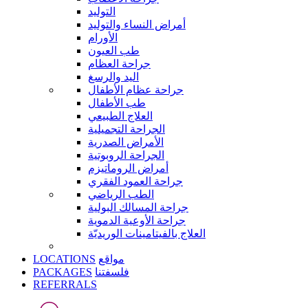
التوليد
أمراض النساء والتوليد
الأورام
طب العيون
جراحة العظام
اليد والرسغ
جراحة عظام الأطفال
طب الأطفال
العلاج الطبيعي
الجراحة التجميلية
الأمراض الصدرية
الجراحة الروبوتية
أمراض الروماتيزم
جراحة العمود الفقري
الطب الرياضي
جراحة المسالك البولية
جراحة الأوعية الدموية
العلاج بالفيتامينات الوريديّة
LOCATIONS
مواقع
PACKAGES
فلسفتنا
REFERRALS