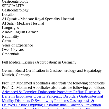
Gastroenterology
SPECIALITY
Gastroenterology
Location
Al Qusais - Medcare Royal Speciality Hospital
Al Safa - Medcare Hospital
Languages
Arabic
English
German
Nationality
German
Years of Experience
Over 19 years
Credentials
Full Medical License (Approbation) in Germany
German Board Certification in Gastroenterology and Hepatology,
Munich, Germany.
Prof. Dr. Mohamed Abdelhafez also treats the following conditions:
Prof. Dr. Mohamed Abdelhafez also treats the following conditions:
Advanced & Complex Endoscopic Procedure
Reflux Disease &
Barrett’s Esophagus
Obesity
Pancreatic Disorders
Gastrointestinal
Motility Disorders & Swallowing Problems
Gastroparesis &
Delayed Gastric Emptying
Gastrointestinal Cancer & Prevention