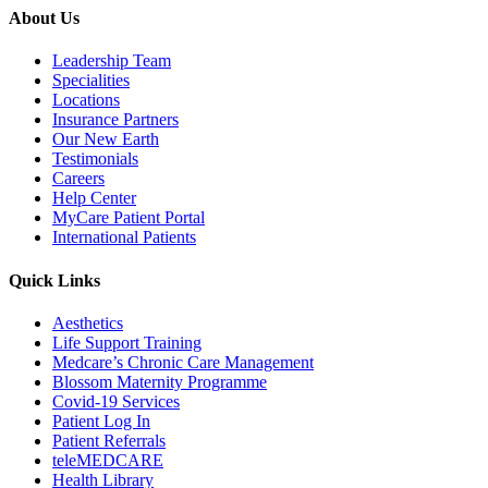
About Us
Leadership Team
Specialities
Locations
Insurance Partners
Our New Earth
Testimonials
Careers
Help Center
MyCare Patient Portal
International Patients
Quick Links
Aesthetics
Life Support Training
Medcare’s Chronic Care Management
Blossom Maternity Programme
Covid-19 Services
Patient Log In
Patient Referrals
teleMEDCARE
Health Library