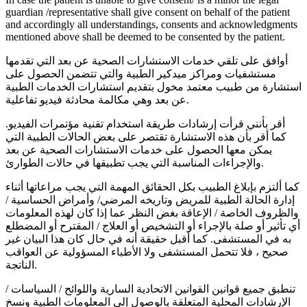
guardian /representative shall give consent on behalf of the patient
and accordingly all understandings, consents and acknowledgments
mentioned above shall be deemed to be consented by the patient.
أوافق على تلقي خدمات الاستشارات الصحية عن بعد التي تقدمها
مستشفيات ومراكز ميدكير الطبية والتي تتضمن الحصول على
استشارة من طبيب معتمد مخول بتقديم استشارات الخدمات الطبية
عن بعد وهي مكالمة محادثة فيديو تفاعلية.
أقر بأنني قرأت إرشادات طريقة استخدام تقنية مؤتمرات الفيديو.
كما أقر بأن هذه الاستشارة تقتصر على بعض الحالات الطبية التي
يمكن معها الحصول على خدمات الاستشارات الصحية عن بعد
والإجراءات المناسبة التي يجب تطبيقها في حالات الطوارئ.
كما ألتزم بإبلاغ الطبيب بكل الحقائق المهمة التي يجب مراعاتها أثناء
إدارة الحالة الطبية للمريض وتاريخه المرضي/ وأمراض الحساسية /
والظروف الخاصة / الإعاقة بغض النظر عما إذا كان لهذه المعلومات
أي تأثير أو صلة بالإجراء أو التشخيص أو العلاج / المقترح أو المضطلع
به في المستشفى. كما أقبل حقيقة أنه في حال كان هذا البيان غير
صحيح ، فلا تتحمل المستشفى ولا الأطباء المسؤولية عن العواقب
الناتجة.
تنطبق جميع قوانين القوانين الاتحادية السارية واللوائح / السياسات /
الإرشادات المحلية المتعلقة بالوصول إلى المعلومات الطبية ونسخ