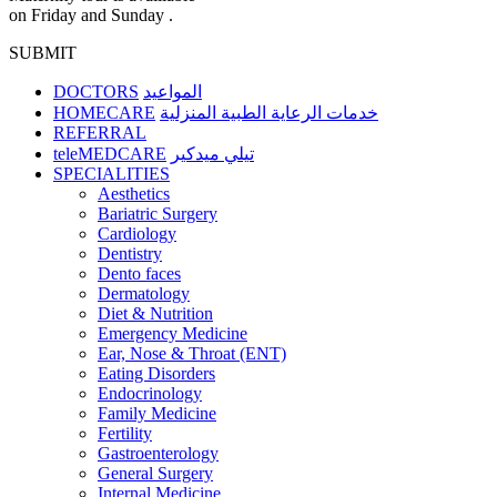
on Friday and Sunday .
SUBMIT
DOCTORS
المواعيد
HOMECARE
خدمات الرعاية الطبية المنزلية
REFERRAL
teleMEDCARE
تيلي ميدكير
SPECIALITIES
Aesthetics
Bariatric Surgery
Cardiology
Dentistry
Dento faces
Dermatology
Diet & Nutrition
Emergency Medicine
Ear, Nose & Throat (ENT)
Eating Disorders
Endocrinology
Family Medicine
Fertility
Gastroenterology
General Surgery
Internal Medicine