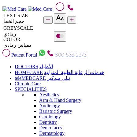
TEXT SIZE
حجم الخط
GREYSCALE
رمادي
COLOR
مقياس رمادي
800 633 2273
Patient Portal
DOCTORS
الأطباء
HOMECARE
خدمات الرعاية الطبية المنزلية
teleMEDCARE
تيلي ميدكير
Chronic Care
SPECIALITIES
Aesthetics
Arm & Hand Surgery
Audiology
Bariatric Surgery
Cardiology
Dentistry
Dento faces
Dermatology