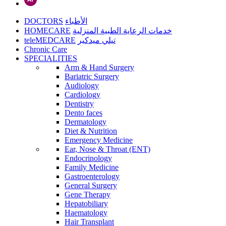
DOCTORS
الأطباء
HOMECARE
خدمات الرعاية الطبية المنزلية
teleMEDCARE
تيلي ميدكير
Chronic Care
SPECIALITIES
Arm & Hand Surgery
Bariatric Surgery
Audiology
Cardiology
Dentistry
Dento faces
Dermatology
Diet & Nutrition
Emergency Medicine
Ear, Nose & Throat (ENT)
Endocrinology
Family Medicine
Gastroenterology
General Surgery
Gene Therapy
Hepatobiliary
Haematology
Hair Transplant