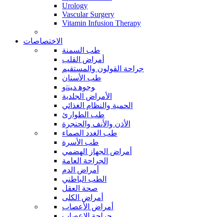
Urology
Vascular Surgery
Vitamin Infusion Therapy
الاختصاصات
طب السمنة
أمراض القلب
جراحة القولون والمستقيم
طب الأسنان
ﻮﺟﻮﻫ ﺪﻴﻨﺗﻭ
الأمراض الجلدية
الحمية والنظام الغذائي
طب الطوارئ
الأذن والأنف والحنجرة
طب الغدد الصماء
طب الأسرة
أمراض الجهاز الهضمي
الجراحة العامة
أمراض الدم
الطب الباطني
صحة العقل
أمراض الكلى
أمراض الأعصاب
جراحة الاعصاب