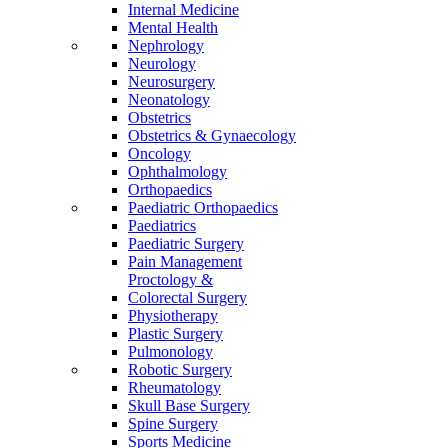
Internal Medicine
Mental Health
Nephrology
Neurology
Neurosurgery
Neonatology
Obstetrics
Obstetrics & Gynaecology
Oncology
Ophthalmology
Orthopaedics
Paediatric Orthopaedics
Paediatrics
Paediatric Surgery
Pain Management
Proctology &
Colorectal Surgery
Physiotherapy
Plastic Surgery
Pulmonology
Robotic Surgery
Rheumatology
Skull Base Surgery
Spine Surgery
Sports Medicine