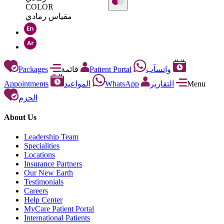
COLOR
مقياس رمادي
Packages
قائمة
Patient Portal
واتسآب
Appointments
المواعيد
WhatsApp
التقارير
Menu
الحزم
About Us
Leadership Team
Specialities
Locations
Insurance Partners
Our New Earth
Testimonials
Careers
Help Center
MyCare Patient Portal
International Patients