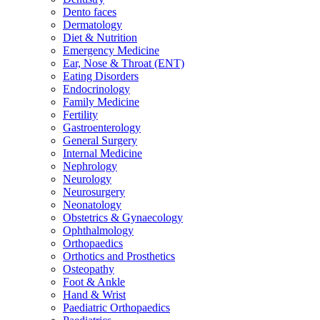
Dento faces
Dermatology
Diet & Nutrition
Emergency Medicine
Ear, Nose & Throat (ENT)
Eating Disorders
Endocrinology
Family Medicine
Fertility
Gastroenterology
General Surgery
Internal Medicine
Nephrology
Neurology
Neurosurgery
Neonatology
Obstetrics & Gynaecology
Ophthalmology
Orthopaedics
Orthotics and Prosthetics
Osteopathy
Foot & Ankle
Hand & Wrist
Paediatric Orthopaedics