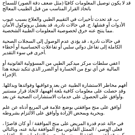
قد لا يكون توصيل المعلومات كافيًا (مثل ضعف دقة الصور) للسماح
باتخاذ القرار المناسب من قبل الطبيب المعالج
ب. قد تحدث تأخيرات في التقييم الطبي والعلاج بسبب عيوب
الأدوات أو فشلها. ج. في حالات نادرة، قد يفشل بروتوكول الأمان
مما ينتج عنه خرق لخصوصية المعلومات الطبية الشخصية.
في حالات نادرة ، قد يؤدي عدم الوصول إلى السجلات الصحية
الكاملة إلى تفاعل دوائي سلبي أو تفاعلات الحساسية أو أخطاء
أخرى في سوء التقدير.
اعفي سلطات مركز ميدكير الطبي من المسؤولية القانونية أو
المالية عن أي نوع من الخسارة أو الضرر الذي تتكبد نتيجة هذا
الإجراء.
أفهم مخاطر الاستشارة الطبية عن بعد وعواقبها وفوائدها وبدائلها.
وقد حصلت على معلومات كافية بلغة أفهمها، لاتخاذ قرار مستنير
وأوافق على الحصول على خدمات الاستشارات الصحية عن بعد.
أوافق على منح موافقتي بوضع علامة في المربع أدناه عن علم
وبحرية وبمحض الإرادة وأوافق على الالتزام بشروطه.
في حالة عدم قدرة المريض على منح الموافقة / أو كان قاصرًا ،
فعلى الوصي / الممثل القانوني منح الموافقة نيابة عنه، وبالتالي
يكون قد اُعتبر موافقة المريض على جميع التفاهمات والموافقات