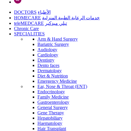
DOCTORS
الأطباء
HOMECARE
خدمات الرعاية الطبية المنزلية
teleMEDCARE
تيلي ميدكير
Chronic Care
SPECIALITIES
Arm & Hand Surgery
Bariatric Surgery
Audiology
Cardiology
Dentistry
Dento faces
Dermatology
Diet & Nutrition
Emergency Medicine
Ear, Nose & Throat (ENT)
Endocrinology
Family Medicine
Gastroenterology
General Surgery
Gene Therapy
Hepatobiliary
Haematology
Hair Transplant