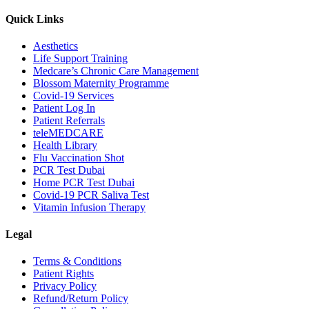
Quick Links
Aesthetics
Life Support Training
Medcare’s Chronic Care Management
Blossom Maternity Programme
Covid-19 Services
Patient Log In
Patient Referrals
teleMEDCARE
Health Library
Flu Vaccination Shot
PCR Test Dubai
Home PCR Test Dubai
Covid-19 PCR Saliva Test
Vitamin Infusion Therapy
Legal
Terms & Conditions
Patient Rights
Privacy Policy
Refund/Return Policy