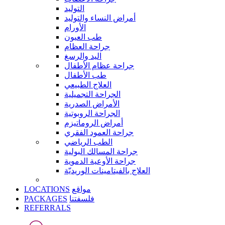
التوليد
أمراض النساء والتوليد
الأورام
طب العيون
جراحة العظام
اليد والرسغ
جراحة عظام الأطفال
طب الأطفال
العلاج الطبيعي
الجراحة التجميلية
الأمراض الصدرية
الجراحة الروبوتية
أمراض الروماتيزم
جراحة العمود الفقري
الطب الرياضي
جراحة المسالك البولية
جراحة الأوعية الدموية
العلاج بالفيتامينات الوريديّة
LOCATIONS
مواقع
PACKAGES
فلسفتنا
REFERRALS