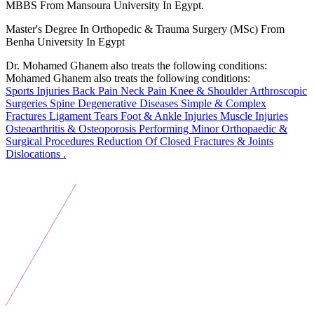
MBBS From Mansoura University In Egypt.
Master's Degree In Orthopedic & Trauma Surgery (MSc) From
Benha University In Egypt
Dr. Mohamed Ghanem also treats the following conditions:
Mohamed Ghanem also treats the following conditions:
Sports Injuries
Back Pain
Neck Pain
Knee & Shoulder Arthroscopic
Surgeries
Spine Degenerative Diseases
Simple & Complex
Fractures
Ligament Tears
Foot & Ankle Injuries
Muscle Injuries
Osteoarthritis & Osteoporosis
Performing Minor Orthopaedic &
Surgical Procedures
Reduction Of Closed Fractures & Joints
Dislocations .