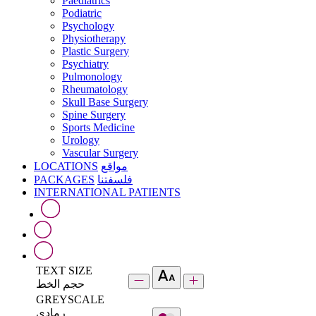
Paediatrics
Podiatric
Psychology
Physiotherapy
Plastic Surgery
Psychiatry
Pulmonology
Rheumatology
Skull Base Surgery
Spine Surgery
Sports Medicine
Urology
Vascular Surgery
LOCATIONS
مواقع
PACKAGES
فلسفتنا
INTERNATIONAL PATIENTS
TEXT SIZE
حجم الخط
GREYSCALE
رمادي