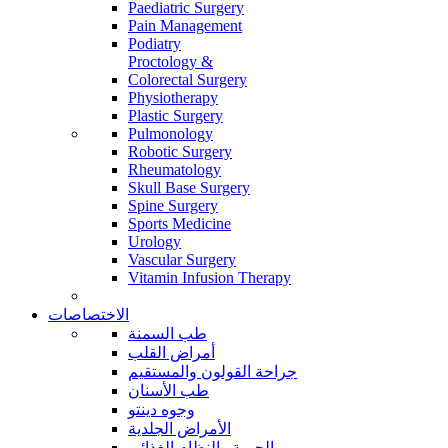
Paediatric Surgery
Pain Management
Podiatry
Proctology &
Colorectal Surgery
Physiotherapy
Plastic Surgery
Pulmonology
Robotic Surgery
Rheumatology
Skull Base Surgery
Spine Surgery
Sports Medicine
Urology
Vascular Surgery
Vitamin Infusion Therapy
الاختصاصات
طب السمنة
أمراض القلب
جراحة القولون والمستقيم
طب الأسنان
وجوه دينتو
الأمراض الجلدية
الحمية والنظام الغذائي