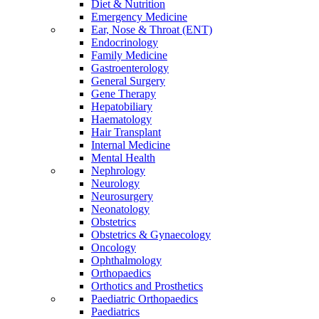
Diet & Nutrition
Emergency Medicine
Ear, Nose & Throat (ENT)
Endocrinology
Family Medicine
Gastroenterology
General Surgery
Gene Therapy
Hepatobiliary
Haematology
Hair Transplant
Internal Medicine
Mental Health
Nephrology
Neurology
Neurosurgery
Neonatology
Obstetrics
Obstetrics & Gynaecology
Oncology
Ophthalmology
Orthopaedics
Orthotics and Prosthetics
Paediatric Orthopaedics
Paediatrics