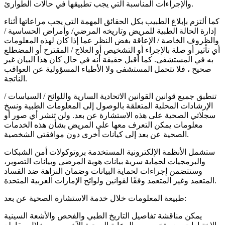
والإجراءات المناسبة التي يجب تطبيقها في حالات الطوارئ.
كما ألتزم بإبلاغ الطبيب بكل الحقائق المهمة التي يجب مراعاتها أثناء
إدارة الحالة الطبية للمريض وتاريخه المرضي/ وأمراض الحساسية /
والظروف الخاصة / الإعاقة بغض النظر عما إذا كان لهذه المعلومات
أي تأثير أو صلة بالإجراء أو التشخيص أو العلاج / المقترح أو المضطلع
به في المستشفى. كما أقبل حقيقة أنه في حال كان هذا البيان غير
صحيح ، فلا تتحمل المستشفى ولا الأطباء المسؤولية عن العواقب
الناتجة.
تنطبق جميع قوانين القوانين الاتحادية السارية واللوائح / السياسات /
الإرشادات المحلية المتعلقة بالوصول إلى المعلومات الطبية ونسخ
سجلاتي الصحية على هذه الاستشارة عن بعد. ولن تنشر أي صور أو
معلومات يمكن التعرف معها على المريض بشأن هذه الخدمات
الصحية عن بعد إلى كيانات أخرى دون موافقتي الشخصية.
ستشمل الأنظمة الإلكترونية المستخدمة بروتوكولات أمن الشبكات
والبرمجيات لحماية سرية بيانات هوية المرضى وبيانات التصوير،
وستتضمن إجراءات لحماية البيانات وضمان النزاهة ضد الفساد
المتعمد وغير المتعمد وفقًا لقوانين ولوائح الإمارات العربية المتحدة.
طبيعة المعلومات خلال خدمة الاستشارة الصحية عن بعد:
يمكن مناقشة تفاصيل التاريخ الطبي والفحص والأشعة السينية