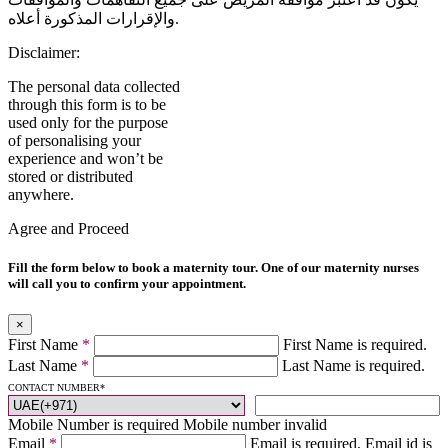
والإقرارات المذكورة أعلاه.
Disclaimer:
The personal data collected
through this form is to be
used only for the purpose
of personalising your
experience and won’t be
stored or distributed
anywhere.
Agree and Proceed
Fill the form below to book a maternity tour. One of our maternity nurses
will call you to confirm your appointment.
×
First Name
*
First Name is required.
Last Name
*
Last Name is required.
CONTACT NUMBER
*
Mobile Number is required
Mobile number invalid
Email
*
Email is required.
Email id is