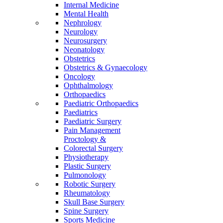
Internal Medicine
Mental Health
Nephrology
Neurology
Neurosurgery
Neonatology
Obstetrics
Obstetrics & Gynaecology
Oncology
Ophthalmology
Orthopaedics
Paediatric Orthopaedics
Paediatrics
Paediatric Surgery
Pain Management
Proctology &
Colorectal Surgery
Physiotherapy
Plastic Surgery
Pulmonology
Robotic Surgery
Rheumatology
Skull Base Surgery
Spine Surgery
Sports Medicine