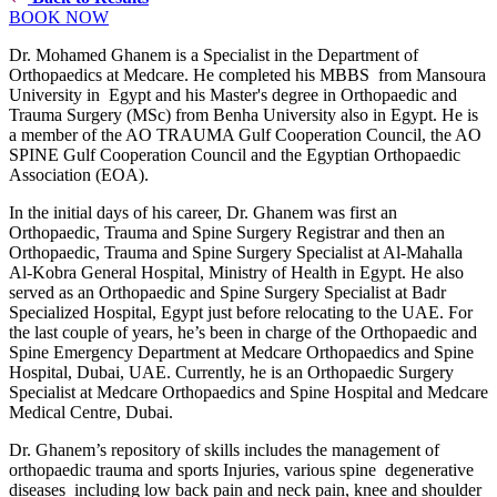
BOOK NOW
Dr. Mohamed Ghanem is a Specialist in the Department of
Orthopaedics at Medcare. He completed his MBBS from Mansoura
University in Egypt and his Master's degree in Orthopaedic and
Trauma Surgery (MSc) from Benha University also in Egypt. He is
a member of the AO TRAUMA Gulf Cooperation Council, the AO
SPINE Gulf Cooperation Council and the Egyptian Orthopaedic
Association (EOA).
In the initial days of his career, Dr. Ghanem was first an
Orthopaedic, Trauma and Spine Surgery Registrar and then an
Orthopaedic, Trauma and Spine Surgery Specialist at Al-Mahalla
Al-Kobra General Hospital, Ministry of Health in Egypt. He also
served as an Orthopaedic and Spine Surgery Specialist at Badr
Specialized Hospital, Egypt just before relocating to the UAE. For
the last couple of years, he’s been in charge of the Orthopaedic and
Spine Emergency Department at Medcare Orthopaedics and Spine
Hospital, Dubai, UAE. Currently, he is an Orthopaedic Surgery
Specialist at Medcare Orthopaedics and Spine Hospital and Medcare
Medical Centre, Dubai.
Dr. Ghanem’s repository of skills includes the management of
orthopaedic trauma and sports Injuries, various spine degenerative
diseases including low back pain and neck pain, knee and shoulder