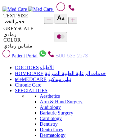
TEXT SIZE
حجم الخط
GREYSCALE
رمادي
COLOR
مقياس رمادي
800 633 2273
Patient Portal
DOCTORS
الأطباء
HOMECARE
خدمات الرعاية الطبية المنزلية
teleMEDCARE
تيلي ميدكير
Chronic Care
SPECIALITIES
Aesthetics
Arm & Hand Surgery
Audiology
Bariatric Surgery
Cardiology
Dentistry
Dento faces
Dermatology