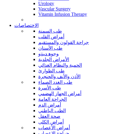
Urology
Vascular Surgery
Vitamin Infusion Therapy
الاختصاصات
طب السمنة
أمراض القلب
جراحة القولون والمستقيم
طب الأسنان
ﻮﺟﻮﻫ ﺪﻴﻨﺗﻭ
الأمراض الجلدية
الحمية والنظام الغذائي
طب الطوارئ
الأذن والأنف والحنجرة
طب الغدد الصماء
طب الأسرة
أمراض الجهاز الهضمي
الجراحة العامة
أمراض الدم
الطب الباطني
صحة العقل
أمراض الكلى
أمراض الأعصاب
جراحة الاعصاب