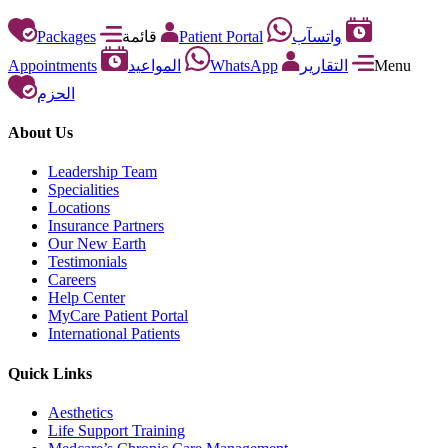
Packages
قائمة
Patient Portal
واتسآب
Appointments
المواعيد
WhatsApp
التقارير
Menu
الحزم
About Us
Leadership Team
Specialities
Locations
Insurance Partners
Our New Earth
Testimonials
Careers
Help Center
MyCare Patient Portal
International Patients
Quick Links
Aesthetics
Life Support Training