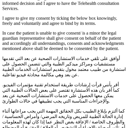
informed decision and I agree to have the Telehealth consultation
Services.
I agree to give my consent by ticking the below box knowingly,
freely and voluntarily and agree to bind by its terms.
In case the patient is unable to give consent/ is a minor the legal
guardian /representative shall give consent on behalf of the patient
and accordingly all understandings, consents and acknowledgments
mentioned above shall be deemed to be consented by the patient.
أوافق على تلقي خدمات الاستشارات الصحية عن بعد التي تقدمها
مستشفيات ومراكز ميدكير الطبية والتي تتضمن الحصول على
استشارة من طبيب معتمد مخول بتقديم استشارات الخدمات الطبية
عن بعد وهي مكالمة محادثة فيديو تفاعلية.
أقر بأنني قرأت إرشادات طريقة استخدام تقنية مؤتمرات الفيديو.
كما أقر بأن هذه الاستشارة تقتصر على بعض الحالات الطبية التي
يمكن معها الحصول على خدمات الاستشارات الصحية عن بعد
والإجراءات المناسبة التي يجب تطبيقها في حالات الطوارئ.
كما ألتزم بإبلاغ الطبيب بكل الحقائق المهمة التي يجب مراعاتها أثناء
إدارة الحالة الطبية للمريض وتاريخه المرضي/ وأمراض الحساسية /
والظروف الخاصة / الإعاقة بغض النظر عما إذا كان لهذه المعلومات
أي تأثير أو صلة بالإجراء أو التشخيص أو العلاج / المقترح أو المضطلع