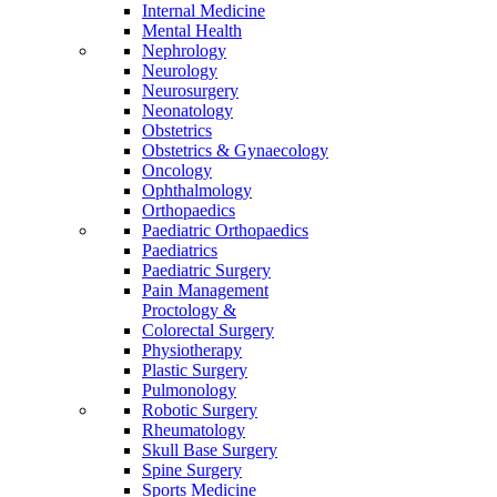
Internal Medicine
Mental Health
Nephrology
Neurology
Neurosurgery
Neonatology
Obstetrics
Obstetrics & Gynaecology
Oncology
Ophthalmology
Orthopaedics
Paediatric Orthopaedics
Paediatrics
Paediatric Surgery
Pain Management
Proctology &
Colorectal Surgery
Physiotherapy
Plastic Surgery
Pulmonology
Robotic Surgery
Rheumatology
Skull Base Surgery
Spine Surgery
Sports Medicine