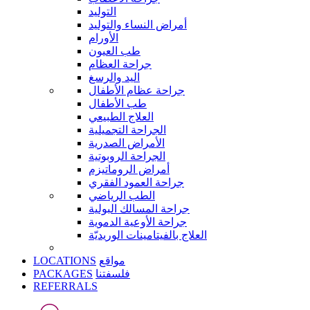
التوليد
أمراض النساء والتوليد
الأورام
طب العيون
جراحة العظام
اليد والرسغ
جراحة عظام الأطفال
طب الأطفال
العلاج الطبيعي
الجراحة التجميلية
الأمراض الصدرية
الجراحة الروبوتية
أمراض الروماتيزم
جراحة العمود الفقري
الطب الرياضي
جراحة المسالك البولية
جراحة الأوعية الدموية
العلاج بالفيتامينات الوريديّة
LOCATIONS
مواقع
PACKAGES
فلسفتنا
REFERRALS