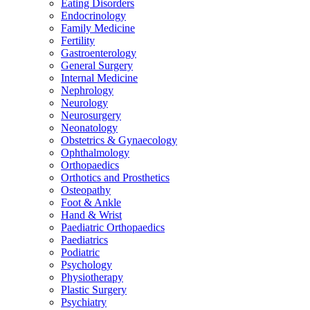
Eating Disorders
Endocrinology
Family Medicine
Fertility
Gastroenterology
General Surgery
Internal Medicine
Nephrology
Neurology
Neurosurgery
Neonatology
Obstetrics & Gynaecology
Ophthalmology
Orthopaedics
Orthotics and Prosthetics
Osteopathy
Foot & Ankle
Hand & Wrist
Paediatric Orthopaedics
Paediatrics
Podiatric
Psychology
Physiotherapy
Plastic Surgery
Psychiatry