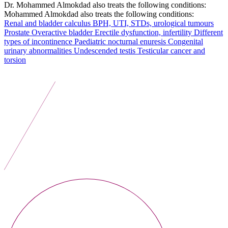
Dr. Mohammed Almokdad also treats the following conditions:
Mohammed Almokdad also treats the following conditions:
Renal and bladder calculus
BPH, UTI, STDs, urological tumours
Prostate
Overactive bladder
Erectile dysfunction, infertility
Different
types of incontinence
Paediatric nocturnal enuresis
Congenital
urinary abnormalities
Undescended testis
Testicular cancer and
torsion