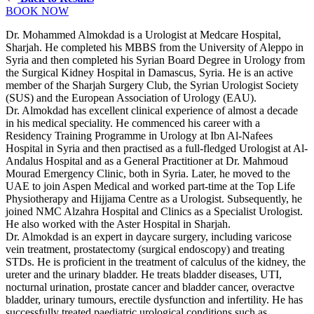
BOOK NOW
Dr. Mohammed Almokdad is a Urologist at Medcare Hospital,
Sharjah. He completed his MBBS from the University of Aleppo in
Syria and then completed his Syrian Board Degree in Urology from
the Surgical Kidney Hospital in Damascus, Syria. He is an active
member of the Sharjah Surgery Club, the Syrian Urologist Society
(SUS) and the European Association of Urology (EAU).
Dr. Almokdad has excellent clinical experience of almost a decade
in his medical speciality. He commenced his career with a
Residency Training Programme in Urology at Ibn Al-Nafees
Hospital in Syria and then practised as a full-fledged Urologist at Al-
Andalus Hospital and as a General Practitioner at Dr. Mahmoud
Mourad Emergency Clinic, both in Syria. Later, he moved to the
UAE to join Aspen Medical and worked part-time at the Top Life
Physiotherapy and Hijjama Centre as a Urologist. Subsequently, he
joined NMC Alzahra Hospital and Clinics as a Specialist Urologist.
He also worked with the Aster Hospital in Sharjah.
Dr. Almokdad is an expert in daycare surgery, including varicose
vein treatment, prostatectomy (surgical endoscopy) and treating
STDs. He is proficient in the treatment of calculus of the kidney, the
ureter and the urinary bladder. He treats bladder diseases, UTI,
nocturnal urination, prostate cancer and bladder cancer, overactve
bladder, urinary tumours, erectile dysfunction and infertility. He has
successfully treated paediatric urological conditions such as