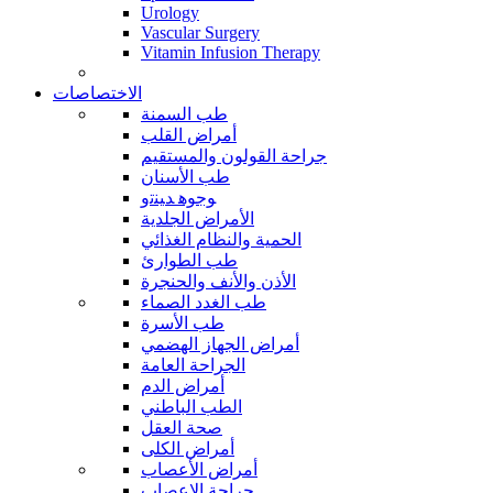
Urology
Vascular Surgery
Vitamin Infusion Therapy
الاختصاصات
طب السمنة
أمراض القلب
جراحة القولون والمستقيم
طب الأسنان
ﻮﺟﻮﻫ ﺪﻴﻨﺗﻭ
الأمراض الجلدية
الحمية والنظام الغذائي
طب الطوارئ
الأذن والأنف والحنجرة
طب الغدد الصماء
طب الأسرة
أمراض الجهاز الهضمي
الجراحة العامة
أمراض الدم
الطب الباطني
صحة العقل
أمراض الكلى
أمراض الأعصاب
جراحة الاعصاب