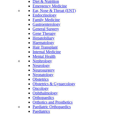
Diet & Nutrition
Emergency Medicine
Ear, Nose & Throat (ENT)
Endocrinology
Family Medicine
Gastroenterology
General Surgery
Gene Therapy
Hepatobiliary
Haematology
Hair Transplant
Internal Medicine
Mental Health
Nephrology
Neurology
Neurosurgery
Neonatology
Obstetrics
Obstetrics & Gynaecology
Oncology
Ophthalmology
Orthopaedics
Orthotics and Prosthetics
Paediatric Orthopaedics
Paediatrics