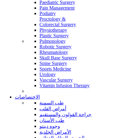
Paediatric Surgery
Pain Management
Podiatry
Proctology &
Colorectal Surgery
Physiotherapy
Plastic Surgery
Pulmonology
Robotic Surgery
Rheumatology
Skull Base Surgery
Spine Surgery
Sports Medicine
Urology
Vascular Surgery
Vitamin Infusion Therapy
الاختصاصات
طب السمنة
أمراض القلب
جراحة القولون والمستقيم
طب الأسنان
وجوه دينتو
الأمراض الجلدية
الحمية والنظام الغذائي