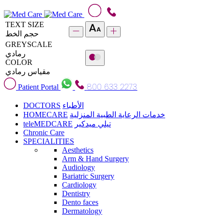
TEXT SIZE
حجم الخط
GREYSCALE
رمادي
COLOR
مقياس رمادي
800 633 2273
Patient Portal
DOCTORS
الأطباء
HOMECARE
خدمات الرعاية الطبية المنزلية
teleMEDCARE
تيلي ميدكير
Chronic Care
SPECIALITIES
Aesthetics
Arm & Hand Surgery
Audiology
Bariatric Surgery
Cardiology
Dentistry
Dento faces
Dermatology