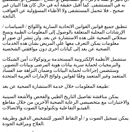
به في المستشفى. كما أقبل حقيقة أنه في حال كان هذا البيان غير
صحيح ، فلا تتحمل المستشفى ولا الأطباء المسؤولية عن العواقب
الناتجة.
تنطبق جميع قوانين القوانين الاتحادية السارية واللوائح / السياسات /
الإرشادات المحلية المتعلقة بالوصول إلى المعلومات الطبية ونسخ
سجلاتي الصحية على هذه الاستشارة عن بعد. ولن تنشر أي صور أو
معلومات يمكن التعرف معها على المريض بشأن هذه الخدمات
الصحية عن بعد إلى كيانات أخرى دون موافقتي الشخصية.
ستشمل الأنظمة الإلكترونية المستخدمة بروتوكولات أمن الشبكات
والبرمجيات لحماية سرية بيانات هوية المرضى وبيانات التصوير،
وستتضمن إجراءات لحماية البيانات وضمان النزاهة ضد الفساد
المتعمد وغير المتعمد وفقًا لقوانين ولوائح الإمارات العربية المتحدة.
طبيعة المعلومات خلال خدمة الاستشارة الصحية عن بعد:
يمكن مناقشة تفاصيل التاريخ الطبي والفحص والأشعة السينية
والاختبارات مع متخصيصي الرعاية الصحية الآخرين من خلال مقاطع
الفيديو التفاعلية وتكنولوجيا الصوت والاتصالات.
يمكن تسجيل الصوت و / أو التقاط الصور للتشخيص الدقيق وطريقة
العلاج ومراقبة الجودة.