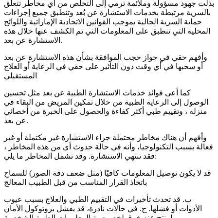
بذلت جهود مسؤولة وملائمة ترمي إلى التخلص من أي مخاطر تتعلق
بالسرية مرتبطة بخدمات الاستشارة عن بُعد وتنطبق جميع إجراءات
حماية السرية الحالية بموجب القوانين الاتحادية الإماراتية واللوائح
المحلية التي تنطبق على المعلومات التي تم الكشف عنها خلال هذه
الاستشارة عن بعد.
وأفهم حقي في جواز حجب الموافقة بشأن هذه الاستشارة عن بعد
أو سحبها في أي وقت دون التأثير على حقي في الرعاية أو العلاج
المستقبلي
كما أعي فوائد خدمات الاستشارة الطبية عن بعد مثل تحسين
الوصول إلى الرعاية الطبية من خلال تمكين المريض من البقاء في
منزله ، وتقييم طبي أكثر كفاءة والحصول على الخبرة من أخصائي
عن بعد.
وأفهم أن هناك مخاطر محتملة جراء الاستشارة غير مكتملة أو غير
فعالة بسبب التكنولوجيا، وأنه في حالة حدوث أي من هذه المخاطر ،
فقد تنتهي الاستشارة. وقد تشمل المخاطر ما يلي:
قد لا يكون توصيل المعلومات كافيًا (مثل ضعف دقة الصور) للسماح
باتخاذ القرار المناسب من قبل الطبيب المعالج
ب. قد تحدث تأخيرات في التقييم الطبي والعلاج بسبب عيوب
الأدوات أو فشلها. ج. في حالات نادرة، قد يفشل بروتوكول الأمان
مما ينتج عنه خرق لخصوصية المعلومات الطبية الشخصية.