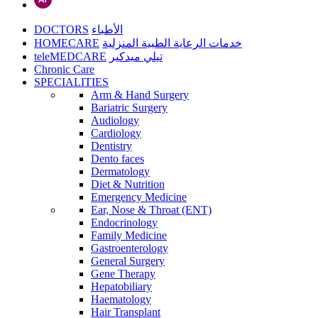
DOCTORS
الأطباء
HOMECARE
خدمات الرعاية الطبية المنزلية
teleMEDCARE
تيلي ميدكير
Chronic Care
SPECIALITIES
Arm & Hand Surgery
Bariatric Surgery
Audiology
Cardiology
Dentistry
Dento faces
Dermatology
Diet & Nutrition
Emergency Medicine
Ear, Nose & Throat (ENT)
Endocrinology
Family Medicine
Gastroenterology
General Surgery
Gene Therapy
Hepatobiliary
Haematology
Hair Transplant