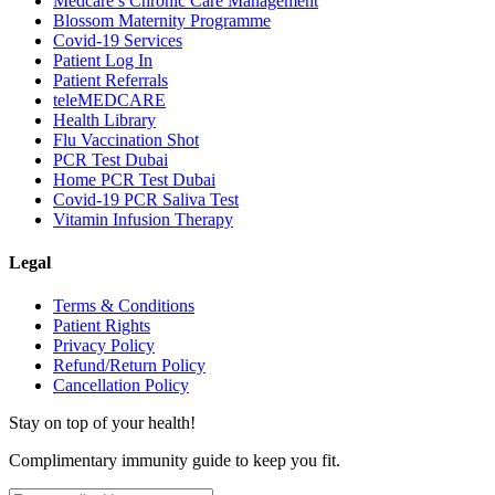
Medcare’s Chronic Care Management
Blossom Maternity Programme
Covid-19 Services
Patient Log In
Patient Referrals
teleMEDCARE
Health Library
Flu Vaccination Shot
PCR Test Dubai
Home PCR Test Dubai
Covid-19 PCR Saliva Test
Vitamin Infusion Therapy
Legal
Terms & Conditions
Patient Rights
Privacy Policy
Refund/Return Policy
Cancellation Policy
Stay on top of your health!
Complimentary immunity guide to keep you fit.