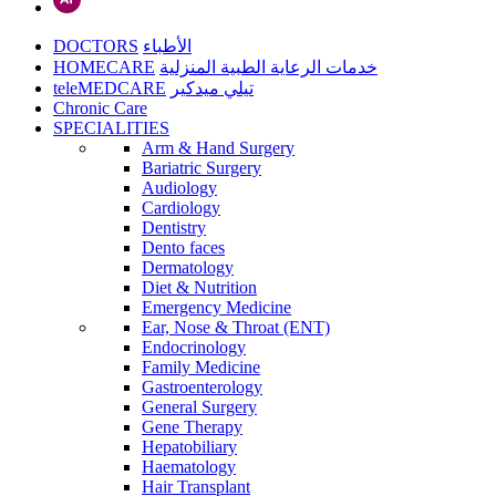
DOCTORS
الأطباء
HOMECARE
خدمات الرعاية الطبية المنزلية
teleMEDCARE
تيلي ميدكير
Chronic Care
SPECIALITIES
Arm & Hand Surgery
Bariatric Surgery
Audiology
Cardiology
Dentistry
Dento faces
Dermatology
Diet & Nutrition
Emergency Medicine
Ear, Nose & Throat (ENT)
Endocrinology
Family Medicine
Gastroenterology
General Surgery
Gene Therapy
Hepatobiliary
Haematology
Hair Transplant