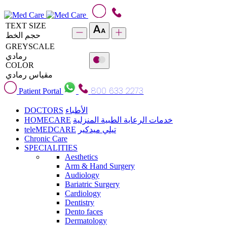
TEXT SIZE
حجم الخط
GREYSCALE
رمادي
COLOR
مقياس رمادي
800 633 2273
Patient Portal
DOCTORS
الأطباء
HOMECARE
خدمات الرعاية الطبية المنزلية
teleMEDCARE
تيلي ميدكير
Chronic Care
SPECIALITIES
Aesthetics
Arm & Hand Surgery
Audiology
Bariatric Surgery
Cardiology
Dentistry
Dento faces
Dermatology