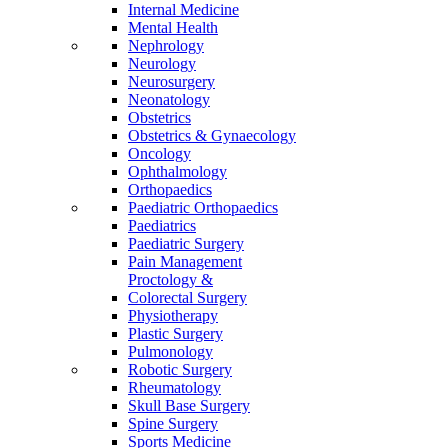
Internal Medicine
Mental Health
Nephrology
Neurology
Neurosurgery
Neonatology
Obstetrics
Obstetrics & Gynaecology
Oncology
Ophthalmology
Orthopaedics
Paediatric Orthopaedics
Paediatrics
Paediatric Surgery
Pain Management
Proctology &
Colorectal Surgery
Physiotherapy
Plastic Surgery
Pulmonology
Robotic Surgery
Rheumatology
Skull Base Surgery
Spine Surgery
Sports Medicine