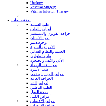
Urology
Vascular Surgery
Vitamin Infusion Therapy
الاختصاصات
طب السمنة
أمراض القلب
جراحة القولون والمستقيم
طب الأسنان
ﻮﺟﻮﻫ ﺪﻴﻨﺗﻭ
الأمراض الجلدية
الحمية والنظام الغذائي
طب الطوارئ
الأذن والأنف والحنجرة
طب الغدد الصماء
طب الأسرة
أمراض الجهاز الهضمي
الجراحة العامة
أمراض الدم
الطب الباطني
صحة العقل
أمراض الكلى
أمراض الأعصاب
جراحة الاعصاب