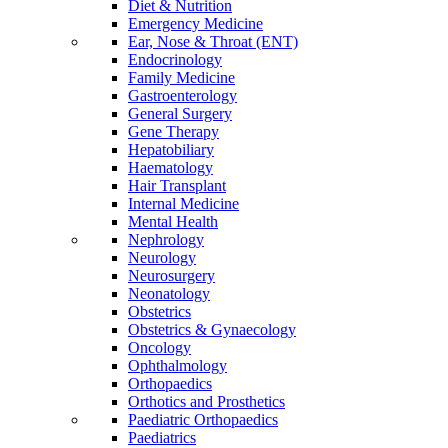
Diet & Nutrition
Emergency Medicine
Ear, Nose & Throat (ENT)
Endocrinology
Family Medicine
Gastroenterology
General Surgery
Gene Therapy
Hepatobiliary
Haematology
Hair Transplant
Internal Medicine
Mental Health
Nephrology
Neurology
Neurosurgery
Neonatology
Obstetrics
Obstetrics & Gynaecology
Oncology
Ophthalmology
Orthopaedics
Orthotics and Prosthetics
Paediatric Orthopaedics
Paediatrics