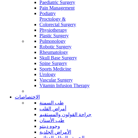
Paediatric Surgery
Pain Management
Podiatry
Proctology &
Colorectal Surgery
Physiotherapy
Plastic Surgery
Pulmonology
Robotic Surgery
Rheumatology
Skull Base Surgery
Spine Surgery
Sports Medicine
Urology
Vascular Surgery
Vitamin Infusion Therapy
الاختصاصات
طب السمنة
أمراض القلب
جراحة القولون والمستقيم
طب الأسنان
وجوه دينتو
الأمراض الجلدية
الحمية والنظام الغذائي