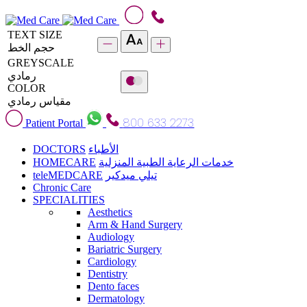
TEXT SIZE
حجم الخط
GREYSCALE
رمادي
COLOR
مقياس رمادي
800 633 2273
Patient Portal
DOCTORS
الأطباء
HOMECARE
خدمات الرعاية الطبية المنزلية
teleMEDCARE
تيلي ميدكير
Chronic Care
SPECIALITIES
Aesthetics
Arm & Hand Surgery
Audiology
Bariatric Surgery
Cardiology
Dentistry
Dento faces
Dermatology