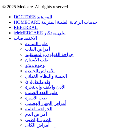
© 2025 Medcare. All rights reserved.
DOCTORS
المواعيد
HOMECARE
خدمات الرعاية الطبية المنزلية
REFERRAL
teleMEDCARE
تيلي ميدكير
الاختصاصات
طب السمنة
أمراض القلب
جراحة القولون والمستقيم
طب الأسنان
ﻮﺟﻮﻫ ﺪﻴﻨﺗﻭ
الأمراض الجلدية
الحمية والنظام الغذائي
طب الطوارئ
الأذن والأنف والحنجرة
طب الغدد الصماء
طب الأسرة
أمراض الجهاز الهضمي
الجراحة العامة
أمراض الدم
الطب الباطني
أمراض الكلى