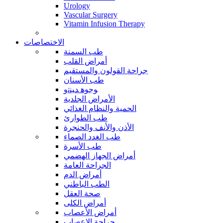
Urology
Vascular Surgery
Vitamin Infusion Therapy
الاختصاصات
طب السمنة
أمراض القلب
جراحة القولون والمستقيم
طب الأسنان
ﻮﺟﻮﻫ ﺪﻴﻨﺗﻭ
الأمراض الجلدية
الحمية والنظام الغذائي
طب الطوارئ
الأذن والأنف والحنجرة
طب الغدد الصماء
طب الأسرة
أمراض الجهاز الهضمي
الجراحة العامة
أمراض الدم
الطب الباطني
صحة العقل
أمراض الكلى
أمراض الأعصاب
جراحة الاعصاب