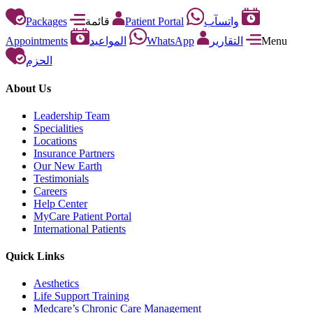
Packages
قائمة
Patient Portal
واتسآب
Appointments
المواعيد
WhatsApp
التقارير
Menu
الحزم
About Us
Leadership Team
Specialities
Locations
Insurance Partners
Our New Earth
Testimonials
Careers
Help Center
MyCare Patient Portal
International Patients
Quick Links
Aesthetics
Life Support Training
Medcare’s Chronic Care Management