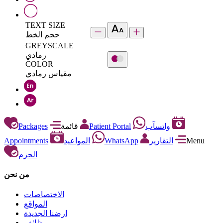
TEXT SIZE
حجم الخط
GREYSCALE
رمادي
COLOR
مقياس رمادي
Packages
قائمة
Patient Portal
واتسآب
Appointments
المواعيد
WhatsApp
التقارير
Menu
الحزم
من نحن
الاختصاصات
المواقع
ارضنا الجديدة
وظائف