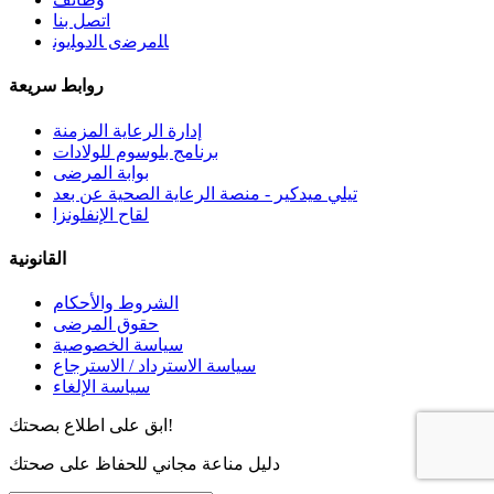
اتصل بنا
ﺎﻠﻣﺮﺿﻯ ﺎﻟﺩﻮﻠﻳﻮﻧ
روابط سريعة
إدارة الرعاية المزمنة
برنامج بلوسوم للولادات
بوابة المرضى
تيلي ميدكير - منصة الرعاية الصحية عن بعد
لقاح الإنفلونزا
القانونية
الشروط والأحكام
حقوق المرضى
سياسة الخصوصية
سياسة الاسترداد / الاسترجاع
سياسة الإلغاء
ابق على اطلاع بصحتك!
دليل مناعة مجاني للحفاظ على صحتك