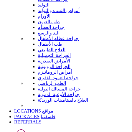
التوليد
أمراض النساء والتوليد
الأورام
طب العيون
جراحة العظام
اليد والرسغ
جراحة عظام الأطفال
طب الأطفال
العلاج الطبيعي
الجراحة التجميلية
الأمراض الصدرية
الجراحة الروبوتية
أمراض الروماتيزم
جراحة العمود الفقري
الطب الرياضي
جراحة المسالك البولية
جراحة الأوعية الدموية
العلاج بالفيتامينات الوريديّة
LOCATIONS
مواقع
PACKAGES
فلسفتنا
REFERRALS