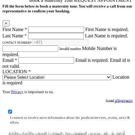
Book a Maternity Tour
REQUEST APPOINTMENT
Fill the form below to book a maternity tour. You will receive a call from our
representative to confirm your booking.
×
First Name
*
First Name is required.
Last Name
*
Last Name is required.
CONTACT NUMBER
*
Mobile Number is
Invalid number
required.
Email
*
Email is required.
Email id is
not valid.
LOCATION
*
Location
is required
Your
Privacy
is important to us.
خصوصيتكم
تهمنا
I consent to receive more information about the products/services, events, news &
offers.
أوافق على تلقي مزيد من المعلومات حول المنتجات / الخدمات والأحداث والأخبار