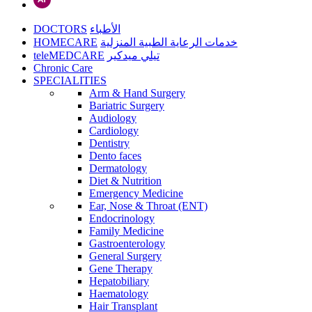
DOCTORS
الأطباء
HOMECARE
خدمات الرعاية الطبية المنزلية
teleMEDCARE
تيلي ميدكير
Chronic Care
SPECIALITIES
Arm & Hand Surgery
Bariatric Surgery
Audiology
Cardiology
Dentistry
Dento faces
Dermatology
Diet & Nutrition
Emergency Medicine
Ear, Nose & Throat (ENT)
Endocrinology
Family Medicine
Gastroenterology
General Surgery
Gene Therapy
Hepatobiliary
Haematology
Hair Transplant