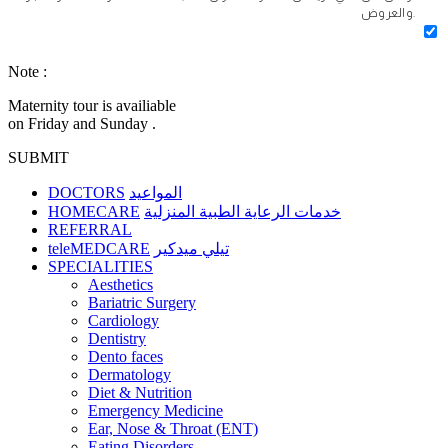
والعروض.
Note :
Maternity tour is availiable
on Friday and Sunday .
SUBMIT
DOCTORS
المواعيد
HOMECARE
خدمات الرعاية الطبية المنزلية
REFERRAL
teleMEDCARE
تيلي ميدكير
SPECIALITIES
Aesthetics
Bariatric Surgery
Cardiology
Dentistry
Dento faces
Dermatology
Diet & Nutrition
Emergency Medicine
Ear, Nose & Throat (ENT)
Eating Disorders