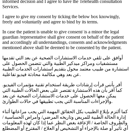
informed decision and I agree to have the Telehealth consultation
Services.
I agree to give my consent by ticking the below box knowingly,
freely and voluntarily and agree to bind by its terms.
In case the patient is unable to give consent/ is a minor the legal
guardian /representative shall give consent on behalf of the patient
and accordingly all understandings, consents and acknowledgments
mentioned above shall be deemed to be consented by the patient.
أوافق على تلقي خدمات الاستشارات الصحية عن بعد التي تقدمها
مستشفيات ومراكز ميدكير الطبية والتي تتضمن الحصول على
استشارة من طبيب معتمد مخول بتقديم استشارات الخدمات الطبية
عن بعد وهي مكالمة محادثة فيديو تفاعلية.
أقر بأنني قرأت إرشادات طريقة استخدام تقنية مؤتمرات الفيديو.
كما أقر بأن هذه الاستشارة تقتصر على بعض الحالات الطبية التي
يمكن معها الحصول على خدمات الاستشارات الصحية عن بعد
والإجراءات المناسبة التي يجب تطبيقها في حالات الطوارئ.
كما ألتزم بإبلاغ الطبيب بكل الحقائق المهمة التي يجب مراعاتها أثناء
إدارة الحالة الطبية للمريض وتاريخه المرضي/ وأمراض الحساسية /
والظروف الخاصة / الإعاقة بغض النظر عما إذا كان لهذه المعلومات
أي تأثير أو صلة بالإجراء أو التشخيص أو العلاج / المقترح أو المضطلع