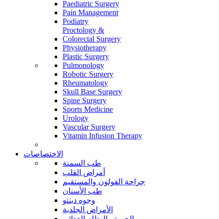
Paediatric Surgery
Pain Management
Podiatry
Proctology &
Colorectal Surgery
Physiotherapy
Plastic Surgery
Pulmonology
Robotic Surgery
Rheumatology
Skull Base Surgery
Spine Surgery
Sports Medicine
Urology
Vascular Surgery
Vitamin Infusion Therapy
الاختصاصات
طب السمنة
أمراض القلب
جراحة القولون والمستقيم
طب الأسنان
وجوه دينتو
الأمراض الجلدية
الحمية والنظام الغذائي