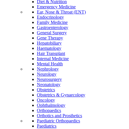
Diet & Nutrition
Emergency Medicine
Ear, Nose & Throat (ENT)
Endocrinology
Family Medicine
Gastroenterology
General Surgery
Gene Therapy
Hepatobiliary
Haematology
Hair Transplant
Internal Medicine
Mental Health
Nephrology
Neurology
Neurosurgery
Neonatology
Obstetrics
Obstetrics & Gynaecology
Oncology
Ophthalmology
Orthopaedics
Orthotics and Prosthetics
Paediatric Orthopaedics
Paediatrics