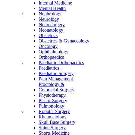
Internal Medicine
Mental Health
Nephrology
Neurology
Neurosurgery
Neonatology
Obstetrics
Obstetrics & Gynaecology
Oncology
Ophthalmology
Orthopaedics
Paediatric Orthopaedics
Paediatrics
Paediatric Surgery
Pain Management
Proctology &
Colorectal Surgery
Physiotherapy
Plastic Surgery
Pulmonology
Robotic Surgery
Rheumatology
Skull Base Surgery
Spine Surgery
Sports Medicine