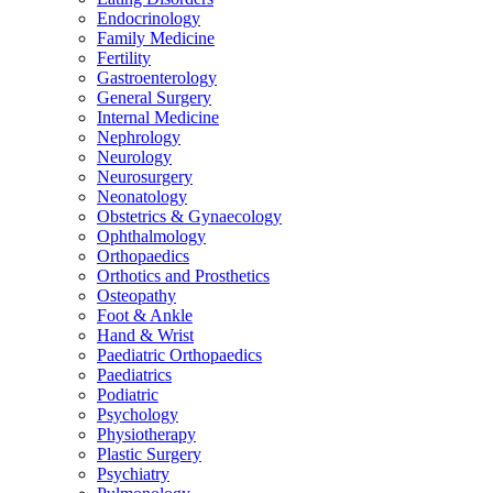
Endocrinology
Family Medicine
Fertility
Gastroenterology
General Surgery
Internal Medicine
Nephrology
Neurology
Neurosurgery
Neonatology
Obstetrics & Gynaecology
Ophthalmology
Orthopaedics
Orthotics and Prosthetics
Osteopathy
Foot & Ankle
Hand & Wrist
Paediatric Orthopaedics
Paediatrics
Podiatric
Psychology
Physiotherapy
Plastic Surgery
Psychiatry