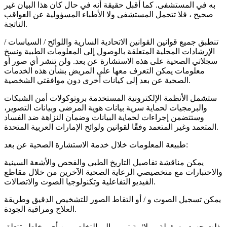
به في المستشفى. كما أقبل حقيقة أنه في حال كان هذا البيان غير
صحيح ، فلا تتحمل المستشفى ولا الأطباء المسؤولية عن العواقب
الناتجة.
تنطبق جميع قوانين القوانين الاتحادية السارية واللوائح / السياسات /
الإرشادات المحلية المتعلقة بالوصول إلى المعلومات الطبية ونسخ
سجلاتي الصحية على هذه الاستشارة عن بعد. ولن تنشر أي صور أو
معلومات يمكن التعرف معها على المريض بشأن هذه الخدمات
الصحية عن بعد إلى كيانات أخرى دون موافقتي الشخصية.
ستشمل الأنظمة الإلكترونية المستخدمة بروتوكولات أمن الشبكات
والبرمجيات لحماية سرية بيانات هوية المرضى وبيانات التصوير،
وستتضمن إجراءات لحماية البيانات وضمان النزاهة ضد الفساد
المتعمد وغير المتعمد وفقًا لقوانين ولوائح الإمارات العربية المتحدة.
طبيعة المعلومات خلال خدمة الاستشارة الصحية عن بعد:
يمكن مناقشة تفاصيل التاريخ الطبي والفحص والأشعة السينية
والاختبارات مع متخصيصي الرعاية الصحية الآخرين من خلال مقاطع
الفيديو التفاعلية وتكنولوجيا الصوت والاتصالات.
يمكن تسجيل الصوت و / أو التقاط الصور للتشخيص الدقيق وطريقة
العلاج ومراقبة الجودة.
بذلت جهود مسؤولة وملائمة ترمي إلى التخلص من أي مخاطر تتعلق