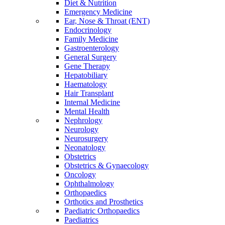
Diet & Nutrition
Emergency Medicine
Ear, Nose & Throat (ENT)
Endocrinology
Family Medicine
Gastroenterology
General Surgery
Gene Therapy
Hepatobiliary
Haematology
Hair Transplant
Internal Medicine
Mental Health
Nephrology
Neurology
Neurosurgery
Neonatology
Obstetrics
Obstetrics & Gynaecology
Oncology
Ophthalmology
Orthopaedics
Orthotics and Prosthetics
Paediatric Orthopaedics
Paediatrics