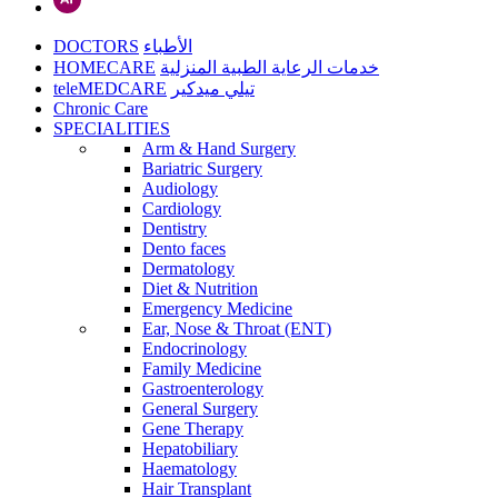
DOCTORS
الأطباء
HOMECARE
خدمات الرعاية الطبية المنزلية
teleMEDCARE
تيلي ميدكير
Chronic Care
SPECIALITIES
Arm & Hand Surgery
Bariatric Surgery
Audiology
Cardiology
Dentistry
Dento faces
Dermatology
Diet & Nutrition
Emergency Medicine
Ear, Nose & Throat (ENT)
Endocrinology
Family Medicine
Gastroenterology
General Surgery
Gene Therapy
Hepatobiliary
Haematology
Hair Transplant