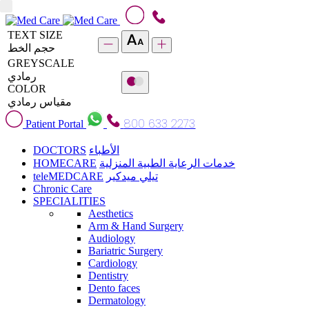
TEXT SIZE
حجم الخط
GREYSCALE
رمادي
COLOR
مقياس رمادي
800 633 2273
Patient Portal
DOCTORS
الأطباء
HOMECARE
خدمات الرعاية الطبية المنزلية
teleMEDCARE
تيلي ميدكير
Chronic Care
SPECIALITIES
Aesthetics
Arm & Hand Surgery
Audiology
Bariatric Surgery
Cardiology
Dentistry
Dento faces
Dermatology