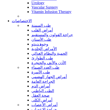
Urology
Vascular Surgery
Vitamin Infusion Therapy
الاختصاصات
طب السمنة
أمراض القلب
جراحة القولون والمستقيم
طب الأسنان
ﻮﺟﻮﻫ ﺪﻴﻨﺗﻭ
الأمراض الجلدية
الحمية والنظام الغذائي
طب الطوارئ
الأذن والأنف والحنجرة
طب الغدد الصماء
طب الأسرة
أمراض الجهاز الهضمي
الجراحة العامة
أمراض الدم
الطب الباطني
صحة العقل
أمراض الكلى
أمراض الأعصاب
جراحة الاعصاب