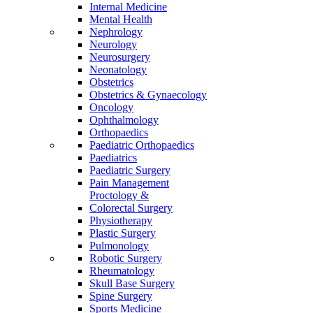
Internal Medicine
Mental Health
Nephrology
Neurology
Neurosurgery
Neonatology
Obstetrics
Obstetrics & Gynaecology
Oncology
Ophthalmology
Orthopaedics
Paediatric Orthopaedics
Paediatrics
Paediatric Surgery
Pain Management
Proctology &
Colorectal Surgery
Physiotherapy
Plastic Surgery
Pulmonology
Robotic Surgery
Rheumatology
Skull Base Surgery
Spine Surgery
Sports Medicine