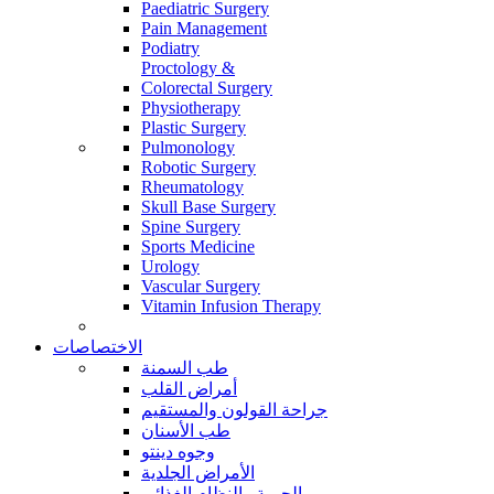
Paediatric Surgery
Pain Management
Podiatry
Proctology &
Colorectal Surgery
Physiotherapy
Plastic Surgery
Pulmonology
Robotic Surgery
Rheumatology
Skull Base Surgery
Spine Surgery
Sports Medicine
Urology
Vascular Surgery
Vitamin Infusion Therapy
الاختصاصات
طب السمنة
أمراض القلب
جراحة القولون والمستقيم
طب الأسنان
وجوه دينتو
الأمراض الجلدية
الحمية والنظام الغذائي