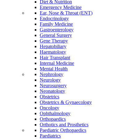
Diet & Nutrition
Emergency Medicine
Ear, Nose & Throat (ENT)
Endocrinology
Family Medicine
Gastroenterology
General Surgery
Gene Therapy
Hepatobiliary
Haematology
Hair Transplant
Internal Medicine
Mental Health
Nephrology
Neurology
Neurosurgery
Neonatology
Obstetrics
Obstetrics & Gynaecology
Oncology
Ophthalmology
Orthopaedics
Orthotics and Prosthetics
Paediatric Orthopaedics
Paediatrics