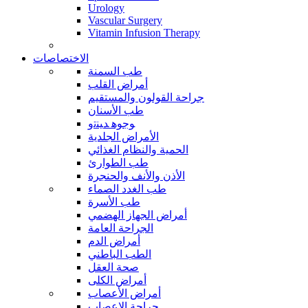
Urology
Vascular Surgery
Vitamin Infusion Therapy
الاختصاصات
طب السمنة
أمراض القلب
جراحة القولون والمستقيم
طب الأسنان
ﻮﺟﻮﻫ ﺪﻴﻨﺗﻭ
الأمراض الجلدية
الحمية والنظام الغذائي
طب الطوارئ
الأذن والأنف والحنجرة
طب الغدد الصماء
طب الأسرة
أمراض الجهاز الهضمي
الجراحة العامة
أمراض الدم
الطب الباطني
صحة العقل
أمراض الكلى
أمراض الأعصاب
جراحة الاعصاب