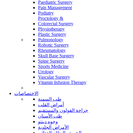
Paediatric Surgery
Pain Management
Podiatry
Proctology &
Colorectal Surgery
Physiotherapy
Plastic Surgery
Pulmonology
Robotic Surgery
Rheumatology
Skull Base Surgery
Spine Surgery
Sports Medicine
Urology
Vascular Surgery
Vitamin Infusion Therapy
الاختصاصات
طب السمنة
أمراض القلب
جراحة القولون والمستقيم
طب الأسنان
وجوه دينتو
الأمراض الجلدية
الحمية والنظام الغذائي