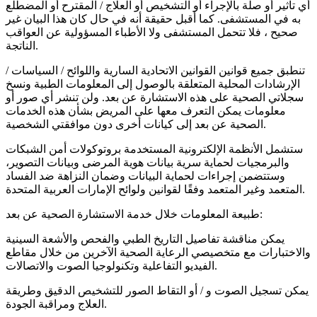
أي تأثير أو صلة بالإجراء أو التشخيص أو العلاج / المقترح أو المضطلع
به في المستشفى. كما أقبل حقيقة أنه في حال كان هذا البيان غير
صحيح ، فلا تتحمل المستشفى ولا الأطباء المسؤولية عن العواقب
الناتجة.
تنطبق جميع قوانين القوانين الاتحادية السارية واللوائح / السياسات /
الإرشادات المحلية المتعلقة بالوصول إلى المعلومات الطبية ونسخ
سجلاتي الصحية على هذه الاستشارة عن بعد. ولن تنشر أي صور أو
معلومات يمكن التعرف معها على المريض بشأن هذه الخدمات
الصحية عن بعد إلى كيانات أخرى دون موافقتي الشخصية.
ستشمل الأنظمة الإلكترونية المستخدمة بروتوكولات أمن الشبكات
والبرمجيات لحماية سرية بيانات هوية المرضى وبيانات التصوير،
وستتضمن إجراءات لحماية البيانات وضمان النزاهة ضد الفساد
المتعمد وغير المتعمد وفقًا لقوانين ولوائح الإمارات العربية المتحدة.
طبيعة المعلومات خلال خدمة الاستشارة الصحية عن بعد:
يمكن مناقشة تفاصيل التاريخ الطبي والفحص والأشعة السينية
والاختبارات مع متخصيصي الرعاية الصحية الآخرين من خلال مقاطع
الفيديو التفاعلية وتكنولوجيا الصوت والاتصالات.
يمكن تسجيل الصوت و / أو التقاط الصور للتشخيص الدقيق وطريقة
العلاج ومراقبة الجودة.