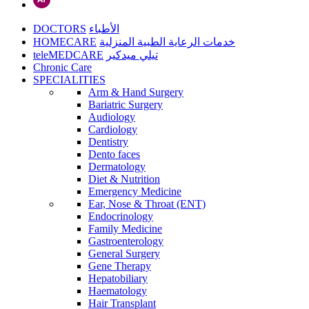
DOCTORS
الأطباء
HOMECARE
خدمات الرعاية الطبية المنزلية
teleMEDCARE
تيلي ميدكير
Chronic Care
SPECIALITIES
Arm & Hand Surgery
Bariatric Surgery
Audiology
Cardiology
Dentistry
Dento faces
Dermatology
Diet & Nutrition
Emergency Medicine
Ear, Nose & Throat (ENT)
Endocrinology
Family Medicine
Gastroenterology
General Surgery
Gene Therapy
Hepatobiliary
Haematology
Hair Transplant