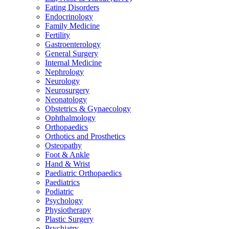
Eating Disorders
Endocrinology
Family Medicine
Fertility
Gastroenterology
General Surgery
Internal Medicine
Nephrology
Neurology
Neurosurgery
Neonatology
Obstetrics & Gynaecology
Ophthalmology
Orthopaedics
Orthotics and Prosthetics
Osteopathy
Foot & Ankle
Hand & Wrist
Paediatric Orthopaedics
Paediatrics
Podiatric
Psychology
Physiotherapy
Plastic Surgery
Psychiatry