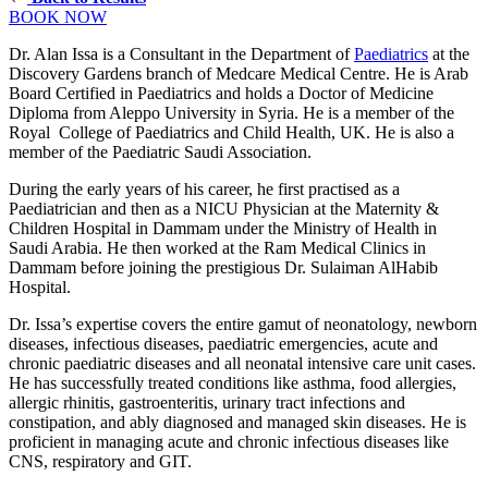
BOOK NOW
Dr. Alan Issa is a Consultant in the Department of
Paediatrics
at the
Discovery Gardens branch of Medcare Medical Centre. He is Arab
Board Certified in Paediatrics and holds a Doctor of Medicine
Diploma from Aleppo University in Syria. He is a member of the
Royal College of Paediatrics and Child Health, UK. He is also a
member of the Paediatric Saudi Association.
During the early years of his career, he first practised as a
Paediatrician and then as a NICU Physician at the Maternity &
Children Hospital in Dammam under the Ministry of Health in
Saudi Arabia. He then worked at the Ram Medical Clinics in
Dammam before joining the prestigious Dr. Sulaiman AlHabib
Hospital.
Dr. Issa’s expertise covers the entire gamut of neonatology, newborn
diseases, infectious diseases, paediatric emergencies, acute and
chronic paediatric diseases and all neonatal intensive care unit cases.
He has successfully treated conditions like asthma, food allergies,
allergic rhinitis, gastroenteritis, urinary tract infections and
constipation, and ably diagnosed and managed skin diseases. He is
proficient in managing acute and chronic infectious diseases like
CNS, respiratory and GIT.