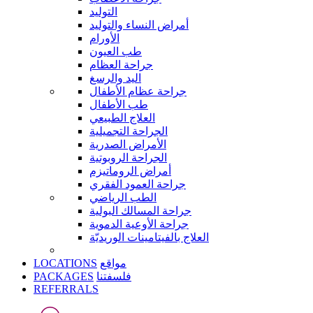
التوليد
أمراض النساء والتوليد
الأورام
طب العيون
جراحة العظام
اليد والرسغ
جراحة عظام الأطفال
طب الأطفال
العلاج الطبيعي
الجراحة التجميلية
الأمراض الصدرية
الجراحة الروبوتية
أمراض الروماتيزم
جراحة العمود الفقري
الطب الرياضي
جراحة المسالك البولية
جراحة الأوعية الدموية
العلاج بالفيتامينات الوريديّة
LOCATIONS
مواقع
PACKAGES
فلسفتنا
REFERRALS