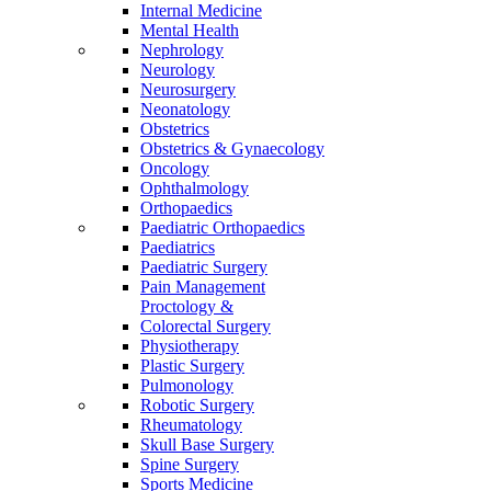
Internal Medicine
Mental Health
Nephrology
Neurology
Neurosurgery
Neonatology
Obstetrics
Obstetrics & Gynaecology
Oncology
Ophthalmology
Orthopaedics
Paediatric Orthopaedics
Paediatrics
Paediatric Surgery
Pain Management
Proctology &
Colorectal Surgery
Physiotherapy
Plastic Surgery
Pulmonology
Robotic Surgery
Rheumatology
Skull Base Surgery
Spine Surgery
Sports Medicine