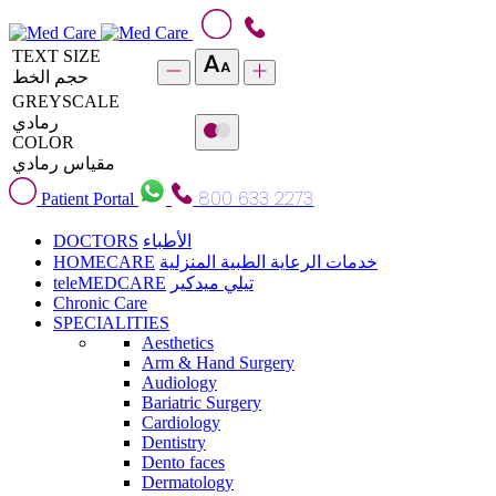
TEXT SIZE
حجم الخط
GREYSCALE
رمادي
COLOR
مقياس رمادي
800 633 2273
Patient Portal
DOCTORS
الأطباء
HOMECARE
خدمات الرعاية الطبية المنزلية
teleMEDCARE
تيلي ميدكير
Chronic Care
SPECIALITIES
Aesthetics
Arm & Hand Surgery
Audiology
Bariatric Surgery
Cardiology
Dentistry
Dento faces
Dermatology