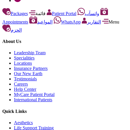
Packages
قائمة
Patient Portal
واتسآب
Appointments
المواعيد
WhatsApp
التقارير
Menu
الحزم
About Us
Leadership Team
Specialities
Locations
Insurance Partners
Our New Earth
Testimonials
Careers
Help Center
MyCare Patient Portal
International Patients
Quick Links
Aesthetics
Life Support Training