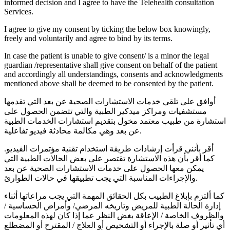
informed decision and I agree to have the Telehealth consultation
Services.
I agree to give my consent by ticking the below box knowingly,
freely and voluntarily and agree to bind by its terms.
In case the patient is unable to give consent/ is a minor the legal
guardian /representative shall give consent on behalf of the patient
and accordingly all understandings, consents and acknowledgments
mentioned above shall be deemed to be consented by the patient.
أوافق على تلقي خدمات الاستشارات الصحية عن بعد التي تقدمها
مستشفيات ومراكز ميدكير الطبية والتي تتضمن الحصول على
استشارة من طبيب معتمد مخول بتقديم استشارات الخدمات الطبية
عن بعد وهي مكالمة محادثة فيديو تفاعلية.
أقر بأنني قرأت إرشادات طريقة استخدام تقنية مؤتمرات الفيديو.
كما أقر بأن هذه الاستشارة تقتصر على بعض الحالات الطبية التي
يمكن معها الحصول على خدمات الاستشارات الصحية عن بعد
والإجراءات المناسبة التي يجب تطبيقها في حالات الطوارئ.
كما ألتزم بإبلاغ الطبيب بكل الحقائق المهمة التي يجب مراعاتها أثناء
إدارة الحالة الطبية للمريض وتاريخه المرضي/ وأمراض الحساسية /
والظروف الخاصة / الإعاقة بغض النظر عما إذا كان لهذه المعلومات
أي تأثير أو صلة بالإجراء أو التشخيص أو العلاج / المقترح أو المضطلع