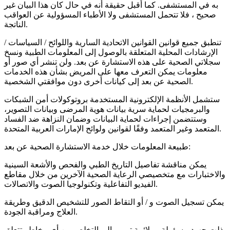
به في المستشفى. كما أقبل حقيقة أنه في حال كان هذا البيان غير
صحيح ، فلا تتحمل المستشفى ولا الأطباء المسؤولية عن العواقب
الناتجة.
تنطبق جميع قوانين القوانين الاتحادية السارية واللوائح / السياسات /
الإرشادات المحلية المتعلقة بالوصول إلى المعلومات الطبية ونسخ
سجلاتي الصحية على هذه الاستشارة عن بعد. ولن تنشر أي صور أو
معلومات يمكن التعرف معها على المريض بشأن هذه الخدمات
الصحية عن بعد إلى كيانات أخرى دون موافقتي الشخصية.
ستشمل الأنظمة الإلكترونية المستخدمة بروتوكولات أمن الشبكات
والبرمجيات لحماية سرية بيانات هوية المرضى وبيانات التصوير،
وستتضمن إجراءات لحماية البيانات وضمان النزاهة ضد الفساد
المتعمد وغير المتعمد وفقًا لقوانين ولوائح الإمارات العربية المتحدة.
طبيعة المعلومات خلال خدمة الاستشارة الصحية عن بعد:
يمكن مناقشة تفاصيل التاريخ الطبي والفحص والأشعة السينية
والاختبارات مع متخصيصي الرعاية الصحية الآخرين من خلال مقاطع
الفيديو التفاعلية وتكنولوجيا الصوت والاتصالات.
يمكن تسجيل الصوت و / أو التقاط الصور للتشخيص الدقيق وطريقة
العلاج ومراقبة الجودة.
بذلت جهود مسؤولة وملائمة ترمي إلى التخلص من أي مخاطر تتعلق