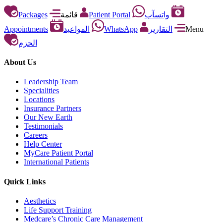
Packages
قائمة
Patient Portal
واتسآب
Appointments
المواعيد
WhatsApp
التقارير
Menu
الحزم
About Us
Leadership Team
Specialities
Locations
Insurance Partners
Our New Earth
Testimonials
Careers
Help Center
MyCare Patient Portal
International Patients
Quick Links
Aesthetics
Life Support Training
Medcare’s Chronic Care Management