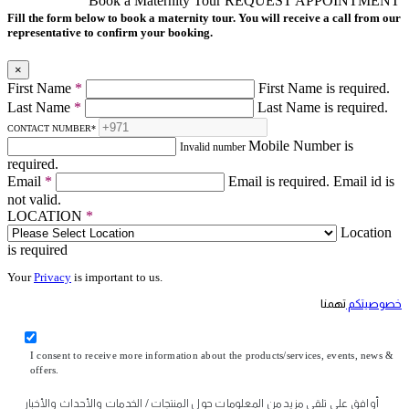
Book a Maternity Tour
REQUEST APPOINTMENT
Fill the form below to book a maternity tour. You will receive a call from our
representative to confirm your booking.
×
First Name
*
First Name is required.
Last Name
*
Last Name is required.
CONTACT NUMBER
*
Mobile Number is
Invalid number
required.
Email
*
Email is required.
Email id is
not valid.
LOCATION
*
Location
is required
Your
Privacy
is important to us.
خصوصيتكم
تهمنا
I consent to receive more information about the products/services, events, news &
offers.
أوافق على تلقي مزيد من المعلومات حول المنتجات / الخدمات والأحداث والأخبار