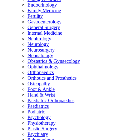
Endocrinology
Family Medicine
Fertility
Gastroenterology
General Surgery
Internal Medicine
Nephrology
Neurology
Neurosurgery
Neonatology
Obstetrics & Gynaecology
Ophthalmology
Orthopaedics
Orthotics and Prosthetics
Osteopathy
Foot & Ankle
Hand & Wrist
Paediatric Orthopaedics
Paediatrics
Podiatric
Psychology
Physiotherapy
Plastic Surgery
Psychiatry
Pulmonology