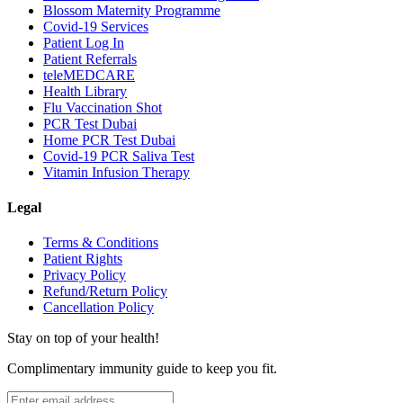
Blossom Maternity Programme
Covid-19 Services
Patient Log In
Patient Referrals
teleMEDCARE
Health Library
Flu Vaccination Shot
PCR Test Dubai
Home PCR Test Dubai
Covid-19 PCR Saliva Test
Vitamin Infusion Therapy
Legal
Terms & Conditions
Patient Rights
Privacy Policy
Refund/Return Policy
Cancellation Policy
Stay on top of your health!
Complimentary immunity guide to keep you fit.