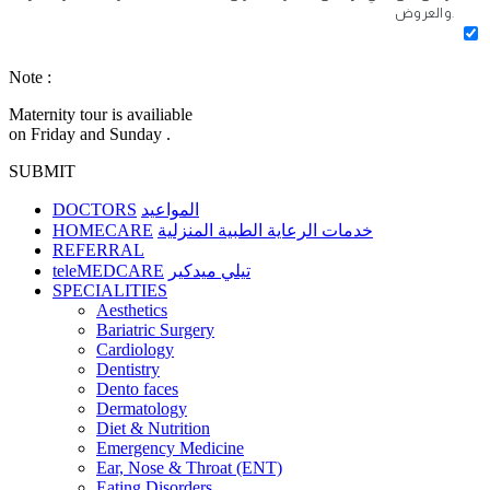
والعروض.
Note :
Maternity tour is availiable
on Friday and Sunday .
SUBMIT
DOCTORS
المواعيد
HOMECARE
خدمات الرعاية الطبية المنزلية
REFERRAL
teleMEDCARE
تيلي ميدكير
SPECIALITIES
Aesthetics
Bariatric Surgery
Cardiology
Dentistry
Dento faces
Dermatology
Diet & Nutrition
Emergency Medicine
Ear, Nose & Throat (ENT)
Eating Disorders