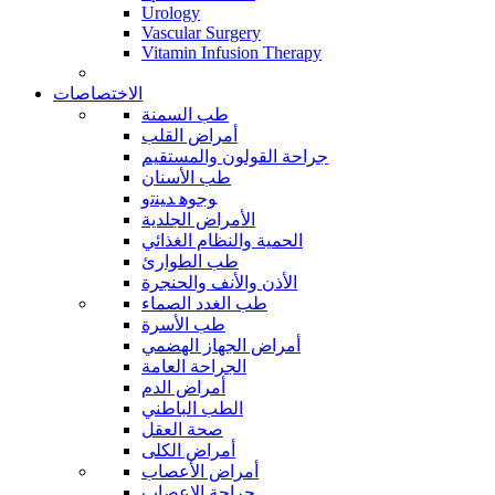
Urology
Vascular Surgery
Vitamin Infusion Therapy
الاختصاصات
طب السمنة
أمراض القلب
جراحة القولون والمستقيم
طب الأسنان
ﻮﺟﻮﻫ ﺪﻴﻨﺗﻭ
الأمراض الجلدية
الحمية والنظام الغذائي
طب الطوارئ
الأذن والأنف والحنجرة
طب الغدد الصماء
طب الأسرة
أمراض الجهاز الهضمي
الجراحة العامة
أمراض الدم
الطب الباطني
صحة العقل
أمراض الكلى
أمراض الأعصاب
جراحة الاعصاب