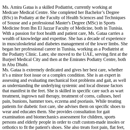
Ms. Amira Gataa is a skilled Podiatrist, currently working at
Medcare Medical Centre. She completed her Bachelor’s Degree
(BSc) in Podiatry at the Faculty of Health Sciences and Techniques
of Sousse and a professional Master's Degree (MSc) in Sports
Medicine from Ibn El Jazzar Faculty of Medicine, both in Tunisia.
With a passion for foot health and patient care, Ms. Gataa carries a
wealth of knowledge and expertise. She has a decade of experience
in musculoskeletal and diabetes management of the lower limbs. She
began her professional career in Tunisia, working as a Podiatrist at
the Podiatry Clinic. Later, she moved to the UAE, serving first at the
Burjeel Medical City and then at the Emirates Podiatry Centre, both
in Abu Dhabi.
Ms. Gataa is extremely dedicated and gives her best care, whether
it’s a minor foot issue or a complex condition. She is an expert in
assessing and evaluating mechanical foot problems and gait, as well
as understanding the underlying systemic and local disease factors
that manifest in the feet. She is skilled in specific care such as wart
treatment, ingrown nail therapy, treatment of corns, calluses, heel
pain, bunions, hammer toes, eczema and psoriasis. While treating
patients for diabetic foot care, she advises them on specific shoes to
wear and educates them. She provides consultation for gait
examination and biomechanics assessment for children, sports
persons and elderly people in order to craft custom-made insoles or
orthotics to fit the patient's shoes. She also treats foot pain, flat feet,