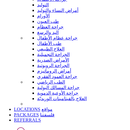
التوليد
أمراض النساء والتوليد
الأورام
طب العيون
جراحة العظام
اليد والرسغ
جراحة عظام الأطفال
طب الأطفال
العلاج الطبيعي
الجراحة التجميلية
الأمراض الصدرية
الجراحة الروبوتية
أمراض الروماتيزم
جراحة العمود الفقري
الطب الرياضي
جراحة المسالك البولية
جراحة الأوعية الدموية
العلاج بالفيتامينات الوريديّة
LOCATIONS
مواقع
PACKAGES
فلسفتنا
REFERRALS