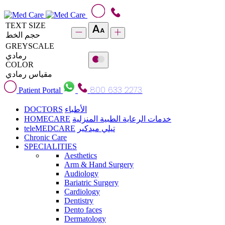
TEXT SIZE
حجم الخط
GREYSCALE
رمادي
COLOR
مقياس رمادي
800 633 2273
Patient Portal
DOCTORS
الأطباء
HOMECARE
خدمات الرعاية الطبية المنزلية
teleMEDCARE
تيلي ميدكير
Chronic Care
SPECIALITIES
Aesthetics
Arm & Hand Surgery
Audiology
Bariatric Surgery
Cardiology
Dentistry
Dento faces
Dermatology