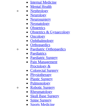
Internal Medicine
Mental Health
Nephrology
Neurology
Neurosurgery
Neonatology
Obstetrics
Obstetrics & Gynaecology
Oncology
Ophthalmology
Orthopaedics
Paediatric Orthopaedics
Paediatrics
Paediatric Surgery
Pain Management
Proctology &
Colorectal Surgery
Physiotherapy
Plastic Surgery
Pulmonology
Robotic Surgery
Rheumatology
Skull Base Surgery
Spine Surgery
Sports Medicine