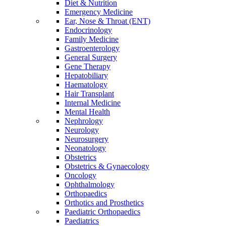
Diet & Nutrition
Emergency Medicine
Ear, Nose & Throat (ENT)
Endocrinology
Family Medicine
Gastroenterology
General Surgery
Gene Therapy
Hepatobiliary
Haematology
Hair Transplant
Internal Medicine
Mental Health
Nephrology
Neurology
Neurosurgery
Neonatology
Obstetrics
Obstetrics & Gynaecology
Oncology
Ophthalmology
Orthopaedics
Orthotics and Prosthetics
Paediatric Orthopaedics
Paediatrics