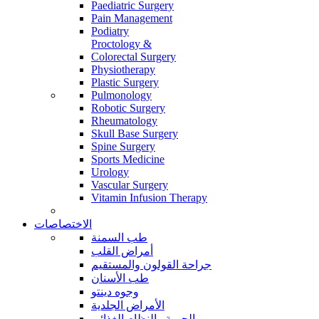
Paediatric Surgery
Pain Management
Podiatry
Proctology &
Colorectal Surgery
Physiotherapy
Plastic Surgery
Pulmonology
Robotic Surgery
Rheumatology
Skull Base Surgery
Spine Surgery
Sports Medicine
Urology
Vascular Surgery
Vitamin Infusion Therapy
الاختصاصات
طب السمنة
أمراض القلب
جراحة القولون والمستقيم
طب الأسنان
وجوه دينتو
الأمراض الجلدية
الحمية والنظام الغذائي