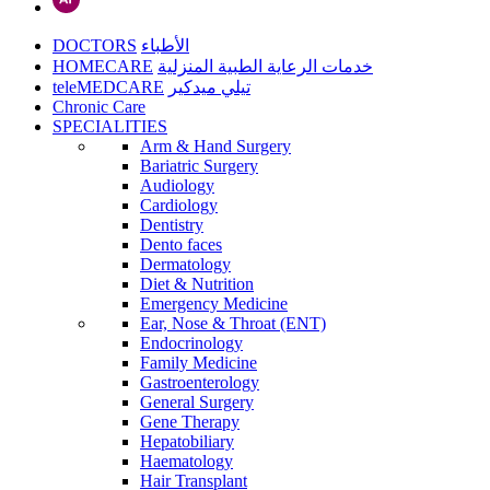
DOCTORS
الأطباء
HOMECARE
خدمات الرعاية الطبية المنزلية
teleMEDCARE
تيلي ميدكير
Chronic Care
SPECIALITIES
Arm & Hand Surgery
Bariatric Surgery
Audiology
Cardiology
Dentistry
Dento faces
Dermatology
Diet & Nutrition
Emergency Medicine
Ear, Nose & Throat (ENT)
Endocrinology
Family Medicine
Gastroenterology
General Surgery
Gene Therapy
Hepatobiliary
Haematology
Hair Transplant