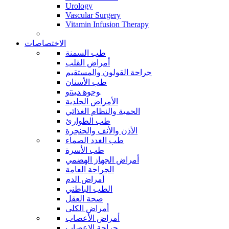
Urology
Vascular Surgery
Vitamin Infusion Therapy
الاختصاصات
طب السمنة
أمراض القلب
جراحة القولون والمستقيم
طب الأسنان
ﻮﺟﻮﻫ ﺪﻴﻨﺗﻭ
الأمراض الجلدية
الحمية والنظام الغذائي
طب الطوارئ
الأذن والأنف والحنجرة
طب الغدد الصماء
طب الأسرة
أمراض الجهاز الهضمي
الجراحة العامة
أمراض الدم
الطب الباطني
صحة العقل
أمراض الكلى
أمراض الأعصاب
جراحة الاعصاب