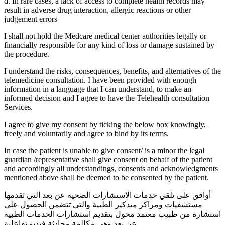
d. In rare cases, a lack of access to complete health records may
result in adverse drug interaction, allergic reactions or other
judgement errors
I shall not hold the Medcare medical center authorities legally or
financially responsible for any kind of loss or damage sustained by
the procedure.
I understand the risks, consequences, benefits, and alternatives of the
telemedicine consultation. I have been provided with enough
information in a language that I can understand, to make an
informed decision and I agree to have the Telehealth consultation
Services.
I agree to give my consent by ticking the below box knowingly,
freely and voluntarily and agree to bind by its terms.
In case the patient is unable to give consent/ is a minor the legal
guardian /representative shall give consent on behalf of the patient
and accordingly all understandings, consents and acknowledgments
mentioned above shall be deemed to be consented by the patient.
أوافق على تلقي خدمات الاستشارات الصحية عن بعد التي تقدمها
مستشفيات ومراكز ميدكير الطبية والتي تتضمن الحصول على
استشارة من طبيب معتمد مخول بتقديم استشارات الخدمات الطبية
عن بعد وهي مكالمة محادثة فيديو تفاعلية.