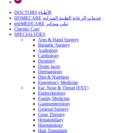
DOCTORS
الأطباء
HOMECARE
خدمات الرعاية الطبية المنزلية
teleMEDCARE
تيلي ميدكير
Chronic Care
SPECIALITIES
Arm & Hand Surgery
Bariatric Surgery
Audiology
Cardiology
Dentistry
Dento faces
Dermatology
Diet & Nutrition
Emergency Medicine
Ear, Nose & Throat (ENT)
Endocrinology
Family Medicine
Gastroenterology
General Surgery
Gene Therapy
Hepatobiliary
Haematology
Hair Transplant