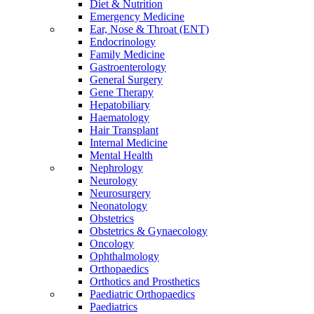
Diet & Nutrition
Emergency Medicine
Ear, Nose & Throat (ENT)
Endocrinology
Family Medicine
Gastroenterology
General Surgery
Gene Therapy
Hepatobiliary
Haematology
Hair Transplant
Internal Medicine
Mental Health
Nephrology
Neurology
Neurosurgery
Neonatology
Obstetrics
Obstetrics & Gynaecology
Oncology
Ophthalmology
Orthopaedics
Orthotics and Prosthetics
Paediatric Orthopaedics
Paediatrics