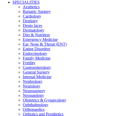
SPECIALITIES
Aesthetics
Bariatric Surgery
Cardiology
Dentistry
Dento faces
Dermatology
Diet & Nutrition
Emergency Medicine
Ear, Nose & Throat (ENT)
Eating Disorders
Endocrinology
Family Medicine
Fertility
Gastroenterology
General Surgery
Internal Medicine
Nephrology
Neurology
Neurosurgery
Neonatology
Obstetrics & Gynaecology
Ophthalmology
Orthopaedics
Orthotics and Prosthetics