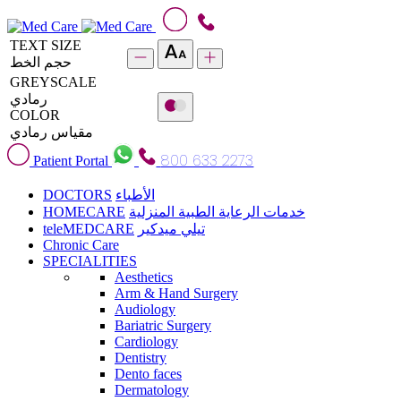
TEXT SIZE
حجم الخط
GREYSCALE
رمادي
COLOR
مقياس رمادي
800 633 2273
Patient Portal
DOCTORS
الأطباء
HOMECARE
خدمات الرعاية الطبية المنزلية
teleMEDCARE
تيلي ميدكير
Chronic Care
SPECIALITIES
Aesthetics
Arm & Hand Surgery
Audiology
Bariatric Surgery
Cardiology
Dentistry
Dento faces
Dermatology