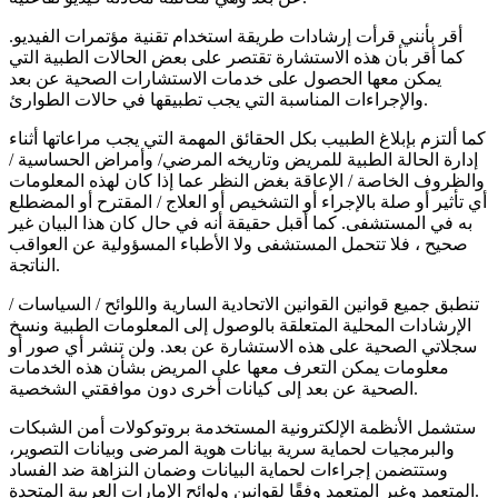
أقر بأنني قرأت إرشادات طريقة استخدام تقنية مؤتمرات الفيديو.
كما أقر بأن هذه الاستشارة تقتصر على بعض الحالات الطبية التي
يمكن معها الحصول على خدمات الاستشارات الصحية عن بعد
والإجراءات المناسبة التي يجب تطبيقها في حالات الطوارئ.
كما ألتزم بإبلاغ الطبيب بكل الحقائق المهمة التي يجب مراعاتها أثناء
إدارة الحالة الطبية للمريض وتاريخه المرضي/ وأمراض الحساسية /
والظروف الخاصة / الإعاقة بغض النظر عما إذا كان لهذه المعلومات
أي تأثير أو صلة بالإجراء أو التشخيص أو العلاج / المقترح أو المضطلع
به في المستشفى. كما أقبل حقيقة أنه في حال كان هذا البيان غير
صحيح ، فلا تتحمل المستشفى ولا الأطباء المسؤولية عن العواقب
الناتجة.
تنطبق جميع قوانين القوانين الاتحادية السارية واللوائح / السياسات /
الإرشادات المحلية المتعلقة بالوصول إلى المعلومات الطبية ونسخ
سجلاتي الصحية على هذه الاستشارة عن بعد. ولن تنشر أي صور أو
معلومات يمكن التعرف معها على المريض بشأن هذه الخدمات
الصحية عن بعد إلى كيانات أخرى دون موافقتي الشخصية.
ستشمل الأنظمة الإلكترونية المستخدمة بروتوكولات أمن الشبكات
والبرمجيات لحماية سرية بيانات هوية المرضى وبيانات التصوير،
وستتضمن إجراءات لحماية البيانات وضمان النزاهة ضد الفساد
المتعمد وغير المتعمد وفقًا لقوانين ولوائح الإمارات العربية المتحدة.