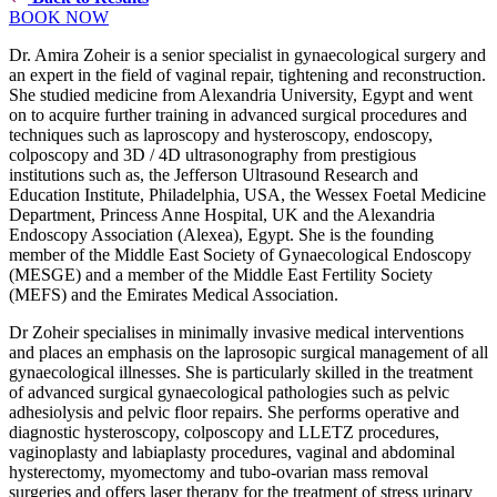
BOOK NOW
Dr. Amira Zoheir is a senior specialist in gynaecological surgery and
an expert in the field of vaginal repair, tightening and reconstruction.
She studied medicine from Alexandria University, Egypt and went
on to acquire further training in advanced surgical procedures and
techniques such as laproscopy and hysteroscopy, endoscopy,
colposcopy and 3D / 4D ultrasonography from prestigious
institutions such as, the Jefferson Ultrasound Research and
Education Institute, Philadelphia, USA, the Wessex Foetal Medicine
Department, Princess Anne Hospital, UK and the Alexandria
Endoscopy Association (Alexea), Egypt. She is the founding
member of the Middle East Society of Gynaecological Endoscopy
(MESGE) and a member of the Middle East Fertility Society
(MEFS) and the Emirates Medical Association.
Dr Zoheir specialises in minimally invasive medical interventions
and places an emphasis on the laprosopic surgical management of all
gynaecological illnesses. She is particularly skilled in the treatment
of advanced surgical gynaecological pathologies such as pelvic
adhesiolysis and pelvic floor repairs. She performs operative and
diagnostic hysteroscopy, colposcopy and LLETZ procedures,
vaginoplasty and labiaplasty procedures, vaginal and abdominal
hysterectomy, myomectomy and tubo-ovarian mass removal
surgeries and offers laser therapy for the treatment of stress urinary