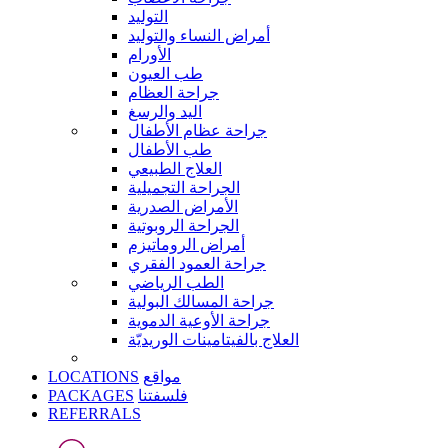
التوليد
أمراض النساء والتوليد
الأورام
طب العيون
جراحة العظام
اليد والرسغ
جراحة عظام الأطفال
طب الأطفال
العلاج الطبيعي
الجراحة التجميلية
الأمراض الصدرية
الجراحة الروبوتية
أمراض الروماتيزم
جراحة العمود الفقري
الطب الرياضي
جراحة المسالك البولية
جراحة الأوعية الدموية
العلاج بالفيتامينات الوريديّة
LOCATIONS
مواقع
PACKAGES
فلسفتنا
REFERRALS