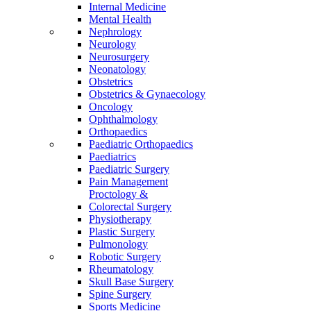
Internal Medicine
Mental Health
Nephrology
Neurology
Neurosurgery
Neonatology
Obstetrics
Obstetrics & Gynaecology
Oncology
Ophthalmology
Orthopaedics
Paediatric Orthopaedics
Paediatrics
Paediatric Surgery
Pain Management
Proctology &
Colorectal Surgery
Physiotherapy
Plastic Surgery
Pulmonology
Robotic Surgery
Rheumatology
Skull Base Surgery
Spine Surgery
Sports Medicine