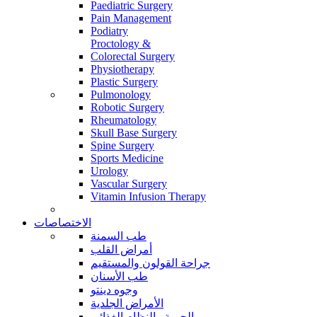
Paediatric Surgery
Pain Management
Podiatry
Proctology &
Colorectal Surgery
Physiotherapy
Plastic Surgery
Pulmonology
Robotic Surgery
Rheumatology
Skull Base Surgery
Spine Surgery
Sports Medicine
Urology
Vascular Surgery
Vitamin Infusion Therapy
الاختصاصات
طب السمنة
أمراض القلب
جراحة القولون والمستقيم
طب الأسنان
وجوه دينتو
الأمراض الجلدية
الحمية والنظام الغذائي