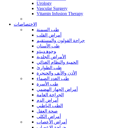
Urology
Vascular Surgery
Vitamin Infusion Therapy
الاختصاصات
طب السمنة
أمراض القلب
جراحة القولون والمستقيم
طب الأسنان
ﻮﺟﻮﻫ ﺪﻴﻨﺗﻭ
الأمراض الجلدية
الحمية والنظام الغذائي
طب الطوارئ
الأذن والأنف والحنجرة
طب الغدد الصماء
طب الأسرة
أمراض الجهاز الهضمي
الجراحة العامة
أمراض الدم
الطب الباطني
صحة العقل
أمراض الكلى
أمراض الأعصاب
جراحة الاعصاب