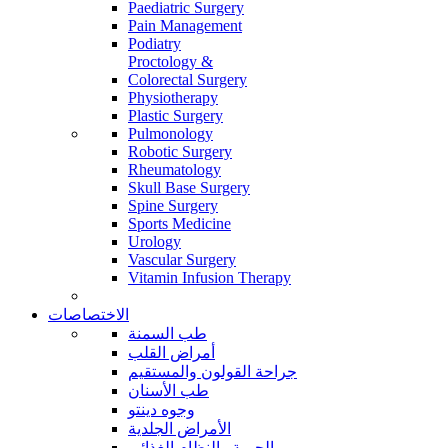
Paediatric Surgery
Pain Management
Podiatry
Proctology &
Colorectal Surgery
Physiotherapy
Plastic Surgery
Pulmonology
Robotic Surgery
Rheumatology
Skull Base Surgery
Spine Surgery
Sports Medicine
Urology
Vascular Surgery
Vitamin Infusion Therapy
الاختصاصات
طب السمنة
أمراض القلب
جراحة القولون والمستقيم
طب الأسنان
وجوه دينتو
الأمراض الجلدية
الحمية والنظام الغذائي