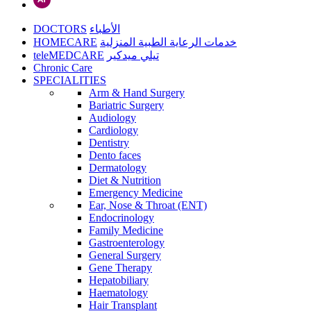
DOCTORS
الأطباء
HOMECARE
خدمات الرعاية الطبية المنزلية
teleMEDCARE
تيلي ميدكير
Chronic Care
SPECIALITIES
Arm & Hand Surgery
Bariatric Surgery
Audiology
Cardiology
Dentistry
Dento faces
Dermatology
Diet & Nutrition
Emergency Medicine
Ear, Nose & Throat (ENT)
Endocrinology
Family Medicine
Gastroenterology
General Surgery
Gene Therapy
Hepatobiliary
Haematology
Hair Transplant