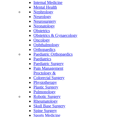
Internal Medicine
Mental Health
Nephrology
Neurology
Neurosurgery
Neonatology
Obstetrics
Obstetrics & Gynaecology
Oncology
Ophthalmology
Orthopaedics
Paediatric Orthopaedics
Paediatrics
Paediatric Surgery
Pain Management
Proctology &
Colorectal Surgery
Physiotherapy
Plastic Surgery
Pulmonology
Robotic Surgery
Rheumatology
Skull Base Surgery
Spine Surgery
Sports Medicine