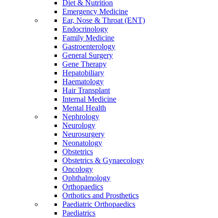
Diet & Nutrition
Emergency Medicine
Ear, Nose & Throat (ENT)
Endocrinology
Family Medicine
Gastroenterology
General Surgery
Gene Therapy
Hepatobiliary
Haematology
Hair Transplant
Internal Medicine
Mental Health
Nephrology
Neurology
Neurosurgery
Neonatology
Obstetrics
Obstetrics & Gynaecology
Oncology
Ophthalmology
Orthopaedics
Orthotics and Prosthetics
Paediatric Orthopaedics
Paediatrics