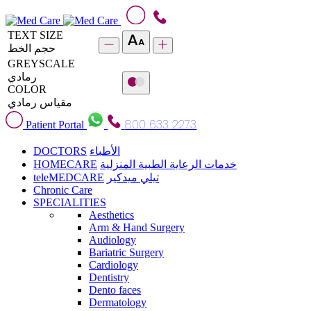
TEXT SIZE
حجم الخط
GREYSCALE
رمادي
COLOR
مقياس رمادي
800 633 2273
Patient Portal
DOCTORS
الأطباء
HOMECARE
خدمات الرعاية الطبية المنزلية
teleMEDCARE
تيلي ميدكير
Chronic Care
SPECIALITIES
Aesthetics
Arm & Hand Surgery
Audiology
Bariatric Surgery
Cardiology
Dentistry
Dento faces
Dermatology