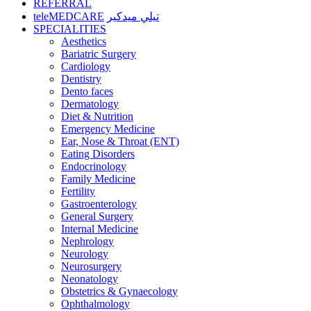
REFERRAL
teleMEDCARE
تيلي ميدكير
SPECIALITIES
Aesthetics
Bariatric Surgery
Cardiology
Dentistry
Dento faces
Dermatology
Diet & Nutrition
Emergency Medicine
Ear, Nose & Throat (ENT)
Eating Disorders
Endocrinology
Family Medicine
Fertility
Gastroenterology
General Surgery
Internal Medicine
Nephrology
Neurology
Neurosurgery
Neonatology
Obstetrics & Gynaecology
Ophthalmology