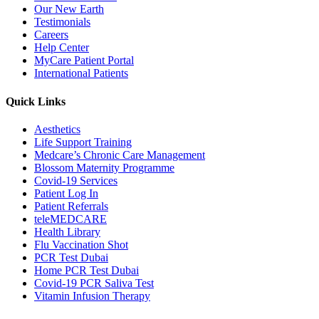
Our New Earth
Testimonials
Careers
Help Center
MyCare Patient Portal
International Patients
Quick Links
Aesthetics
Life Support Training
Medcare’s Chronic Care Management
Blossom Maternity Programme
Covid-19 Services
Patient Log In
Patient Referrals
teleMEDCARE
Health Library
Flu Vaccination Shot
PCR Test Dubai
Home PCR Test Dubai
Covid-19 PCR Saliva Test
Vitamin Infusion Therapy