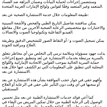
وستتضمن إجراءات لحماية البيانات وضمان النزاهة ضد الفساد
المتعمد وغير المتعمد وفقًا لقوانين ولوائح الإمارات العربية المتحدة.
طبيعة المعلومات خلال خدمة الاستشارة الصحية عن بعد:
يمكن مناقشة تفاصيل التاريخ الطبي والفحص والأشعة السينية
والاختبارات مع متخصيصي الرعاية الصحية الآخرين من خلال مقاطع
الفيديو التفاعلية وتكنولوجيا الصوت والاتصالات.
يمكن تسجيل الصوت و / أو التقاط الصور للتشخيص الدقيق وطريقة
العلاج ومراقبة الجودة.
بذلت جهود مسؤولة وملائمة ترمي إلى التخلص من أي مخاطر تتعلق
بالسرية مرتبطة بخدمات الاستشارة عن بُعد وتنطبق جميع إجراءات
حماية السرية الحالية بموجب القوانين الاتحادية الإماراتية واللوائح
المحلية التي تنطبق على المعلومات التي تم الكشف عنها خلال هذه
الاستشارة عن بعد.
وأفهم حقي في جواز حجب الموافقة بشأن هذه الاستشارة عن بعد
أو سحبها في أي وقت دون التأثير على حقي في الرعاية أو العلاج
المستقبلي
كما أعي فوائد خدمات الاستشارة الطبية عن بعد مثل تحسين
الوصول إلى الرعاية الطبية من خلال تمكين المريض من البقاء في
منزله ، وتقييم طبي أكثر كفاءة والحصول على الخبرة من أخصائي