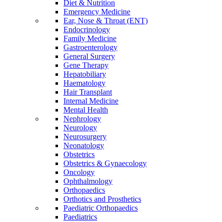
Diet & Nutrition
Emergency Medicine
Ear, Nose & Throat (ENT)
Endocrinology
Family Medicine
Gastroenterology
General Surgery
Gene Therapy
Hepatobiliary
Haematology
Hair Transplant
Internal Medicine
Mental Health
Nephrology
Neurology
Neurosurgery
Neonatology
Obstetrics
Obstetrics & Gynaecology
Oncology
Ophthalmology
Orthopaedics
Orthotics and Prosthetics
Paediatric Orthopaedics
Paediatrics