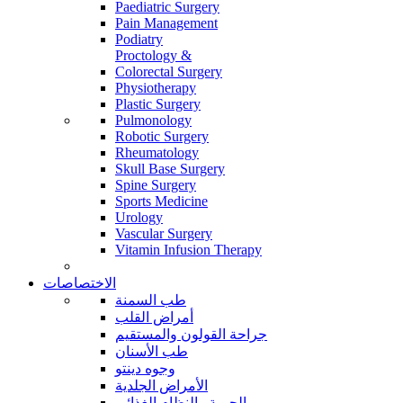
Paediatric Surgery
Pain Management
Podiatry
Proctology &
Colorectal Surgery
Physiotherapy
Plastic Surgery
Pulmonology
Robotic Surgery
Rheumatology
Skull Base Surgery
Spine Surgery
Sports Medicine
Urology
Vascular Surgery
Vitamin Infusion Therapy
الاختصاصات
طب السمنة
أمراض القلب
جراحة القولون والمستقيم
طب الأسنان
وجوه دينتو
الأمراض الجلدية
الحمية والنظام الغذائي