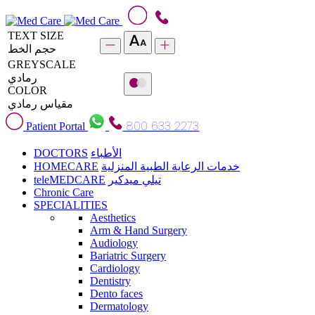
TEXT SIZE
حجم الخط
GREYSCALE
رمادي
COLOR
مقياس رمادي
800 633 2273
Patient Portal
DOCTORS
الأطباء
HOMECARE
خدمات الرعاية الطبية المنزلية
teleMEDCARE
تيلي ميدكير
Chronic Care
SPECIALITIES
Aesthetics
Arm & Hand Surgery
Audiology
Bariatric Surgery
Cardiology
Dentistry
Dento faces
Dermatology