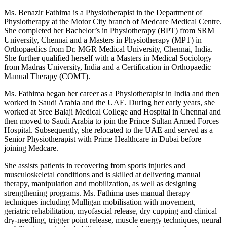
Ms. Benazir Fathima is a Physiotherapist in the Department of
Physiotherapy at the Motor City branch of Medcare Medical Centre.
She completed her Bachelor’s in Physiotherapy (BPT) from SRM
University, Chennai and a Masters in Physiotherapy (MPT) in
Orthopaedics from Dr. MGR Medical University, Chennai, India.
She further qualified herself with a Masters in Medical Sociology
from Madras University, India and a Certification in Orthopaedic
Manual Therapy (COMT).
Ms. Fathima began her career as a Physiotherapist in India and then
worked in Saudi Arabia and the UAE. During her early years, she
worked at Sree Balaji Medical College and Hospital in Chennai and
then moved to Saudi Arabia to join the Prince Sultan Armed Forces
Hospital. Subsequently, she relocated to the UAE and served as a
Senior Physiotherapist with Prime Healthcare in Dubai before
joining Medcare.
She assists patients in recovering from sports injuries and
musculoskeletal conditions and is skilled at delivering manual
therapy, manipulation and mobilization, as well as designing
strengthening programs. Ms. Fathima uses manual therapy
techniques including Mulligan mobilisation with movement,
geriatric rehabilitation, myofascial release, dry cupping and clinical
dry-needling, trigger point release, muscle energy techniques, neural