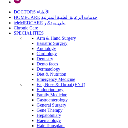
DOCTORS
الأطباء
HOMECARE
خدمات الرعاية الطبية المنزلية
teleMEDCARE
تيلي ميدكير
Chronic Care
SPECIALITIES
Arm & Hand Surgery
Bariatric Surgery
Audiology
Cardiology
Dentistry
Dento faces
Dermatology
Diet & Nutrition
Emergency Medicine
Ear, Nose & Throat (ENT)
Endocrinology
Family Medicine
Gastroenterology
General Surgery
Gene Therapy
Hepatobiliary
Haematology
Hair Transplant