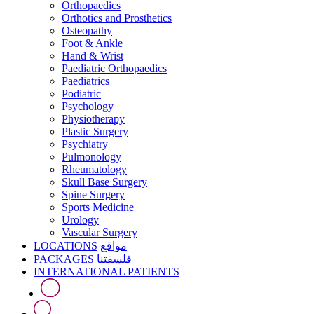
Orthopaedics
Orthotics and Prosthetics
Osteopathy
Foot & Ankle
Hand & Wrist
Paediatric Orthopaedics
Paediatrics
Podiatric
Psychology
Physiotherapy
Plastic Surgery
Psychiatry
Pulmonology
Rheumatology
Skull Base Surgery
Spine Surgery
Sports Medicine
Urology
Vascular Surgery
LOCATIONS
مواقع
PACKAGES
فلسفتنا
INTERNATIONAL PATIENTS