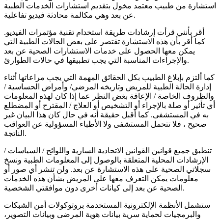
استشارة من طبيب معتمد مخول بتقديم استشارات الخدمات الطبية
عن بعد وهي مكالمة محادثة فيديو تفاعلية.
أقر بأنني قرأت إرشادات طريقة استخدام تقنية مؤتمرات الفيديو.
كما أقر بأن هذه الاستشارة تقتصر على بعض الحالات الطبية التي
يمكن معها الحصول على خدمات الاستشارات الصحية عن بعد
والإجراءات المناسبة التي يجب تطبيقها في حالات الطوارئ.
كما ألتزم بإبلاغ الطبيب بكل الحقائق المهمة التي يجب مراعاتها أثناء
إدارة الحالة الطبية للمريض وتاريخه المرضي/ وأمراض الحساسية /
والظروف الخاصة / الإعاقة بغض النظر عما إذا كان لهذه المعلومات
أي تأثير أو صلة بالإجراء أو التشخيص أو العلاج / المقترح أو المضطلع
به في المستشفى. كما أقبل حقيقة أنه في حال كان هذا البيان غير
صحيح ، فلا تتحمل المستشفى ولا الأطباء المسؤولية عن العواقب
الناتجة.
تنطبق جميع قوانين القوانين الاتحادية السارية واللوائح / السياسات /
الإرشادات المحلية المتعلقة بالوصول إلى المعلومات الطبية ونسخ
سجلاتي الصحية على هذه الاستشارة عن بعد. ولن تنشر أي صور أو
معلومات يمكن التعرف معها على المريض بشأن هذه الخدمات
الصحية عن بعد إلى كيانات أخرى دون موافقتي الشخصية.
ستشمل الأنظمة الإلكترونية المستخدمة بروتوكولات أمن الشبكات
والبرمجيات لحماية سرية بيانات هوية المرضى وبيانات التصوير،