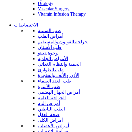
Urology
Vascular Surgery
Vitamin Infusion Therapy
الاختصاصات
طب السمنة
أمراض القلب
جراحة القولون والمستقيم
طب الأسنان
ﻮﺟﻮﻫ ﺪﻴﻨﺗﻭ
الأمراض الجلدية
الحمية والنظام الغذائي
طب الطوارئ
الأذن والأنف والحنجرة
طب الغدد الصماء
طب الأسرة
أمراض الجهاز الهضمي
الجراحة العامة
أمراض الدم
الطب الباطني
صحة العقل
أمراض الكلى
أمراض الأعصاب
جراحة الاعصاب