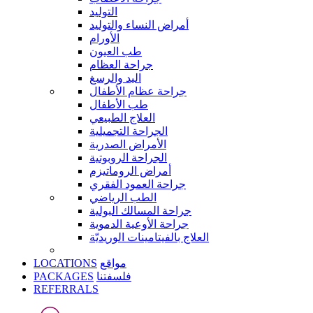
التوليد
أمراض النساء والتوليد
الأورام
طب العيون
جراحة العظام
اليد والرسغ
جراحة عظام الأطفال
طب الأطفال
العلاج الطبيعي
الجراحة التجميلية
الأمراض الصدرية
الجراحة الروبوتية
أمراض الروماتيزم
جراحة العمود الفقري
الطب الرياضي
جراحة المسالك البولية
جراحة الأوعية الدموية
العلاج بالفيتامينات الوريديّة
LOCATIONS
مواقع
PACKAGES
فلسفتنا
REFERRALS