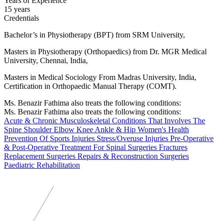
Years of Experience
15 years
Credentials
Bachelor’s in Physiotherapy (BPT) from SRM University,
Masters in Physiotherapy (Orthopaedics) from Dr. MGR Medical
University, Chennai, India,
Masters in Medical Sociology From Madras University, India,
Certification in Orthopaedic Manual Therapy (COMT).
Ms. Benazir Fathima also treats the following conditions:
Ms. Benazir Fathima also treats the following conditions:
Acute & Chronic Musculoskeletal Conditions That Involves The
Spine
Shoulder
Elbow
Knee
Ankle
& Hip
Women's Health
Prevention Of Sports Injuries
Stress/Overuse Injuries
Pre-Operative
& Post-Operative Treatment For Spinal Surgeries
Fractures
Replacement Surgeries
Repairs
& Reconstruction Surgeries
Paediatric Rehabilitation