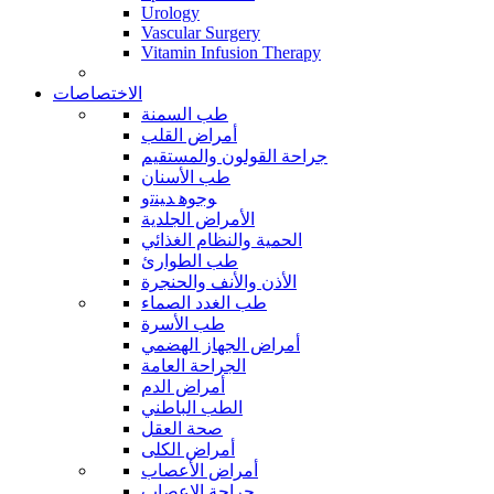
Urology
Vascular Surgery
Vitamin Infusion Therapy
الاختصاصات
طب السمنة
أمراض القلب
جراحة القولون والمستقيم
طب الأسنان
ﻮﺟﻮﻫ ﺪﻴﻨﺗﻭ
الأمراض الجلدية
الحمية والنظام الغذائي
طب الطوارئ
الأذن والأنف والحنجرة
طب الغدد الصماء
طب الأسرة
أمراض الجهاز الهضمي
الجراحة العامة
أمراض الدم
الطب الباطني
صحة العقل
أمراض الكلى
أمراض الأعصاب
جراحة الاعصاب