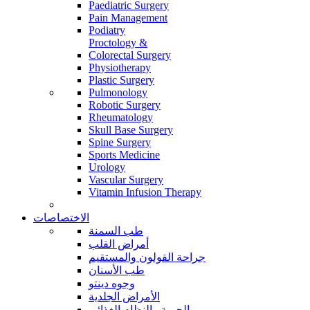
Paediatric Surgery
Pain Management
Podiatry
Proctology &
Colorectal Surgery
Physiotherapy
Plastic Surgery
Pulmonology
Robotic Surgery
Rheumatology
Skull Base Surgery
Spine Surgery
Sports Medicine
Urology
Vascular Surgery
Vitamin Infusion Therapy
الاختصاصات
طب السمنة
أمراض القلب
جراحة القولون والمستقيم
طب الأسنان
وجوه دينتو
الأمراض الجلدية
الحمية والنظام الغذائي