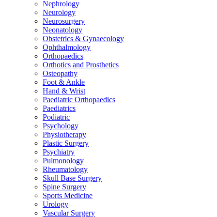
Nephrology
Neurology
Neurosurgery
Neonatology
Obstetrics & Gynaecology
Ophthalmology
Orthopaedics
Orthotics and Prosthetics
Osteopathy
Foot & Ankle
Hand & Wrist
Paediatric Orthopaedics
Paediatrics
Podiatric
Psychology
Physiotherapy
Plastic Surgery
Psychiatry
Pulmonology
Rheumatology
Skull Base Surgery
Spine Surgery
Sports Medicine
Urology
Vascular Surgery