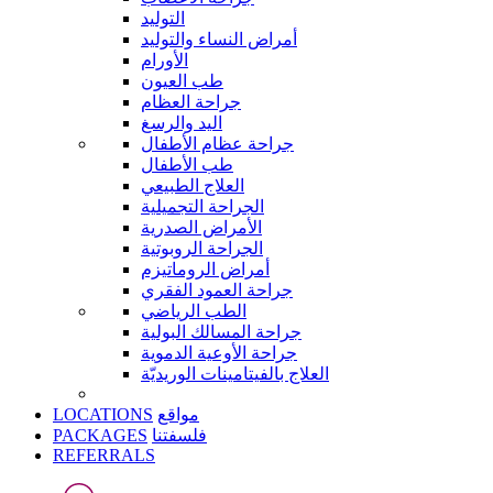
التوليد
أمراض النساء والتوليد
الأورام
طب العيون
جراحة العظام
اليد والرسغ
جراحة عظام الأطفال
طب الأطفال
العلاج الطبيعي
الجراحة التجميلية
الأمراض الصدرية
الجراحة الروبوتية
أمراض الروماتيزم
جراحة العمود الفقري
الطب الرياضي
جراحة المسالك البولية
جراحة الأوعية الدموية
العلاج بالفيتامينات الوريديّة
LOCATIONS
مواقع
PACKAGES
فلسفتنا
REFERRALS