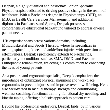
Deepak, a highly qualified and passionate Senior Specialist
Physiotherapist dedicated to driving positive change in the realm of
healthcare. With a Bachelor's degree in Physiotherapy (BPT), an
MBA in Health Care Services Management, and additional
diplomas in Paediatrics and Sports, Deepak possesses a
comprehensive educational background tailored to address diverse
patient needs.
His expertise spans across various domains, including
Musculoskeletal and Sports Therapy, where he specializes in
treating spine, hip, knee, and ankle/foot injuries with precision and
effectiveness. Deepak's proficiency extends to Paediatrics,
particularly in conditions such as SMA, DMD, and Paediatric
Orthopaedic rehabilitation, reflecting his commitment to enhancing
the lives of young patients.
As a posture and ergonomic specialist, Deepak emphasizes the
importance of optimizing physical alignment and workplace
ergonomics to prevent injuries and improve overall well-being. He is
also well-versed in manual therapy, strength and conditioning,
wellness coaching, functional training, functional dry needling, and
kinesio taping, offering a holistic approach to patient care.
Beyond his professional endeavors, Deepak finds joy in various