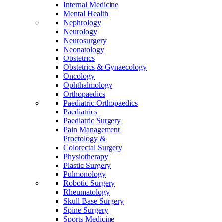
Internal Medicine
Mental Health
Nephrology
Neurology
Neurosurgery
Neonatology
Obstetrics
Obstetrics & Gynaecology
Oncology
Ophthalmology
Orthopaedics
Paediatric Orthopaedics
Paediatrics
Paediatric Surgery
Pain Management
Proctology &
Colorectal Surgery
Physiotherapy
Plastic Surgery
Pulmonology
Robotic Surgery
Rheumatology
Skull Base Surgery
Spine Surgery
Sports Medicine