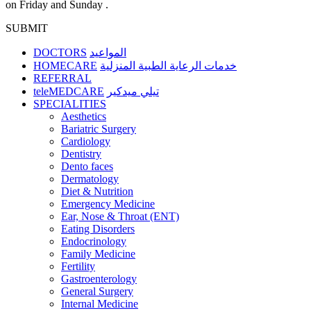
on Friday and Sunday .
SUBMIT
DOCTORS
المواعيد
HOMECARE
خدمات الرعاية الطبية المنزلية
REFERRAL
teleMEDCARE
تيلي ميدكير
SPECIALITIES
Aesthetics
Bariatric Surgery
Cardiology
Dentistry
Dento faces
Dermatology
Diet & Nutrition
Emergency Medicine
Ear, Nose & Throat (ENT)
Eating Disorders
Endocrinology
Family Medicine
Fertility
Gastroenterology
General Surgery
Internal Medicine