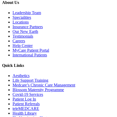
About Us
Leadership Team
Specialities
Locations
Insurance Partners
Our New Earth
Testimonials
Careers
Help Center
MyCare Patient Portal
International Patients
Quick Links
Aesthetics
Life Support Training
Medcare’s Chronic Care Management
Blossom Maternity Programme
Covid-19 Services
Patient Log In
Patient Referrals
teleMEDCARE
Health Library