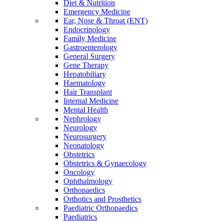
Diet & Nutrition
Emergency Medicine
Ear, Nose & Throat (ENT)
Endocrinology
Family Medicine
Gastroenterology
General Surgery
Gene Therapy
Hepatobiliary
Haematology
Hair Transplant
Internal Medicine
Mental Health
Nephrology
Neurology
Neurosurgery
Neonatology
Obstetrics
Obstetrics & Gynaecology
Oncology
Ophthalmology
Orthopaedics
Orthotics and Prosthetics
Paediatric Orthopaedics
Paediatrics