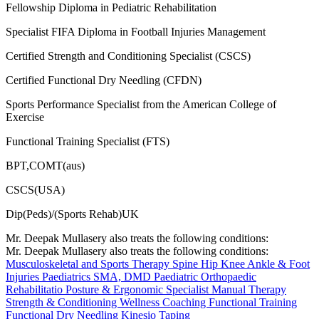
Fellowship Diploma in Pediatric Rehabilitation
Specialist FIFA Diploma in Football Injuries Management
Certified Strength and Conditioning Specialist (CSCS)
Certified Functional Dry Needling (CFDN)
Sports Performance Specialist from the American College of
Exercise
Functional Training Specialist (FTS)
BPT,COMT(aus)
CSCS(USA)
Dip(Peds)/(Sports Rehab)UK
Mr. Deepak Mullasery also treats the following conditions:
Mr. Deepak Mullasery also treats the following conditions:
Musculoskeletal and Sports Therapy
Spine
Hip
Knee
Ankle & Foot
Injuries
Paediatrics
SMA, DMD
Paediatric Orthopaedic
Rehabilitatio
Posture & Ergonomic Specialist
Manual Therapy
Strength & Conditioning
Wellness Coaching
Functional Training
Functional Dry Needling
Kinesio Taping