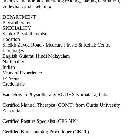
interests and hobbies, including reading, playing badminton,
volleyball, and sketching.
DEPARTMENT
Physiotherapy
SPECIALITY
Senior Physiotherapist
Location
Sheikh Zayed Road - Medcare Physio & Rehab Centre
Languages
English
Gujarati
Hindi
Malayalam
Nationality
Indian
Years of Experience
14 Years
Credentials
Bachelors in Physiotherapy RGUHS Karnataka, India
Certified Manual Therapist (COMT) from Curtin University
Australia
Certified Posture Specialist (CPS-NPI)
Certified Kinesiotaping Practitioner (CKTP)