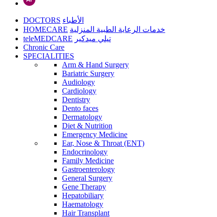
DOCTORS
الأطباء
HOMECARE
خدمات الرعاية الطبية المنزلية
teleMEDCARE
تيلي ميدكير
Chronic Care
SPECIALITIES
Arm & Hand Surgery
Bariatric Surgery
Audiology
Cardiology
Dentistry
Dento faces
Dermatology
Diet & Nutrition
Emergency Medicine
Ear, Nose & Throat (ENT)
Endocrinology
Family Medicine
Gastroenterology
General Surgery
Gene Therapy
Hepatobiliary
Haematology
Hair Transplant