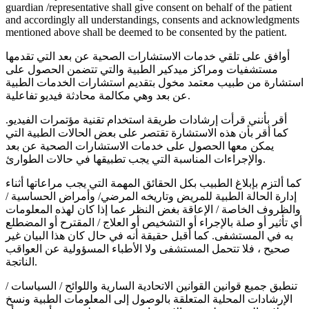
guardian /representative shall give consent on behalf of the patient
and accordingly all understandings, consents and acknowledgments
mentioned above shall be deemed to be consented by the patient.
أوافق على تلقي خدمات الاستشارات الصحية عن بعد التي تقدمها
مستشفيات ومراكز ميدكير الطبية والتي تتضمن الحصول على
استشارة من طبيب معتمد مخول بتقديم استشارات الخدمات الطبية
عن بعد وهي مكالمة محادثة فيديو تفاعلية.
أقر بأنني قرأت إرشادات طريقة استخدام تقنية مؤتمرات الفيديو.
كما أقر بأن هذه الاستشارة تقتصر على بعض الحالات الطبية التي
يمكن معها الحصول على خدمات الاستشارات الصحية عن بعد
والإجراءات المناسبة التي يجب تطبيقها في حالات الطوارئ.
كما ألتزم بإبلاغ الطبيب بكل الحقائق المهمة التي يجب مراعاتها أثناء
إدارة الحالة الطبية للمريض وتاريخه المرضي/ وأمراض الحساسية /
والظروف الخاصة / الإعاقة بغض النظر عما إذا كان لهذه المعلومات
أي تأثير أو صلة بالإجراء أو التشخيص أو العلاج / المقترح أو المضطلع
به في المستشفى. كما أقبل حقيقة أنه في حال كان هذا البيان غير
صحيح ، فلا تتحمل المستشفى ولا الأطباء المسؤولية عن العواقب
الناتجة.
تنطبق جميع قوانين القوانين الاتحادية السارية واللوائح / السياسات /
الإرشادات المحلية المتعلقة بالوصول إلى المعلومات الطبية ونسخ