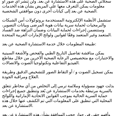
سجلاتي الصحية على هذه الاستشارة عن بعد. ولن تنشر أي صور أو
معلومات يمكن التعرف معها على المريض بشأن هذه الخدمات
الصحية عن بعد إلى كيانات أخرى دون موافقتي الشخصية.
ستشمل الأنظمة الإلكترونية المستخدمة بروتوكولات أمن الشبكات
والبرمجيات لحماية سرية بيانات هوية المرضى وبيانات التصوير،
وستتضمن إجراءات لحماية البيانات وضمان النزاهة ضد الفساد
المتعمد وغير المتعمد وفقًا لقوانين ولوائح الإمارات العربية المتحدة.
طبيعة المعلومات خلال خدمة الاستشارة الصحية عن بعد:
يمكن مناقشة تفاصيل التاريخ الطبي والفحص والأشعة السينية
والاختبارات مع متخصيصي الرعاية الصحية الآخرين من خلال مقاطع
الفيديو التفاعلية وتكنولوجيا الصوت والاتصالات.
يمكن تسجيل الصوت و / أو التقاط الصور للتشخيص الدقيق وطريقة
العلاج ومراقبة الجودة.
بذلت جهود مسؤولة وملائمة ترمي إلى التخلص من أي مخاطر تتعلق
بالسرية مرتبطة بخدمات الاستشارة عن بُعد وتنطبق جميع إجراءات
حماية السرية الحالية بموجب القوانين الاتحادية الإماراتية واللوائح
المحلية التي تنطبق على المعلومات التي تم الكشف عنها خلال هذه
الاستشارة عن بعد.
وأفهم حقي في جواز حجب الموافقة بشأن هذه الاستشارة عن بعد