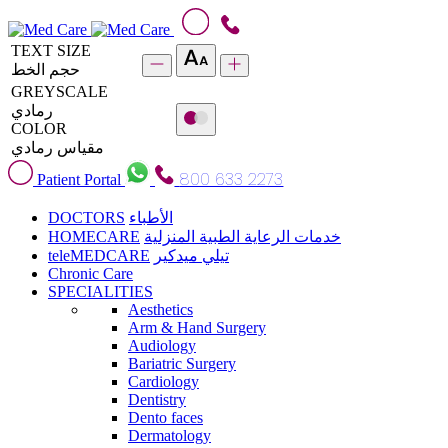
TEXT SIZE
حجم الخط
GREYSCALE
رمادي
COLOR
مقياس رمادي
800 633 2273
Patient Portal
DOCTORS
الأطباء
HOMECARE
خدمات الرعاية الطبية المنزلية
teleMEDCARE
تيلي ميدكير
Chronic Care
SPECIALITIES
Aesthetics
Arm & Hand Surgery
Audiology
Bariatric Surgery
Cardiology
Dentistry
Dento faces
Dermatology